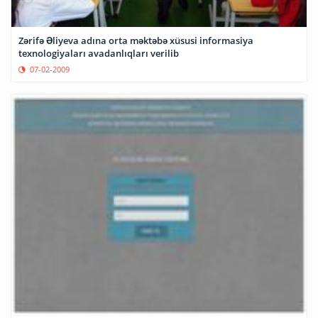
Zərifə Əliyeva adına orta məktəbə xüsusi informasiya
texnologiyaları avadanlıqları verilib
07-02-2009