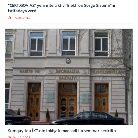
“CERT.GOV.AZ” yeni interaktiv ”Elektron Sorğu Sistemi”ni
istifadəyə verdi
18-04-2014
Sumqayıtda İKT-nin inkişafı məqsədi ilə seminar keçirilib
04-12-2008