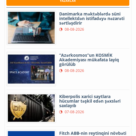
YAZARLAR
Danimarka məktəblərdə süni
intellektdən istifadəyə nəzarəti
sərtləşdirir
08-08-2026
“Azərkosmos”un KOSMİK
Akademiyası mükafata layiq
görülüb
08-08-2026
Kiberpolis xarici saytlara
hücumlar təşkil edən şəxsləri
saxlayıb
07-08-2026
Fitch ABB-nin reytinqini növbəti