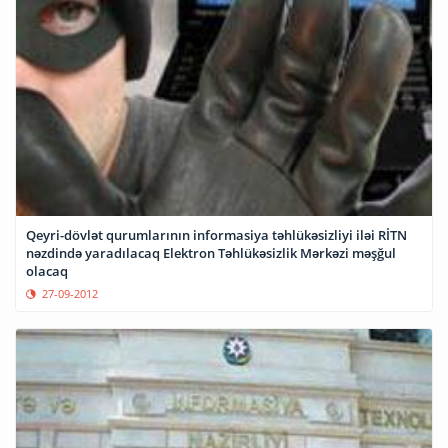
Qeyri-dövlət qurumlarının informasiya təhlükəsizliyi iləi RİTN
nəzdində yaradılacaq Elektron Təhlükəsizlik Mərkəzi məşğul
olacaq
27-09-2012