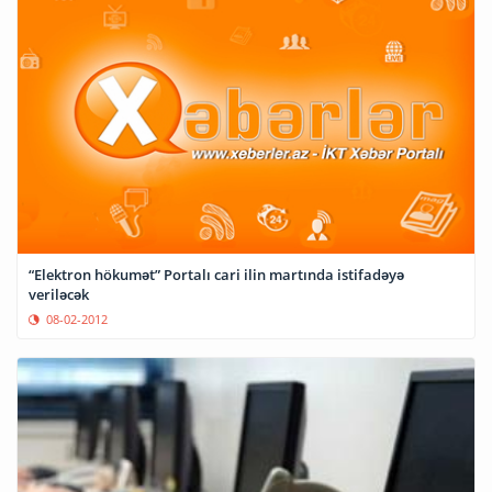
“Elektron hökumət” Portalı cari ilin martında istifadəyə
veriləcək
08-02-2012