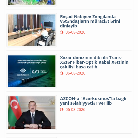
Rəşad Nəbiyev Zəngilanda
vətəndaşların müraciətlərini
dinləyib
06-08-2026
Xəzər dənizinin dibi ilə Trans-
Xəzər Fiber-Optik Kabel Xəttinin
çəkilişi başa çatıb
06-08-2026
AZCON-a "Azərkosmos"la bağlı
yeni səlahiyyətlər verilib
06-08-2026