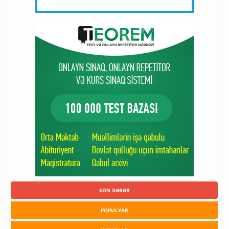
SON XƏBƏR
POPULYAR