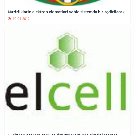
Nazirliklərin elektron xidmətləri vahid sistemdə birləşdiriləcək
10-04-2012