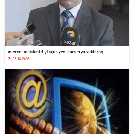
İnternet təhlükəsizliyi üçün yeni qurum yaradılacaq
05-10-2008