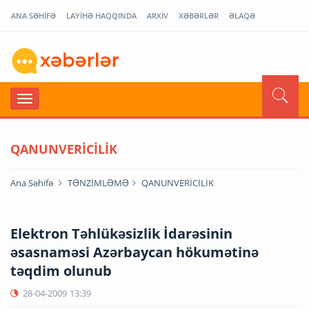
ANA SƏHİFƏ
LAYİHƏ HAQQINDA
ARXİV
XƏBƏRLƏR
ƏLAQƏ
QANUNVERİCİLİK
Ana Səhifə
TƏNZİMLƏMƏ
QANUNVERİCİLİK
Elektron Təhlükəsizlik İdarəsinin
əsasnaməsi Azərbaycan hökumətinə
təqdim olunub
28-04-2009
13:39