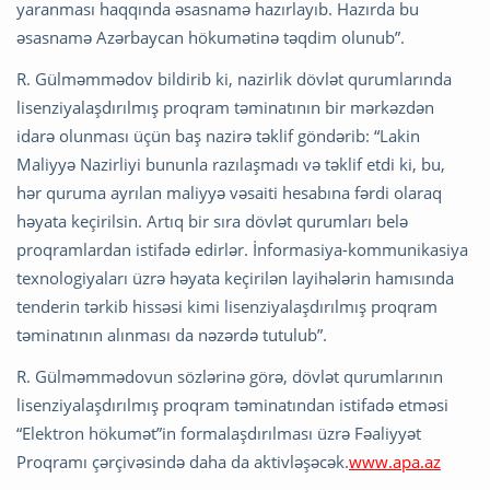
yaranması haqqında əsasnamə hazırlayıb. Hazırda bu
əsasnamə Azərbaycan hökumətinə təqdim olunub”.
R. Gülməmmədov bildirib ki, nazirlik dövlət qurumlarında
lisenziyalaşdırılmış proqram təminatının bir mərkəzdən
idarə olunması üçün baş nazirə təklif göndərib: “Lakin
Maliyyə Nazirliyi bununla razılaşmadı və təklif etdi ki, bu,
hər quruma ayrılan maliyyə vəsaiti hesabına fərdi olaraq
həyata keçirilsin. Artıq bir sıra dövlət qurumları belə
proqramlardan istifadə edirlər. İnformasiya-kommunikasiya
texnologiyaları üzrə həyata keçirilən layihələrin hamısında
tenderin tərkib hissəsi kimi lisenziyalaşdırılmış proqram
təminatının alınması da nəzərdə tutulub”.
R. Gülməmmədovun sözlərinə görə, dövlət qurumlarının
lisenziyalaşdırılmış proqram təminatından istifadə etməsi
“Elektron hökumət”in formalaşdırılması üzrə Fəaliyyət
Proqramı çərçivəsində daha da aktivləşəcək.
www.apa.az