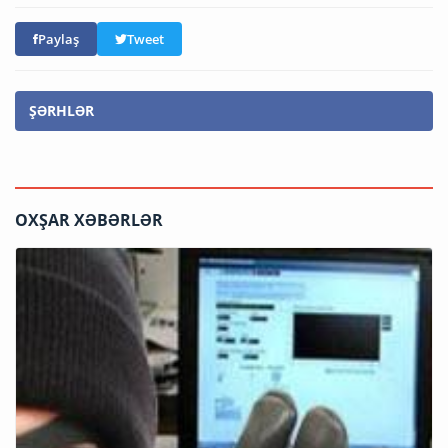
Paylaş
Tweet
ŞƏRHLƏR
OXŞAR XƏBƏRLƏR