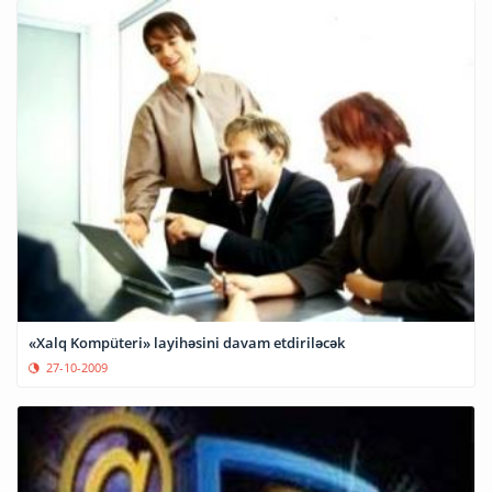
«Xalq Kompüteri» layihəsini davam etdiriləcək
27-10-2009