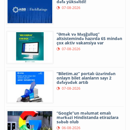
dəfə yüksəltdi!
07-08-2026
“Əmək və Məşğulluq”
altsistemində hazırda 65 mindən
çox aktiv vakansiya var
07-08-2026
“Biletim.az” portalı üzərindən
onlayn bilet alanların sayı 2
dəfəyədək artıb
07-08-2026
“Google”un məlumat emalı
mərkəzi Hindistanda etirazlara
səbəb olub
06-08-2026