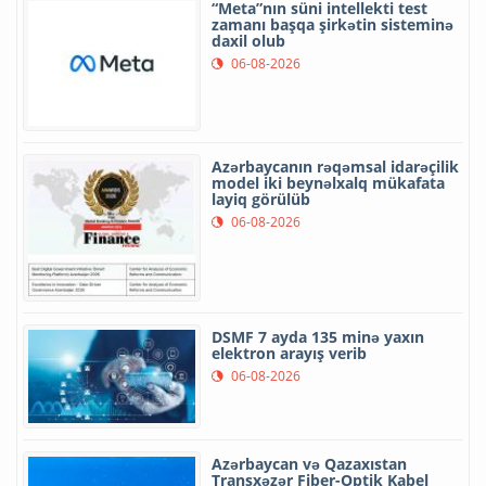
“Meta”nın süni intellekti test
zamanı başqa şirkətin sisteminə
daxil olub
06-08-2026
Azərbaycanın rəqəmsal idarəçilik
model iki beynəlxalq mükafata
layiq görülüb
06-08-2026
DSMF 7 ayda 135 minə yaxın
elektron arayış verib
06-08-2026
Azərbaycan və Qazaxıstan
Transxəzər Fiber-Optik Kabel