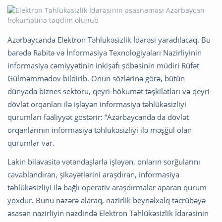
Azərbaycanda Elektron Təhlükəsizlik İdarəsi yaradılacaq. Bu
barədə Rabitə və İnformasiya Texnologiyaları Nazirliyinin
informasiya cəmiyyətinin inkişafı şöbəsinin müdiri Rüfət
Gülməmmədov bildirib. Onun sözlərinə görə, bütün
dünyada biznes sektoru, qeyri-hökumət təşkilatları və qeyri-
dövlət orqanları ilə işləyən informasiya təhlükəsizliyi
qurumları fəaliyyət göstərir: “Azərbaycanda da dövlət
orqanlarının informasiya təhlükəsizliyi ilə məşğul olan
qurumlar var.
Lakin bilavasitə vətəndaşlarla işləyən, onların sorğularını
cavablandıran, şikayətlərini araşdıran, informasiya
təhlükəsizliyi ilə bağlı operativ araşdırmalar aparan qurum
yoxdur. Bunu nəzərə alaraq, nazirlik beynəlxalq təcrübəyə
əsasən nazirliyin nəzdində Elektron Təhlükəsizlik İdarəsinin