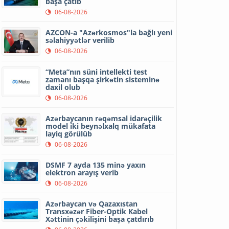
başa çatıb
06-08-2026
AZCON-a "Azərkosmos"la bağlı yeni
səlahiyyətlər verilib
06-08-2026
“Meta”nın süni intellekti test
zamanı başqa şirkətin sisteminə
daxil olub
06-08-2026
Azərbaycanın rəqəmsal idarəçilik
model iki beynəlxalq mükafata
layiq görülüb
06-08-2026
DSMF 7 ayda 135 minə yaxın
elektron arayış verib
06-08-2026
Azərbaycan və Qazaxıstan
Transxəzər Fiber-Optik Kabel
Xəttinin çəkilişini başa çatdırıb