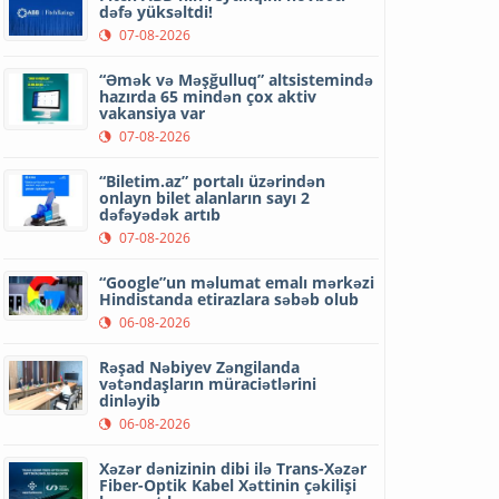
dəfə yüksəltdi!
07-08-2026
“Əmək və Məşğulluq” altsistemində
hazırda 65 mindən çox aktiv
vakansiya var
07-08-2026
“Biletim.az” portalı üzərindən
onlayn bilet alanların sayı 2
dəfəyədək artıb
07-08-2026
“Google”un məlumat emalı mərkəzi
Hindistanda etirazlara səbəb olub
06-08-2026
Rəşad Nəbiyev Zəngilanda
vətəndaşların müraciətlərini
dinləyib
06-08-2026
Xəzər dənizinin dibi ilə Trans-Xəzər
Fiber-Optik Kabel Xəttinin çəkilişi