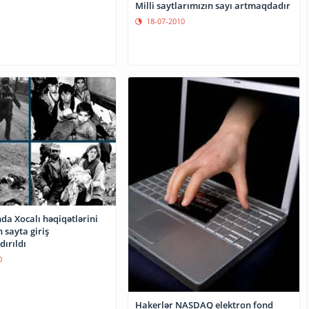
Milli saytlarımızın sayı artmaqdadır
18-07-2010
da Xocalı həqiqətlərini
 sayta giriş
ırıldı
0
Hakerlər NASDAQ elektron fond