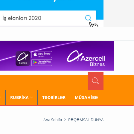
RUBRİKA
TƏDBİRLƏR
MÜSAHİBƏ
Ana Səhifə
RƏQƏMSAL DÜNYA