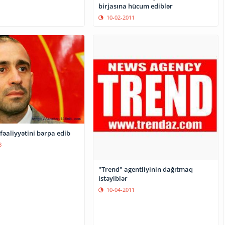
birjasına hücum ediblər
10-02-2011
fəaliyyətini bərpa edib
8
"Trend" agentliyinin dağıtmaq
istəyiblər
10-04-2011