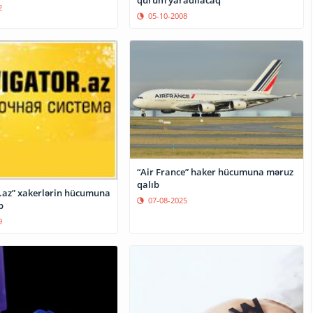
qurum yaradılacaq
2
05-10-2008
“Air France” haker hücumuna məruz
qalıb
.az” xakerlərin hücumuna
07-08-2025
b
9