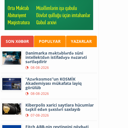
SON XƏBƏR
POPULYAR
YAZARLAR
Danimarka məktəblərdə süni
intellektdən istifadəyə nəzarəti
sərtləşdirir
08-08-2026
“Azərkosmos”un KOSMİK
Akademiyası mükafata layiq
görülüb
08-08-2026
Kiberpolis xarici saytlara hücumlar
təşkil edən şəxsləri saxlayıb
07-08-2026
Fitch ABB-nin reytinqini növbəti