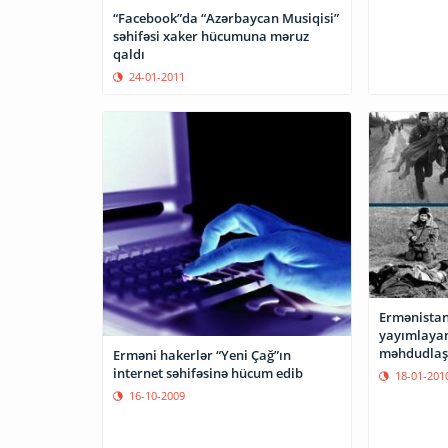
“Facebook”da “Azərbaycan Musiqisi”
səhifəsi xaker hücumuna məruz
qaldı
24-01-2011
Ermənistan
yayımlayan
məhdudlaşd
Erməni hakerlər “Yeni Çağ”ın
internet səhifəsinə hücum edib
18-01-201
16-10-2009