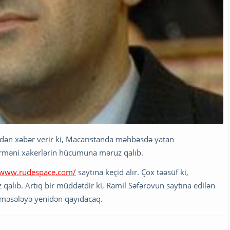
nadən xəbər verir ki, Macarıstanda məhbəsdə yatan
erməni xakerlərin hücumuna məruz qalıb.
/www.rudespace.com/
saytına keçid alır. Çox təəsüf ki,
qalıb. Artıq bir müddətdir ki, Ramil Səfərovun saytına edilən
u məsələyə yenidən qayıdacaq.