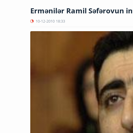
Ermənilər Ramil Səfərovun int
10-12-2010
18:33