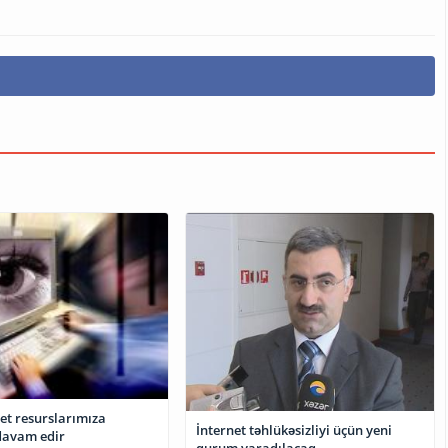
net resurslarımıza
İnternet təhlükəsizliyi üçün yeni
davam edir