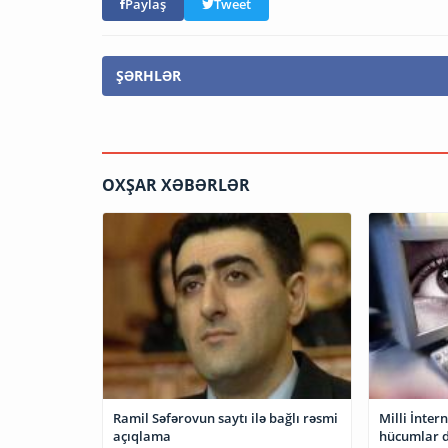
Paylaş
Tweet
ŞƏRHLƏR
OXŞAR XƏBƏRLƏR
Ramil Səfərovun saytı ilə bağlı rəsmi
Milli İnter
açıqlama
hücumlar 