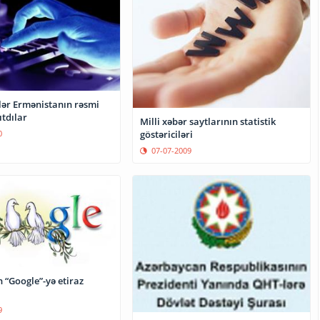
lər Ermənistanın rəsmi
ıtdılar
Milli xəbər saytlarının statistik
göstəriciləri
0
07-07-2009
 “Google”-yə etiraz
9