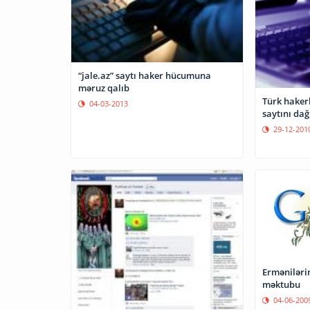
“jale.az” saytı haker hücumuna
məruz qalıb
Türk haker
04-03-2013
saytını dağ
29-12-201
Ermənilərin
məktubu
04-06-200