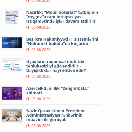
06-08-2026
Nazirlik: “Mobil notariat” tətbiqinin
“mygov”a tam inteqrasiyası
istiqamətində işlər davam etdirilir
06-08-2026
Beş İcra Hakimiyyəti İT sistemlərini
“Hökumət buludu”na köçürüb
06-08-2026
Uşaqların rəqəmsal mühitdə
təhlükəsizliyi gücləndirilir -
Dəyişikliklər nəyi ehtiva edir?
05-08-2026
Azercell-dən illik “ZengimCELL”
xidməti
05-08-2026
Nazir Qazaxıstanın Prezident
Administrasiyası rəhbərinin
müavini ilə görüşüb
05-08-2026