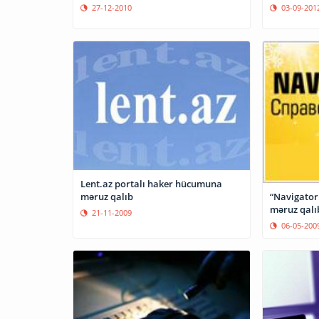
27-12-2010
03-09-201
Lent.az portalı haker hücumuna
“Navigator
məruz qalıb
məruz qalı
21-11-2009
06-05-200