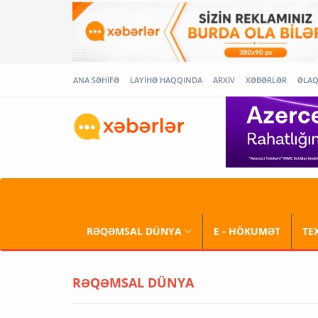
ANA SƏHİFƏ
LAYİHƏ HAQQINDA
ARXİV
XƏBƏRLƏR
ƏLA
RƏQƏMSAL DÜNYA
E - HÖKUMƏT
TE
RƏQƏMSAL DÜNYA