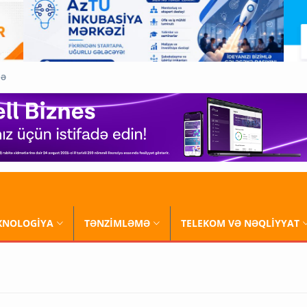
QƏ
XNOLOGİYA
TƏNZİMLƏMƏ
TELEKOM VƏ NƏQLİYYAT