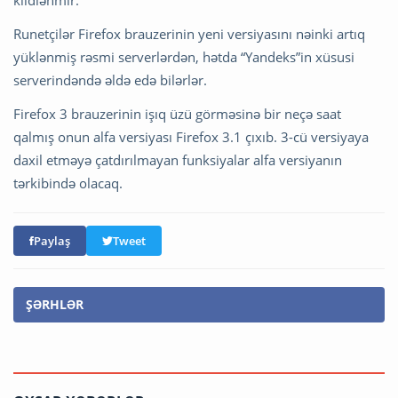
Runetçilər Firefox brauzerinin yeni versiyasını nəinki artıq
yüklənmiş rəsmi serverlərdən, hətda “Yandeks”in xüsusi
serverindəndə əldə edə bilərlər.
Firefox 3 brauzerinin işıq üzü görməsinə bir neçə saat
qalmış onun alfa versiyası Firefox 3.1 çıxıb. 3-cü versiyaya
daxil etməyə çatdırılmayan funksiyalar alfa versiyanın
tərkibində olacaq.
Paylaş
Tweet
ŞƏRHLƏR