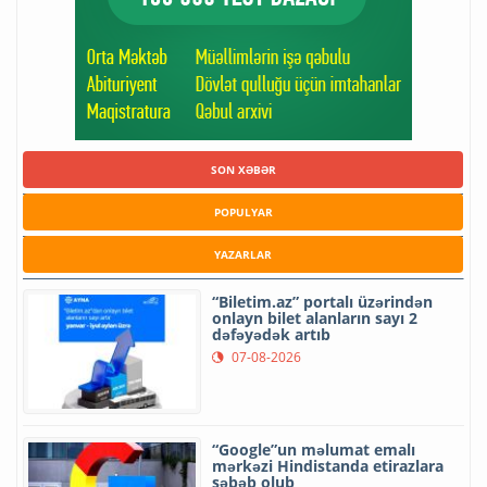
SON XƏBƏR
POPULYAR
YAZARLAR
“Biletim.az” portalı üzərindən
onlayn bilet alanların sayı 2
dəfəyədək artıb
07-08-2026
“Google”un məlumat emalı
mərkəzi Hindistanda etirazlara
səbəb olub