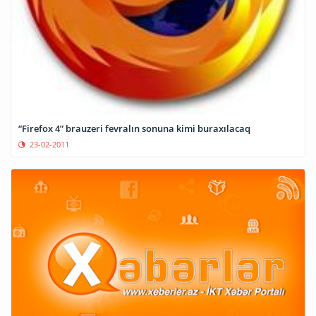
“Firefox 4” brauzeri fevralın sonuna kimi buraxılacaq
23-02-2011