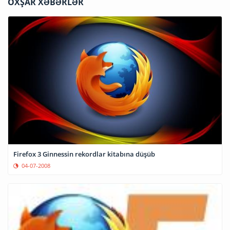
OXŞAR XƏBƏRLƏR
Firefox 3 Ginnessin rekordlar kitabına düşüb
04-07-2008