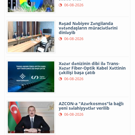
06-08-2026
Rəşad Nəbiyev Zəngilanda
vətəndaşların müraciətlərini
dinləyib
06-08-2026
Xəzər dənizinin dibi ilə Trans-
Xəzər Fiber-Optik Kabel Xəttinin
çəkilişi başa çatıb
06-08-2026
AZCON-a "Azərkosmos"la bağlı
yeni səlahiyyətlər verilib
06-08-2026