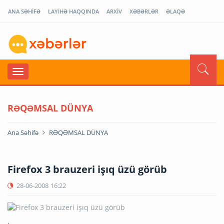
ANA SƏHİFƏ
LAYİHƏ HAQQINDA
ARXİV
XƏBƏRLƏR
ƏLAQƏ
RƏQƏMSAL DÜNYA
Ana Səhifə
RƏQƏMSAL DÜNYA
Firefox 3 brauzeri işıq üzü görüb
28-06-2008
16:22