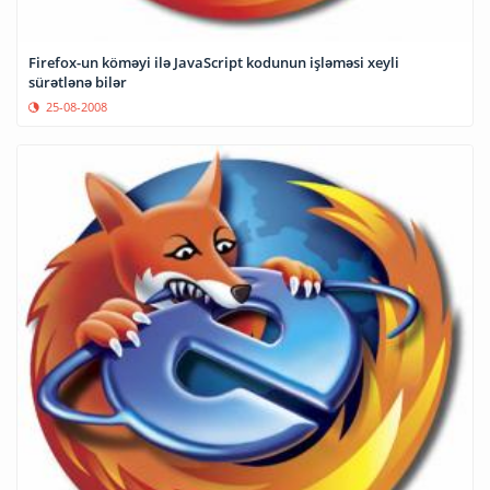
Firefox-un köməyi ilə JavaScript kodunun işləməsi xeyli
sürətlənə bilər
25-08-2008