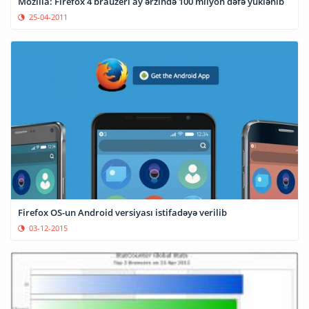
Mozilla: Firefox 4 brauzeri ay ərzində 100 milyon dəfə yüklənib
25-04-2011
Firefox OS-un Android versiyası istifadəyə verilib
03-12-2015