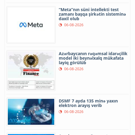
“Meta”nın süni intellekti test
zamanı başqa şirkətin sisteminə
daxil olub
06-08-2026
Azərbaycanın rəqəmsal idarəçilik
model iki beynəlxalq mükafata
layiq görülüb
06-08-2026
DSMF 7 ayda 135 minə yaxın
elektron arayış verib
06-08-2026