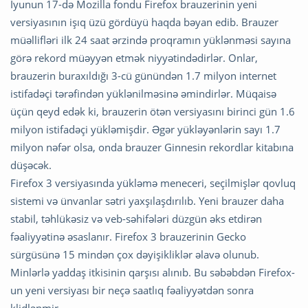
İyunun 17-də Mozilla fondu Firefox brauzerinin yeni
versiyasının işıq üzü gördüyü haqda bəyan edib. Brauzer
müəllifləri ilk 24 saat ərzində proqramın yüklənməsi sayına
görə rekord müəyyən etmək niyyətindədirlər. Onlar,
brauzerin buraxıldığı 3-cü günündən 1.7 milyon internet
istifadəçi tərəfindən yüklənilməsinə əmindirlər. Müqaisə
üçün qeyd edək ki, brauzerin ötən versiyasını birinci gün 1.6
milyon istifadəçi yükləmişdir. Əgər yükləyənlərin sayı 1.7
milyon nəfər olsa, onda brauzer Ginnesin rekordlar kitabına
düşəcək.
Firefox 3 versiyasında yükləmə meneceri, seçilmişlər qovluq
sistemi və ünvanlar sətri yaxşılaşdırılıb. Yeni brauzer daha
stabil, təhlükəsiz və veb-səhifələri düzgün əks etdirən
fəaliyyətinə əsaslanır. Firefox 3 brauzerinin Gecko
sürgüsünə 15 mindən çox dəyişikliklər əlavə olunub.
Minlərlə yaddaş itkisinin qarşısı alınıb. Bu səbəbdən Firefox-
un yeni versiyası bir neçə saatlıq fəaliyyətdən sonra
klidlənmir.