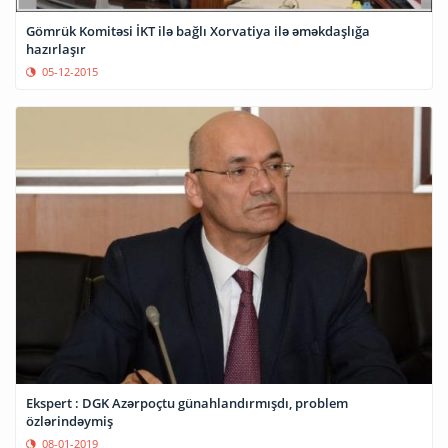
Gömrük Komitəsi İKT ilə bağlı Xorvatiya ilə əməkdaşlığa
hazırlaşır
05-12-2015
Ekspert : DGK Azərpoçtu günahlandırmışdı, problem
özlərindəymiş
08-01-2019