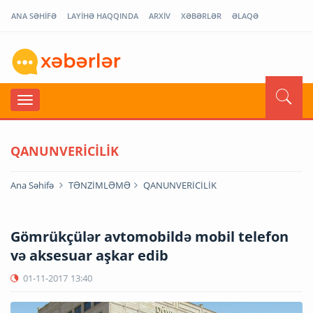
ANA SƏHİFƏ
LAYİHƏ HAQQINDA
ARXİV
XƏBƏRLƏR
ƏLAQƏ
QANUNVERİCİLİK
Ana Səhifə
TƏNZİMLƏMƏ
QANUNVERİCİLİK
Gömrükçülər avtomobildə mobil telefon
və aksesuar aşkar edib
01-11-2017
13:40