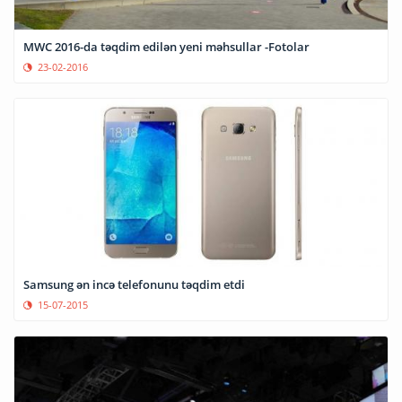
MWC 2016-da təqdim edilən yeni məhsullar -Fotolar
23-02-2016
Samsung ən incə telefonunu təqdim etdi
15-07-2015