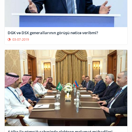
DGK və DSX generallarının görüşü nəticə veribmi?
03-07-2019
4 ölkə ilə gömrük sahəsində elektron məlumat mübadiləsi