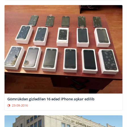
Gömrükdən gizlədilən 16 ədəd iPhone aşkar edilib
23-09-2016