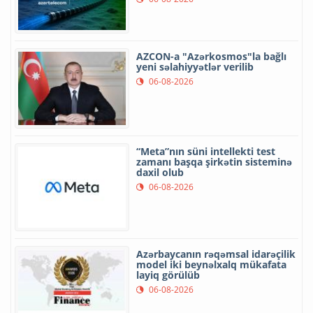
AZCON-a "Azərkosmos"la bağlı
yeni səlahiyyətlər verilib
06-08-2026
“Meta”nın süni intellekti test
zamanı başqa şirkətin sisteminə
daxil olub
06-08-2026
Azərbaycanın rəqəmsal idarəçilik
model iki beynəlxalq mükafata
layiq görülüb
06-08-2026