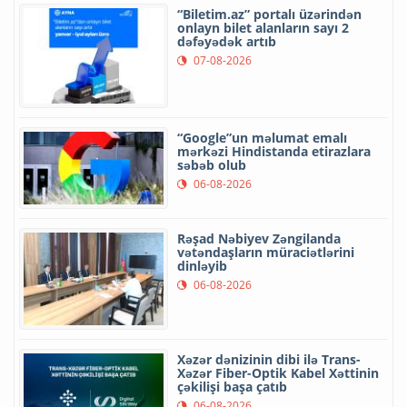
“Biletim.az” portalı üzərindən
onlayn bilet alanların sayı 2
dəfəyədək artıb
07-08-2026
“Google”un məlumat emalı
mərkəzi Hindistanda etirazlara
səbəb olub
06-08-2026
Rəşad Nəbiyev Zəngilanda
vətəndaşların müraciətlərini
dinləyib
06-08-2026
Xəzər dənizinin dibi ilə Trans-
Xəzər Fiber-Optik Kabel Xəttinin
çəkilişi başa çatıb
06-08-2026