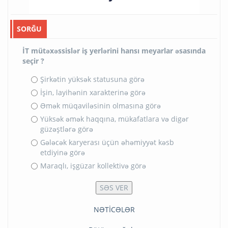
SORĞU
İT mütəxəssislər iş yerlərini hansı meyarlar əsasında
seçir ?
Şirkətin yüksək statusuna görə
İşin, layihənin xarakterinə görə
Əmək müqaviləsinin olmasına görə
Yüksək əmək haqqına, mükafatlara və digər
güzəştlərə görə
Gələcək karyerası üçün əhəmiyyət kəsb
etdiyinə görə
Maraqlı, işgüzar kollektivə görə
NƏTİCƏLƏR