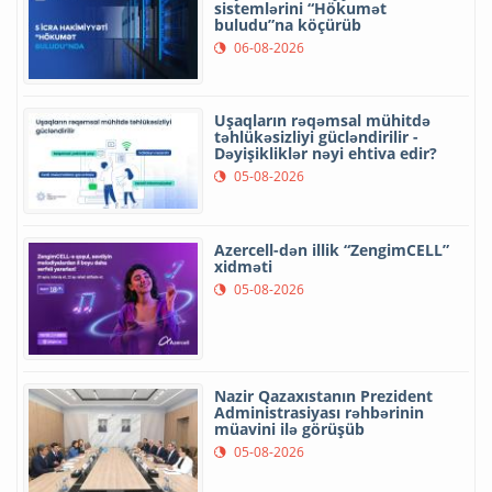
sistemlərini “Hökumət
buludu”na köçürüb
06-08-2026
Uşaqların rəqəmsal mühitdə
təhlükəsizliyi gücləndirilir -
Dəyişikliklər nəyi ehtiva edir?
05-08-2026
Azercell-dən illik “ZengimCELL”
xidməti
05-08-2026
Nazir Qazaxıstanın Prezident
Administrasiyası rəhbərinin
müavini ilə görüşüb
05-08-2026