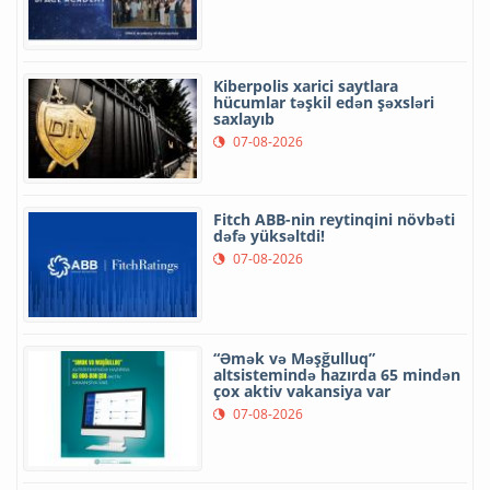
Kiberpolis xarici saytlara
hücumlar təşkil edən şəxsləri
saxlayıb
07-08-2026
Fitch ABB-nin reytinqini növbəti
dəfə yüksəltdi!
07-08-2026
“Əmək və Məşğulluq”
altsistemində hazırda 65 mindən
çox aktiv vakansiya var
07-08-2026