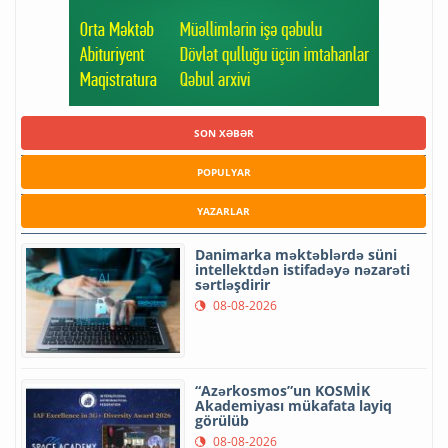
SON XƏBƏR
POPULYAR
YAZARLAR
Danimarka məktəblərdə süni
intellektdən istifadəyə nəzarəti
sərtləşdirir
08-08-2026
“Azərkosmos”un KOSMİK
Akademiyası mükafata layiq
görülüb
08-08-2026