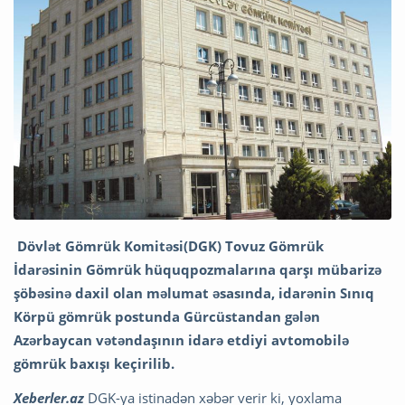
Dövlət Gömrük Komitəsi(DGK) Tovuz Gömrük
İdarəsinin Gömrük hüquqpozmalarına qarşı mübarizə
şöbəsinə daxil olan məlumat əsasında, idarənin Sınıq
Körpü gömrük postunda Gürcüstandan gələn
Azərbaycan vətəndaşının idarə etdiyi avtomobilə
gömrük baxışı keçirilib.
Xeberler.az
DGK-ya istinadən xəbər verir ki, yoxlama