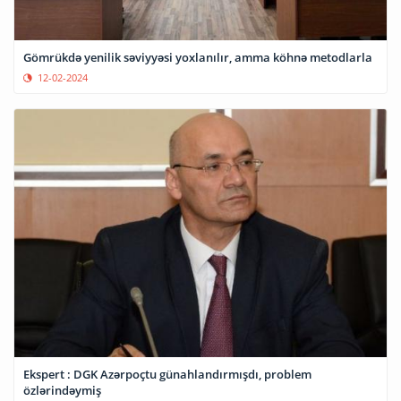
Gömrükdə yenilik səviyyəsi yoxlanılır, amma köhnə metodlarla
12-02-2024
Ekspert : DGK Azərpoçtu günahlandırmışdı, problem
özlərindəymiş