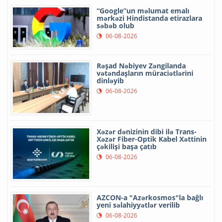
“Google”un məlumat emalı
mərkəzi Hindistanda etirazlara
səbəb olub
06-08-2026
Rəşad Nəbiyev Zəngilanda
vətəndaşların müraciətlərini
dinləyib
06-08-2026
Xəzər dənizinin dibi ilə Trans-
Xəzər Fiber-Optik Kabel Xəttinin
çəkilişi başa çatıb
06-08-2026
AZCON-a "Azərkosmos"la bağlı
yeni səlahiyyətlər verilib
06-08-2026