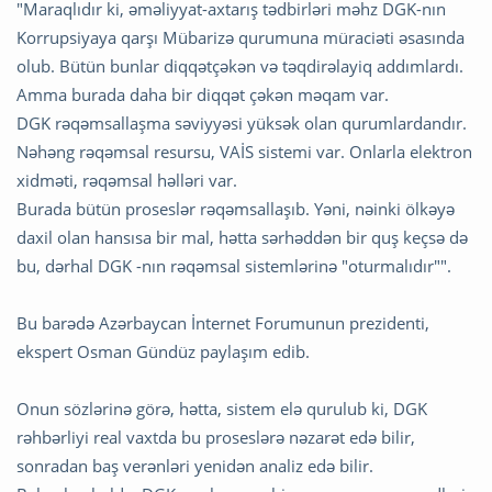
"Maraqlıdır ki, əməliyyat-axtarış tədbirləri məhz DGK-nın
Korrupsiyaya qarşı Mübarizə qurumuna müraciəti əsasında
olub. Bütün bunlar diqqətçəkən və təqdirəlayiq addımlardı.
Amma burada daha bir diqqət çəkən məqam var.
DGK rəqəmsallaşma səviyyəsi yüksək olan qurumlardandır.
Nəhəng rəqəmsal resursu, VAİS sistemi var. Onlarla elektron
xidməti, rəqəmsal həlləri var.
Burada bütün proseslər rəqəmsallaşıb. Yəni, nəinki ölkəyə
daxil olan hansısa bir mal, hətta sərhəddən bir quş keçsə də
bu, dərhal DGK -nın rəqəmsal sistemlərinə "oturmalıdır"".
Bu barədə Azərbaycan İnternet Forumunun prezidenti,
ekspert Osman Gündüz paylaşım edib.
Onun sözlərinə görə, hətta, sistem elə qurulub ki, DGK
rəhbərliyi real vaxtda bu proseslərə nəzarət edə bilir,
sonradan baş verənləri yenidən analiz edə bilir.