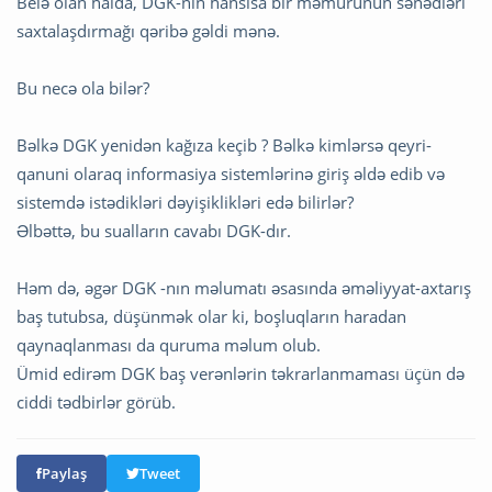
Belə olan halda, DGK-nın hansısa bir məmurunun sənədləri
saxtalaşdırmağı qəribə gəldi mənə.
Bu necə ola bilər?
Bəlkə DGK yenidən kağıza keçib ? Bəlkə kimlərsə qeyri-
qanuni olaraq informasiya sistemlərinə giriş əldə edib və
sistemdə istədikləri dəyişiklikləri edə bilirlər?
Əlbəttə, bu sualların cavabı DGK-dır.
Həm də, əgər DGK -nın məlumatı əsasında əməliyyat-axtarış
baş tutubsa, düşünmək olar ki, boşluqların haradan
qaynaqlanması da quruma məlum olub.
Ümid edirəm DGK baş verənlərin təkrarlanmaması üçün də
ciddi tədbirlər görüb.
Paylaş
Tweet