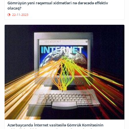
Gömrüyün yeni rəqəmsal xidmətləri nə dərəcədə effektiv
olacaq?
22-11-2023
Azərbaycanda İnternet vasitəsilə Gömrük Komitəsinin