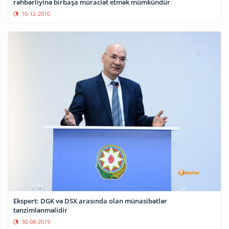
rəhbərliyinə birbaşa müraciət etmək mümkündür
10-12-2010
Ekspert: DGK və DSX arasında olan münasibətlər
tənzimlənməlidir
30-08-2019