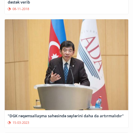
dəstək verib
08-11-2018
"DGK rəqəmsallaşma sahəsində səylərini daha da artırmalıdır"
15-03-2023