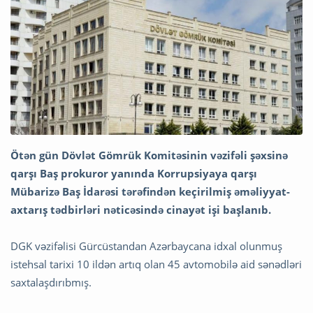
Ötən gün Dövlət Gömrük Komitəsinin vəzifəli şəxsinə
qarşı Baş prokuror yanında Korrupsiyaya qarşı
Mübarizə Baş İdarəsi tərəfindən keçirilmiş əməliyyat-
axtarış tədbirləri nəticəsində cinayət işi başlanıb.
DGK vəzifəlisi Gürcüstandan Azərbaycana idxal olunmuş
istehsal tarixi 10 ildən artıq olan 45 avtomobilə aid sənədləri
saxtalaşdırıbmış.