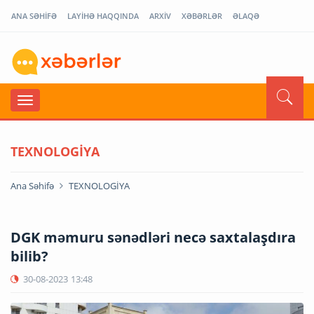
ANA SƏHİFƏ
LAYİHƏ HAQQINDA
ARXİV
XƏBƏRLƏR
ƏLAQƏ
TEXNOLOGİYA
Ana Səhifə
TEXNOLOGİYA
DGK məmuru sənədləri necə saxtalaşdıra
bilib?
30-08-2023
13:48