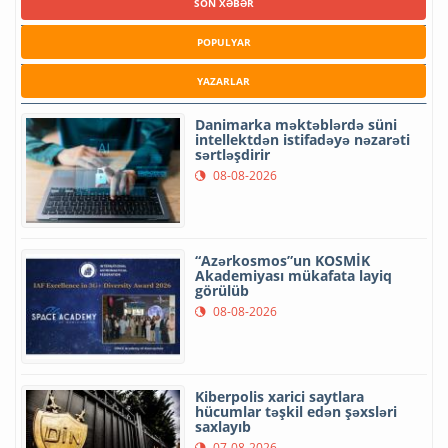
SON XƏBƏR
POPULYAR
YAZARLAR
Danimarka məktəblərdə süni
intellektdən istifadəyə nəzarəti
sərtləşdirir
08-08-2026
“Azərkosmos”un KOSMİK
Akademiyası mükafata layiq
görülüb
08-08-2026
Kiberpolis xarici saytlara
hücumlar təşkil edən şəxsləri
saxlayıb
07-08-2026