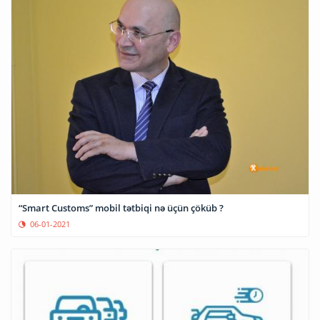
“Smart Customs” mobil tətbiqi nə üçün çöküb ?
06-01-2021