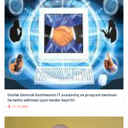
Dövlət Gömrük Komitəsinin İT avadanlıq və proqram təminatı
ilə təchiz edilməsi üçün tender keçirilir
27-10-2009