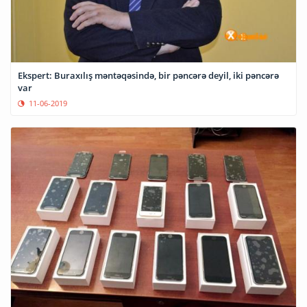
Ekspert: Buraxılış məntəqəsində, bir pəncərə deyil, iki pəncərə
var
11-06-2019