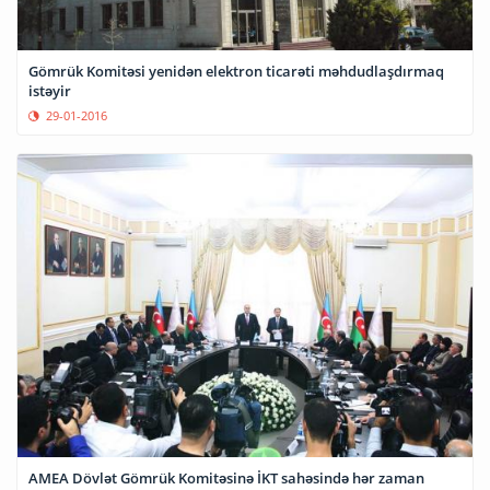
Gömrük Komitəsi yenidən elektron ticarəti məhdudlaşdırmaq
istəyir
29-01-2016
AMEA Dövlət Gömrük Komitəsinə İKT sahəsində hər zaman