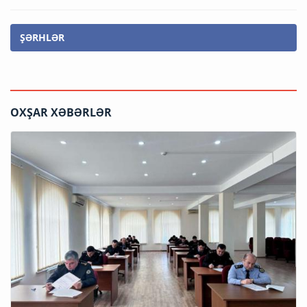
ŞƏRHLƏR
OXŞAR XƏBƏRLƏR