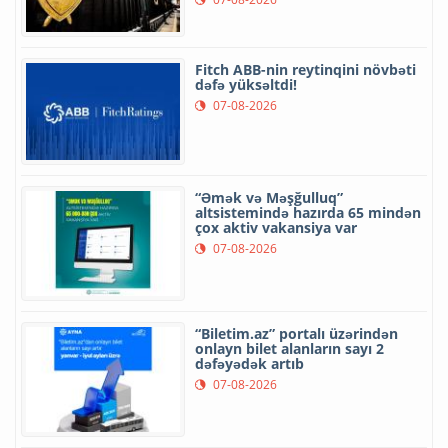
Fitch ABB-nin reytinqini növbəti
dəfə yüksəltdi!
07-08-2026
“Əmək və Məşğulluq”
altsistemində hazırda 65 mindən
çox aktiv vakansiya var
07-08-2026
“Biletim.az” portalı üzərindən
onlayn bilet alanların sayı 2
dəfəyədək artıb
07-08-2026