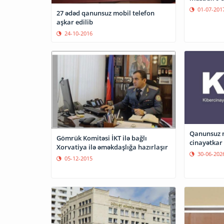
01-07-201
27 ədəd qanunsuz mobil telefon
aşkar edilib
24-10-2016
Qanunsuz m
Gömrük Komitəsi İKT ilə bağlı
cinayətkar 
Xorvatiya ilə əməkdaşlığa hazırlaşır
30-06-202
05-12-2015