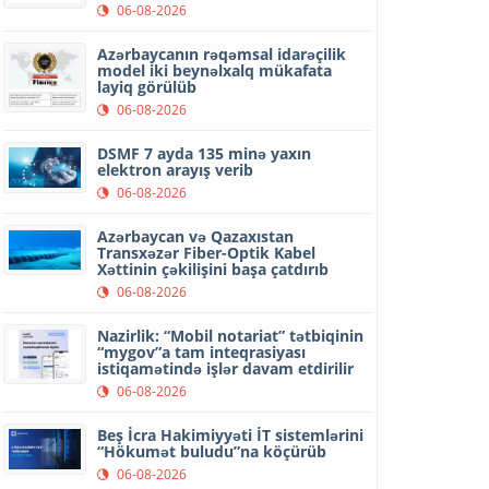
06-08-2026
Azərbaycanın rəqəmsal idarəçilik
model iki beynəlxalq mükafata
layiq görülüb
06-08-2026
DSMF 7 ayda 135 minə yaxın
elektron arayış verib
06-08-2026
Azərbaycan və Qazaxıstan
Transxəzər Fiber-Optik Kabel
Xəttinin çəkilişini başa çatdırıb
06-08-2026
Nazirlik: “Mobil notariat” tətbiqinin
“mygov”a tam inteqrasiyası
istiqamətində işlər davam etdirilir
06-08-2026
Beş İcra Hakimiyyəti İT sistemlərini
“Hökumət buludu”na köçürüb
06-08-2026