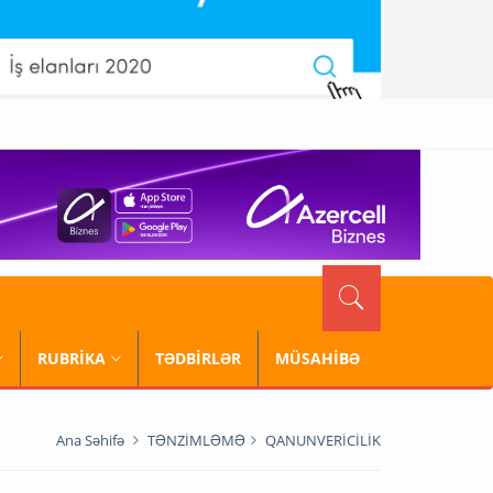
RUBRİKA
TƏDBİRLƏR
MÜSAHİBƏ
Ana Səhifə
TƏNZİMLƏMƏ
QANUNVERİCİLİK