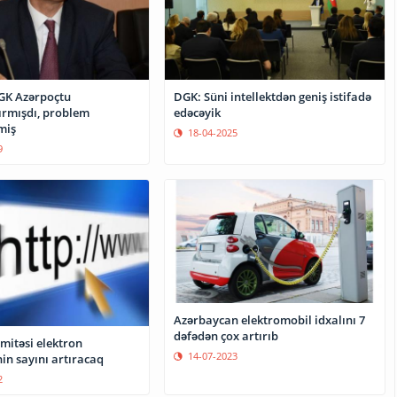
DGK Azərpoçtu
DGK: Süni intellektdən geniş istifadə
rmışdı, problem
edəcəyik
miş
18-04-2025
9
Azərbaycan elektromobil idxalını 7
dəfədən çox artırıb
itəsi elektron
14-07-2023
in sayını artıracaq
2