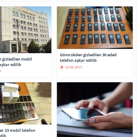
Gömrükdən gizlədilən 36 ədəd
gizlədilən mobil
telefon aşkar edilib
aşkar edilib
12-05-2017
7
r 33 mobil telefon
dib