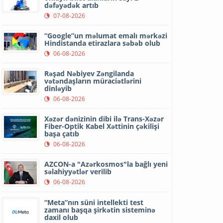
dəfəyədək artıb
07-08-2026
“Google”un məlumat emalı mərkəzi
Hindistanda etirazlara səbəb olub
06-08-2026
Rəşad Nəbiyev Zəngilanda
vətəndaşların müraciətlərini
dinləyib
06-08-2026
Xəzər dənizinin dibi ilə Trans-Xəzər
Fiber-Optik Kabel Xəttinin çəkilişi
başa çatıb
06-08-2026
AZCON-a "Azərkosmos"la bağlı yeni
səlahiyyətlər verilib
06-08-2026
“Meta”nın süni intellekti test
zamanı başqa şirkətin sisteminə
daxil olub