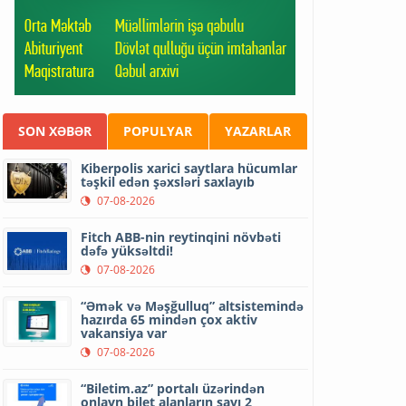
SON XƏBƏR
POPULYAR
YAZARLAR
Kiberpolis xarici saytlara hücumlar
təşkil edən şəxsləri saxlayıb
07-08-2026
Fitch ABB-nin reytinqini növbəti
dəfə yüksəltdi!
07-08-2026
“Əmək və Məşğulluq” altsistemində
hazırda 65 mindən çox aktiv
vakansiya var
07-08-2026
“Biletim.az” portalı üzərindən
onlayn bilet alanların sayı 2