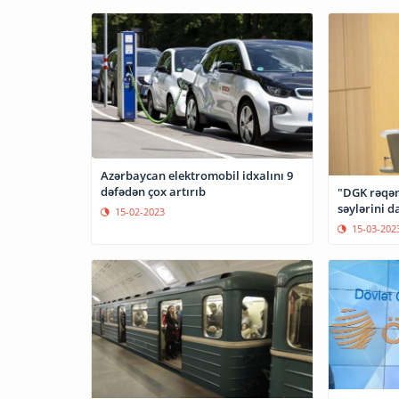
Azərbaycan elektromobil idxalını 9
dəfədən çox artırıb
"DGK rəqə
səylərini d
15-02-2023
15-03-202