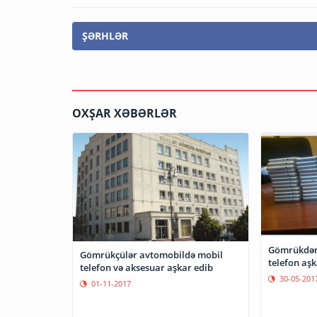
ŞƏRHLƏR
OXŞAR XƏBƏRLƏR
Gömrükdən 
Gömrükçülər avtomobildə mobil
telefon aş
telefon və aksesuar aşkar edib
30-05-201
01-11-2017