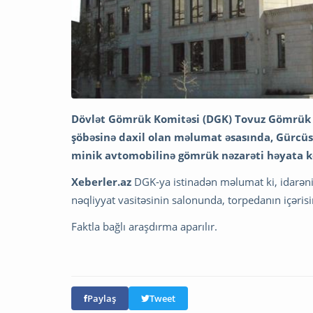
Dövlət Gömrük Komitəsi (DGK) Tovuz Gömrük
şöbəsinə daxil olan məlumat əsasında, Gürcüs
minik avtomobilinə gömrük nəzarəti həyata ke
Xeberler.az
DGK-ya istinadən məlumat ki, idarən
nəqliyyat vasitəsinin salonunda, torpedanın içəri
Faktla bağlı araşdırma aparılır.
Paylaş
Tweet