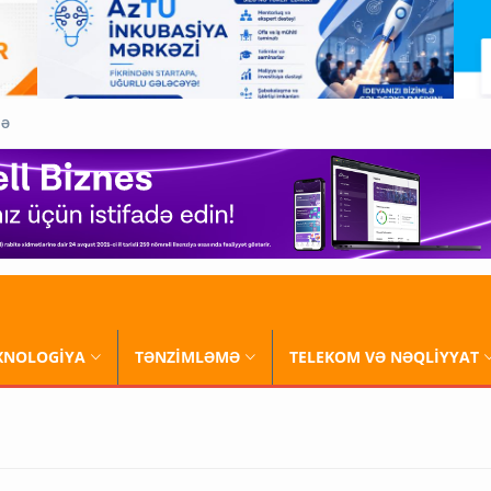
QƏ
XNOLOGİYA
TƏNZİMLƏMƏ
TELEKOM VƏ NƏQLİYYAT