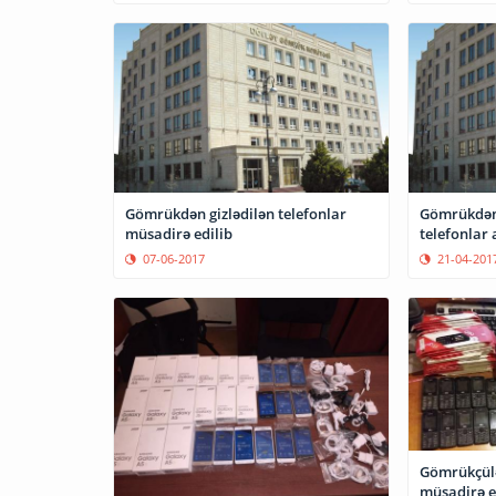
Gömrükdən gizlədilən telefonlar
Gömrükdən 
müsadirə edilib
telefonlar 
07-06-2017
21-04-201
Gömrükçülə
müsadirə e