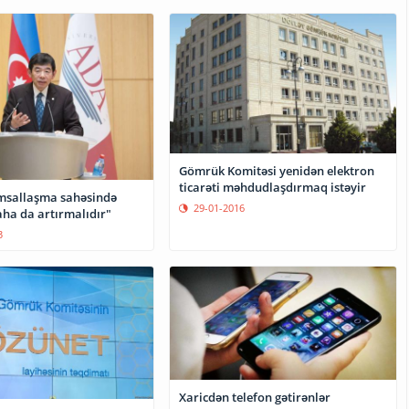
Gömrük Komitəsi yenidən elektron
ticarəti məhdudlaşdırmaq istəyir
msallaşma sahəsində
29-01-2016
aha da artırmalıdır"
3
Xaricdən telefon gətirənlər