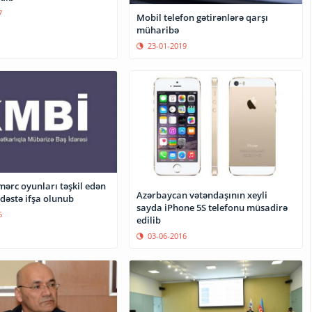
7
Mobil telefon gətirənlərə qarşı
müharibə
23-01-2019
ərc oyunları təşkil edən
Azərbaycan vətəndaşının xeyli
dəstə ifşa olunub
sayda iPhone 5S telefonu müsadirə
6
edilib
03-06-2016