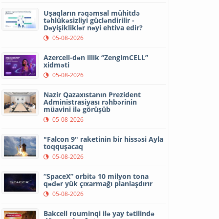
Uşaqların rəqəmsal mühitdə
təhlükəsizliyi gücləndirilir -
Dəyişikliklər nəyi ehtiva edir?
05-08-2026
Azercell-dən illik “ZengimCELL”
xidməti
05-08-2026
Nazir Qazaxıstanın Prezident
Administrasiyası rəhbərinin
müavini ilə görüşüb
05-08-2026
"Falcon 9" raketinin bir hissəsi Ayla
toqquşacaq
05-08-2026
“SpaceX” orbitə 10 milyon tona
qədər yük çıxarmağı planlaşdırır
05-08-2026
Bakcell rouminqi ilə yay tətilində