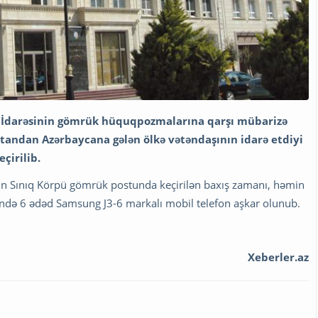
 İdarəsinin gömrük hüquqpozmalarına qarşı mübarizə
tandan Azərbaycana gələn ölkə vətəndaşının idarə etdiyi
çirilib.
in Sınıq Körpü gömrük postunda keçirilən baxış zamanı, həmin
sində 6 ədəd Samsung J3-6 markalı mobil telefon aşkar olunub.
Xeberler.az