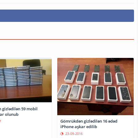
gizlədilən 59 mobil
kar olunub
Gömrükdən gizlədilən 16 ədəd
7
iPhone aşkar edilib
23-09-2016