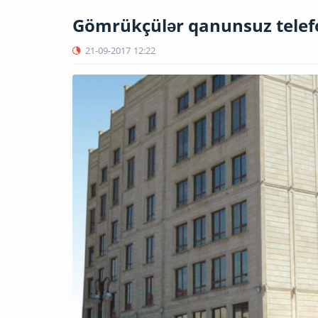
Gömrükçülər qanunsuz telefo
21-09-2017
12:22