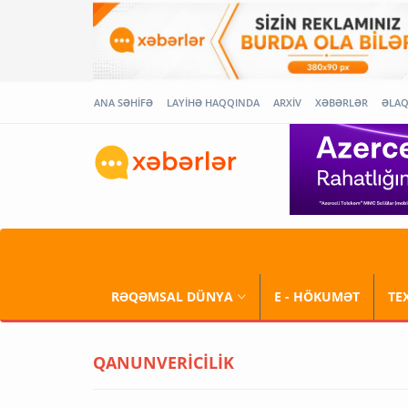
ANA SƏHİFƏ
LAYİHƏ HAQQINDA
ARXİV
XƏBƏRLƏR
ƏLA
RƏQƏMSAL DÜNYA
E - HÖKUMƏT
TE
QANUNVERİCİLİK