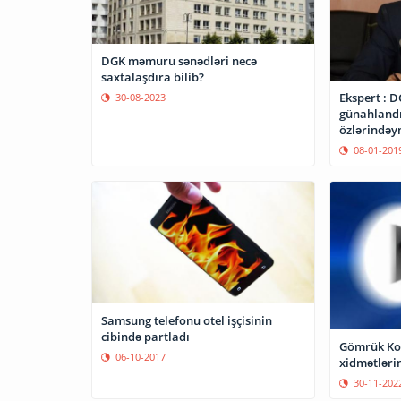
DGK məmuru sənədləri necə
saxtalaşdıra bilib?
Ekspert : 
30-08-2023
günahlandı
özlərindəy
08-01-201
Samsung telefonu otel işçisinin
cibində partladı
Gömrük Kom
06-10-2017
xidmətlərin
30-11-202