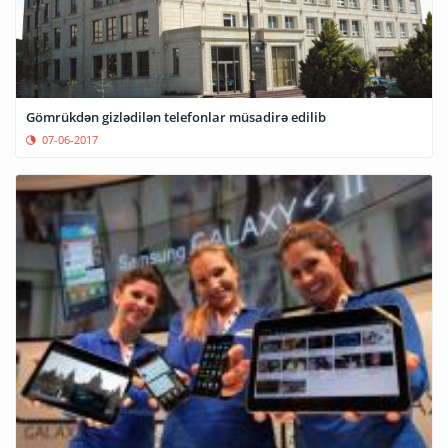
Gömrükdən gizlədilən telefonlar müsadirə edilib
07-06-2017