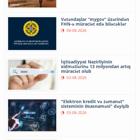
Vətəndaşlar “mygov” üzərindən
FHN-ə müraciət edə biləcəklər
04-08-2026
İqtisadiyyat Nazirliyinin
xidmətlərinə 13 milyondan artıq
müraciət olub
03-08-2026
"Elektron kredit və zəmanət"
sisteminin Əsasnaməsi" dəyişib
03-08-2026