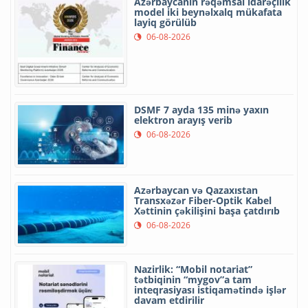
Azərbaycanın rəqəmsal idarəçilik
model iki beynəlxalq mükafata
layiq görülüb
06-08-2026
DSMF 7 ayda 135 minə yaxın
elektron arayış verib
06-08-2026
Azərbaycan və Qazaxıstan
Transxəzər Fiber-Optik Kabel
Xəttinin çəkilişini başa çatdırıb
06-08-2026
Nazirlik: “Mobil notariat”
tətbiqinin “mygov”a tam
inteqrasiyası istiqamətində işlər
davam etdirilir