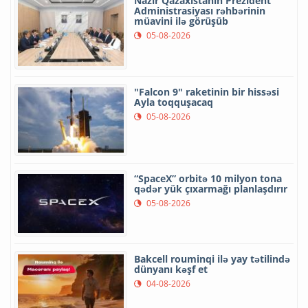
Nazir Qazaxıstanın Prezident
Administrasiyası rəhbərinin
müavini ilə görüşüb
05-08-2026
"Falcon 9" raketinin bir hissəsi
Ayla toqquşacaq
05-08-2026
“SpaceX” orbitə 10 milyon tona
qədər yük çıxarmağı planlaşdırır
05-08-2026
Bakcell rouminqi ilə yay tətilində
dünyanı kəşf et
04-08-2026