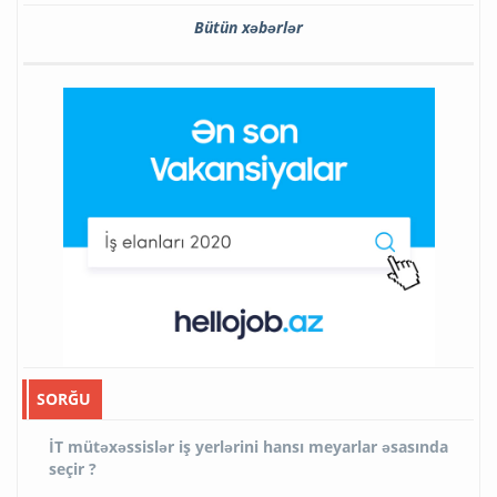
Bütün xəbərlər
SORĞU
İT mütəxəssislər iş yerlərini hansı meyarlar əsasında
seçir ?