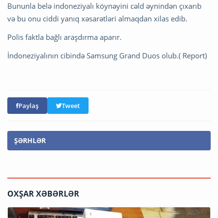
Bununla belə indoneziyalı köynəyini cəld əynindən çıxarıb
və bu onu ciddi yanıq xəsarətləri almaqdan xilas edib.
Polis faktla bağlı araşdırma aparır.
İndoneziyalının cibində Samsung Grand Duos olub.( Report)
Paylaş
Tweet
ŞƏRHLƏR
OXŞAR XƏBƏRLƏR