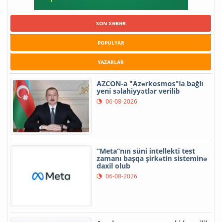
SON XƏBƏR
POPULYAR
YAZARLAR
AZCON-a "Azərkosmos"la bağlı
yeni səlahiyyətlər verilib
06-08-2026
“Meta”nın süni intellekti test
zamanı başqa şirkətin sisteminə
daxil olub
06-08-2026