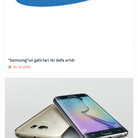
“Samsung”un gəlirləri iki dəfə artıb
30-10-2009