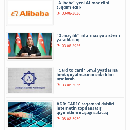
“Alibaba” yeni AI modelini
təqdim edib
03-08-2026
“Dənizçilik” informasiya sistemi
yaradılacaq
03-08-2026
"Card to card" əməliyyatlarına
limit qoyulmasının səbəbləri
açıqlanıb
03-08-2026
ADB: CAREC rəqəmsal dəhlizi
internetin topdansatış
qiymətlərini aşağı salacaq
03-08-2026