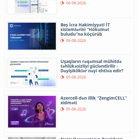
06-08-2026
Beş İcra Hakimiyyəti İT
sistemlərini “Hökumət
buludu”na köçürüb
06-08-2026
Uşaqların rəqəmsal mühitdə
təhlükəsizliyi gücləndirilir -
Dəyişikliklər nəyi ehtiva edir?
05-08-2026
Azercell-dən illik “ZengimCELL”
xidməti
05-08-2026