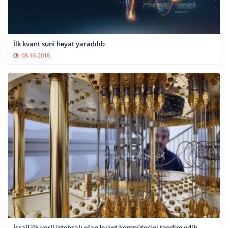
İlk kvant süni həyat yaradılıb
08-10-2018
İsrail ilk yerli istehsalı olan kvant kompüterini təqdim edib