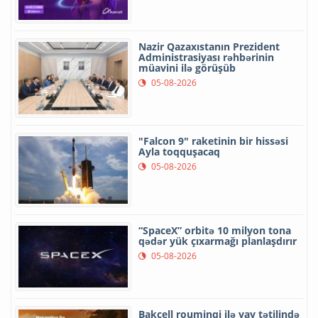
Nazir Qazaxıstanın Prezident
Administrasiyası rəhbərinin
müavini ilə görüşüb
05-08-2026
"Falcon 9" raketinin bir hissəsi
Ayla toqquşacaq
05-08-2026
“SpaceX” orbitə 10 milyon tona
qədər yük çıxarmağı planlaşdırır
05-08-2026
Bakcell rouminqi ilə yay tətilində