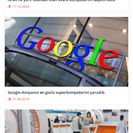
17-12-2024
Google dünyanın ən güclü superkompüterini yaradıb
21-09-2019