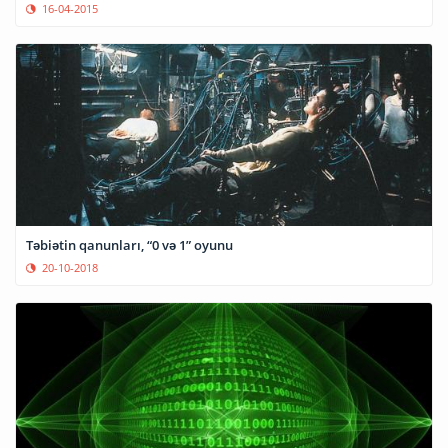
16-04-2015
Təbiətin qanunları, “0 və 1” oyunu
20-10-2018