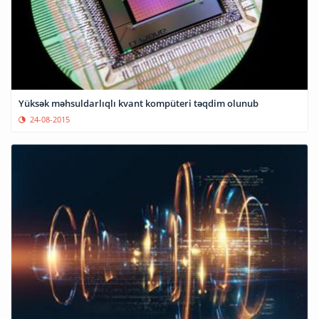
Yüksək məhsuldarlıqlı kvant kompüteri təqdim olunub
24-08-2015