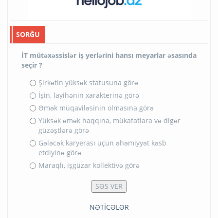
SORĞU
İT mütəxəssislər iş yerlərini hansı meyarlar əsasında
seçir ?
Şirkətin yüksək statusuna görə
İşin, layihənin xarakterinə görə
Əmək müqaviləsinin olmasına görə
Yüksək əmək haqqına, mükafatlara və digər
güzəştlərə görə
Gələcək karyerası üçün əhəmiyyət kəsb
etdiyinə görə
Maraqlı, işgüzar kollektivə görə
NƏTİCƏLƏR