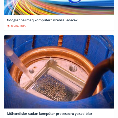
Google "barmaq kompüter" istehsal edəcək
06-04-2015
Mühəndislər sudan kompüter prosessoru yaradıblar