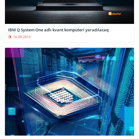
IBM Q System One adlı kvant kompüteri yaradılacaq
16-09-2019