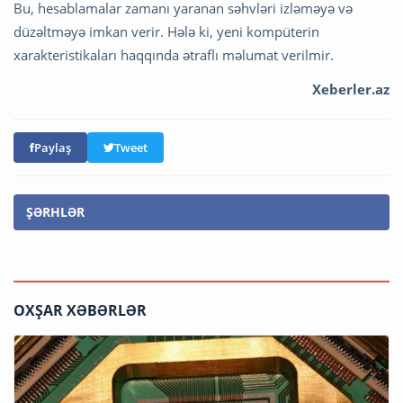
Bu, hesablamalar zamanı yaranan səhvləri izləməyə və
düzəltməyə imkan verir. Hələ ki, yeni kompüterin
xarakteristikaları haqqında ətraflı məlumat verilmir.
Xeberler.az
Paylaş
Tweet
ŞƏRHLƏR
OXŞAR XƏBƏRLƏR