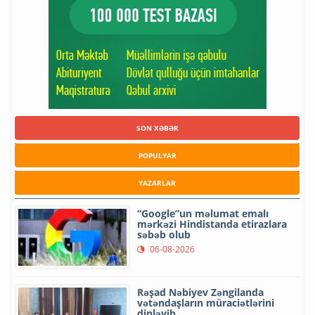
SON XƏBƏR
POPULYAR
YAZARLAR
“Google”un məlumat emalı
mərkəzi Hindistanda etirazlara
səbəb olub
06-08-2026
Rəşad Nəbiyev Zəngilanda
vətəndaşların müraciətlərini
dinləyib