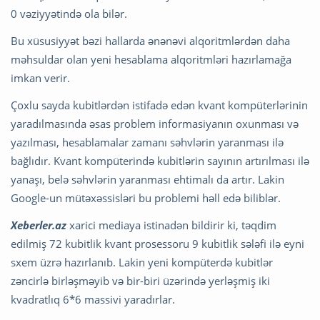
0 vəziyyətində ola bilər.
Bu xüsusiyyət bəzi hallarda ənənəvi alqoritmlərdən daha
məhsuldar olan yeni hesablama alqoritmləri hazırlamağa
imkan verir.
Çoxlu sayda kubitlərdən istifadə edən kvant kompüterlərinin
yaradılmasında əsas problem informasiyanın oxunması və
yazılması, hesablamalar zamanı səhvlərin yaranması ilə
bağlıdır. Kvant kompüterində kubitlərin sayının artırılması ilə
yanaşı, belə səhvlərin yaranması ehtimalı da artır. Lakin
Google-un mütəxəssisləri bu problemi həll edə biliblər.
Xeberler.az
xarici mediaya istinadən bildirir ki, təqdim
edilmiş 72 kubitlik kvant prosessoru 9 kubitlik sələfi ilə eyni
sxem üzrə hazırlanıb. Lakin yeni kompüterdə kubitlər
zəncirlə birləşməyib və bir-biri üzərində yerləşmiş iki
kvadratlıq 6*6 massivi yaradırlar.