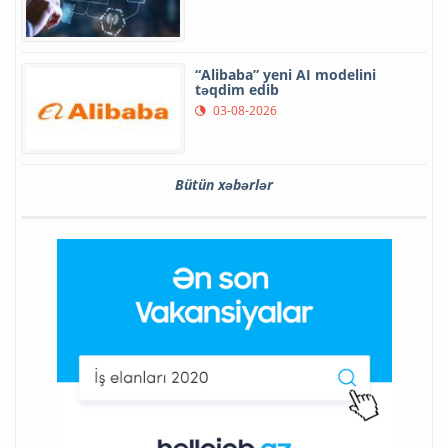
“Alibaba” yeni AI modelini
təqdim edib
03-08-2026
Bütün xəbərlər