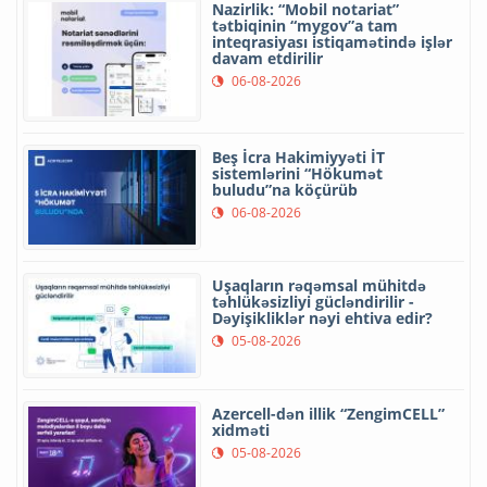
Nazirlik: “Mobil notariat”
tətbiqinin “mygov”a tam
inteqrasiyası istiqamətində işlər
davam etdirilir
06-08-2026
Beş İcra Hakimiyyəti İT
sistemlərini “Hökumət
buludu”na köçürüb
06-08-2026
Uşaqların rəqəmsal mühitdə
təhlükəsizliyi gücləndirilir -
Dəyişikliklər nəyi ehtiva edir?
05-08-2026
Azercell-dən illik “ZengimCELL”
xidməti
05-08-2026