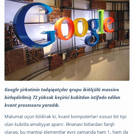
Google şirkətinin tədqiqatçılar qrupu ikiölçülü massivə
birləşdirilmiş 72 yüksək keçirici kubitdən istifadə edilən
kvant prosessoru yaradıb.
Məlumat üçün bildirək ki, kvant kompüterləri xüsusi bit tipi
olan kubitlə əməliyyat aparır. Ənənəvi bitlərdən fərqli
olaraq, bu məntiqi elementlər eyni zamanda həm 1, həm də