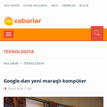
ANA SƏHİFƏ
LAYİHƏ HAQQINDA
ARXİV
XƏBƏRLƏR
ƏLAQƏ
TEXNOLOGİYA
Ana Səhifə
TEXNOLOGİYA
Google-dan yeni maraqlı kompüter
09-03-2018
11:05