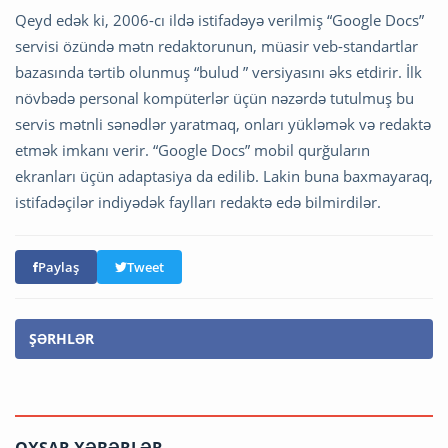
Qeyd edək ki, 2006-cı ildə istifadəyə verilmiş “Google Docs”
servisi özündə mətn redaktorunun, müasir veb-standartlar
bazasında tərtib olunmuş “bulud ” versiyasını əks etdirir. İlk
növbədə personal kompüterlər üçün nəzərdə tutulmuş bu
servis mətnli sənədlər yaratmaq, onları yükləmək və redaktə
etmək imkanı verir. “Google Docs” mobil qurğuların
ekranları üçün adaptasiya da edilib. Lakin buna baxmayaraq,
istifadəçilər indiyədək faylları redaktə edə bilmirdilər.
Paylaş
Tweet
ŞƏRHLƏR
OXŞAR XƏBƏRLƏR