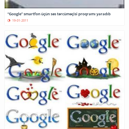
“Google” smartfon üçün səs tərcüməçisi proqramı yaradıb
19-01-2011