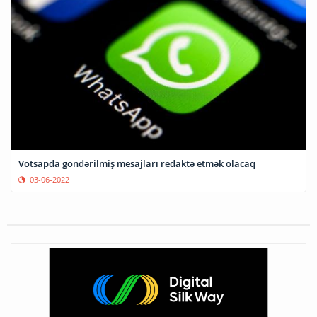
Votsapda göndərilmiş mesajları redaktə etmək olacaq
03-06-2022