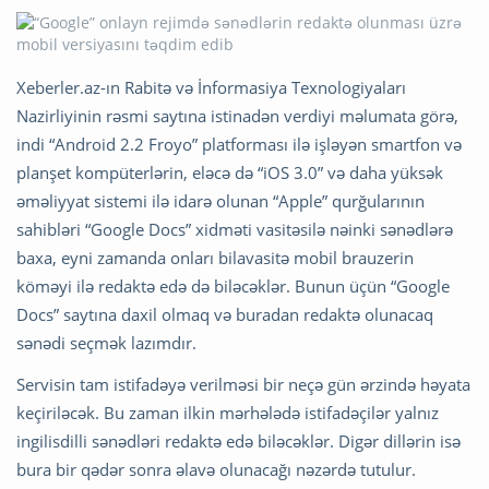
Xeberler.az-ın Rabitə və İnformasiya Texnologiyaları
Nazirliyinin rəsmi saytına istinadən verdiyi məlumata görə,
indi “Android 2.2 Froyo” platforması ilə işləyən smartfon və
planşet kompüterlərin, eləcə də “iOS 3.0” və daha yüksək
əməliyyat sistemi ilə idarə olunan “Apple” qurğularının
sahibləri “Google Docs” xidməti vasitəsilə nəinki sənədlərə
baxa, eyni zamanda onları bilavasitə mobil brauzerin
köməyi ilə redaktə edə də biləcəklər. Bunun üçün “Google
Docs” saytına daxil olmaq və buradan redaktə olunacaq
sənədi seçmək lazımdır.
Servisin tam istifadəyə verilməsi bir neçə gün ərzində həyata
keçiriləcək. Bu zaman ilkin mərhələdə istifadəçilər yalnız
ingilisdilli sənədləri redaktə edə biləcəklər. Digər dillərin isə
bura bir qədər sonra əlavə olunacağı nəzərdə tutulur.