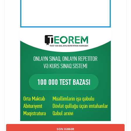
SON XƏBƏR