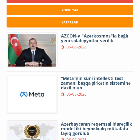
POPULYAR
YAZARLAR
AZCON-a "Azərkosmos"la bağlı
yeni səlahiyyətlər verilib
06-08-2026
“Meta”nın süni intellekti test
zamanı başqa şirkətin sisteminə
daxil olub
06-08-2026
Azərbaycanın rəqəmsal idarəçilik
model iki beynəlxalq mükafata
layiq görülüb
06-08-2026