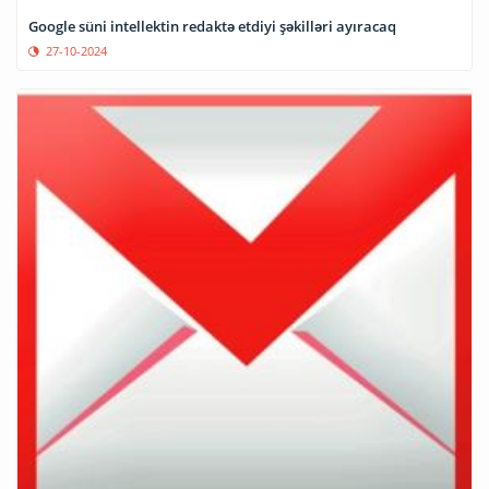
Google süni intellektin redaktə etdiyi şəkilləri ayıracaq
27-10-2024