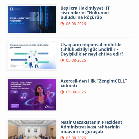
Beş İcra Hakimiyyəti İT
sistemlərini “Hökumət
buludu”na köçürüb
06-08-2026
Uşaqların rəqəmsal mühitdə
təhlükəsizliyi gücləndirilir -
Dəyişikliklər nəyi ehtiva edir?
05-08-2026
Azercell-dən illik “ZengimCELL”
xidməti
05-08-2026
Nazir Qazaxıstanın Prezident
Administrasiyası rəhbərinin
müavini ilə görüşüb
05-08-2026