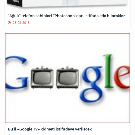
“Ağıllı” telefon sahibləri “Photoshop”dan istifadə edə biləcəklər
28-02-2013
Bu il «Google TV» xidməti istifadəyə veriləcək