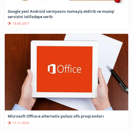
Google yeni Android versiyasını nümayiş etdirib və musiqi
servisini istifadəyə verib
13-05-2011
Microsoft Office-ə alternativ pulsuz ofis proqramları
17-11-2015