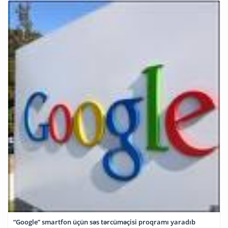
“Google” smartfon üçün səs tərcüməçisi proqramı yaradıb