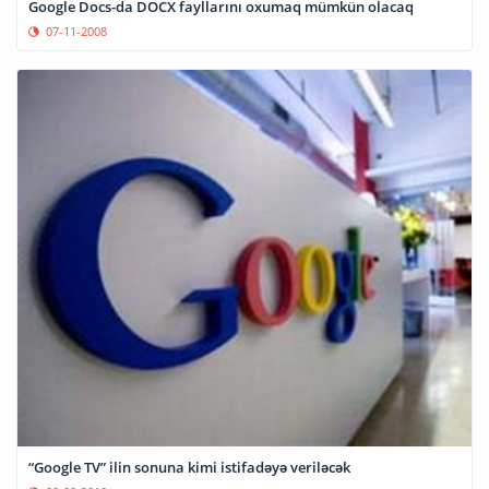
Google Docs-da DOCX fayllarını oxumaq mümkün olacaq
07-11-2008
“Google TV” ilin sonuna kimi istifadəyə veriləcək