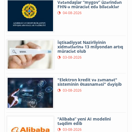
Vətəndaşlar “mygov” üzərindən
FHN-ə müraciət edə biləcəklər
04-08-2026
İqtisadiyyat Nazirliyinin
xidmətlərinə 13 milyondan artıq
müraciət olub
03-08-2026
"Elektron kredit və zəmanət"
sisteminin Əsasnaməsi" dəyişib
03-08-2026
“Alibaba” yeni AI modelini
təqdim edib
03-08-2026