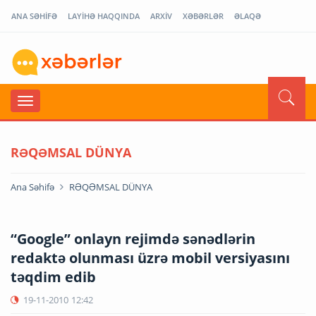
ANA SƏHİFƏ
LAYİHƏ HAQQINDA
ARXİV
XƏBƏRLƏR
ƏLAQƏ
RƏQƏMSAL DÜNYA
Ana Səhifə
RƏQƏMSAL DÜNYA
“Google” onlayn rejimdə sənədlərin
redaktə olunması üzrə mobil versiyasını
təqdim edib
19-11-2010
12:42