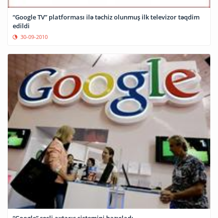
“Google TV” platforması ilə təchiz olunmuş ilk televizor təqdim
edildi
30-09-2010
“Google” səsli axtarış sistemini hazırladı