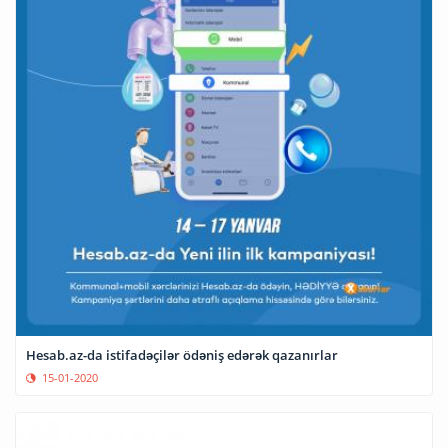
Hesab.az-da istifadəçilər ödəniş edərək qazanırlar
15-01-2020