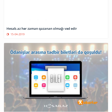
Hesab.az hər zaman qazanan olmağı vəd edir
15-04-2019