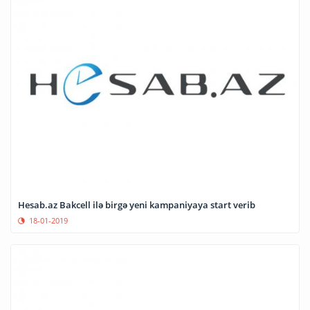
Hesab.az Bakcell ilə birgə yeni kampaniyaya start verib
18-01-2019