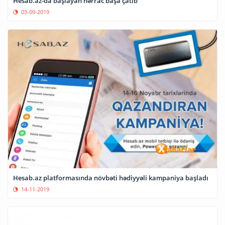
Hesab.az-da başlayan hərrac başa çatıb
03-09-2019
Hesab.az platformasında növbəti hədiyyəli kampaniya başladı
14-11-2019