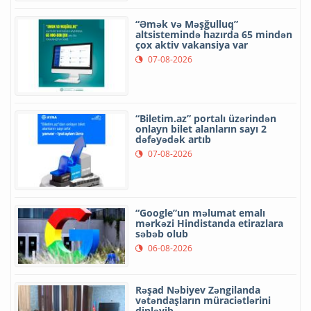
“Əmək və Məşğulluq”
altsistemində hazırda 65 mindən
çox aktiv vakansiya var
07-08-2026
“Biletim.az” portalı üzərindən
onlayn bilet alanların sayı 2
dəfəyədək artıb
07-08-2026
“Google”un məlumat emalı
mərkəzi Hindistanda etirazlara
səbəb olub
06-08-2026
Rəşad Nəbiyev Zəngilanda
vətəndaşların müraciətlərini
dinləyib