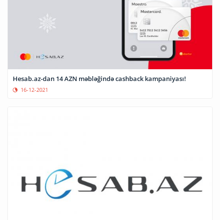
Hesab.az-dan 14 AZN məbləğində cashback kampaniyası!
16-12-2021