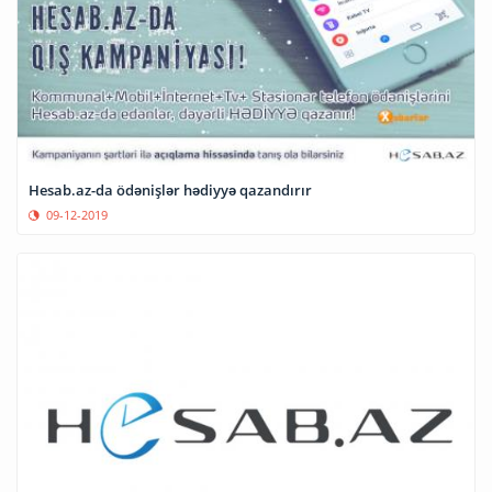
Hesab.az-da ödənişlər hədiyyə qazandırır
09-12-2019