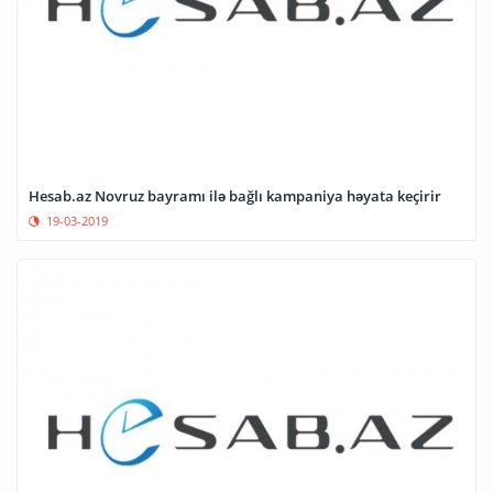
Hesab.az Novruz bayramı ilə bağlı kampaniya həyata keçirir
19-03-2019