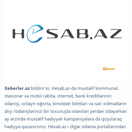
Xeberler.az
bildirir ki, Hesab.az-da müxtəlif kommunal,
stasionar və mobil rabitə, internet, bank kreditlərinin
ödənişi, onlayn sığorta, kinoteatr biletləri və sair xidmətlərin
alışı /ödənişlərinizi bir toxunuşla istənilən yerdən ödəyərkən
ay ərzində müxtəlif hədiyyəli kampaniyalara da qoşularaq
hədiyyə qazanırsınız. Hesab.az-ı digər ödəmə portallarından