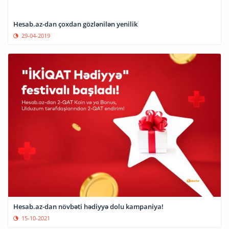
Hesab.az-dan çoxdan gözlənilən yenilik
29-04-2019
Hesab.az-dan növbəti hədiyyə dolu kampaniya!
15-10-2021