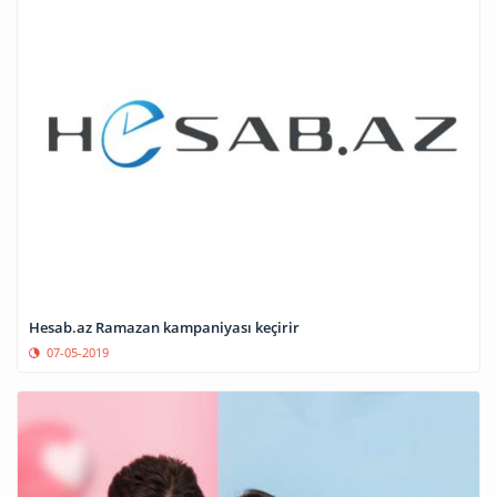
Hesab.az Ramazan kampaniyası keçirir
07-05-2019