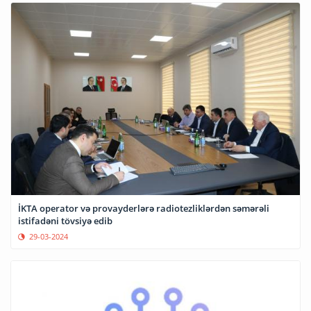
İKTA operator və provayderlərə radiotezliklərdən səmərəli
istifadəni tövsiyə edib
29-03-2024