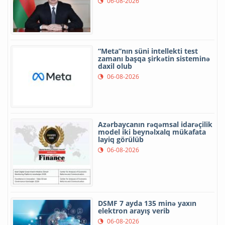
06-08-2026
“Meta”nın süni intellekti test
zamanı başqa şirkətin sisteminə
daxil olub
06-08-2026
Azərbaycanın rəqəmsal idarəçilik
model iki beynəlxalq mükafata
layiq görülüb
06-08-2026
DSMF 7 ayda 135 minə yaxın
elektron arayış verib
06-08-2026