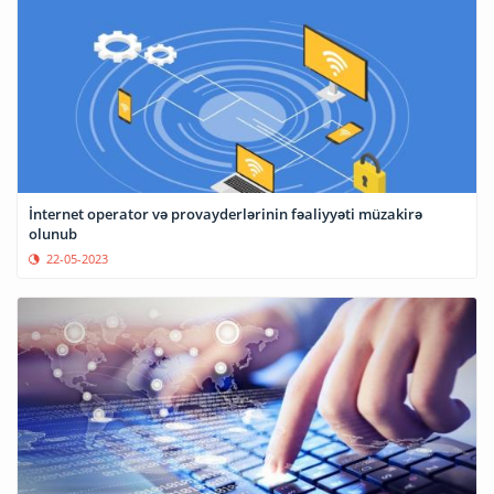
İnternet operator və provayderlərinin fəaliyyəti müzakirə
olunub
22-05-2023