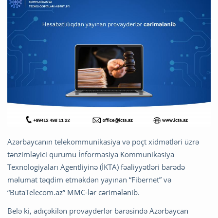
Azərbaycanın telekommunikasiya və poçt xidmətləri üzrə
tənzimləyici qurumu İnformasiya Kommunikasiya
Texnologiyaları Agentliyinə (İKTA) fəaliyyətləri barədə
məlumat təqdim etməkdən yayınan “Fibernet” və
“ButaTelecom.az” MMC-lər cərimələnib.
Belə ki, adıçəkilən provayderlər barəsində Azərbaycan