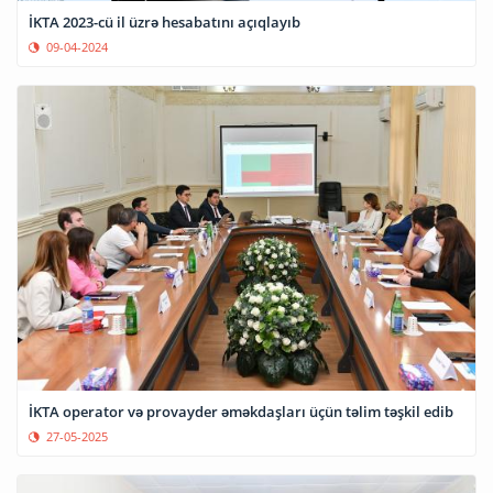
İKTA 2023-cü il üzrə hesabatını açıqlayıb
09-04-2024
İKTA operator və provayder əməkdaşları üçün təlim təşkil edib
27-05-2025