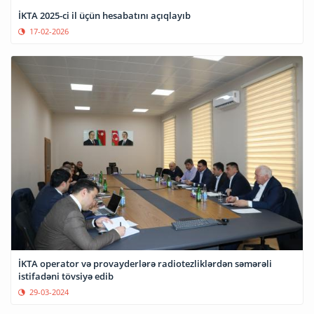
İKTA 2025-ci il üçün hesabatını açıqlayıb
17-02-2026
İKTA operator və provayderlərə radiotezliklərdən səmərəli
istifadəni tövsiyə edib
29-03-2024