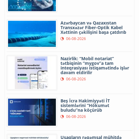
Azərbaycan və Qazaxıstan
Transxəzər Fiber-Optik Kabel
Xəttinin çəkilişini başa çatdırıb
06-08-2026
Nazirlik: “Mobil notariat”
tətbiqinin “mygov”a tam
inteqrasiyası istiqamətində işlər
davam etdirilir
06-08-2026
Beş İcra Hakimiyyəti İT
sistemlərini “Hökumət
buludu”na köçürüb
06-08-2026
Uşaqların rəqəmsal mühitdə