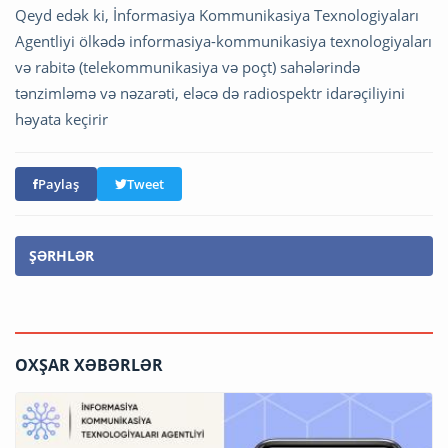
Qeyd edək ki, İnformasiya Kommunikasiya Texnologiyaları
Agentliyi ölkədə informasiya-kommunikasiya texnologiyaları
və rabitə (telekommunikasiya və poçt) sahələrində
tənzimləmə və nəzarəti, eləcə də radiospektr idarəçiliyini
həyata keçirir
Paylaş
Tweet
ŞƏRHLƏR
OXŞAR XƏBƏRLƏR