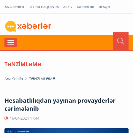
ANA SƏHİFƏ
LAYİHƏ HAQQINDA
ARXİV
XƏBƏRLƏR
ƏLAQƏ
TƏNZİMLƏMƏ
Ana Səhifə
TƏNZİMLƏMƏ
Hesabatlılıqdan yayınan provayderlər
cərimələnib
16-04-2024
17:44