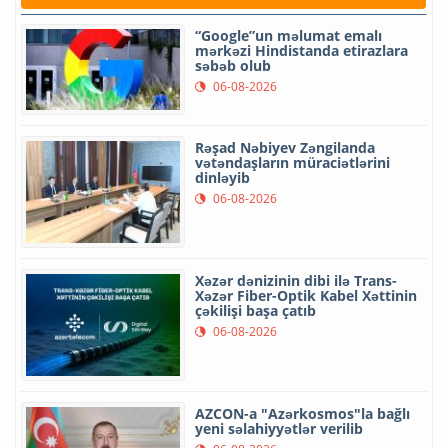
“Google”un məlumat emalı
mərkəzi Hindistanda etirazlara
səbəb olub
06-08-2026
Rəşad Nəbiyev Zəngilanda
vətəndaşların müraciətlərini
dinləyib
06-08-2026
Xəzər dənizinin dibi ilə Trans-
Xəzər Fiber-Optik Kabel Xəttinin
çəkilişi başa çatıb
06-08-2026
AZCON-a "Azərkosmos"la bağlı
yeni səlahiyyətlər verilib