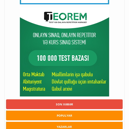
SON XƏBƏR
POPULYAR
YAZARLAR