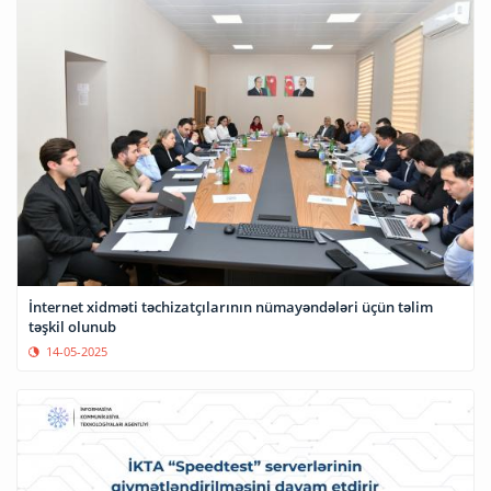
İnternet xidməti təchizatçılarının nümayəndələri üçün təlim
təşkil olunub
14-05-2025