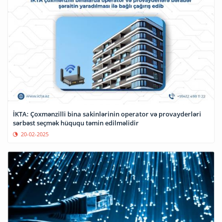
İKTA: Çoxmənzilli bina sakinlərinin operator və provayderləri
sərbəst seçmək hüququ təmin edilməlidir
20-02-2025