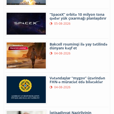
“SpaceX” orbitə 10 milyon tona
qədər yük çıxarmağı planlaşdırır
05-08-2026
Bakcell rouminqi ilə yay tətilində
dünyanı kəşf et
04-08-2026
Vətəndaşlar “mygov” üzərindən
FHN-ə müraciət edə biləcəklər
04-08-2026
İqtisadiyyat Nazirliyinin