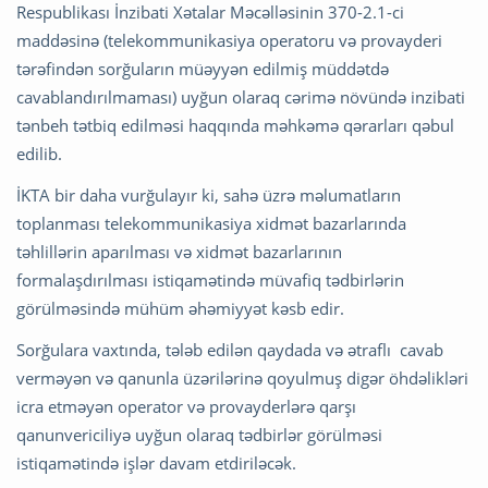
Respublikası İnzibati Xətalar Məcəlləsinin 370-2.1-ci
maddəsinə (telekommunikasiya operatoru və provayderi
tərəfindən sorğuların müəyyən edilmiş müddətdə
cavablandırılmaması) uyğun olaraq cərimə növündə inzibati
tənbeh tətbiq edilməsi haqqında məhkəmə qərarları qəbul
edilib.
İKTA bir daha vurğulayır ki, sahə üzrə məlumatların
toplanması telekommunikasiya xidmət bazarlarında
təhlillərin aparılması və xidmət bazarlarının
formalaşdırılması istiqamətində müvafiq tədbirlərin
görülməsində mühüm əhəmiyyət kəsb edir.
Sorğulara vaxtında, tələb edilən qaydada və ətraflı cavab
verməyən və qanunla üzərilərinə qoyulmuş digər öhdəlikləri
icra etməyən operator və provayderlərə qarşı
qanunvericiliyə uyğun olaraq tədbirlər görülməsi
istiqamətində işlər davam etdiriləcək.