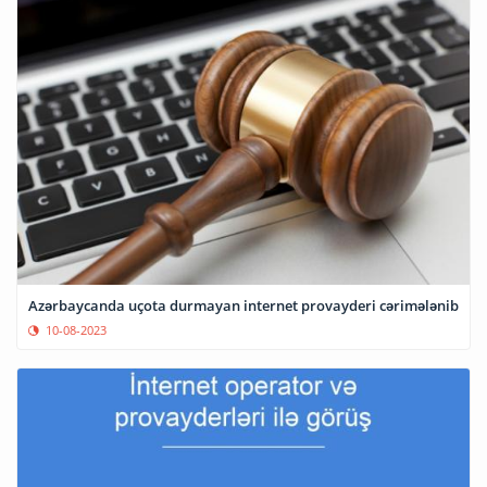
Azərbaycanda uçota durmayan internet provayderi cərimələnib
10-08-2023