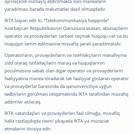
ayrıseçkilik nümayiş etdirilməklə süni maneələrin
yaradılması barədə məlumatlar daxil olmaqdadır.
İKTA bəyan edir ki, “Telekommunikasiya haqqında”
Azərbaycan Respublikasının Qanununa əsasən, abunəçilərin
operator və provayderləri sərbəst seçmək hüququ var və bu
hüququn təmin edilməsinə müvafiq şərait yaradılmalıdır.
Operatorların, provayderlərin və istehlakçıların mənafeyinə
zidd olaraq istifadəçilərin maraq və hüquqlarının
pozulmasına səbəb olan digər operator və provayderlərin
fəaliyyətinə maneə törədərək tək fəaliyyət göstərən operator
və provayderlər barəsində də qanunvericiliyə uyğun
tədbirlərin görülməsi istiqamətində İKTA tərəfindən müvafiq
addımlar atılacaq.
İKTA vətəndaşları və provayderləri fəal olmağa, müvafiq
halla rastlaşdıqda rəsmi şikayətlə İKTA-ya müraciət
etmələrini tövsiyə edir.