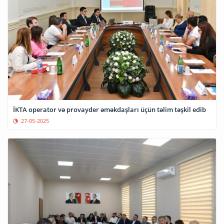
İKTA operator və provayder əməkdaşları üçün təlim təşkil edib
27-05-2025