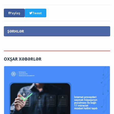
Paylaş
Tweet
ŞƏRHLƏR
OXŞAR XƏBƏRLƏR