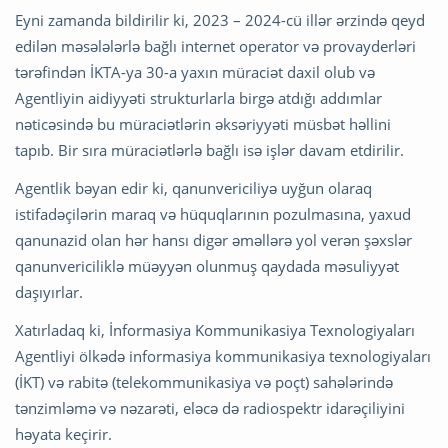
Eyni zamanda bildirilir ki, 2023 – 2024-cü illər ərzində qeyd
edilən məsələlərlə bağlı internet operator və provayderləri
tərəfindən İKTA-ya 30-a yaxın müraciət daxil olub və
Agentliyin aidiyyəti strukturlarla birgə atdığı addımlar
nəticəsində bu müraciətlərin əksəriyyəti müsbət həllini
tapıb. Bir sıra müraciətlərlə bağlı isə işlər davam etdirilir.
Agentlik bəyan edir ki, qanunvericiliyə uyğun olaraq
istifadəçilərin maraq və hüquqlarının pozulmasına, yaxud
qanunazid olan hər hansı digər əməllərə yol verən şəxslər
qanunvericiliklə müəyyən olunmuş qaydada məsuliyyət
daşıyırlar.
Xatırladaq ki, İnformasiya Kommunikasiya Texnologiyaları
Agentliyi ölkədə informasiya kommunikasiya texnologiyaları
(İKT) və rabitə (telekommunikasiya və poçt) sahələrində
tənzimləmə və nəzarəti, eləcə də radiospektr idarəçiliyini
həyata keçirir.