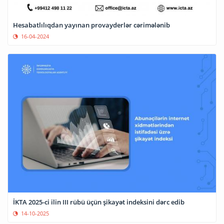
Hesabatlılıqdan yayınan provayderlər cərimələnib
16-04-2024
İKTA 2025-ci ilin III rübü üçün şikayət indeksini dərc edib
14-10-2025