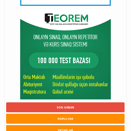
SON XƏBƏR
POPULYAR
YAZARLAR