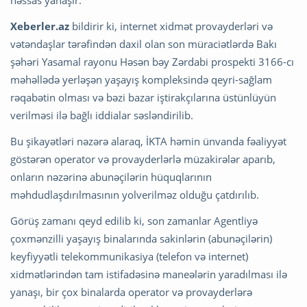
həssas yanaşır.
Xeberler.az
bildirir ki, internet xidmət provayderləri və
vətəndaşlar tərəfindən daxil olan son müraciətlərdə Bakı
şəhəri Yasamal rayonu Həsən bəy Zərdabi prospekti 3166-cı
məhəllədə yerləşən yaşayış kompleksində qeyri-sağlam
rəqabətin olması və bəzi bazar iştirakçılarına üstünlüyün
verilməsi ilə bağlı iddialar səsləndirilib.
Bu şikayətləri nəzərə alaraq, İKTA həmin ünvanda fəaliyyət
göstərən operator və provayderlərlə müzakirələr aparıb,
onların nəzərinə abunəçilərin hüquqlarının
məhdudlaşdırılmasının yolverilməz olduğu çatdırılıb.
Görüş zamanı qeyd edilib ki, son zamanlar Agentliyə
çoxmənzilli yaşayış binalarında sakinlərin (abunəçilərin)
keyfiyyətli telekommunikasiya (telefon və internet)
xidmətlərindən tam istifadəsinə maneələrin yaradılması ilə
yanaşı, bir çox binalarda operator və provayderlərə