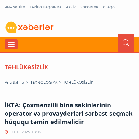
ANA SƏHİFƏ
LAYİHƏ HAQQINDA
ARXİV
XƏBƏRLƏR
ƏLAQƏ
TƏHLÜKƏSİZLİK
Ana Səhifə
TEXNOLOGİYA
TƏHLÜKƏSİZLİK
İKTA: Çoxmənzilli bina sakinlərinin
operator və provayderləri sərbəst seçmək
hüququ təmin edilməlidir
20-02-2025
18:06