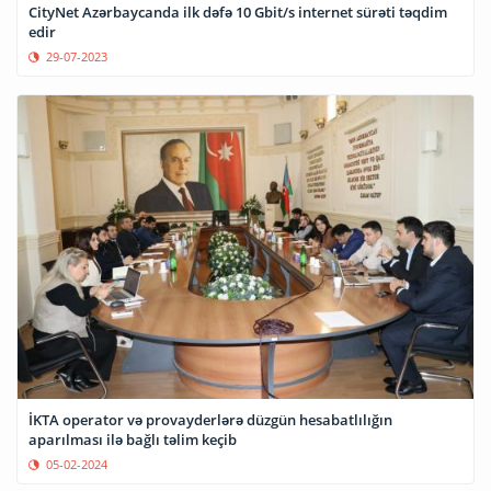
CityNet Azərbaycanda ilk dəfə 10 Gbit/s internet sürəti təqdim
edir
29-07-2023
İKTA operator və provayderlərə düzgün hesabatlılığın
aparılması ilə bağlı təlim keçib
05-02-2024