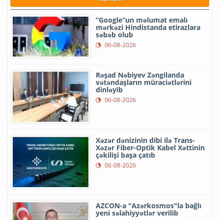
“Google”un məlumat emalı
mərkəzi Hindistanda etirazlara
səbəb olub
06-08-2026
Rəşad Nəbiyev Zəngilanda
vətəndaşların müraciətlərini
dinləyib
06-08-2026
Xəzər dənizinin dibi ilə Trans-
Xəzər Fiber-Optik Kabel Xəttinin
çəkilişi başa çatıb
06-08-2026
AZCON-a "Azərkosmos"la bağlı
yeni səlahiyyətlər verilib