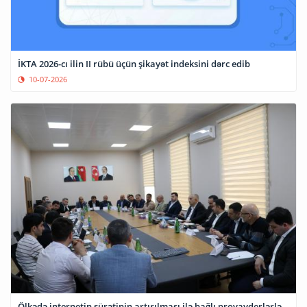
İKTA 2026-cı ilin II rübü üçün şikayət indeksini dərc edib
10-07-2026
Ölkədə internetin sürətinin artırılması ilə bağlı provayderlərlə