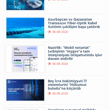
Azərbaycan və Qazaxıstan
Transxəzər Fiber-Optik Kabel
Xəttinin çəkilişini başa çatdırıb
06-08-2026
Nazirlik: “Mobil notariat”
tətbiqinin “mygov”a tam
inteqrasiyası istiqamətində işlər
davam etdirilir
06-08-2026
Beş İcra Hakimiyyəti İT
sistemlərini “Hökumət
buludu”na köçürüb
06-08-2026
Uşaqların rəqəmsal mühitdə