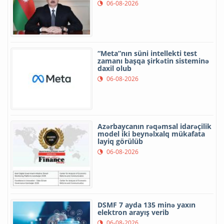
06-08-2026
“Meta”nın süni intellekti test
zamanı başqa şirkətin sisteminə
daxil olub
06-08-2026
Azərbaycanın rəqəmsal idarəçilik
model iki beynəlxalq mükafata
layiq görülüb
06-08-2026
DSMF 7 ayda 135 minə yaxın
elektron arayış verib
06-08-2026