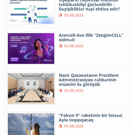
təhlükəsizliyi gücləndirilir -
Dəyişikliklər nəyi ehtiva edir?
05-08-2026
Azercell-dən illik “ZengimCELL”
xidməti
05-08-2026
Nazir Qazaxıstanın Prezident
Administrasiyası rəhbərinin
müavini ilə görüşüb
05-08-2026
"Falcon 9" raketinin bir hissəsi
Ayla toqquşacaq
05-08-2026