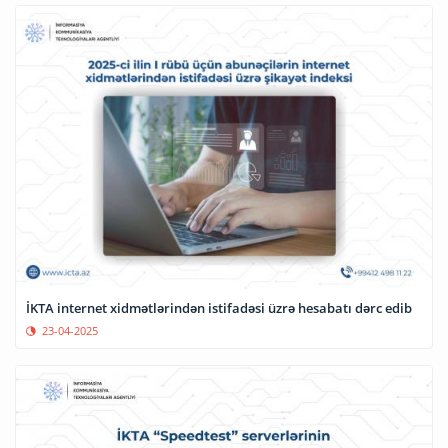
İKTA internet xidmətlərindən istifadəsi üzrə hesabatı dərc edib
23-04-2025