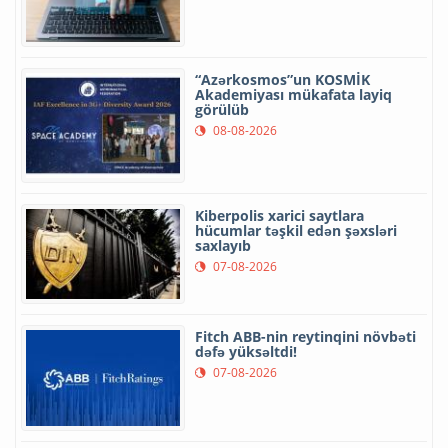
“Azərkosmos”un KOSMİK
Akademiyası mükafata layiq
görülüb
08-08-2026
Kiberpolis xarici saytlara
hücumlar təşkil edən şəxsləri
saxlayıb
07-08-2026
Fitch ABB-nin reytinqini növbəti
dəfə yüksəltdi!
07-08-2026