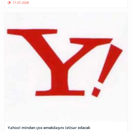
17-07-2008
Yahoo! mindən çox əməkdaşını ixtisar edəcək