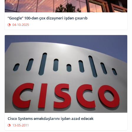
“Google” 100-dən çox dizayneri işdən çıxarıb
04-10-2025
Cisco Systems əməkdaşlarını işdən azad edəcək
13-05-2011