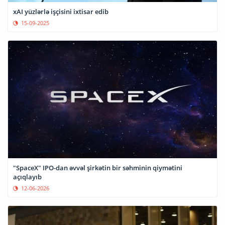
xAI yüzlərlə işçisini ixtisar edib
15-09-2025
"SpaceX" IPO-dan əvvəl şirkətin bir səhminin qiymətini
açıqlayıb
12-06-2026