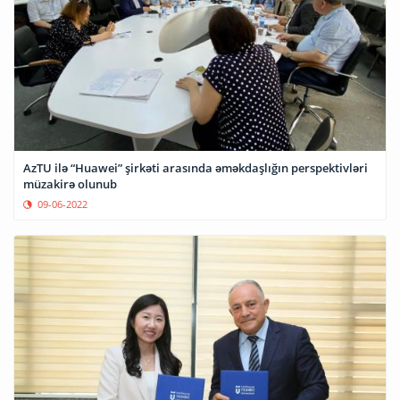
AzTU ilə “Huawei” şirkəti arasında əməkdaşlığın perspektivləri
müzakirə olunub
09-06-2022