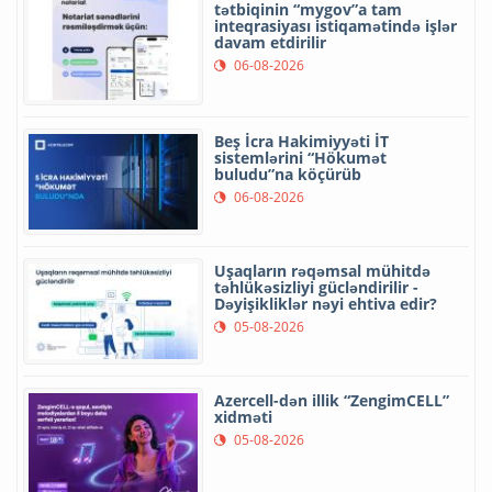
tətbiqinin “mygov”a tam
inteqrasiyası istiqamətində işlər
davam etdirilir
06-08-2026
Beş İcra Hakimiyyəti İT
sistemlərini “Hökumət
buludu”na köçürüb
06-08-2026
Uşaqların rəqəmsal mühitdə
təhlükəsizliyi gücləndirilir -
Dəyişikliklər nəyi ehtiva edir?
05-08-2026
Azercell-dən illik “ZengimCELL”
xidməti
05-08-2026