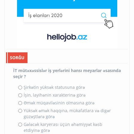
SORĞU
İT mütəxəssislər iş yerlərini hansı meyarlar əsasında
seçir ?
Şirkətin yüksək statusuna görə
İşin, layihənin xarakterinə görə
Əmək müqaviləsinin olmasına görə
Yüksək əmək haqqına, mükafatlara və digər
güzəştlərə görə
Gələcək karyerası üçün əhəmiyyət kəsb
etdiyinə görə