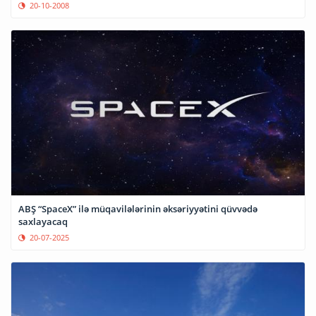
20-10-2008
ABŞ “SpaceX” ilə müqavilələrinin əksəriyyətini qüvvədə
saxlayacaq
20-07-2025