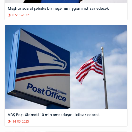
Məşhur sosial şəbəkə bir neçə min işçisini ixtisar edəcək
07-11-2022
ABŞ Poçt Xidməti 10 min əməkdaşını ixtisar edəcək
14-03-2025