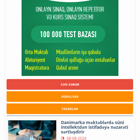
SON XƏBƏR
POPULYAR
YAZARLAR
Danimarka məktəblərdə süni
intellektdən istifadəyə nəzarəti
sərtləşdirir
08-08-2026