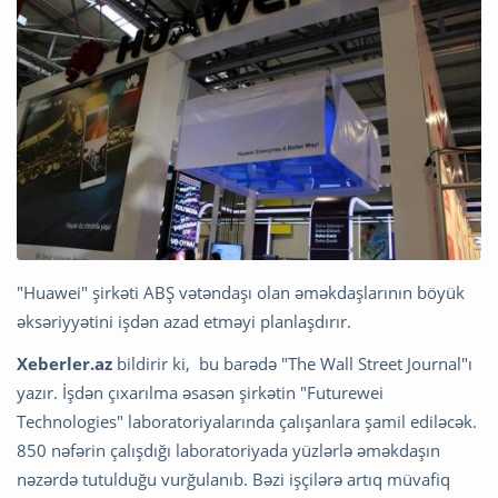
"Huawei" şirkəti ABŞ vətəndaşı olan əməkdaşlarının böyük
əksəriyyətini işdən azad etməyi planlaşdırır.
Xeberler.az
bildirir ki, bu barədə "The Wall Street Journal"ı
yazır. İşdən çıxarılma əsasən şirkətin "Futurewei
Technologies" laboratoriyalarında çalışanlara şamil ediləcək.
850 nəfərin çalışdığı laboratoriyada yüzlərlə əməkdaşın
nəzərdə tutulduğu vurğulanıb. Bəzi işçilərə artıq müvafiq