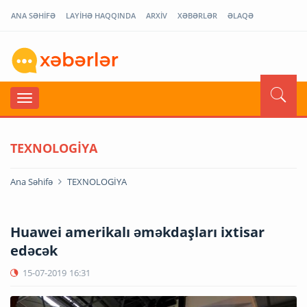
ANA SƏHİFƏ
LAYİHƏ HAQQINDA
ARXİV
XƏBƏRLƏR
ƏLAQƏ
TEXNOLOGİYA
Ana Səhifə
TEXNOLOGİYA
Huawei amerikalı əməkdaşları ixtisar
edəcək
15-07-2019
16:31