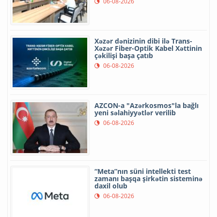
06-08-2026
Xəzər dənizinin dibi ilə Trans-
Xəzər Fiber-Optik Kabel Xəttinin
çəkilişi başa çatıb
06-08-2026
AZCON-a "Azərkosmos"la bağlı
yeni səlahiyyətlər verilib
06-08-2026
“Meta”nın süni intellekti test
zamanı başqa şirkətin sisteminə
daxil olub
06-08-2026