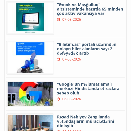
“Əmək və Məşğulluq”
altsistemində hazırda 65 mindən
çox aktiv vakansiya var
07-08-2026
“Biletim.az” portalı üzərindən
onlayn bilet alanların sayı 2
dəfəyədək artıb
07-08-2026
“Google”un məlumat emalı
mərkəzi Hindistanda etirazlara
səbəb olub
06-08-2026
Rəşad Nəbiyev Zəngilanda
vətəndaşların müraciətlərini
dinləyib