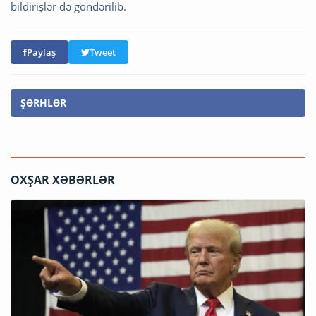
bildirişlər də göndərilib.
Paylaş
Tweet
ŞƏRHLƏR
OXŞAR XƏBƏRLƏR