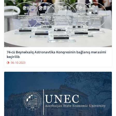
74-cü Beynəlxalq Astronavtika Konqresinin bağlanış mərasimi
keçirilib
06-10-2023