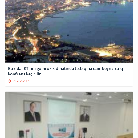
Bakıda İKT-nin gömrük xidmətində tətbiqinə dair beynəlxalq
konfrans keçirilir
21-12-2009