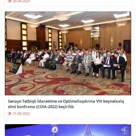
26-08-2020
Sənaye Tətbiqli İdarəetmə və Optimallaşdırma VIII beynəlxalq
elmi konfransı (COIA-2022) keçirilib
31-08-2022