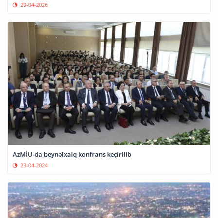
29-04-2026
AzMİU-da beynəlxalq konfrans keçirilib
23-04-2024