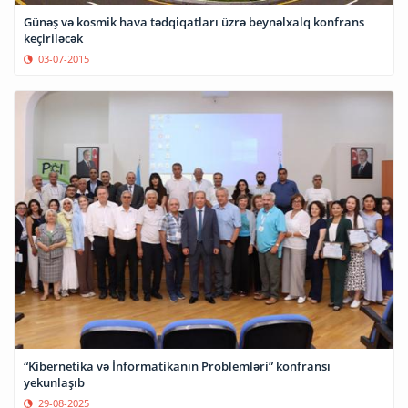
Günəş və kosmik hava tədqiqatları üzrə beynəlxalq konfrans
keçiriləcək
03-07-2015
“Kibernetika və İnformatikanın Problemləri” konfransı
yekunlaşıb
29-08-2025