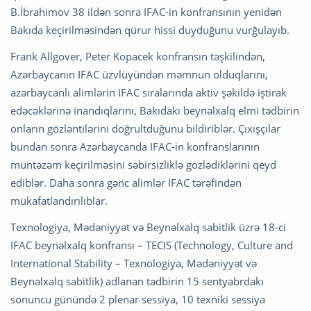
B.İbrahimov 38 ildən sonra IFAC-in konfransının yenidən
Bakıda keçirilməsindən qürur hissi duyduğunu vurğulayıb.
Frank Allgover, Peter Kopacek konfransın təşkilindən,
Azərbaycanın IFAC üzvlüyündən məmnun olduqlarını,
azərbaycanlı alimlərin IFAC sıralarında aktiv şəkildə iştirak
edəcəklərinə inandıqlarını, Bakıdakı beynəlxalq elmi tədbirin
onların gözləntilərini doğrultduğunu bildiriblər. Çıxışçılar
bundan sonra Azərbaycanda IFAC-in konfranslarının
müntəzəm keçirilməsini səbirsizliklə gözlədiklərini qeyd
ediblər. Daha sonra gənc alimlər IFAC tərəfindən
mükafatlandırılıblar.
Texnologiya, Mədəniyyət və Beynəlxalq sabitlik üzrə 18-ci
IFAC beynəlxalq konfransı – TECIS (Technology, Culture and
International Stability – Texnologiya, Mədəniyyət və
Beynəlxalq sabitlik) adlanan tədbirin 15 sentyabrdakı
sonuncu günündə 2 plenar sessiya, 10 texniki sessiya