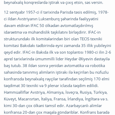
beynəlxalq konqreslərdə iştirak və çıxış etsin, səs versin.
12 sentyabr 1957-ci il tarixində Parisdə təsis edilmiş, 1978-
ci ildən Avstriyanın Luksenburq şəhərində fəaliyyətini
davam etdirən IFAC 50 ölkədən avtomatlaşdırılmış
idarəetmə və mühəndislik təşkilatını birləşdirir. IFAC-in
strukturundakı ilk komitələrindən biri olan TECIS texniki
komitəsi Bakıdakı tədbirində eyni zamanda 35 illik yubileyini
qeyd edir. IFAC-in Bakıda ilk və son toplantısı 1980-ci ilin 2-6
aprel tarixlərində ümummilli lider Heydər Əliyevin dəstəyilə
baş tutub. 38 ildən sonra yenidən avtomatika və robotika
sahəsində tanınmış alimlərin iştirakı ilə keçirilən bu nüfuzlu
konfransda beynəlxalq rəyçilər tərəfindən seçilmiş 170 elmi
təqdimat 30 texniki və 9 plenar iclasda təqdim edilidi.
Həmmüəlliflər Avstriya, Almaniya, İsveçrə, Rusiya, Türkiyə,
Küveyt, Macarısrtan, İtaliya, Fransa, İrlandiya, İngiltərə və s.
kimi 30-dan çox ölkəni təmsil edir. Azərbaycanlı alimlər
konfransa 20-dən çox məqalə göndəriblər. Konfrans barədə