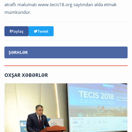
ətraflı məlumatı www.tecis18.org saytından əldə etmək
mümkündür.
Paylaş
Tweet
ŞƏRHLƏR
OXŞAR XƏBƏRLƏR