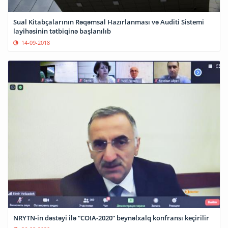
Sual Kitabçalarının Rəqəmsal Hazırlanması və Auditi Sistemi
layihəsinin tətbiqinə başlanılıb
14-09-2018
NRYTN-in dəstəyi ilə “COIA-2020” beynəlxalq konfransı keçirilir