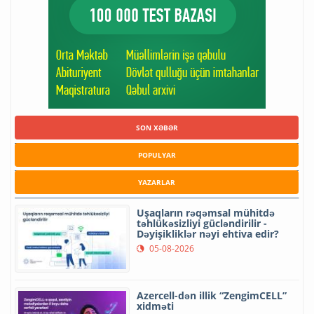
SON XƏBƏR
POPULYAR
YAZARLAR
Uşaqların rəqəmsal mühitdə
təhlükəsizliyi gücləndirilir -
Dəyişikliklər nəyi ehtiva edir?
05-08-2026
Azercell-dən illik “ZengimCELL”
xidməti