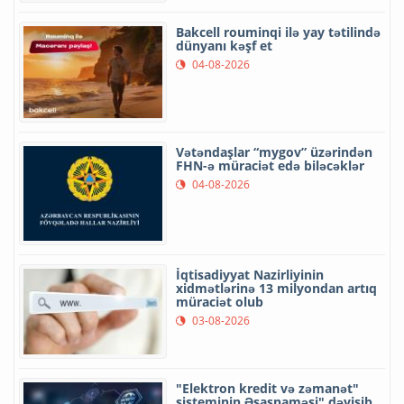
Bakcell rouminqi ilə yay tətilində
dünyanı kəşf et
04-08-2026
Vətəndaşlar “mygov” üzərindən
FHN-ə müraciət edə biləcəklər
04-08-2026
İqtisadiyyat Nazirliyinin
xidmətlərinə 13 milyondan artıq
müraciət olub
03-08-2026
"Elektron kredit və zəmanət"
sisteminin Əsasnaməsi" dəyişib