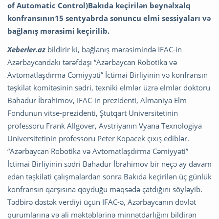
of Automatic Control)Bakıda keçirilən beynəlxalq
konfransının15 sentyabrda sonuncu elmi sessiyaları və
bağlanış mərasimi keçirilib.
Xeberler.az
bildirir ki, bağlanış mərasimində IFAC-in
Azərbaycandakı tərəfdaşı “Azərbaycan Robotika və
Avtomatlaşdırma Cəmiyyəti” İctimai Birliyinin və konfransın
təşkilat komitəsinin sədri, texniki elmlər üzrə elmlər doktoru
Bahadur İbrahimov, IFAC-in prezidenti, Almaniya Elm
Fondunun vitse-prezidenti, Ştutqart Universitetinin
professoru Frank Allgover, Avstriyanın Vyana Texnologiya
Universitetinin professoru Peter Kopacek çıxış ediblər.
“Azərbaycan Robotika və Avtomatlaşdırma Cəmiyyəti”
İctimai Birliyinin sədri Bahadur İbrahimov bir neçə ay davam
edən təşkilati çalışmalardan sonra Bakıda keçirilən üç günlük
konfransın qarşısına qoyduğu məqsədə çatdığını söyləyib.
Tədbirə dəstək verdiyi üçün IFAC-ə, Azərbaycanın dövlət
qurumlarına və ali məktəblərinə minnətdarlığını bildirən