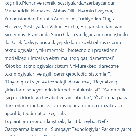
keçirilib.Plenar və texniki sessiyalardaAzərbaycandan
Manafəddin Namazov, Abbas Əlili, Nərmin Rzayeva,
Yunanıstandan Bountis Anastasios,Türkiyədən Çingiz
Hacıyev, Avstriyadan Valmir Hoxha, Bolqarıstandan İvan
Simeonov, Fransanda Sorin Olaru və digər alimlərin iştirakı
ilə “Ürək fəaliyyətində dəyişikliklərin spektral səs izləmə
texnologiyaları”, “İki mərhələli biotexnoloji proseslərin
modelləşdirilməsi və ekstrimal tədqiqat idarəetməsi”,
“Biotibbi texnologiyalar sistemi”, “Mürəkkəb idarəetmə
texnologiyaları və ağıllı qərar qəbuledici sistemlər”,
“Dayanıqlı dizayn və texnoloji idarəetmə”, “Beynəlxalq
şirkətlərin sənayesində internet təhlükəsizliyi”, “Avtomatik
işıq detektorlu və hesabat verən robotlar”, “Özünü bərpa və
dərk edən robotlar” və s. mövzular ətrafında müzakirələr
aparılıb, təqdimatlar keçirilib.
Toplantıların sonunda iştirakçılar Bibiheybət Neft-
Qazçıxarma İdarəsini, Sumqayıt Texnologiylar Parkını ziyarət