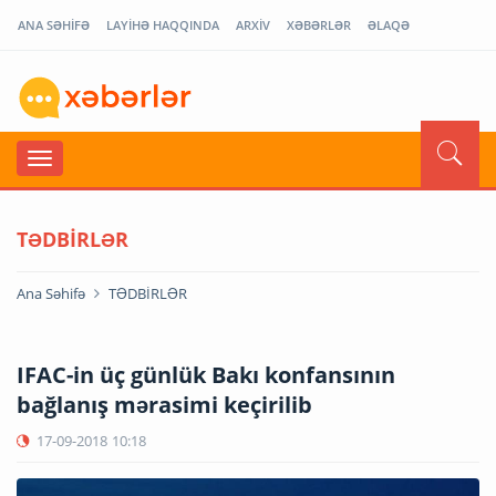
ANA SƏHİFƏ
LAYİHƏ HAQQINDA
ARXİV
XƏBƏRLƏR
ƏLAQƏ
TƏDBİRLƏR
Ana Səhifə
TƏDBİRLƏR
IFAC-in üç günlük Bakı konfansının
bağlanış mərasimi keçirilib
17-09-2018
10:18