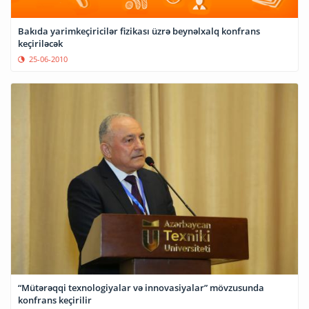
Bakıda yarimkeçiricilər fizikası üzrə beynəlxalq konfrans
keçiriləcək
25-06-2010
“Mütərəqqi texnologiyalar və innovasiyalar” mövzusunda
konfrans keçirilir