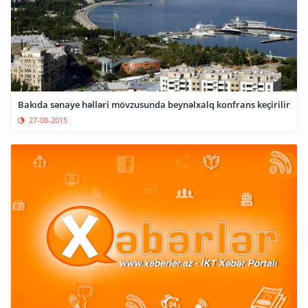
Bakıda sənaye həlləri mövzusunda beynəlxalq konfrans keçirilir
27-08-2015