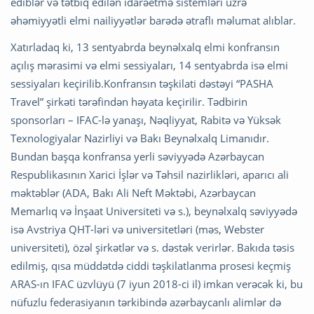
ediblər və tətbiq edilən idarəetmə sistemləri üzrə
əhəmiyyətli elmi nailiyyətlər barədə ətraflı məlumat alıblar.
Xatırladaq ki, 13 sentyabrda beynəlxalq elmi konfransın
açılış mərasimi və elmi sessiyaları, 14 sentyabrda isə elmi
sessiyaları keçirilib.Konfransın təşkilati dəstəyi “PASHA
Travel” şirkəti tərəfindən həyata keçirilir. Tədbirin
sponsorları – IFAC-lə yanaşı, Nəqliyyat, Rabitə və Yüksək
Texnologiyalar Nazirliyi və Bakı Beynəlxalq Limanıdır.
Bundan başqa konfransa yerli səviyyədə Azərbaycan
Respublikasının Xarici İşlər və Təhsil nazirlikləri, aparıcı ali
məktəblər (ADA, Bakı Ali Neft Məktəbi, Azərbaycan
Memarlıq və İnşaat Universiteti və s.), beynəlxalq səviyyədə
isə Avstriya QHT-ləri və universitetləri (məs, Webster
universiteti), özəl şirkətlər və s. dəstək verirlər. Bakıda təsis
edilmiş, qısa müddətdə ciddi təşkilatlanma prosesi keçmiş
ARAS-ın IFAC üzvlüyü (7 iyun 2018-ci il) imkan verəcək ki, bu
nüfuzlu federasiyanın tərkibində azərbaycanlı alimlər də