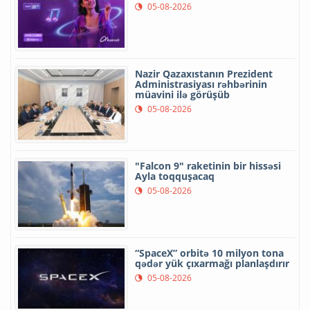
05-08-2026
Nazir Qazaxıstanın Prezident
Administrasiyası rəhbərinin
müavini ilə görüşüb
05-08-2026
"Falcon 9" raketinin bir hissəsi
Ayla toqquşacaq
05-08-2026
“SpaceX” orbitə 10 milyon tona
qədər yük çıxarmağı planlaşdırır
05-08-2026