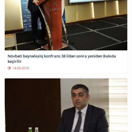
Növbəti beynəlxalq konfrans 38 ildən sonra yenidən Bakıda
keçirilir
14-09-2018