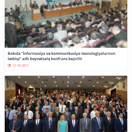
Bakıda “İnformasiya və kommunikasiya texnologiyalarının
tətbiqi” adlı beynəlxalq konfrans keçirilir
12-10-2011