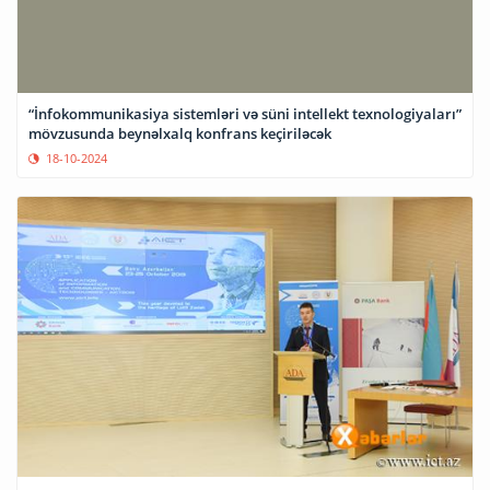
“İnfokommunikasiya sistemləri və süni intellekt texnologiyaları”
mövzusunda beynəlxalq konfrans keçiriləcək
18-10-2024