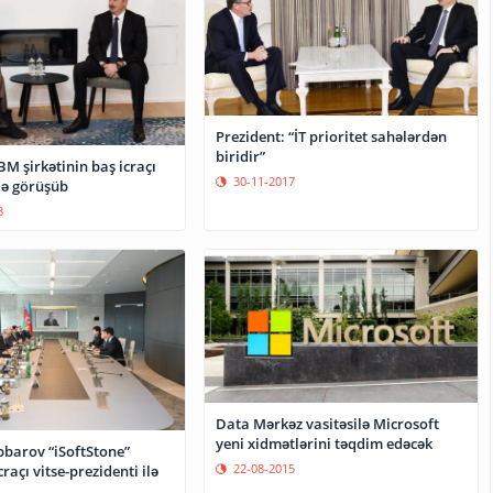
Prezident: “İT prioritet sahələrdən
biridir”
BM şirkətinin baş icraçı
30-11-2017
lə görüşüb
8
Data Mərkəz vasitəsilə Microsoft
yeni xidmətlərini təqdim edəcək
bbarov “iSoftStone”
22-08-2015
craçı vitse-prezidenti ilə