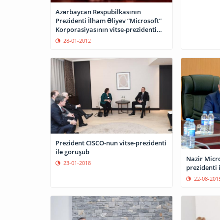
Azərbaycan Respubilkasının
Prezidenti İlham Əliyev “Microsoft”
Korporasiyasının vitse-prezidenti
Jan Kurtua ilə görüşüb
28-01-2012
Prezident CISCO-nun vitse-prezidenti
ilə görüşüb
Nazir Micro
23-01-2018
prezidenti 
22-08-201