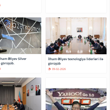
6
lham Əliyev Silver
İlham Əliyev texnologiya liderləri ilə
ə görüşüb.
görüşüb
8
09-02-2026