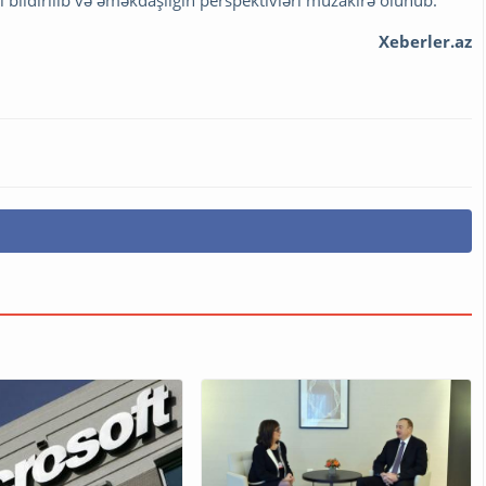
i bildirilib və əməkdaşlığın perspektivləri müzakirə olunub.
Xeberler.az