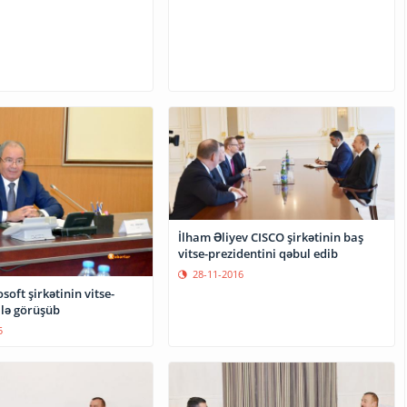
İlham Əliyev CISCO şirkətinin baş
vitse-prezidentini qəbul edib
28-11-2016
soft şirkətinin vitse-
ilə görüşüb
5