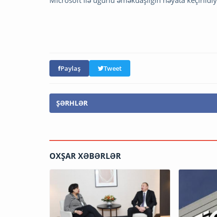
Microsoft ilə uğurlu əməkdaşlığın həyata keçirildiy
Paylaş
Tweet
ŞƏRHLƏR
OXŞAR XƏBƏRLƏR