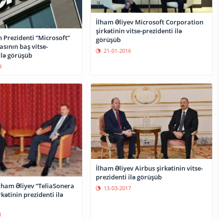
İlham Əliyev Microsoft Corporation
şirkətinin vitse-prezidenti ilə
 Prezidenti “Microsoft”
görüşüb
sının baş vitse-
21-01-2016
ilə görüşüb
9
İlham Əliyev Airbus şirkətinin vitse-
prezidenti ilə görüşüb
lham Əliyev “TeliaSonera
13-03-2017
rkətinin prezidenti ilə
1