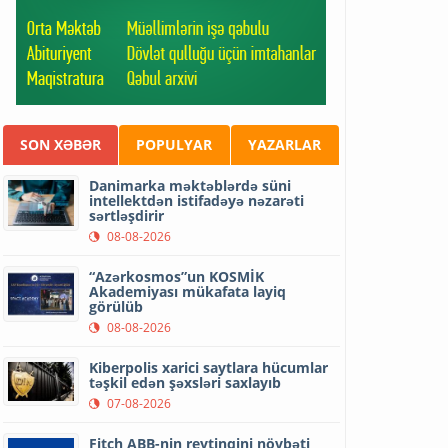
SON XƏBƏR
POPULYAR
YAZARLAR
Danimarka məktəblərdə süni
intellektdən istifadəyə nəzarəti
sərtləşdirir
08-08-2026
“Azərkosmos”un KOSMİK
Akademiyası mükafata layiq
görülüb
08-08-2026
Kiberpolis xarici saytlara hücumlar
təşkil edən şəxsləri saxlayıb
07-08-2026
Fitch ABB-nin reytinqini növbəti