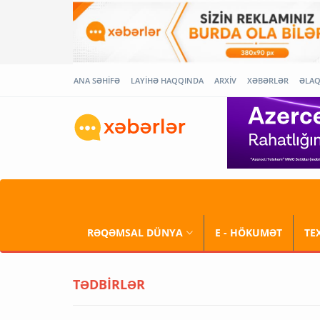
ANA SƏHİFƏ
LAYİHƏ HAQQINDA
ARXİV
XƏBƏRLƏR
ƏLA
RƏQƏMSAL DÜNYA
E - HÖKUMƏT
TE
TƏDBİRLƏR