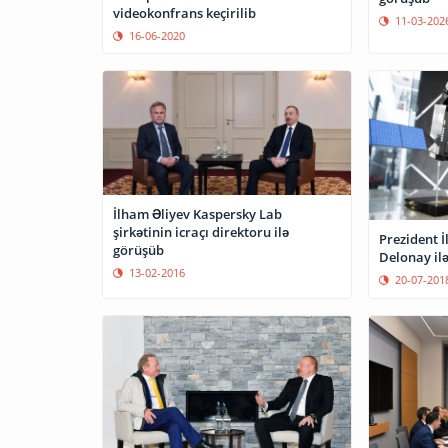
videokonfrans keçirilib
11-03-202
16-06-2020
İlham Əliyev Kaspersky Lab
şirkətinin icraçı direktoru ilə
Prezident İ
görüşüb
Delonay il
13-02-2016
20-07-201