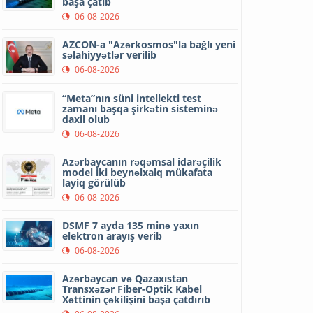
başa çatıb
06-08-2026
AZCON-a "Azərkosmos"la bağlı yeni
səlahiyyətlər verilib
06-08-2026
“Meta”nın süni intellekti test
zamanı başqa şirkətin sisteminə
daxil olub
06-08-2026
Azərbaycanın rəqəmsal idarəçilik
model iki beynəlxalq mükafata
layiq görülüb
06-08-2026
DSMF 7 ayda 135 minə yaxın
elektron arayış verib
06-08-2026
Azərbaycan və Qazaxıstan
Transxəzər Fiber-Optik Kabel
Xəttinin çəkilişini başa çatdırıb