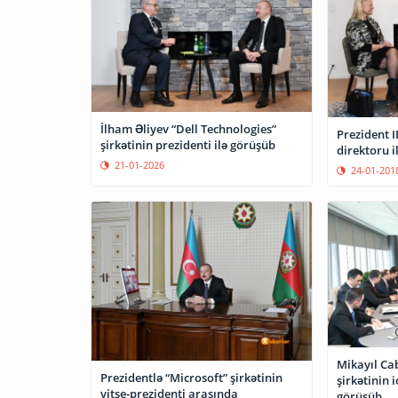
İlham Əliyev “Dell Technologies”
Prezident I
şirkətinin prezidenti ilə görüşüb
direktoru i
21-01-2026
24-01-201
Mikayıl Ca
Prezidentlə “Microsoft” şirkətinin
şirkətinin i
vitse-prezidenti arasında
görüşüb