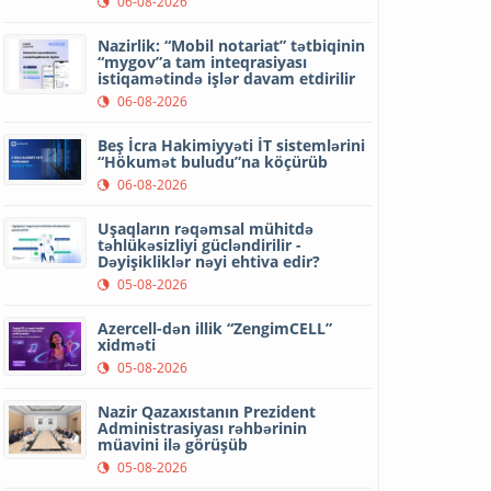
06-08-2026
Nazirlik: “Mobil notariat” tətbiqinin
“mygov”a tam inteqrasiyası
istiqamətində işlər davam etdirilir
06-08-2026
Beş İcra Hakimiyyəti İT sistemlərini
“Hökumət buludu”na köçürüb
06-08-2026
Uşaqların rəqəmsal mühitdə
təhlükəsizliyi gücləndirilir -
Dəyişikliklər nəyi ehtiva edir?
05-08-2026
Azercell-dən illik “ZengimCELL”
xidməti
05-08-2026
Nazir Qazaxıstanın Prezident
Administrasiyası rəhbərinin
müavini ilə görüşüb
05-08-2026