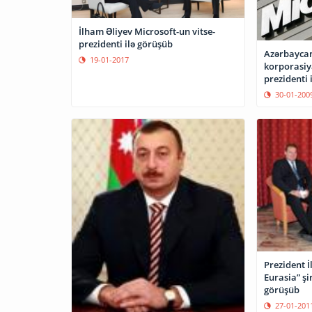
İlham Əliyev Microsoft-un vitse-
prezidenti ilə görüşüb
Azərbaycan
19-01-2017
korporasiya
prezidenti 
30-01-200
Prezident İ
Eurasia” şi
görüşüb
27-01-201