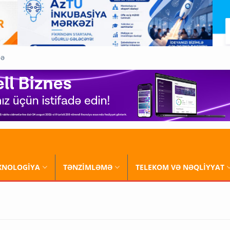
QƏ
XNOLOGİYA
TƏNZİMLƏMƏ
TELEKOM VƏ NƏQLİYYAT