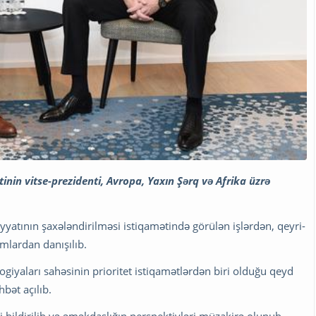
inin vitse-prezidenti, Avropa, Yaxın Şərq və Afrika üzrə
iyyatının şaxələndirilməsi istiqamətində görülən işlərdən, qeyri-
ımlardan danışılıb.
yaları sahəsinin prioritet istiqamətlərdən biri olduğu qeyd
bət açılıb.