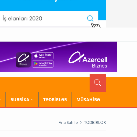
RUBRİKA
TƏDBİRLƏR
MÜSAHİBƏ
Ana Səhifə
TƏDBİRLƏR