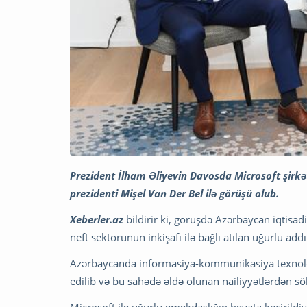
Prezident İlham Əliyevin Davosda Microsoft şirkət
prezidenti Mişel Van Der Bel ilə görüşü olub.
Xeberler.az
bildirir ki, görüşdə Azərbaycan iqtisad
neft sektorunun inkişafı ilə bağlı atılan uğurlu add
Azərbaycanda informasiya-kommunikasiya texnologi
edilib və bu sahədə əldə olunan nailiyyətlərdən söh