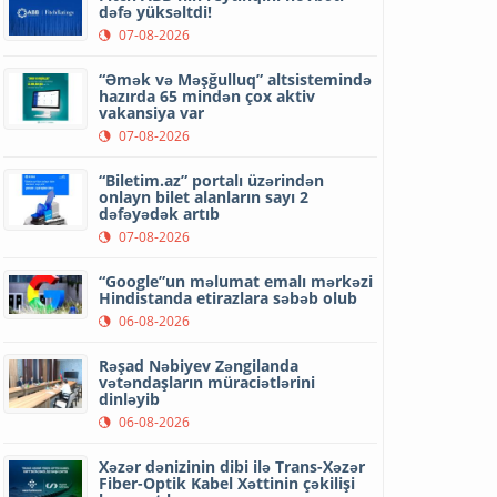
dəfə yüksəltdi!
07-08-2026
“Əmək və Məşğulluq” altsistemində
hazırda 65 mindən çox aktiv
vakansiya var
07-08-2026
“Biletim.az” portalı üzərindən
onlayn bilet alanların sayı 2
dəfəyədək artıb
07-08-2026
“Google”un məlumat emalı mərkəzi
Hindistanda etirazlara səbəb olub
06-08-2026
Rəşad Nəbiyev Zəngilanda
vətəndaşların müraciətlərini
dinləyib
06-08-2026
Xəzər dənizinin dibi ilə Trans-Xəzər
Fiber-Optik Kabel Xəttinin çəkilişi