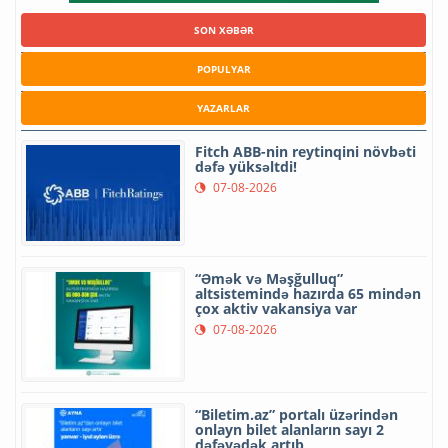
SON XƏBƏR
POPULYAR
YAZARLAR
Fitch ABB-nin reytinqini növbəti
dəfə yüksəltdi!
07-08-2026
“Əmək və Məşğulluq”
altsistemində hazırda 65 mindən
çox aktiv vakansiya var
07-08-2026
“Biletim.az” portalı üzərindən
onlayn bilet alanların sayı 2
dəfəyədək artıb