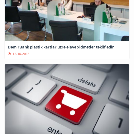
DəmirBank plastik kartlar üzrə əlavə xidmətlər təklif edir
12-10-2015