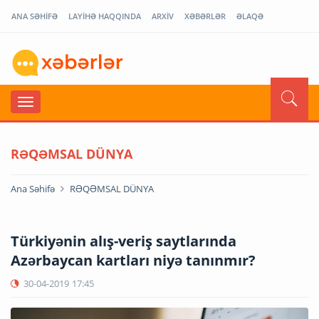
ANA SƏHİFƏ
LAYİHƏ HAQQINDA
ARXİV
XƏBƏRLƏR
ƏLAQƏ
RƏQƏMSAL DÜNYA
Ana Səhifə
RƏQƏMSAL DÜNYA
Türkiyənin alış-veriş saytlarında
Azərbaycan kartları niyə tanınmır?
30-04-2019
17:45