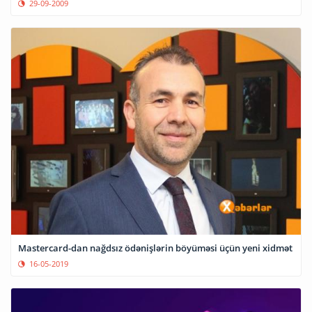
29-09-2009
Mastercard-dan nağdsız ödənişlərin böyüməsi üçün yeni xidmət
16-05-2019