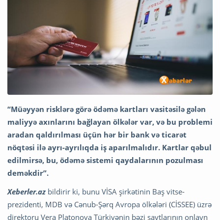
“Müəyyən risklərə görə ödəmə kartları vasitəsilə gələn
maliyyə axınlarını bağlayan ölkələr var, və bu problemi
aradan qaldırılması üçün hər bir bank və ticarət
nöqtəsi ilə ayrı-ayrılıqda iş aparılmalıdır. Kartlar qəbul
edilmirsə, bu, ödəmə sistemi qaydalarının pozulması
deməkdir”.
Xeberler.az
bildirir ki, bunu VİSA şirkətinin Baş vitse-
prezidenti, MDB və Cənub-Şərq Avropa ölkələri (CİSSEE) üzrə
direktoru Vera Platonova Türkiyənin bəzi saytlarının onlayn