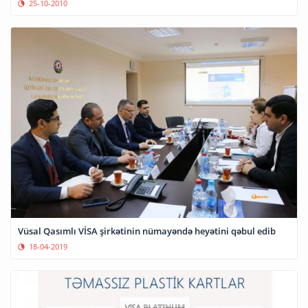
25-10-2010
Vüsal Qasımlı VİSA şirkətinin nümayəndə heyətini qəbul edib
18-04-2019