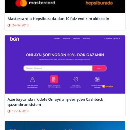
Mastercardla Hepsiburada-dan 10 faiz endirim əldə edin
24-09-2018
Azərbaycanda ilk dəfə Onlayn alış-verişdən Cashback
qazandıran sistem
12-11-2019