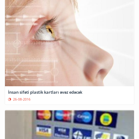
İnsan sifəti plastik kartları əvəz edəcək
26-08-2016