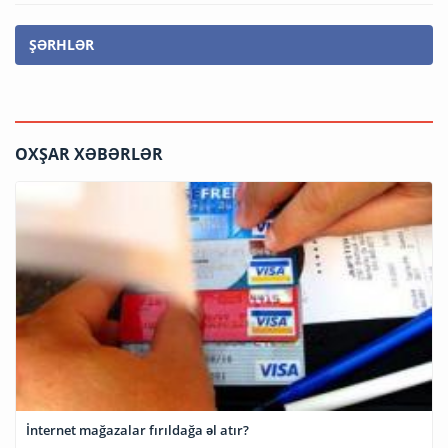
ŞƏRHLƏR
OXŞAR XƏBƏRLƏR
İnternet mağazalar fırıldağa əl atır?