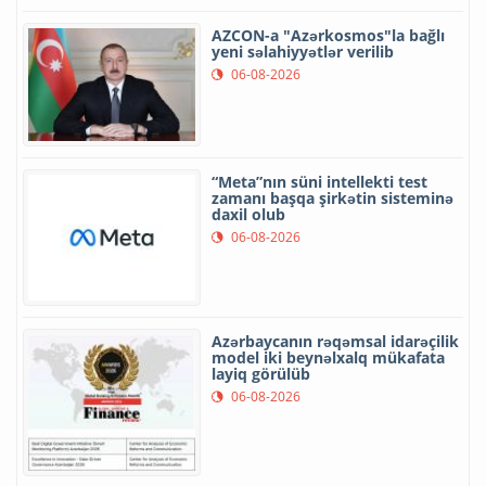
AZCON-a "Azərkosmos"la bağlı
yeni səlahiyyətlər verilib
06-08-2026
“Meta”nın süni intellekti test
zamanı başqa şirkətin sisteminə
daxil olub
06-08-2026
Azərbaycanın rəqəmsal idarəçilik
model iki beynəlxalq mükafata
layiq görülüb
06-08-2026