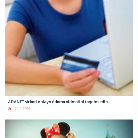
ADANET şirkəti onlayn ödəmə xidmətini təqdim edib
12-11-2009