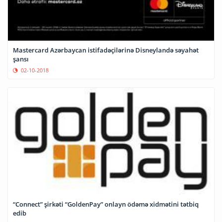
Mastercard Azərbaycan istifadəçilərinə Disneylandə səyahət
şansı
02-10-2018
“Connect” şirkəti “GoldenPay” onlayn ödəmə xidmətini tətbiq
edib