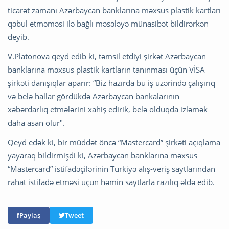
ticarət zamanı Azərbaycan banklarına məxsus plastik kartları
qəbul etməməsi ilə bağlı məsələyə münasibət bildirərkən
deyib.
V.Platonova qeyd edib ki, təmsil etdiyi şirkət Azərbaycan
banklarına məxsus plastik kartların tanınması üçün VİSA
şirkəti danışıqlar aparır: “Biz hazırda bu iş üzərində çalışırıq
və belə hallar gördükdə Azərbaycan bankalarının
xəbərdarlıq etmələrini xahiş edirik, belə olduqda izləmək
daha asan olur".
Qeyd edək ki, bir müddət öncə “Mastercard” şirkəti açıqlama
yayaraq bildirmişdi ki, Azərbaycan banklarına məxsus
“Mastercard” istifadəçilərinin Türkiyə alış-veriş saytlarından
rahat istifadə etməsi üçün həmin saytlarla razılıq əldə edib.
Paylaş
Tweet