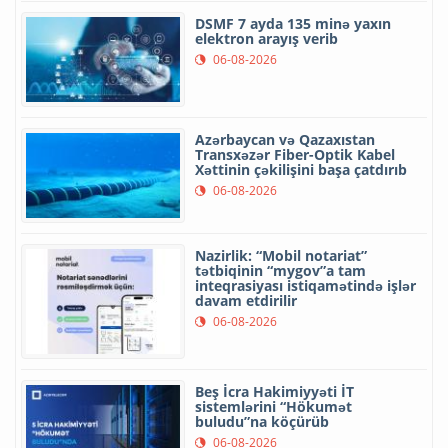
DSMF 7 ayda 135 minə yaxın
elektron arayış verib
06-08-2026
Azərbaycan və Qazaxıstan
Transxəzər Fiber-Optik Kabel
Xəttinin çəkilişini başa çatdırıb
06-08-2026
Nazirlik: “Mobil notariat”
tətbiqinin “mygov”a tam
inteqrasiyası istiqamətində işlər
davam etdirilir
06-08-2026
Beş İcra Hakimiyyəti İT
sistemlərini “Hökumət
buludu”na köçürüb
06-08-2026