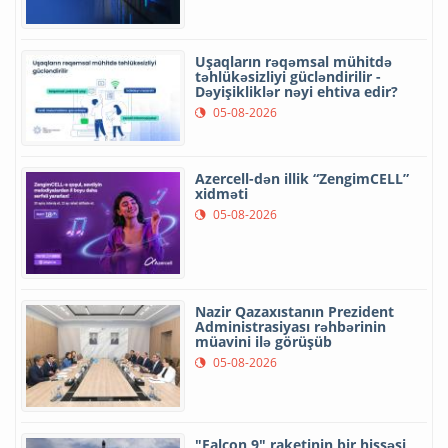
Uşaqların rəqəmsal mühitdə
təhlükəsizliyi gücləndirilir -
Dəyişikliklər nəyi ehtiva edir?
05-08-2026
Azercell-dən illik “ZengimCELL”
xidməti
05-08-2026
Nazir Qazaxıstanın Prezident
Administrasiyası rəhbərinin
müavini ilə görüşüb
05-08-2026
"Falcon 9" raketinin bir hissəsi