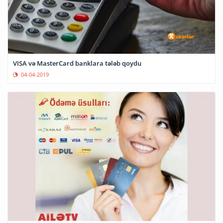
VISA və MasterCard banklara tələb qoydu
04-04-2019