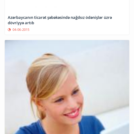
Azərbaycanın ticarət şəbəkəsində nağdsız ödənişlər üzrə
dövriyyə artıb
04-06-2015