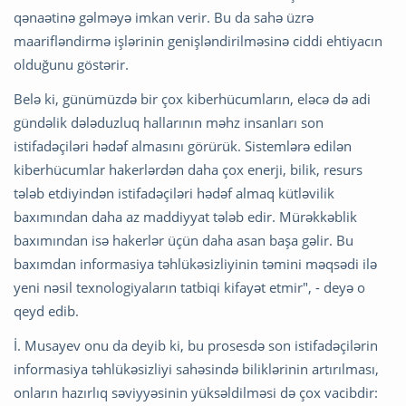
qənaətinə gəlməyə imkan verir. Bu da sahə üzrə
maarifləndirmə işlərinin genişləndirilməsinə ciddi ehtiyacın
olduğunu göstərir.
Belə ki, günümüzdə bir çox kiberhücumların, eləcə də adi
gündəlik dələduzluq hallarının məhz insanları son
istifadəçiləri hədəf almasını görürük. Sistemlərə edilən
kiberhücumlar hakerlərdən daha çox enerji, bilik, resurs
tələb etdiyindən istifadəçiləri hədəf almaq kütləvilik
baxımından daha az maddiyyat tələb edir. Mürəkkəblik
baxımından isə hakerlər üçün daha asan başa gəlir. Bu
baxımdan informasiya təhlükəsizliyinin təmini məqsədi ilə
yeni nəsil texnologiyaların tatbiqi kifayət etmir", - deyə o
qeyd edib.
İ. Musayev onu da deyib ki, bu prosesdə son istifadəçilərin
informasiya təhlükəsizliyi sahəsində biliklərinin artırılması,
onların hazırlıq səviyyəsinin yüksəldilməsi də çox vacibdir: