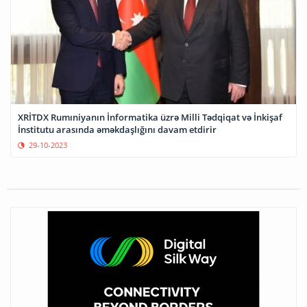
XRİTDX Rumıniyanın İnformatika üzrə Milli Tədqiqat və İnkişaf
İnstitutu arasında əməkdaşlığını davam etdirir
29-10-2023