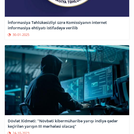
İnformasiya Təhlükəsizliyi üzrə Komissiyanın internet
informasiya ehtiyatı istifadəyə verilib
30-01-2025
Dövlət Xidməti: "Növbəti kibermüharibə yarışı indiyə qədər
keçirilən yarışın III mərhələsi olacaq"
24-10-2023