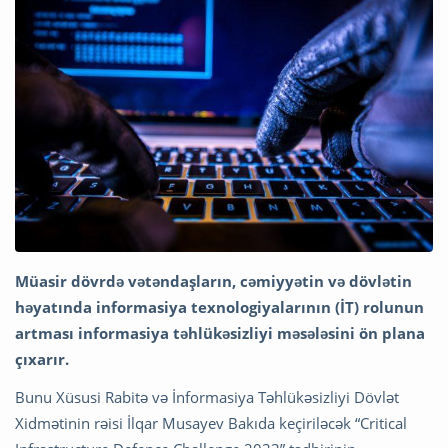
Müasir dövrdə vətəndaşların, cəmiyyətin və dövlətin
həyatında informasiya texnologiyalarının (İT) rolunun
artması informasiya təhlükəsizliyi məsələsini ön plana
çıxarır.
Bunu Xüsusi Rabitə və İnformasiya Təhlükəsizliyi Dövlət
Xidmətinin rəisi İlqar Musayev Bakıda keçiriləcək “Critical