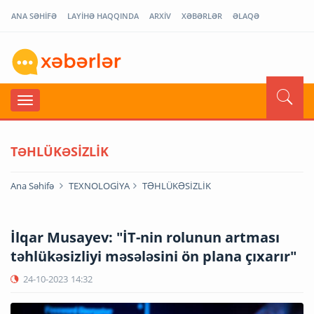
ANA SƏHİFƏ
LAYİHƏ HAQQINDA
ARXİV
XƏBƏRLƏR
ƏLAQƏ
TƏHLÜKƏSİZLİK
Ana Səhifə
TEXNOLOGİYA
TƏHLÜKƏSİZLİK
İlqar Musayev: "İT-nin rolunun artması
təhlükəsizliyi məsələsini ön plana çıxarır"
24-10-2023
14:32