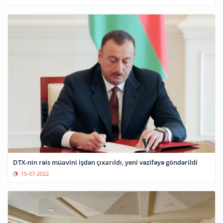
DTX-nin rəis müavini işdən çıxarıldı, yeni vəzifəyə göndərildi
15-07-2022