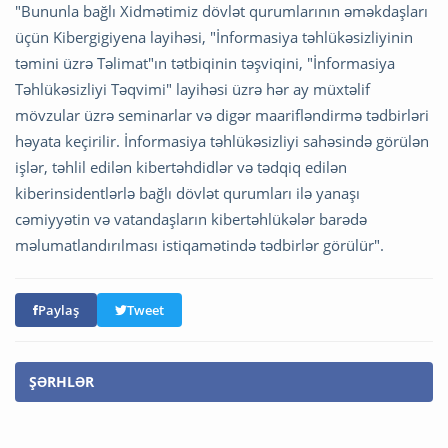
"Bununla bağlı Xidmətimiz dövlət qurumlarının əməkdaşları
üçün Kibergigiyena layihəsi, "İnformasiya təhlükəsizliyinin
təmini üzrə Təlimat"ın tətbiqinin təşviqini, "İnformasiya
Təhlükəsizliyi Təqvimi" layihəsi üzrə hər ay müxtəlif
mövzular üzrə seminarlar və digər maarifləndirmə tədbirləri
həyata keçirilir. İnformasiya təhlükəsizliyi sahəsində görülən
işlər, təhlil edilən kibertəhdidlər və tədqiq edilən
kiberinsidentlərlə bağlı dövlət qurumları ilə yanaşı
cəmiyyətin və vatandaşların kibertəhlükələr barədə
məlumatlandırılması istiqamətində tədbirlər görülür".
Paylaş
Tweet
ŞƏRHLƏR