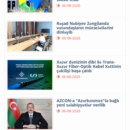
06-08-2026
Rəşad Nəbiyev Zəngilanda
vətəndaşların müraciətlərini
dinləyib
06-08-2026
Xəzər dənizinin dibi ilə Trans-
Xəzər Fiber-Optik Kabel Xəttinin
çəkilişi başa çatıb
06-08-2026
AZCON-a "Azərkosmos"la bağlı
yeni səlahiyyətlər verilib
06-08-2026