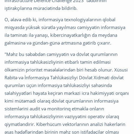
Infrastructure Defence Challenge 2023” tədbirinin
iştirakçılarına müraciətində bildirib.
O, əlavə edib ki, informasiya texnologiyalarının qlobal
miqyasda yüksək sürətlə yayılması cəmiyyətin informasiya
ilə təminatı ilə yanaşı, kibercinayətkarlığın da meydana
gəlməsinə və gündən-günə artmasına gətirib çıxarır.
"Məhz bu səbəbdən cəmiyyətin və dövlət qurumlarının
informasiya təhlükəsizliyinin etibarlı təmin edilməsi
ölkəmizin prioritet məsələlərindən biri hesab olunur. Xüsusi
Rabitə və İnformasiya Təhlükəsizliyi Dövlət Xidməti dövlət
qurumları üçün informasiya təhlükəsizliyi sahəsində
səlahiyyətləri həyata keçirən mərkəzi icra hakimiyyəti orqanı
kimi mütəmadi olaraq dövlət qurumlarının informasiya
sistemlərini audit və monitorinq etməklə onların
informasiya təhlükəsizliyinin vəziyyətini operativ olaraq
qiymətləndirir. Kiberhücum vektorlarının analizi hakerlərin
əsas hədəflərindən birinin məhz son istifadəçilər olması