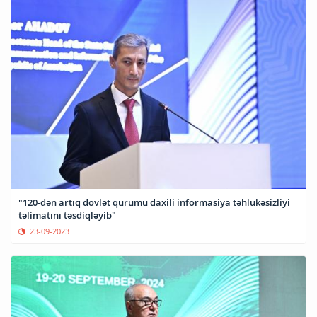
"120-dən artıq dövlət qurumu daxili informasiya təhlükəsizliyi
təlimatını təsdiqləyib"
23-09-2023