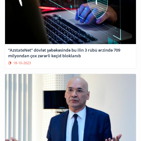
“AzstateNet” dövlət şəbəkəsində bu ilin 3 rübü ərzində 709
milyondan çox zərərli keçid bloklanıb
18-10-2023