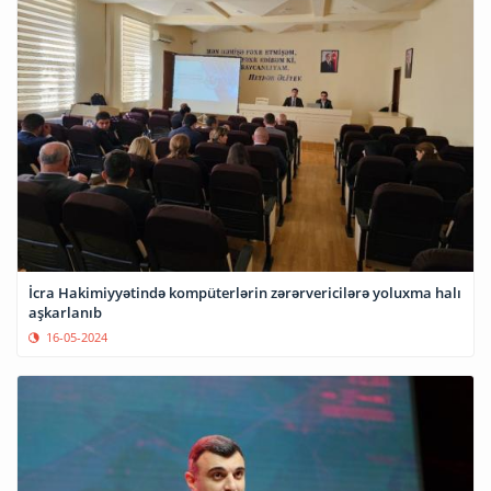
İcra Hakimiyyətində kompüterlərin zərərvericilərə yoluxma halı
aşkarlanıb
16-05-2024