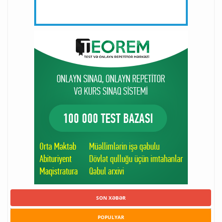
SON XƏBƏR
POPULYAR