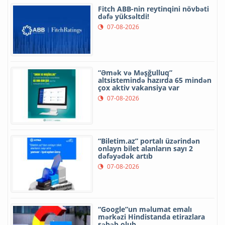
Fitch ABB-nin reytinqini növbəti
dəfə yüksəltdi!
07-08-2026
“Əmək və Məşğulluq”
altsistemində hazırda 65 mindən
çox aktiv vakansiya var
07-08-2026
“Biletim.az” portalı üzərindən
onlayn bilet alanların sayı 2
dəfəyədək artıb
07-08-2026
“Google”un məlumat emalı
mərkəzi Hindistanda etirazlara
səbəb olub