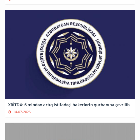
XRİTDX: 6 mindən artıq istifadəçi hakerlərin qurbanına çevrilib
14-07-2025