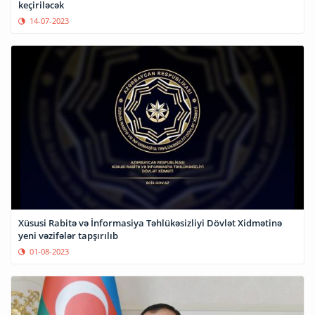
keçiriləcək
14-07-2023
Xüsusi Rabitə və İnformasiya Təhlükəsizliyi Dövlət Xidmətinə
yeni vəzifələr tapşırılıb
01-08-2023