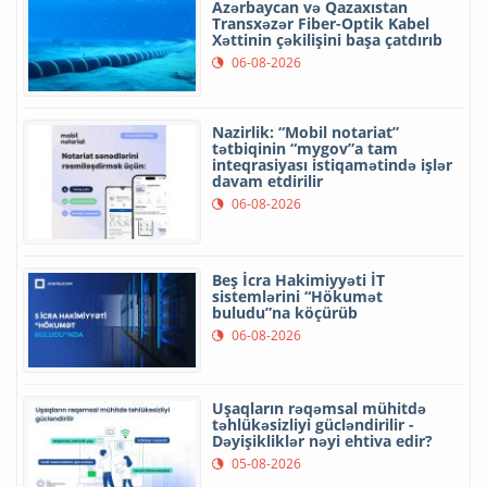
Azərbaycan və Qazaxıstan
Transxəzər Fiber-Optik Kabel
Xəttinin çəkilişini başa çatdırıb
06-08-2026
Nazirlik: “Mobil notariat”
tətbiqinin “mygov”a tam
inteqrasiyası istiqamətində işlər
davam etdirilir
06-08-2026
Beş İcra Hakimiyyəti İT
sistemlərini “Hökumət
buludu”na köçürüb
06-08-2026
Uşaqların rəqəmsal mühitdə
təhlükəsizliyi gücləndirilir -
Dəyişikliklər nəyi ehtiva edir?
05-08-2026