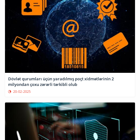
Dövlət qurumları üçün yaradılmış poçt xidmətlərinin 2
milyondan çoxu zərərli tərkibli olub
20-02-2025