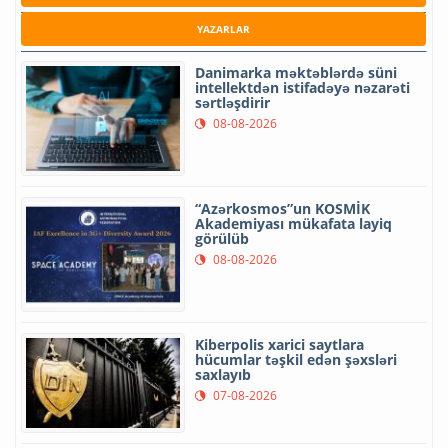
YAZARLAR
Danimarka məktəblərdə süni
intellektdən istifadəyə nəzarəti
sərtləşdirir
08-08-2026
“Azərkosmos”un KOSMİK
Akademiyası mükafata layiq
görülüb
08-08-2026
Kiberpolis xarici saytlara
hücumlar təşkil edən şəxsləri
saxlayıb
07-08-2026