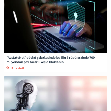
“AzstateNet” dövlət şəbəkəsində bu ilin 3 rübü ərzində 709
milyondan çox zərərli keçid bloklanıb
18-10-2023