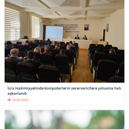
İcra Hakimiyyətində kompüterlərin zərərvericilərə yoluxma halı
aşkarlanıb
16-05-2024