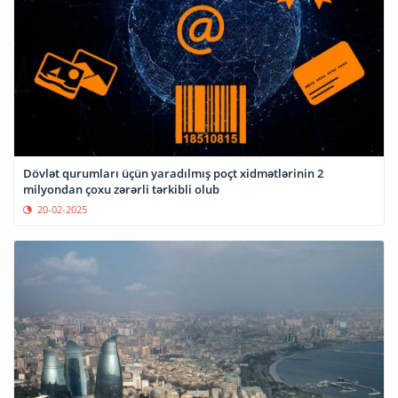
Dövlət qurumları üçün yaradılmış poçt xidmətlərinin 2
milyondan çoxu zərərli tərkibli olub
20-02-2025