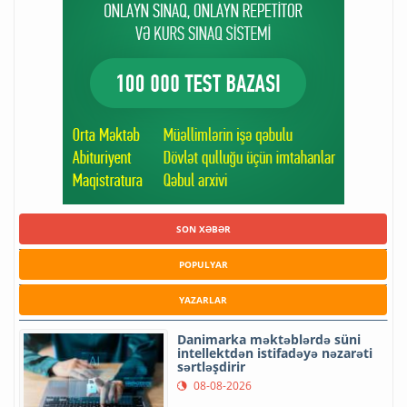
SON XƏBƏR
POPULYAR
YAZARLAR
Danimarka məktəblərdə süni
intellektdən istifadəyə nəzarəti
sərtləşdirir
08-08-2026