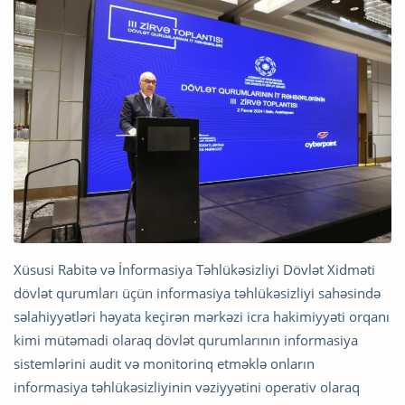
Xüsusi Rabitə və İnformasiya Təhlükəsizliyi Dövlət Xidməti
dövlət qurumları üçün informasiya təhlükəsizliyi sahəsində
səlahiyyətləri həyata keçirən mərkəzi icra hakimiyyəti orqanı
kimi mütəmadi olaraq dövlət qurumlarının informasiya
sistemlərini audit və monitorinq etməklə onların
informasiya təhlükəsizliyinin vəziyyətini operativ olaraq