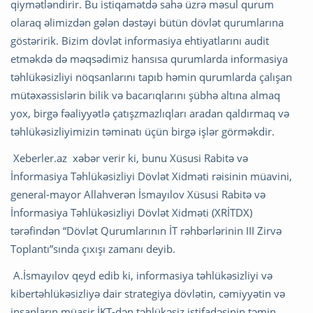
qiymətləndirir. Bu istiqamətdə sahə üzrə məsul qurum
olaraq əlimizdən gələn dəstəyi bütün dövlət qurumlarına
göstəririk. Bizim dövlət informasiya ehtiyatlarını audit
etməkdə də məqsədimiz hansısa qurumlarda informasiya
təhlükəsizliyi nöqsanlarını tapıb həmin qurumlarda çalışan
mütəxəssislərin bilik və bacarıqlarını şübhə altına almaq
yox, birgə fəaliyyətlə çatışzmazlıqları aradan qaldırmaq və
təhlükəsizliyimizin təminatı üçün birgə işlər görməkdir.
Xeberler.az
xəbər verir ki, bunu Xüsusi Rabitə və
İnformasiya Təhlükəsizliyi Dövlət Xidməti rəisinin müavini,
general-mayor Allahverən İsmayılov Xüsusi Rabitə və
İnformasiya Təhlükəsizliyi Dövlət Xidməti (XRİTDX)
tərəfindən “Dövlət Qurumlarının İT rəhbərlərinin III Zirvə
Toplantı”sında çıxışı zamanı deyib.
A.İsmayılov qeyd edib ki, informasiya təhlükəsizliyi və
kibertəhlükəsizliyə dair strategiya dövlətin, cəmiyyətin və
insanların müasir İKT-dən təhlükəsiz istifadəsinin təmin