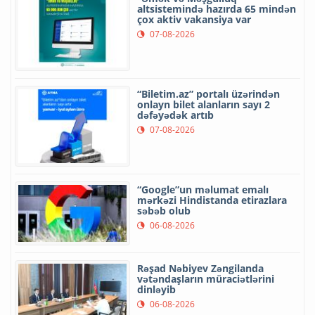
altsistemində hazırda 65 mindən
çox aktiv vakansiya var
07-08-2026
“Biletim.az” portalı üzərindən
onlayn bilet alanların sayı 2
dəfəyədək artıb
07-08-2026
“Google”un məlumat emalı
mərkəzi Hindistanda etirazlara
səbəb olub
06-08-2026
Rəşad Nəbiyev Zəngilanda
vətəndaşların müraciətlərini
dinləyib
06-08-2026