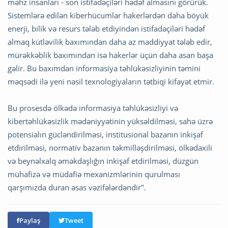
məhz insanları - son istifadəçiləri hədəf almasını görürük.
Sistemlərə edilən kiberhücumlar hakerlərdən daha böyük
enerji, bilik və resurs tələb etdiyindən istifadəçiləri hədəf
almaq kütləvilik baxımından daha az maddiyyat tələb edir,
mürəkkəblik baxımından isə hakerlər üçün daha asan başa
gəlir. Bu baxımdan informasiya təhlükəsizliyinin təmini
məqsədi ilə yeni nəsil texnologiyaların tətbiqi kifayət etmir.
Bu prosesdə ölkədə informasiya təhlükəsizliyi və
kibertəhlükəsizlik mədəniyyətinin yüksəldilməsi, sahə üzrə
potensialın gücləndirilməsi, institusional bazanın inkişaf
etdirilməsi, normativ bazanın təkmilləşdirilməsi, ölkədaxili
və beynəlxalq əməkdaşlığın inkişaf etdirilməsi, düzgün
mühafizə və müdafiə mexanizmlərinin qurulması
qarşımızda duran əsas vəzifələrdəndir".
Paylaş
Tweet