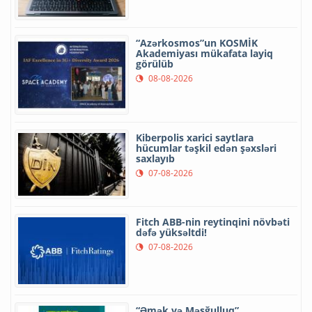
“Azərkosmos”un KOSMİK
Akademiyası mükafata layiq
görülüb
08-08-2026
Kiberpolis xarici saytlara
hücumlar təşkil edən şəxsləri
saxlayıb
07-08-2026
Fitch ABB-nin reytinqini növbəti
dəfə yüksəltdi!
07-08-2026
“Əmək və Məşğulluq”