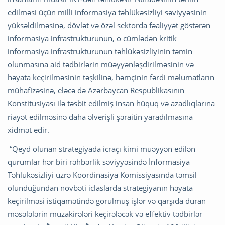
edilməsi üçün milli informasiya təhlükəsizliyi səviyyəsinin
yüksəldilməsinə, dövlət və özəl sektorda fəaliyyət göstərən
informasiya infrastrukturunun, o cümlədən kritik
informasiya infrastrukturunun təhlükəsizliyinin təmin
olunmasına aid tədbirlərin müəyyənləşdirilməsinin və
həyata keçirilməsinin təşkilinə, həmçinin fərdi məlumatların
mühafizəsinə, eləcə də Azərbaycan Respublikasının
Konstitusiyası ilə təsbit edilmiş insan hüquq və azadlıqlarına
riayət edilməsinə daha əlverişli şəraitin yaradılmasına
xidmət edir.
“Qeyd olunan strategiyada icraçı kimi müəyyən edilən
qurumlar hər biri rəhbərlik səviyyəsində İnformasiya
Təhlükəsizliyi üzrə Koordinasiya Komissiyasında təmsil
olunduğundan növbəti iclaslarda strategiyanın həyata
keçirilməsi istiqamətində görülmüş işlər və qarşıda duran
məsələlərin müzakirələri keçirələcək və effektiv tədbirlər