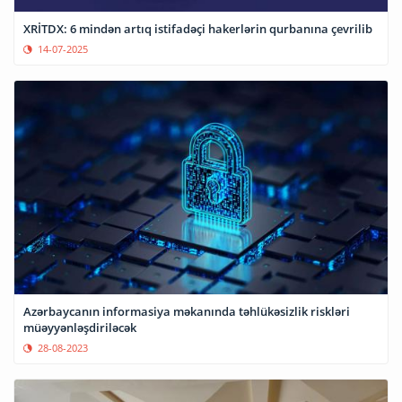
XRİTDX: 6 mindən artıq istifadəçi hakerlərin qurbanına çevrilib
14-07-2025
Azərbaycanın informasiya məkanında təhlükəsizlik riskləri
müəyyənləşdiriləcək
28-08-2023