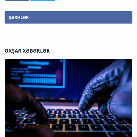
ŞƏRHLƏR
OXŞAR XƏBƏRLƏR