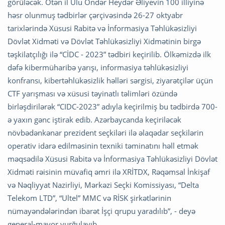
görüləcək. Ötən il Ulu Öndər Heydər Əliyevin 100 illiyinə
həsr olunmuş tədbirlər çərçivəsində 26-27 oktyabr
tarixlərində Xüsusi Rabitə və İnformasiya Təhlükəsizliyi
Dövlət Xidməti və Dövlət Təhlükəsizliyi Xidmətinin birgə
təşkilatçılığı ilə “CİDC - 2023” tədbiri keçirilib. Ölkəmizdə ilk
dəfə kibermüharibə yarışı, informasiya təhlükəsizliyi
konfransı, kibertəhlükəsizlik həlləri sərgisi, ziyarətçilər üçün
CTF yarışması və xüsusi təyinatlı təlimləri özündə
birləşdirilərək “CIDC-2023” adıyla keçirilmiş bu tədbirdə 700-
ə yaxın gənc iştirak edib. Azərbaycanda keçiriləcək
növbədənkənar prezident seçkiləri ilə əlaqədar seçkilərin
operativ idarə edilməsinin texniki təminatını həll etmək
məqsədilə Xüsusi Rabitə və İnformasiya Təhlükəsizliyi Dövlət
Xidməti rəisinin müvafiq əmri ilə XRİTDX, Rəqəmsal İnkişaf
və Nəqliyyat Nazirliyi, Mərkəzi Seçki Komissiyası, “Delta
Telekom LTD”, “Ultel” MMC və RİSK şirkətlərinin
nümayəndələrindən ibarət İşçi qrupu yaradılıb”, - deyə
general-mayor vurğulayıb.