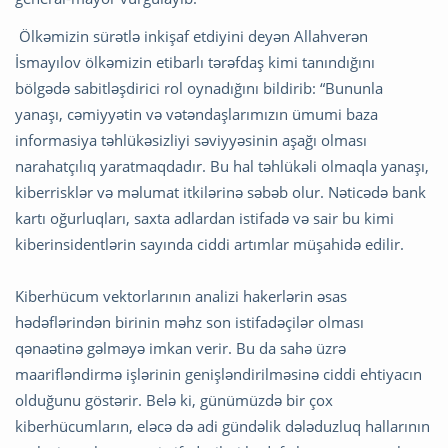
Ölkəmizin sürətlə inkişaf etdiyini deyən Allahverən
İsmayılov ölkəmizin etibarlı tərəfdaş kimi tanındığını
bölgədə sabitləşdirici rol oynadığını bildirib: “Bununla
yanaşı, cəmiyyətin və vətəndaşlarımızın ümumi baza
informasiya təhlükəsizliyi səviyyəsinin aşağı olması
narahatçılıq yaratmaqdadır. Bu hal təhlükəli olmaqla yanaşı,
kiberrisklər və məlumat itkilərinə səbəb olur. Nəticədə bank
kartı oğurluqları, saxta adlardan istifadə və sair bu kimi
kiberinsidentlərin sayında ciddi artımlar müşahidə edilir.
Kiberhücum vektorlarının analizi hakerlərin əsas
hədəflərindən birinin məhz son istifadəçilər olması
qənaətinə gəlməyə imkan verir. Bu da sahə üzrə
maarifləndirmə işlərinin genişləndirilməsinə ciddi ehtiyacın
olduğunu göstərir. Belə ki, günümüzdə bir çox
kiberhücumların, eləcə də adi gündəlik dələduzluq hallarının