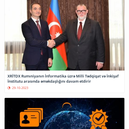
XRİTDX Rumıniyanın İnformatika üzrə Milli Tədqiqat və İnkişaf
İnstitutu arasında əməkdaşlığını davam etdirir
29-10-2023