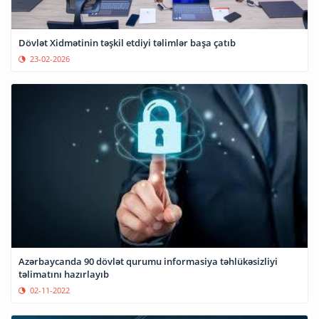
Dövlət Xidmətinin təşkil etdiyi təlimlər başa çatıb
23-02-2026
Azərbaycanda 90 dövlət qurumu informasiya təhlükəsizliyi
təlimatını hazırlayıb
02-11-2022