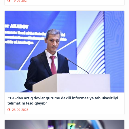
19-09-2024
"120-dən artıq dövlət qurumu daxili informasiya təhlükəsizliyi
təlimatını təsdiqləyib"
23-09-2023