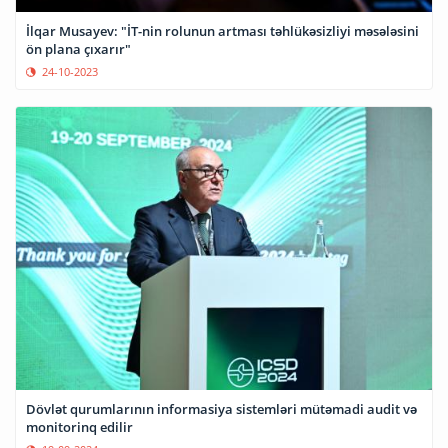
İlqar Musayev: "İT-nin rolunun artması təhlükəsizliyi məsələsini
ön plana çıxarır"
24-10-2023
Dövlət qurumlarının informasiya sistemləri mütəmadi audit və
monitorinq edilir