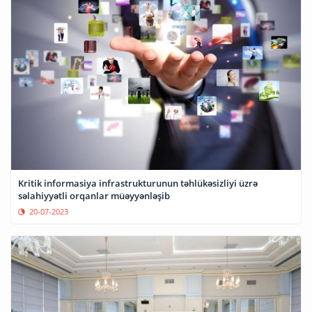
Kritik informasiya infrastrukturunun təhlükəsizliyi üzrə
səlahiyyətli orqanlar müəyyənləşib
20-07-2023