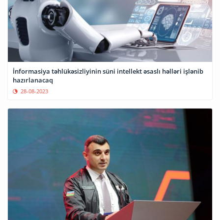
İnformasiya təhlükəsizliyinin süni intellekt əsaslı həlləri işlənib
hazırlanacaq
28-08-2023