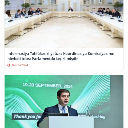
İnformasiya Təhlükəsizliyi üzrə Koordinasiya Komissiyasının
növbəti iclası Parlamentdə keçirilmişdir
07-05-2024