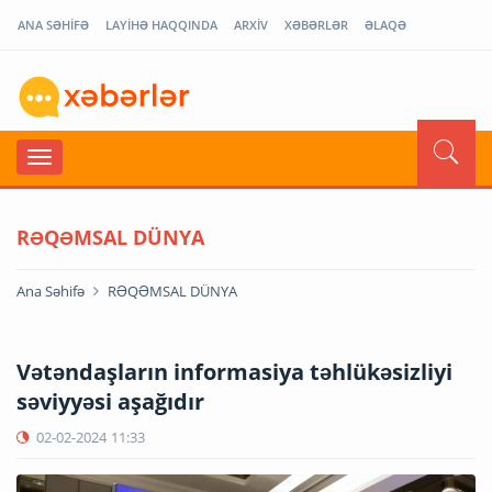
ANA SƏHİFƏ
LAYİHƏ HAQQINDA
ARXİV
XƏBƏRLƏR
ƏLAQƏ
RƏQƏMSAL DÜNYA
Ana Səhifə
RƏQƏMSAL DÜNYA
Vətəndaşların informasiya təhlükəsizliyi
səviyyəsi aşağıdır
02-02-2024
11:33