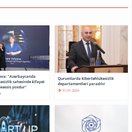
yeva: "Azərbaycanda
Qurumlarda kibertəhlükəsizlik
əsizlik sahəsində kifayət
departamentləri yaradılır
xəssis yoxdur"
31-01-2024
4