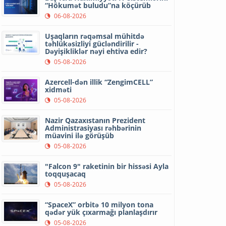
“Hökumət buludu”na köçürüb
06-08-2026
Uşaqların rəqəmsal mühitdə
təhlükəsizliyi gücləndirilir -
Dəyişikliklər nəyi ehtiva edir?
05-08-2026
Azercell-dən illik “ZengimCELL”
xidməti
05-08-2026
Nazir Qazaxıstanın Prezident
Administrasiyası rəhbərinin
müavini ilə görüşüb
05-08-2026
"Falcon 9" raketinin bir hissəsi Ayla
toqquşacaq
05-08-2026
“SpaceX” orbitə 10 milyon tona
qədər yük çıxarmağı planlaşdırır
05-08-2026