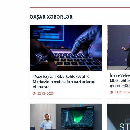
OXŞAR XƏBƏRLƏR
İnarə Vəli
"Azərbaycan Kibertəhlükəsizlik
kibertəhlük
Mərkəzinin məhsulları xaricə ixrac
qədər mütə
olunacaq"
31-01-202
22-09-2023