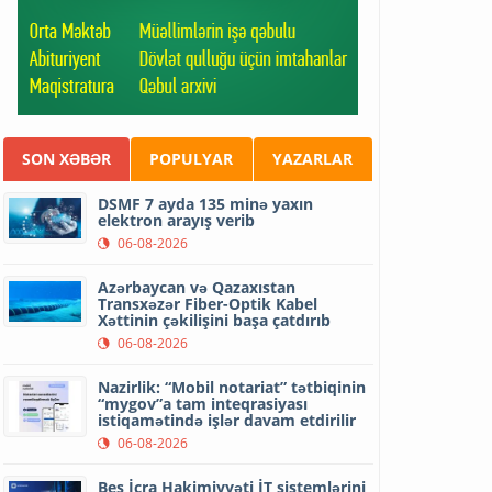
SON XƏBƏR
POPULYAR
YAZARLAR
DSMF 7 ayda 135 minə yaxın
elektron arayış verib
06-08-2026
Azərbaycan və Qazaxıstan
Transxəzər Fiber-Optik Kabel
Xəttinin çəkilişini başa çatdırıb
06-08-2026
Nazirlik: “Mobil notariat” tətbiqinin
“mygov”a tam inteqrasiyası
istiqamətində işlər davam etdirilir
06-08-2026
Beş İcra Hakimiyyəti İT sistemlərini