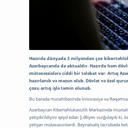
Hazırda dünyada 3 milyondan çox kibertəhlükə
Azərbaycanda da aktualdır. Hazırda həm dövlə
mütəxəssislərə ciddi bir tələbat var. Artıq A
hazırlanıb və məzun olub. Dövlət və özəl qu
çoxu artıq işlə təmin olunub.
Bu barədə müsahibəsində İnnovasiya və Rəqəmsal İ
Azərbaycan Kibertəhlükəsizlik Mərkəzində müxtəlif 
yetişdirildiyini qeyd edən Ş.Əliyev vurğulayıb ki,
yetişən mütəxəssislərdi. Beynəlxalq təcrübədə be