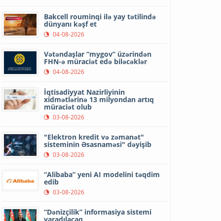
Bakcell rouminqi ilə yay tətilində
dünyanı kəşf et
04-08-2026
Vətəndaşlar “mygov” üzərindən
FHN-ə müraciət edə biləcəklər
04-08-2026
İqtisadiyyat Nazirliyinin
xidmətlərinə 13 milyondan artıq
müraciət olub
03-08-2026
"Elektron kredit və zəmanət"
sisteminin Əsasnaməsi" dəyişib
03-08-2026
“Alibaba” yeni AI modelini təqdim
edib
03-08-2026
“Dənizçilik” informasiya sistemi
yaradılacaq