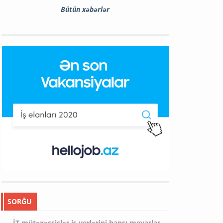
Bütün xəbərlər
SORĞU
İT mütəxəssislər iş yerlərini hansı meyarlar