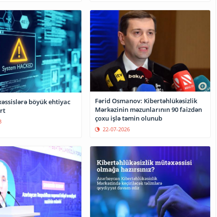
Fərid Osmanov: Kibertəhlükəsizlik
əssislərə böyük ehtiyac
Mərkəzinin məzunlarının 90 faizdən
rt
çoxu işlə təmin olunub
3
22-07-2026