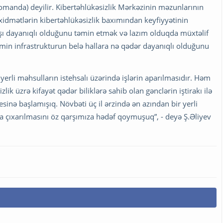
anda) deyilir. Kibertəhlükəsizlik Mərkəzinin məzunlarının
xidmətlərin kibertəhlükəsizlik baxımından keyfiyyətinin
şı dayanıqlı olduğunu təmin etmək və lazım olduqda müxtəlif
min infrastrukturun belə hallara nə qədər dayanıqlı olduğunu
yerli məhsulların istehsalı üzərində işlərin aparılmasıdır. Həm
ik üzrə kifayət qədər biliklərə sahib olan gənclərin iştirakı ilə
inə başlamışıq. Növbəti üç il ərzində ən azından bir yerli
a çıxarılmasını öz qarşımıza hədəf qoymuşuq”, - deyə Ş.Əliyev