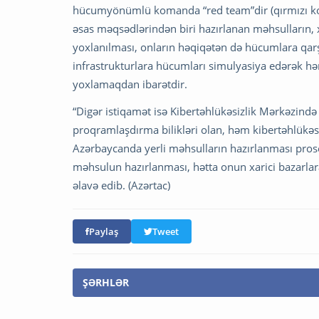
hücumyönümlü komanda “red team”dir (qırmızı kom
əsas məqsədlərindən biri hazırlanan məhsulların, 
yoxlanılması, onların həqiqətən də hücumlara qar
infrastrukturlara hücumları simulyasiya edərək hə
yoxlamaqdan ibarətdir.
“Digər istiqamət isə Kibertəhlükəsizlik Mərkəzində 
proqramlaşdırma bilikləri olan, həm kibertəhlükəsizl
Azərbaycanda yerli məhsulların hazırlanması proses
məhsulun hazırlanması, hətta onun xarici bazarlar
əlavə edib. (Azərtac)
Paylaş
Tweet
ŞƏRHLƏR