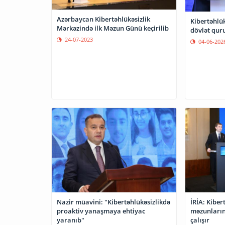
Azərbaycan Kibertəhlükəsizlik
Kibertəhlük
Mərkəzində ilk Məzun Günü keçirilib
dövlət qur
24-07-2023
04-06-202
Nazir müavini: "Kibertəhlükəsizlikdə
İRİA: Kiber
proaktiv yanaşmaya ehtiyac
məzunlarını
yaranıb"
çalışır