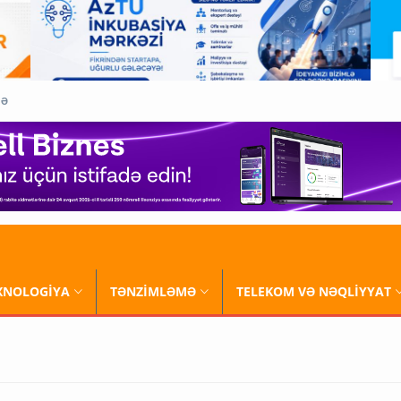
QƏ
XNOLOGİYA
TƏNZİMLƏMƏ
TELEKOM VƏ NƏQLİYYAT