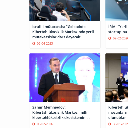
İsrailli mütəxəssis: "Gələcəkdə
İRİA: "Yerli
Kibertəhlükəsizlik Mərkəzində yerli
startapına
mütəxəssislər dərs deyəcək”
09-02-202
05-04-2023
Samir Məmmədov:
Kibertəhlük
Kibertəhlükəsizlik Mərkəzi milli
məzunlarını
kibertəhlükəsizlik ekosistemini
olunublar
gücləndirir
09-02-2026
30-01-202