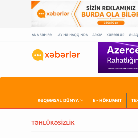
ANA SƏHİFƏ
LAYİHƏ HAQQINDA
ARXİV
XƏBƏRLƏR
ƏLA
RƏQƏMSAL DÜNYA
E - HÖKUMƏT
TE
TƏHLÜKƏSİZLİK