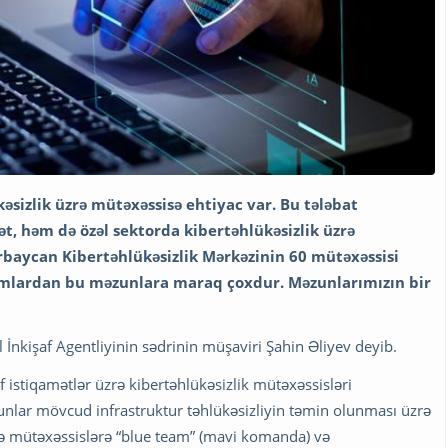
sizlik üzrə mütəxəssisə ehtiyac var. Bu tələbat
t, həm də özəl sektorda kibertəhlükəsizlik üzrə
zərbaycan Kibertəhlükəsizlik Mərkəzinin 60 mütəxəssisi
rumlardan bu məzunlara maraq çoxdur. Məzunlarımızın bir
nkişaf Agentliyinin sədrinin müşaviri Şahin Əliyev deyib.
istiqamətlər üzrə kibertəhlükəsizlik mütəxəssisləri
 bunlar mövcud infrastruktur təhlükəsizliyin təmin olunması üzrə
lə mütəxəssislərə “blue team” (mavi komanda) və