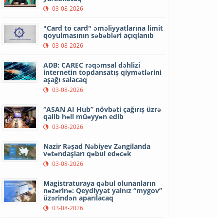
03-08-2026
"Card to card" əməliyyatlarına limit
qoyulmasının səbəbləri açıqlanıb
03-08-2026
ADB: CAREC rəqəmsal dəhlizi
internetin topdansatış qiymətlərini
aşağı salacaq
03-08-2026
“ASAN AI Hub” növbəti çağırış üzrə
qalib həll müəyyən edib
03-08-2026
Nazir Rəşad Nəbiyev Zəngilanda
vətəndaşları qəbul edəcək
03-08-2026
Magistraturaya qəbul olunanların
nəzərinə: Qeydiyyat yalnız “mygov”
üzərindən aparılacaq
03-08-2026