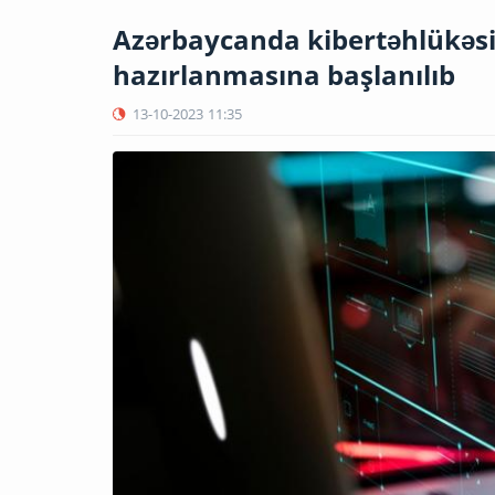
Azərbaycanda kibertəhlükəsiz
hazırlanmasına başlanılıb
13-10-2023
11:35