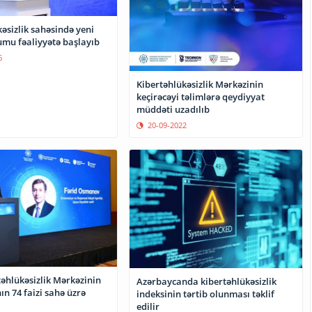
əsizlik sahəsində yeni
umu fəaliyyətə başlayıb
6
Kibertəhlükəsizlik Mərkəzinin
keçirəcəyi təlimlərə qeydiyyat
müddəti uzadılıb
20-09-2022
təhlükəsizlik Mərkəzinin
Azərbaycanda kibertəhlükəsizlik
n 74 faizi sahə üzrə
indeksinin tərtib olunması təklif
edilir