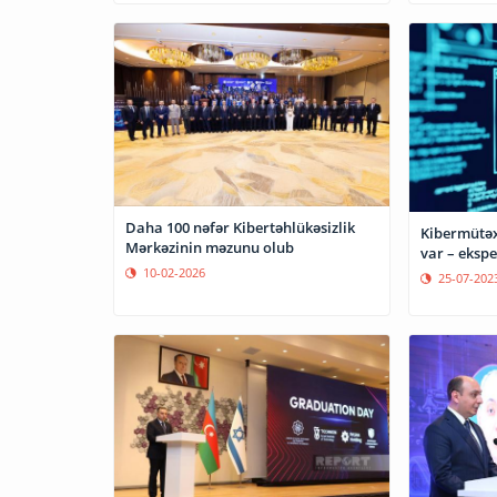
Daha 100 nəfər Kibertəhlükəsizlik
Kibermütəx
Mərkəzinin məzunu olub
var – ekspe
10-02-2026
25-07-202