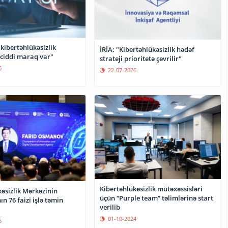
 kibertəhlükəsizlik
İRİA: "Kibertəhlükəsizlik hədəf
 ciddi maraq var"
strateji prioritetə çevrilir"
6
22-07-2026
Kibertəhlükəsizlik mütəxəssisləri
əsizlik Mərkəzinin
üçün “Purple team” təlimlərinə start
n 76 faizi işlə təmin
verilib
01-10-2024
5