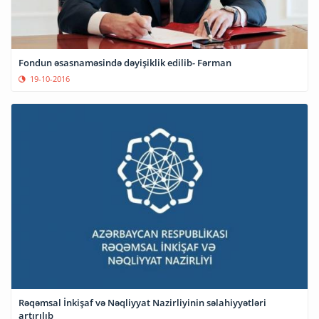
Fondun əsasnaməsində dəyişiklik edilib- Fərman
19-10-2016
Rəqəmsal İnkişaf və Nəqliyyat Nazirliyinin səlahiyyətləri
artırılıb