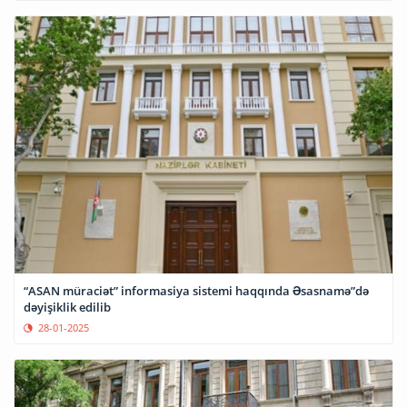
“ASAN müraciət” informasiya sistemi haqqında Əsasnamə”də
dəyişiklik edilib
28-01-2025