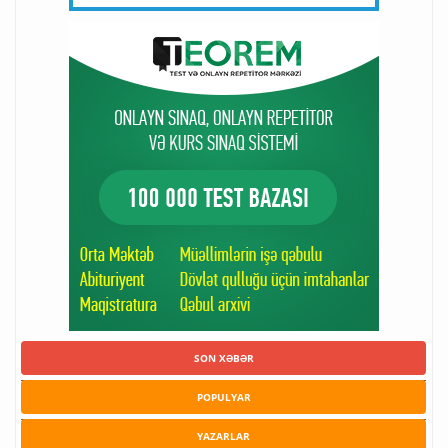
SON XƏBƏR
POPULYAR
YAZARLAR