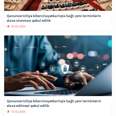
Qanunvericiliyə kibercinayətkarlıqla bağlı yeni terminlərin
əlavə olunması qəbul edilib
03-03-2026
Qanunvericiliyə kibercinayətkarlıqla bağlı yeni terminlərin
əlavə edilməsi qəbul edilib
10-02-2026