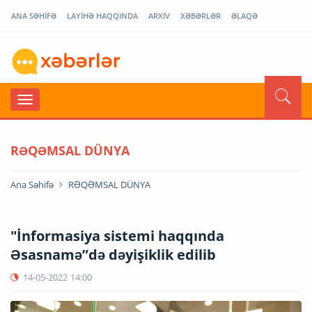
ANA SƏHİFƏ
LAYİHƏ HAQQINDA
ARXİV
XƏBƏRLƏR
ƏLAQƏ
RƏQƏMSAL DÜNYA
Ana Səhifə
RƏQƏMSAL DÜNYA
"İnformasiya sistemi haqqında
Əsasnamə”də dəyişiklik edilib
14-05-2022
14:00