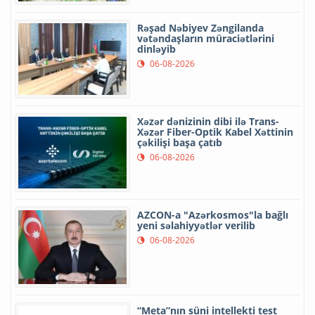
Rəşad Nəbiyev Zəngilanda
vətəndaşların müraciətlərini
dinləyib
06-08-2026
Xəzər dənizinin dibi ilə Trans-
Xəzər Fiber-Optik Kabel Xəttinin
çəkilişi başa çatıb
06-08-2026
AZCON-a "Azərkosmos"la bağlı
yeni səlahiyyətlər verilib
06-08-2026
“Meta”nın süni intellekti test