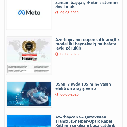
zamanı başqa şirkətin sisteminə
daxil olub
06-08-2026
Azərbaycanın rəqəmsal idarəçilik
model iki beynəlxalq mükafata
layiq görülüb
06-08-2026
DSMF 7 ayda 135 minə yaxın
elektron arayış verib
06-08-2026
Azərbaycan və Qazaxıstan
Transxəzər Fiber-Optik Kabel
Xəttinin çəkilişini başa çatdırıb