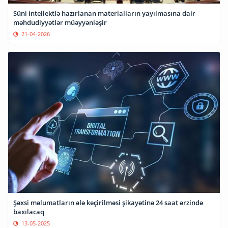
Süni intellektlə hazırlanan materialların yayılmasına dair
məhdudiyyətlər müəyyənləşir
21-04-2026
Şəxsi məlumatların ələ keçirilməsi şikayətinə 24 saat ərzində
baxılacaq
13-05-2025