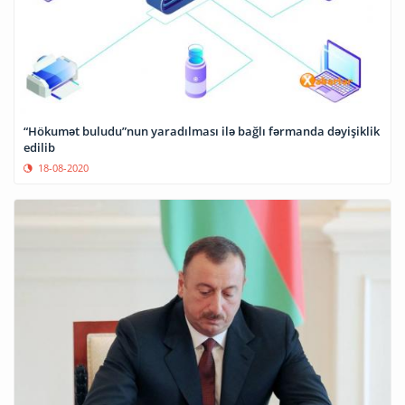
“Hökumət buludu”nun yaradılması ilə bağlı fərmanda dəyişiklik
edilib
18-08-2020