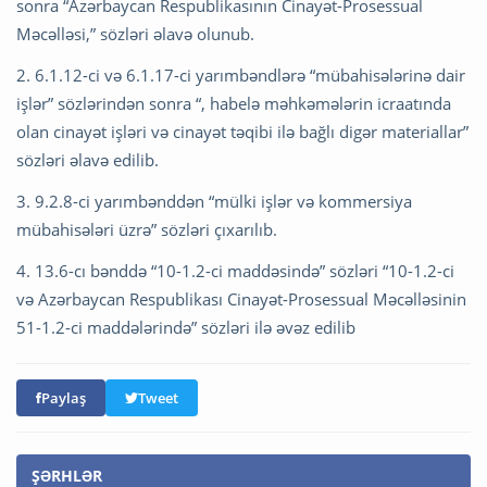
sonra “Azərbaycan Respublikasının Cinayət-Prosessual
Məcəlləsi,” sözləri əlavə olunub.
2. 6.1.12-ci və 6.1.17-ci yarımbəndlərə “mübahisələrinə dair
işlər” sözlərindən sonra “, habelə məhkəmələrin icraatında
olan cinayət işləri və cinayət təqibi ilə bağlı digər materiallar”
sözləri əlavə edilib.
3. 9.2.8-ci yarımbənddən “mülki işlər və kommersiya
mübahisələri üzrə” sözləri çıxarılıb.
4. 13.6-cı bənddə “10-1.2-ci maddəsində” sözləri “10-1.2-ci
və Azərbaycan Respublikası Cinayət-Prosessual Məcəlləsinin
51-1.2-ci maddələrində” sözləri ilə əvəz edilib
Paylaş
Tweet
ŞƏRHLƏR