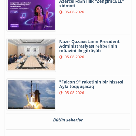
Azercell-dən illik “ZengimCELL”
xidməti
05-08-2026
Nazir Qazaxıstanın Prezident
Administrasiyası rəhbərinin
müavini ilə görüşüb
05-08-2026
"Falcon 9" raketinin bir hissəsi
Ayla toqquşacaq
05-08-2026
Bütün xəbərlər