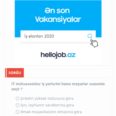
SORĞU
İT mütəxəssislər iş yerlərini hansı meyarlar əsasında
seçir ?
Şirkətin yüksək statusuna görə
İşin, layihənin xarakterinə görə
Əmək müqaviləsinin olmasına görə