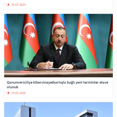
10-07-2023
Qanunvericiliyə kibercinayətkarlıqla bağlı yeni terminlər əlavə
olunub
19-03-2026