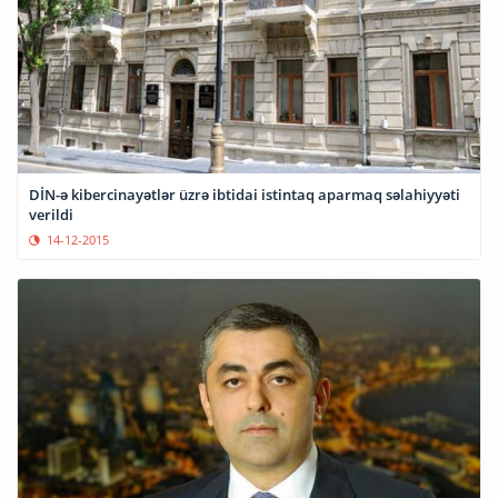
DİN-ə kibercinayətlər üzrə ibtidai istintaq aparmaq səlahiyyəti
verildi
14-12-2015