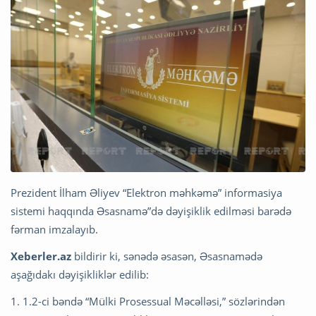
Prezident İlham Əliyev “Elektron məhkəmə” informasiya
sistemi haqqında Əsasnamə”də dəyişiklik edilməsi barədə
fərman imzalayıb.
Xeberler.az
bildirir ki, sənədə əsasən, Əsasnamədə
aşağıdakı dəyişikliklər edilib:
1. 1.2-ci bəndə “Mülki Prosessual Məcəlləsi,” sözlərindən