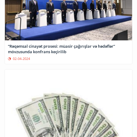
“Rəqəmsal cinayət prosesi: müasir çağırışlar və hədəflər”
mövzusunda konfrans keçirilib
02-04-2024