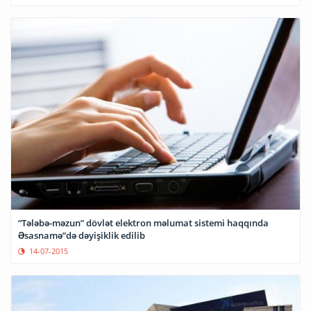
“Tələbə-məzun” dövlət elektron məlumat sistemi haqqında
Əsasnamə”də dəyişiklik edilib
14-07-2015