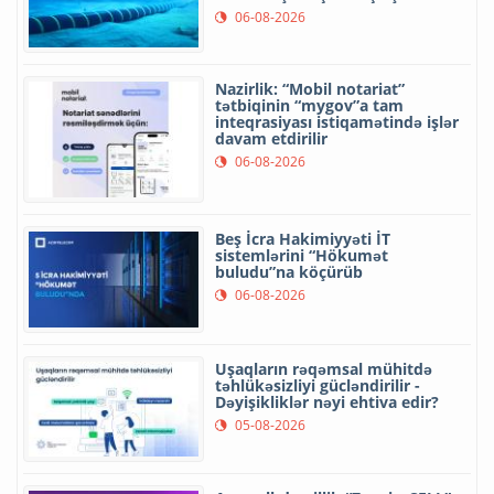
06-08-2026
Nazirlik: “Mobil notariat”
tətbiqinin “mygov”a tam
inteqrasiyası istiqamətində işlər
davam etdirilir
06-08-2026
Beş İcra Hakimiyyəti İT
sistemlərini “Hökumət
buludu”na köçürüb
06-08-2026
Uşaqların rəqəmsal mühitdə
təhlükəsizliyi gücləndirilir -
Dəyişikliklər nəyi ehtiva edir?
05-08-2026