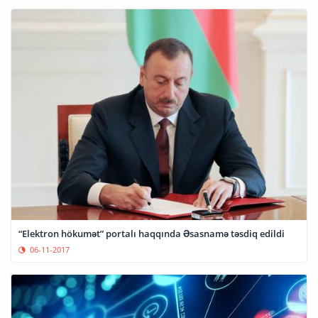
“Elektron hökumət” portalı haqqında Əsasnamə təsdiq edildi
06-11-2017