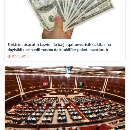
Elektron ticarətin təşviqi ilə bağlı qanunvericilik aktlarına
dəyişikliklərin edilməsinə dair təkliflər paketi hazırlanıb
07-10-2013