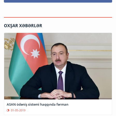
OXŞAR XƏBƏRLƏR
ASAN ödəniş sistemi haqqında fərman
01-05-2019