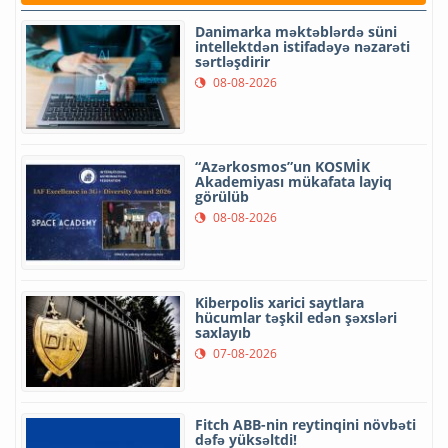
Danimarka məktəblərdə süni
intellektdən istifadəyə nəzarəti
sərtləşdirir
08-08-2026
“Azərkosmos”un KOSMİK
Akademiyası mükafata layiq
görülüb
08-08-2026
Kiberpolis xarici saytlara
hücumlar təşkil edən şəxsləri
saxlayıb
07-08-2026
Fitch ABB-nin reytinqini növbəti
dəfə yüksəltdi!