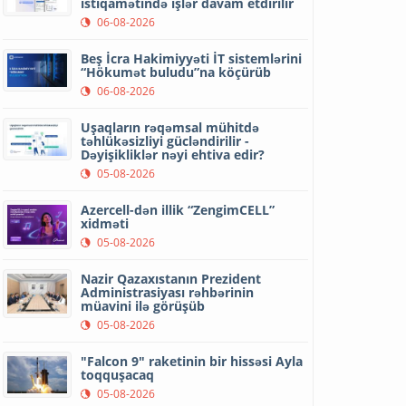
istiqamətində işlər davam etdirilir
06-08-2026
Beş İcra Hakimiyyəti İT sistemlərini
“Hökumət buludu”na köçürüb
06-08-2026
Uşaqların rəqəmsal mühitdə
təhlükəsizliyi gücləndirilir -
Dəyişikliklər nəyi ehtiva edir?
05-08-2026
Azercell-dən illik “ZengimCELL”
xidməti
05-08-2026
Nazir Qazaxıstanın Prezident
Administrasiyası rəhbərinin
müavini ilə görüşüb
05-08-2026
"Falcon 9" raketinin bir hissəsi Ayla
toqquşacaq
05-08-2026