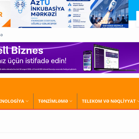
QƏ
XNOLOGİYA
TƏNZİMLƏMƏ
TELEKOM VƏ NƏQLİYYAT