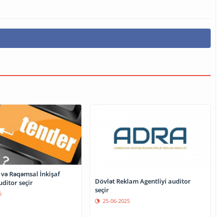
 və Rəqəmsal İnkişaf
Dövlət Reklam Agentliyi auditor
uditor seçir
seçir
6
25-06-2025