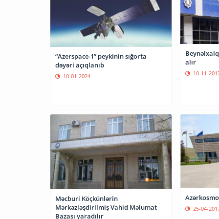
Beynəlxalq
“Azerspace-1” peykinin sığorta
alır
dəyəri açıqlanıb
10-11-201
10-01-2024
Azərkosmos
Məcburi Köçkünlərin
Mərkəzləşdirilmiş Vahid Məlumat
25-04-201
Bazası yaradılır