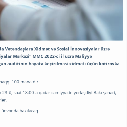
a Vətəndaşlara Xidmət və Sosial İnnovasiyalar üzrə
iyalar Mərkəzi” MMC 2022-ci il üzrə Maliyyə
un auditinin həyata keçirilməsi xidməti üçün kotirovka
 haqqı 100 manatdır.
ın 23-ü, saat 18:00-a qədər cəmiyyətin yerləşdiyi Bakı şəhəri,
lər.
n ünvanda baxılacaq.