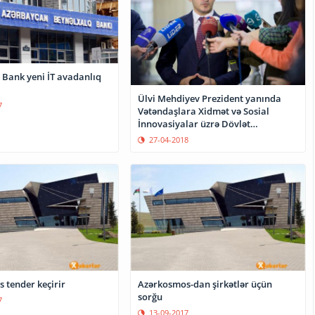
 Bank yeni İT avadanlıq
Ülvi Mehdiyev Prezident yanında
7
Vətəndaşlara Xidmət və Sosial
İnnovasiyalar üzrə Dövlət
Agentliyinin sədri təyin edilib
27-04-2018
 tender keçirir
Azərkosmos-dan şirkətlər üçün
sorğu
7
13-09-2017