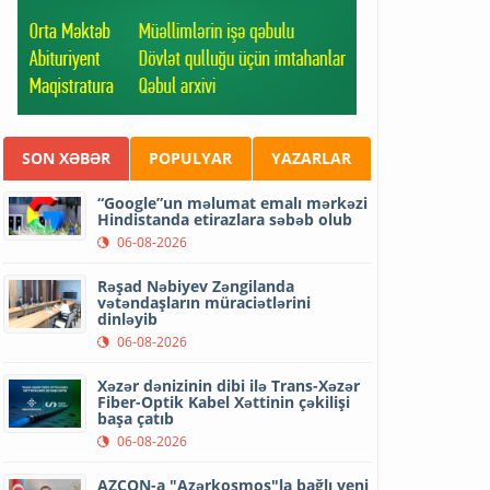
SON XƏBƏR
POPULYAR
YAZARLAR
“Google”un məlumat emalı mərkəzi
Hindistanda etirazlara səbəb olub
06-08-2026
Rəşad Nəbiyev Zəngilanda
vətəndaşların müraciətlərini
dinləyib
06-08-2026
Xəzər dənizinin dibi ilə Trans-Xəzər
Fiber-Optik Kabel Xəttinin çəkilişi
başa çatıb
06-08-2026
AZCON-a "Azərkosmos"la bağlı yeni