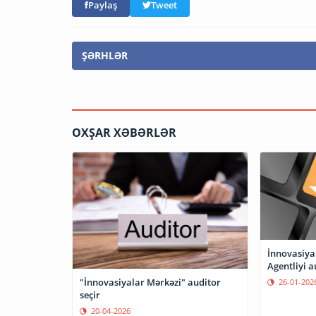
Paylaş
Tweet
ŞƏRHLƏR
OXŞAR XƏBƏRLƏR
İnnovasiya
Agentliyi a
"İnnovasiyalar Mərkəzi" auditor
26-01-202
seçir
20-04-2026