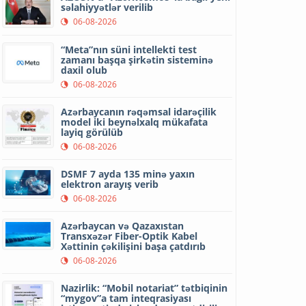
səlahiyyətlər verilib
06-08-2026
“Meta”nın süni intellekti test
zamanı başqa şirkətin sisteminə
daxil olub
06-08-2026
Azərbaycanın rəqəmsal idarəçilik
model iki beynəlxalq mükafata
layiq görülüb
06-08-2026
DSMF 7 ayda 135 minə yaxın
elektron arayış verib
06-08-2026
Azərbaycan və Qazaxıstan
Transxəzər Fiber-Optik Kabel
Xəttinin çəkilişini başa çatdırıb
06-08-2026
Nazirlik: “Mobil notariat” tətbiqinin
“mygov”a tam inteqrasiyası