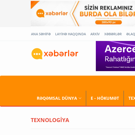
ANA SƏHİFƏ
LAYİHƏ HAQQINDA
ARXİV
XƏBƏRLƏR
ƏLA
RƏQƏMSAL DÜNYA
E - HÖKUMƏT
TE
TEXNOLOGİYA