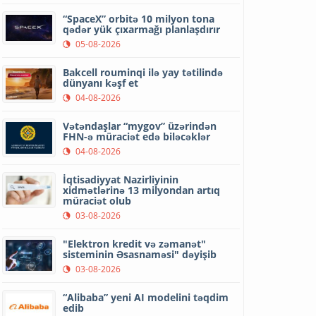
“SpaceX” orbitə 10 milyon tona
qədər yük çıxarmağı planlaşdırır
05-08-2026
Bakcell rouminqi ilə yay tətilində
dünyanı kəşf et
04-08-2026
Vətəndaşlar “mygov” üzərindən
FHN-ə müraciət edə biləcəklər
04-08-2026
İqtisadiyyat Nazirliyinin
xidmətlərinə 13 milyondan artıq
müraciət olub
03-08-2026
"Elektron kredit və zəmanət"
sisteminin Əsasnaməsi" dəyişib
03-08-2026
“Alibaba” yeni AI modelini təqdim
edib