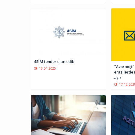
4SİM tender elan edib
"Azərpoçt"
18-04-2025
ərazilərdə 
açır
17-12-202