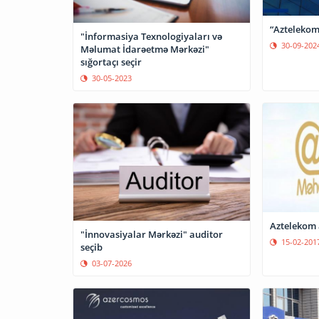
“Aztelekom
"İnformasiya Texnologiyaları və
30-09-202
Məlumat İdarəetmə Mərkəzi"
sığortaçı seçir
30-05-2023
Aztelekom a
"İnnovasiyalar Mərkəzi" auditor
15-02-201
seçib
03-07-2026