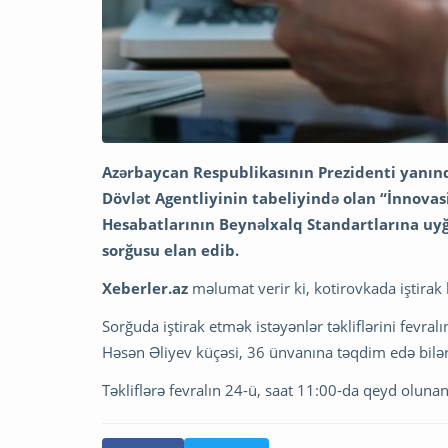
Azərbaycan Respublikasının Prezidenti yanınd
Dövlət Agentliyinin tabeliyində olan “İnnovas
Hesabatlarının Beynəlxalq Standartlarına uyğ
sorğusu elan edib.
Xeberler.az
məlumat verir ki, kotirovkada iştirak
Sorğuda iştirak etmək istəyənlər təkliflərini fevral
Həsən Əliyev küçəsi, 36 ünvanına təqdim edə bilər
Təkliflərə fevralın 24-ü, saat 11:00-da qeyd oluna