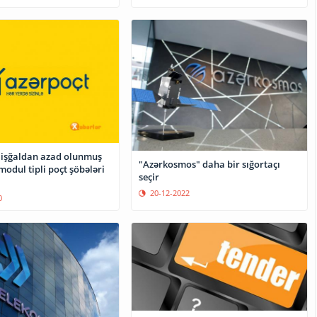
 işğaldan azad olunmuş
"Azərkosmos" daha bir sığortaçı
modul tipli poçt şöbələri
seçir
20-12-2022
0