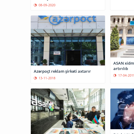
08-09-2020
ASAN xidmət
artırılıb
Azərpoçt reklam şirkəti axtarır
17-04-201
13-11-2018