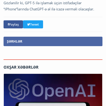
Gözlənilir ki, GPT-5 ilə işləmək üçün istifadəçilər
“iPhone”larında ChatGPT-ə əl ilə icazə verməli olacaqlar.
Paylaş
Tweet
ŞƏRHLƏR
OXŞAR XƏBƏRLƏR