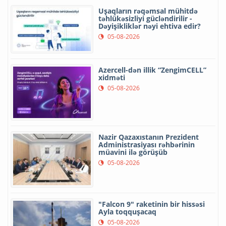
Uşaqların rəqəmsal mühitdə
təhlükəsizliyi gücləndirilir -
Dəyişikliklər nəyi ehtiva edir?
05-08-2026
Azercell-dən illik “ZengimCELL”
xidməti
05-08-2026
Nazir Qazaxıstanın Prezident
Administrasiyası rəhbərinin
müavini ilə görüşüb
05-08-2026
"Falcon 9" raketinin bir hissəsi
Ayla toqquşacaq
05-08-2026