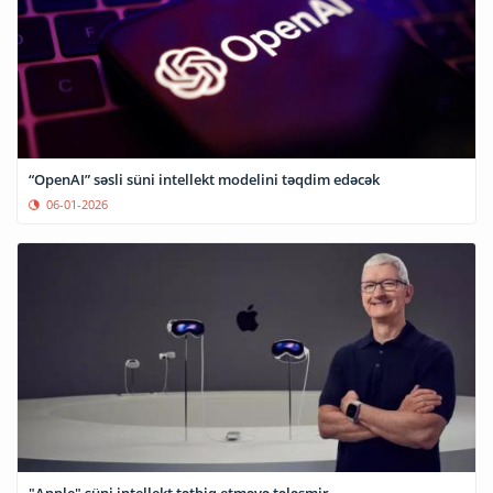
“OpenAI” səsli süni intellekt modelini təqdim edəcək
06-01-2026
"Apple" süni intellekt tətbiq etməyə tələsmir