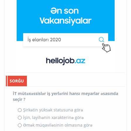
SORĞU
İT mütəxəssislər iş yerlərini hansı meyarlar əsasında
seçir ?
Şirkətin yüksək statusuna görə
İşin, layihənin xarakterinə görə
Əmək müqaviləsinin olmasına görə