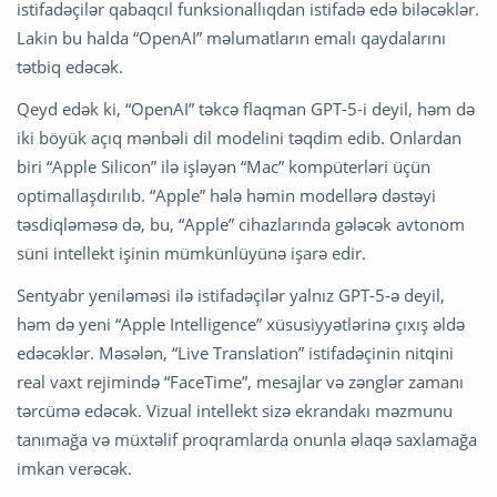
istifadəçilər qabaqcıl funksionallıqdan istifadə edə biləcəklər.
Lakin bu halda “OpenAI” məlumatların emalı qaydalarını
tətbiq edəcək.
Qeyd edək ki, “OpenAI” təkcə flaqman GPT-5-i deyil, həm də
iki böyük açıq mənbəli dil modelini təqdim edib. Onlardan
biri “Apple Silicon” ilə işləyən “Mac” kompüterləri üçün
optimallaşdırılıb. “Apple” hələ həmin modellərə dəstəyi
təsdiqləməsə də, bu, “Apple” cihazlarında gələcək avtonom
süni intellekt işinin mümkünlüyünə işarə edir.
Sentyabr yeniləməsi ilə istifadəçilər yalnız GPT-5-ə deyil,
həm də yeni “Apple Intelligence” xüsusiyyətlərinə çıxış əldə
edəcəklər. Məsələn, “Live Translation” istifadəçinin nitqini
real vaxt rejimində “FaceTime”, mesajlar və zənglər zamanı
tərcümə edəcək. Vizual intellekt sizə ekrandakı məzmunu
tanımağa və müxtəlif proqramlarda onunla əlaqə saxlamağa
imkan verəcək.