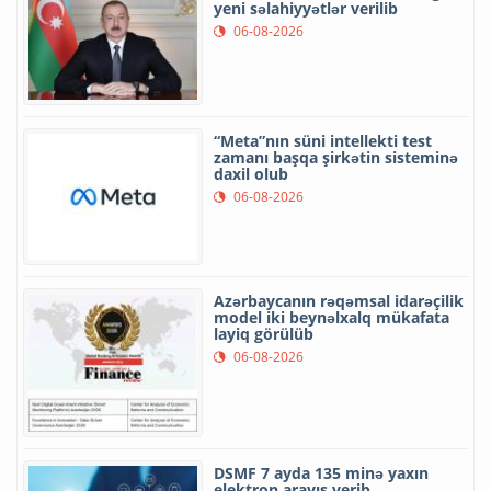
yeni səlahiyyətlər verilib
06-08-2026
“Meta”nın süni intellekti test
zamanı başqa şirkətin sisteminə
daxil olub
06-08-2026
Azərbaycanın rəqəmsal idarəçilik
model iki beynəlxalq mükafata
layiq görülüb
06-08-2026
DSMF 7 ayda 135 minə yaxın
elektron arayış verib