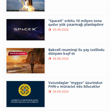
“SpaceX” orbitə 10 milyon tona
qədər yük çıxarmağı planlaşdırır
05-08-2026
Bakcell rouminqi ilə yay tətilində
dünyanı kəşf et
04-08-2026
Vətəndaşlar “mygov” üzərindən
FHN-ə müraciət edə biləcəklər
04-08-2026