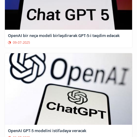
OpenAI bir neçə modeli birləşdirərək GPT-5-i təqdim edəcək
09-07-2025
OpenAI GPT-5 modelini istifadəyə verəcək