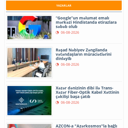
YAZARLAR
“Google”un məlumat emalı
mərkəzi Hindistanda etirazlara
səbəb olub
06-08-2026
Rəşad Nəbiyev Zəngilanda
vətəndaşların müraciətlərini
dinləyib
06-08-2026
Xəzər dənizinin dibi ilə Trans-
Xəzər Fiber-Optik Kabel Xəttinin
çəkilişi başa çatıb
06-08-2026
AZCON-a "Azərkosmos"la bağlı