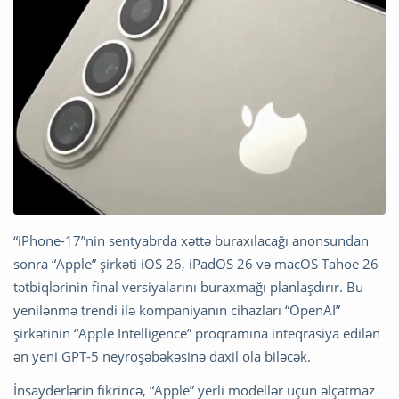
“iPhone-17”nin sentyabrda xəttə buraxılacağı anonsundan
sonra “Apple” şirkəti iOS 26, iPadOS 26 və macOS Tahoe 26
tətbiqlərinin final versiyalarını buraxmağı planlaşdırır. Bu
yenilənmə trendi ilə kompaniyanın cihazları “OpenAI”
şirkətinin “Apple Intelligence” proqramına inteqrasiya edilən
ən yeni GPT-5 neyroşəbəkəsinə daxil ola biləcək.
İnsayderlərin fikrincə, “Apple” yerli modellər üçün əlçatmaz