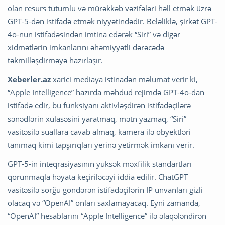
olan resurs tutumlu və mürəkkəb vəzifələri həll etmək üzrə
GPT-5-dən istifadə etmək niyyətindədir. Beləliklə, şirkət GPT-
4o-nun istifadəsindən imtina edərək “Siri” və digər
xidmətlərin imkanlarını əhəmiyyətli dərəcədə
təkmilləşdirməyə hazırlaşır.
Xeberler.az
xarici mediaya istinadən məlumat verir ki,
“Apple Intelligence” hazırda məhdud rejimdə GPT-4o-dan
istifadə edir, bu funksiyanı aktivləşdirən istifadəçilərə
sənədlərin xülasəsini yaratmaq, mətn yazmaq, “Siri”
vasitəsilə suallara cavab almaq, kamera ilə obyektləri
tanımaq kimi tapşırıqları yerinə yetirmək imkanı verir.
GPT-5-in inteqrasiyasının yüksək məxfilik standartları
qorunmaqla həyata keçiriləcəyi iddia edilir. ChatGPT
vasitəsilə sorğu göndərən istifadəçilərin IP ünvanları gizli
olacaq və “OpenAI” onları saxlamayacaq. Eyni zamanda,
“OpenAI” hesablarını “Apple Intelligence” ilə əlaqələndirən