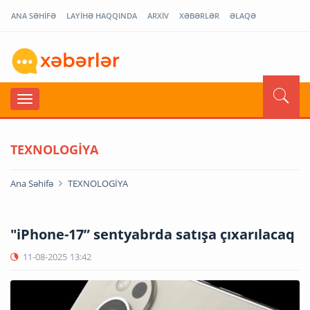
ANA SƏHİFƏ
LAYİHƏ HAQQINDA
ARXİV
XƏBƏRLƏR
ƏLAQƏ
TEXNOLOGİYA
Ana Səhifə
TEXNOLOGİYA
"iPhone-17” sentyabrda satışa çıxarılacaq
11-08-2025
13:42