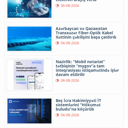
06-08-2026
Azərbaycan və Qazaxıstan
Transxəzər Fiber-Optik Kabel
Xəttinin çəkilişini başa çatdırıb
06-08-2026
Nazirlik: “Mobil notariat”
tətbiqinin “mygov”a tam
inteqrasiyası istiqamətində işlər
davam etdirilir
06-08-2026
Beş İcra Hakimiyyəti İT
sistemlərini “Hökumət
buludu”na köçürüb
06-08-2026