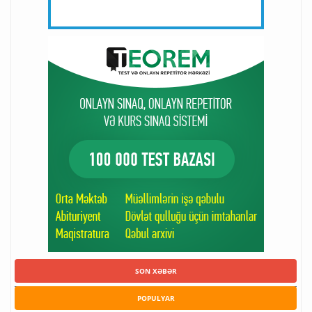
SON XƏBƏR
POPULYAR