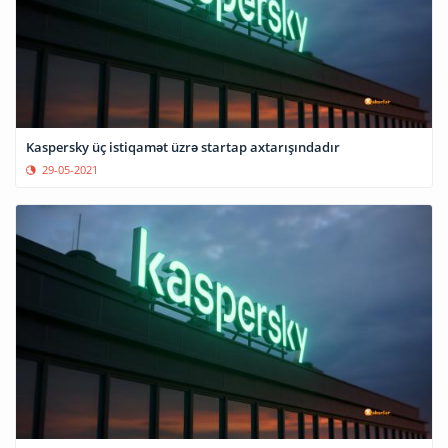
Kaspersky üç istiqamət üzrə startap axtarışındadır
29-05-2021