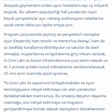
dünyada geymerlərin (video oyun həvəskarı) sayı üç milyardı
keçəcək. Bu sahənin populyarlığı həll yaradıcıları üçün
böyük perspektivlər açır: nəhəng auditoriyanın tələblərinə
cavab verən daha çox layihə ortaya çıxır.
Proqram çərçivəsində seçilmiş ən perspektivli startaplar
üçün Kaspersky həm texniki və mentorluq dəstəyi, həm də
öz tərəfdaş kanallarına (distribyutor və satıcılar da daxil
olmaqla), müştərilərinə və layihələrinə giriş imkanı verəcək;
G-Core Labs öz bulud infrastrukturuna çıxış təmin edəcək və
iki il ərzində şirkətin bulud xidmətlərinə xərclənə bilənəcək
25 min avro civarında qrant ayıracaq.
“G-Core Labs ilə səylərimizi birləşdirməkdən və oyun
texnologiyasını inkişaf etdirməyə can atan yaradıcıları
dəstəkləməkdən məmnunuq. Bu ortaqlıq ideyanın dəyərinə
inanmağa, onu inkişaf etdirməyə və miqyasını
genişləndirməyə kömək edəcək startupların dəstəklənməsi