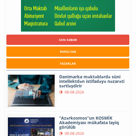
SON XƏBƏR
POPULYAR
YAZARLAR
Danimarka məktəblərdə süni
intellektdən istifadəyə nəzarəti
sərtləşdirir
08-08-2026
“Azərkosmos”un KOSMİK
Akademiyası mükafata layiq
görülüb
08-08-2026