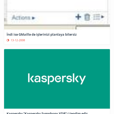
İndi isə GMaillə də işlərinizi planlaya bilərsiz
13-12-2008
Kaspersky “Kaspersky Symphony XDR”-i təqdim edir