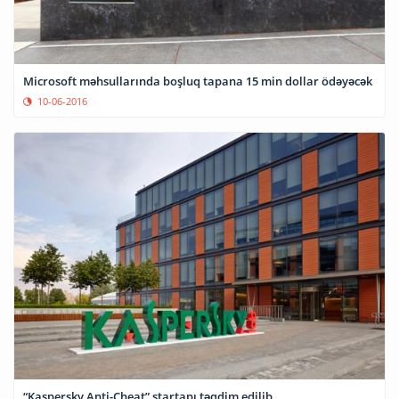
Microsoft məhsullarında boşluq tapana 15 min dollar ödəyəcək
10-06-2016
“Kaspersky Anti-Cheat” startapı təqdim edilib