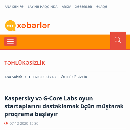
ANA SƏHİFƏ
LAYİHƏ HAQQINDA
ARXİV
XƏBƏRLƏR
ƏLAQƏ
TƏHLÜKƏSİZLİK
Ana Səhifə
TEXNOLOGİYA
TƏHLÜKƏSİZLİK
Kaspersky və G-Core Labs oyun
startaplarını dəstəkləmək üçün müştərək
proqrama başlayır
07-12-2020
15:30