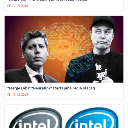
20-09-2019
“Merge Labs” “Neuralink” startapına rəqib olacaq
15-08-2025