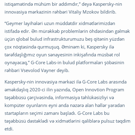
istiqamətində mühüm bir addımdır,” deyə Kaspersky-nin
innovasiya mərkəzinin rəhbəri Vitaliy Mzokov bildirib.
“Geymer layihələri uzun müddətdir xidmətlərimizdən
istifadə edir. Ən mürəkkəb problemlərin öhdəsindən gəlmək
üçün qlobal bulud infrastrukturumuzu beş qitənin yüzdən
çox nöqtəsində qurmuşuq. Əminəm ki, Kaspersky ilə
tərəfdaşlığımız oyun sənayesinin inkişafında müsbət rol
oynayacaq,” G-Core Labs-in bulud platformaları şöbəsinin
rəhbəri Vsevolod Vayner deyib.
Kaspersky-nin innovasiya mərkəzi ilə G-Core Labs arasında
əməkdaşlıq 2020-ci ilin yazında, Open Innovtion Program
təşəbbüsü çərçivəsində, informasiya təhlükəsizliyi və
kompüter oyunlarını eyni anda nəzərə alan həllər yaradan
startapların seçimi zamanı başladı. G-Core Labs bu
təşəbbüsü dəstəklədi və xidmətlərini qaliblərə pulsuz təqdim
etdi.