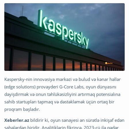
Kaspersky-nin innovasiya mərkəzi və bulud və kənar həllər
(edge solutions) provayderi G-Core Labs, oyun dünyasını
dəyişdirmək və onun təhlükəsizliyini artırmaq potensialına
sahib startupları tapmaq və dəstəkləmək üçün ortaq bir
proqram başladır.
Xeberler.az
bildirir ki, oyun sənayesi ən sürətlə inkişaf edən
sahələrdən biridir. Analitiklərin fikrincə, 2023-cü ilə qədər