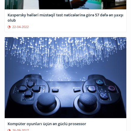
Kaspersky həlləri müstəqil test nəticələrinə görə 57 dəfə ən yaxşı
olub
22-04-2022
Kompüter oyunları üçün ən güclü prosessor
26-09-2017