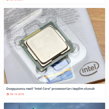
Doqquzuncu nəsil “Intel Core” prosessorları təqdim olunub
09-10-2018