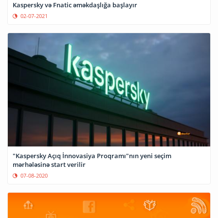
Kaspersky və Fnatic əməkdaşlığa başlayır
02-07-2021
"Kaspersky Açıq İnnovasiya Proqramı"nın yeni seçim
mərhələsinə start verilir
07-08-2020