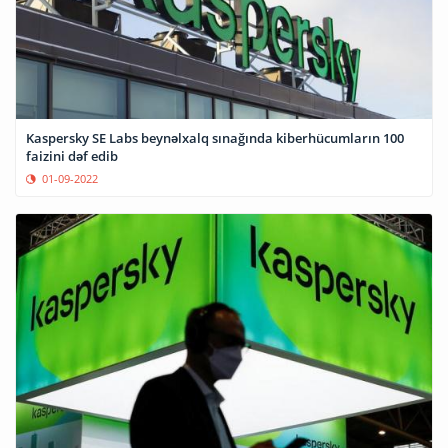
Kaspersky SE Labs beynəlxalq sınağında kiberhücumların 100
faizini dəf edib
01-09-2022