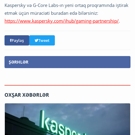
Kaspersky və G-Core Labs-ın yeni ortaq proqramında iştirak
etmək üçün müraciəti buradan edə bilərsiniz:
https://www.kaspersky.com/ihub/gaming-partnership/
.
Paylaş
Tweet
ŞƏRHLƏR
OXŞAR XƏBƏRLƏR