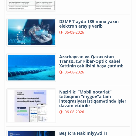
DSMF 7 ayda 135 minə yaxın
elektron arayış verib
06-08-2026
Azərbaycan və Qazaxıstan
Transxəzər Fiber-Optik Kabel
Xəttinin çəkilişini başa çatdırıb
06-08-2026
Nazirlik: “Mobil notariat”
tətbiqinin “mygov”a tam
inteqrasiyası istiqamətində işlər
davam etdirilir
06-08-2026
Beş İcra Hakimiyyəti İT