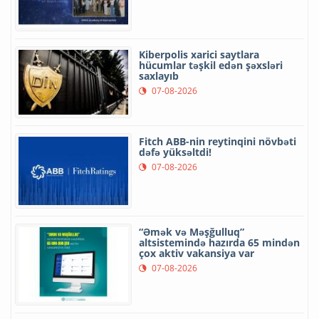
Kiberpolis xarici saytlara
hücumlar təşkil edən şəxsləri
saxlayıb
07-08-2026
Fitch ABB-nin reytinqini növbəti
dəfə yüksəltdi!
07-08-2026
“Əmək və Məşğulluq”
altsistemində hazırda 65 mindən
çox aktiv vakansiya var
07-08-2026