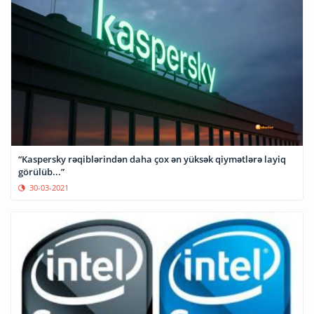
“Kaspersky rəqiblərindən daha çox ən yüksək qiymətlərə layiq
görülüb...”
30-03-2021