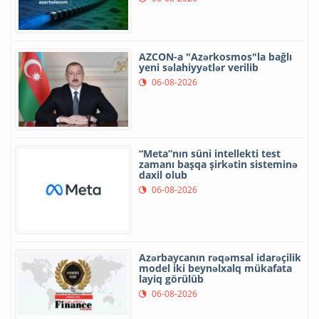
AZCON-a "Azərkosmos"la bağlı
yeni səlahiyyətlər verilib
06-08-2026
“Meta”nın süni intellekti test
zamanı başqa şirkətin sisteminə
daxil olub
06-08-2026
Azərbaycanın rəqəmsal idarəçilik
model iki beynəlxalq mükafata
layiq görülüb
06-08-2026