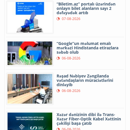
“Biletim.az” portalı üzərindən
onlayn bilet alanların sayı 2
dəfəyədək artıb
07-08-2026
“Google”un məlumat emalı
mərkəzi Hindistanda etirazlara
səbəb olub
06-08-2026
Rəşad Nəbiyev Zəngilanda
vətəndaşların müraciətlərini
dinləyib
06-08-2026
Xəzər dənizinin dibi ilə Trans-
Xəzər Fiber-Optik Kabel Xəttinin
çəkilişi başa çatıb
06-08-2026