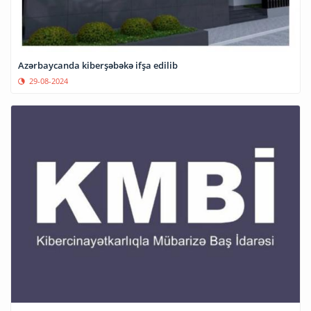
Azərbaycanda kiberşəbəkə ifşa edilib
29-08-2024