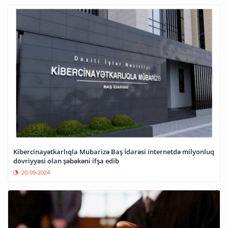
Kibercinayətkarlıqla Mübarizə Baş İdarəsi internetdə milyonluq
dövriyyəsi olan şəbəkəni ifşa edib
20-09-2024