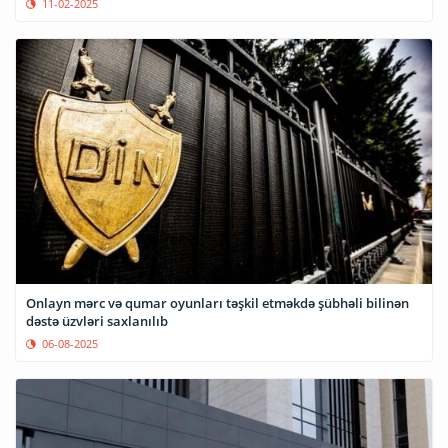
11-02-2025
Onlayn mərc və qumar oyunları təşkil etməkdə şübhəli bilinən
dəstə üzvləri saxlanılıb
06-08-2025