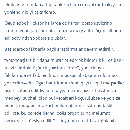
etdikləri 2 mindən artıq bank kartının cinayətkar fəaliyyətə
yönləndirildiyi aşkarlanıb.
Qeyd edək ki, əksər hallarda öz kartını dəstə üzvlərinə
təqdim edən şəxslər onların hansı məqsədlər üçün istifadə
ediləcəyindən xəbərsiz olublar.
Baş İdarədə faktlarla bağlı araşdırmalar davam etdirilir.
“Vətəndaşlara bir daha müraciət edərək bildiririk ki, öz bank
rekvizitlərinin üçüncü şəxslərə "drop", yəni cinayət
faktlarında istifadə edilməsi məqsədi ilə təqdim olunması
yolverilməzdir. Əgər bank kartınızdan qeyri-leqal məqsədlər
üçün istifadə edildiyini müəyyən etmisinizsə, hesabınıza
mənbəyi şübhəli olan pul vəsaitləri köçürülübsə və ya sizə
ödəniş müqabilində kart məlumatlarınızı satmaq təklif
edilirsə, bu barədə dərhal polis orqanlarına məlumat
verməyiniz tövsiyə edilir”, - deyə məlumatda vurğulanıb.