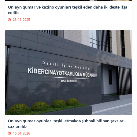
Onlayn qumar və kazino oyunları təşkil edən daha iki dəstə ifşa
edilib
25-11-2025
Onlayn qumar oyunları təşkil etməkdə şübhəli bilinən şəxslər
saxlanılıb
16-01-2026