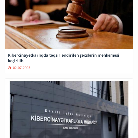
Kibercinayətkarlıqda təqsirləndirilən şəxslərin məhkəməsi
keçirilib
02-07-2025