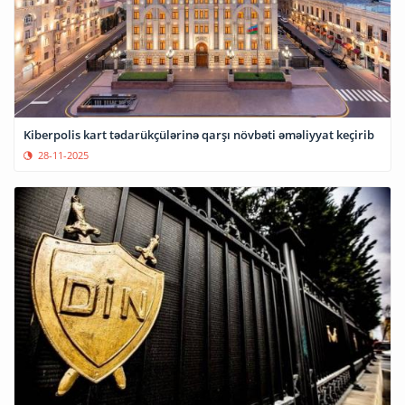
Kiberpolis kart tədarükçülərinə qarşı növbəti əməliyyat keçirib
28-11-2025