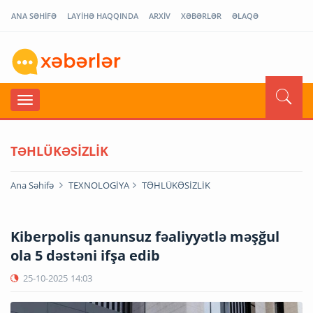
ANA SƏHİFƏ
LAYİHƏ HAQQINDA
ARXİV
XƏBƏRLƏR
ƏLAQƏ
TƏHLÜKƏSİZLİK
Ana Səhifə
TEXNOLOGİYA
TƏHLÜKƏSİZLİK
Kiberpolis qanunsuz fəaliyyətlə məşğul
ola 5 dəstəni ifşa edib
25-10-2025
14:03