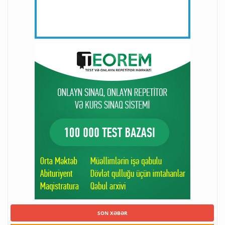
SON XƏBƏR