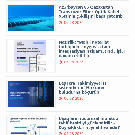
Azərbaycan və Qazaxıstan
Transxəzər Fiber-Optik Kabel
Xəttinin çəkilişini başa çatdırıb
06-08-2026
Nazirlik: “Mobil notariat”
tətbiqinin “mygov”a tam
inteqrasiyası istiqamətində işlər
davam etdirilir
06-08-2026
Beş İcra Hakimiyyəti İT
sistemlərini “Hökumət
buludu”na köçürüb
06-08-2026
Uşaqların rəqəmsal mühitdə
təhlükəsizliyi gücləndirilir -
Dəyişikliklər nəyi ehtiva edir?
05-08-2026