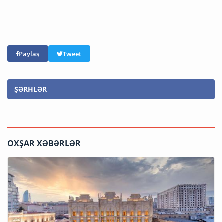
Paylaş
Tweet
ŞƏRHLƏR
OXŞAR XƏBƏRLƏR