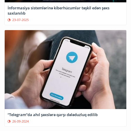
İnformasiya sistemlərinə kiberhücumlar təşkil edən şəxs
saxlanılıb
23-07-2025
“Telegram”da ahıl şəxslərə qarşı dələduzluq edilib
26-09-2024