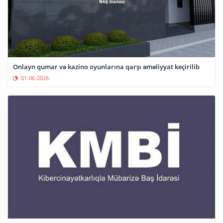
Onlayn qumar və kazino oyunlarına qarşı əməliyyat keçirilib
01-06-2026