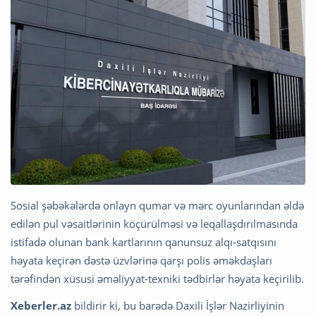
Sosial şəbəkələrdə onlayn qumar və mərc oyunlarından əldə
edilən pul vəsaitlərinin köçürülməsi və leqallaşdırılmasında
istifadə olunan bank kartlarının qanunsuz alqı-satqısını
həyata keçirən dəstə üzvlərinə qarşı polis əməkdaşları
tərəfindən xüsusi əməliyyat-texniki tədbirlər həyata keçirilib.
Xeberler.az
bildirir ki, bu barədə Daxili İşlər Nazirliyinin