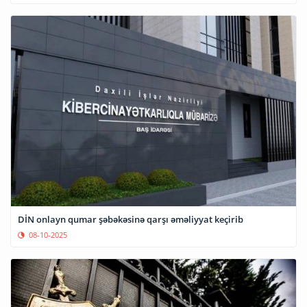
DİN onlayn qumar şəbəkəsinə qarşı əməliyyat keçirib
08-10-2025