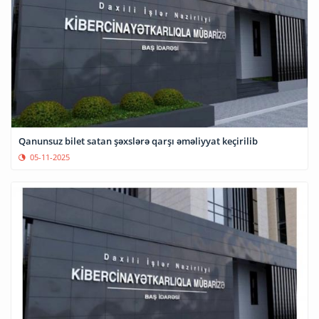
Qanunsuz bilet satan şəxslərə qarşı əməliyyat keçirilib
05-11-2025