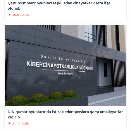
Qanunsuz mərc oyunları təşkil edən cinayətkar dəstə ifşa
olunub
30-06-2026
DİN qumar oyunlarında iştirak edən şəxslərə qarşı əməliyyatlar
keçirib
21-11-2025