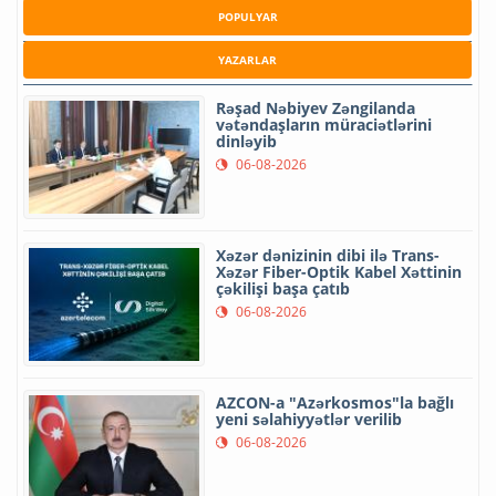
POPULYAR
YAZARLAR
Rəşad Nəbiyev Zəngilanda
vətəndaşların müraciətlərini
dinləyib
06-08-2026
Xəzər dənizinin dibi ilə Trans-
Xəzər Fiber-Optik Kabel Xəttinin
çəkilişi başa çatıb
06-08-2026
AZCON-a "Azərkosmos"la bağlı
yeni səlahiyyətlər verilib
06-08-2026