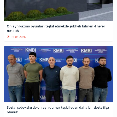
Onlayn kazino oyunları təşkil etməkdə şübhəli bilinən 4 nəfər
tutulub
16-03-2026
Sosial şəbəkələrdə onlayn qumar təşkil edən daha bir dəstə ifşa
olunub