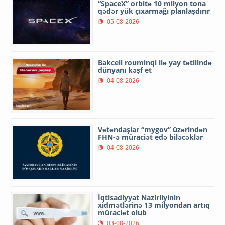
“SpaceX” orbitə 10 milyon tona
qədər yük çıxarmağı planlaşdırır
05-08-2026
Bakcell rouminqi ilə yay tətilində
dünyanı kəşf et
04-08-2026
Vətəndaşlar “mygov” üzərindən
FHN-ə müraciət edə biləcəklər
04-08-2026
İqtisadiyyat Nazirliyinin
xidmətlərinə 13 milyondan artıq
müraciət olub
03-08-2026