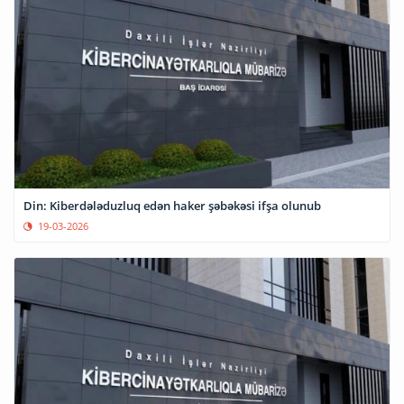
Din: Kiberdələduzluq edən haker şəbəkəsi ifşa olunub
19-03-2026