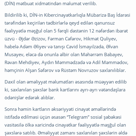
(DİN) mətbuat xidmətindən məlumat verilib.
Bildirilib ki, DİN-in Kibercinayətkarlıqla Mübarizə Baş İdarəsi
tərəfindən keçirilən tədbirlərlə qeyd edilən qanunsuz
fəaliyyətlə məşğul olan 5 fərqli dəstənin 12 nəfərdən ibarət
üzvü - Əjdər Əzizov, Fərman Cəfərov, Hikmət Quliyev,
habelə Adəm Əliyev və tanışı Cavid İsmayılzadə, Əlvan
Musayev, eləcə də onunla əlbir olan Məhərrəm Babayev,
Rəvan Mehdiyev, Aydın Məmmədzadə və Adil Məmmədov,
həmçinin Alşan Səfərov və Rüstəm Novruzov saxlanılıblar.
Daxil olan əməliyyat məlumatları əsasında müəyyən edilib
ki, saxlanılan şəxslər bank kartlarını ayrı-ayrı vətəndaşlara
ödənişlər edərək alıblar.
Sonra həmin kartların əksəriyyəti cinayət əməllərində
istifadə edilməsi üçün əsasən “Telegram” sosial şəbəkəsi
vasitəsilə ölkə xaricində cinayətkar fəaliyyətlə məşğul olan
şəxslərə satılıb. Əməliyyat zamanı saxlanılan şəxslərin əldə