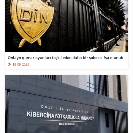
Onlayn qumar oyunları təşkil edən daha bir şəbəkə ifşa olunub
18-09-2025