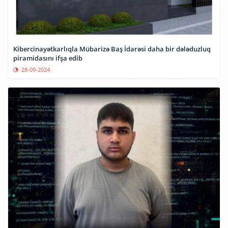
Kibercinayətkarlıqla Mübarizə Baş İdarəsi daha bir dələduzluq
piramidasını ifşa edib
28-09-2024