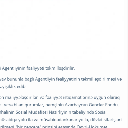
gentliyinin fəaliyyəti təkmilləşdirilir.
ev bununla bağlı Agentliyin fəaliyyətinin təkmilləşdirilməsi və
yişiklik edib.
 maliyyələşdirilən və fəaliyyət istiqamətlərinə uyğun olaraq
rant verə bilən qurumlar, həmçinin Azərbaycan Gənclər Fondu,
Əhalinin Sosial Müdafiəsi Nazirliyinin tabeliyində Sosial
müsabiqə yolu ilə və müsabiqədənkənar yolla, dövlət sifarişləri
irilməni "bir pəncərə" prinsipi əsasında Qeyri-Hökumət