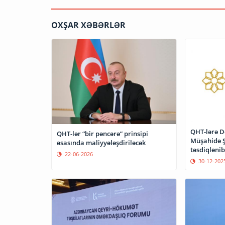
OXŞAR XƏBƏRLƏR
QHT-lərə Dö
QHT-lər “bir pəncərə” prinsipi
Müşahidə Ş
əsasında maliyyələşdiriləcək
təsdiqlənib
22-06-2026
30-12-202