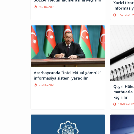
Xarici tica
30-10-2019
informasiy
15-12-202
Azərbaycanda "İntellektual gömrük"
informasiya sistemi yaradılır
25-06-2026
Qeyri-Höku
mətbuatla i
keçirilir
10-08-200