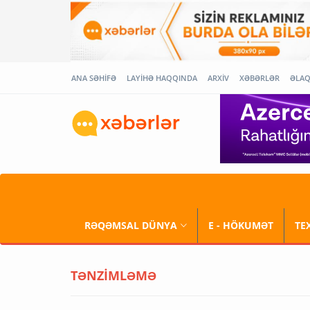
ANA SƏHİFƏ
LAYİHƏ HAQQINDA
ARXİV
XƏBƏRLƏR
ƏLA
RƏQƏMSAL DÜNYA
E - HÖKUMƏT
TE
TƏNZİMLƏMƏ