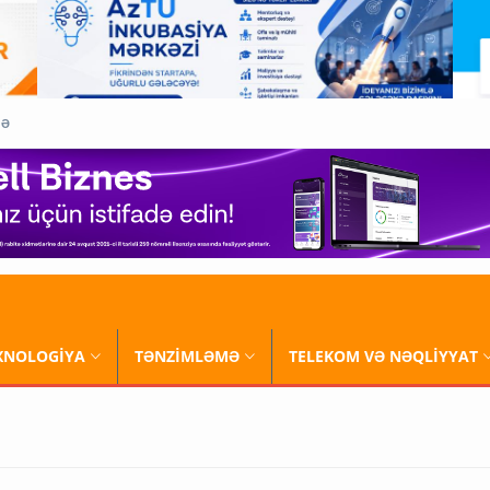
QƏ
XNOLOGİYA
TƏNZİMLƏMƏ
TELEKOM VƏ NƏQLİYYAT