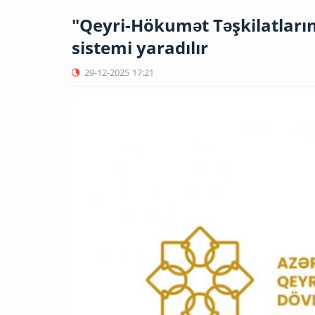
"Qeyri-Hökumət Təşkilatların
sistemi yaradılır
29-12-2025
17:21