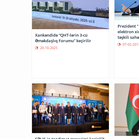
Prezident 
elektron x
Xankəndidə “QHT-lərin 3-cü
təşkili sah
Əməkdaşlıq Forumu” keçirilir
haqqında"
07-02-201
20-10-2025
SƏLIS-in təqdimat mərasimi keçirilib