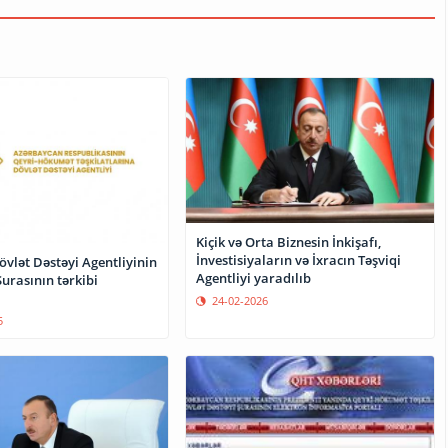
Kiçik və Orta Biznesin İnkişafı,
İnvestisiyaların və İxracın Təşviqi
vlət Dəstəyi Agentliyinin
Agentliyi yaradılıb
urasının tərkibi
24-02-2026
5