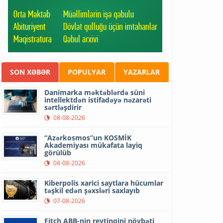
SON XƏBƏR
POPULYAR
YAZARLAR
Danimarka məktəblərdə süni
intellektdən istifadəyə nəzarəti
sərtləşdirir
08-08-2026
“Azərkosmos”un KOSMİK
Akademiyası mükafata layiq
görülüb
08-08-2026
Kiberpolis xarici saytlara hücumlar
təşkil edən şəxsləri saxlayıb
07-08-2026
Fitch ABB-nin reytinqini növbəti