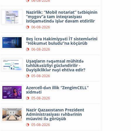
06-08-2026
Nazirlik: “Mobil notariat” tətbiqinin
“mygov”a tam inteqrasiyası
istiqamətində işlər davam etdirilir
06-08-2026
Beş İcra Hakimiyyəti İT sistemlərini
“Hökumət buludu”na köçürüb
06-08-2026
Uşaqların rəqəmsal mühitdə
təhlükəsizliyi gücləndirilir -
Dəyişikliklər nəyi ehtiva edir?
05-08-2026
Azercell-dən illik “ZengimCELL”
xidməti
05-08-2026
Nazir Qazaxıstanın Prezident
Administrasiyası rəhbərinin
müavini ilə görüşüb
05-08-2026