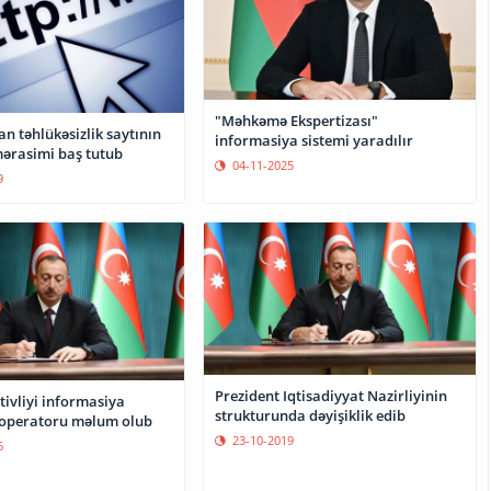
"Məhkəmə Ekspertizası"
n təhlükəsizlik saytının
informasiya sistemi yaradılır
ərasimi baş tutub
04-11-2025
9
Prezident Iqtisadiyyat Nazirliyinin
ktivliyi informasiya
strukturunda dəyişiklik edib
 operatoru məlum olub
23-10-2019
6