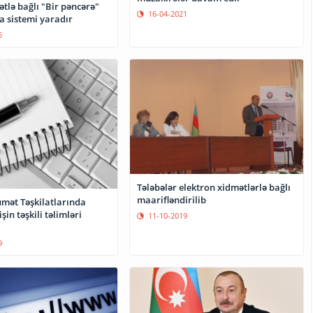
rətlə bağlı "Bir pəncərə"
16-04-2021
a sistemi yaradır
5
Tələbələr elektron xidmətlərlə bağlı
maarifləndirilib
mət Təşkilatlarında
şin təşkili təlimləri
11-10-2019
9