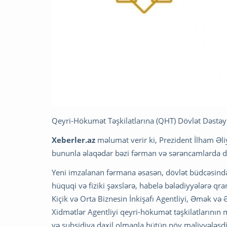
Qeyri-Hökumət Təşkilatlarına (QHT) Dövlət Dəstəyi A
Xeberler.az
məlumat verir ki, Prezident İlham Əliy
bununla əlaqədar bəzi fərman və sərəncamlarda də
Yeni imzalanan fərmana əsasən, dövlət büdcəsindən
hüquqi və fiziki şəxslərə, habelə bələdiyyələrə q
Kiçik və Orta Biznesin İnkişafı Agentliyi, Əmək və 
Xidmətlər Agentliyi qeyri-hökumət təşkilatlarının 
və subsidiya daxil olmaqla bütün növ maliyyələşd