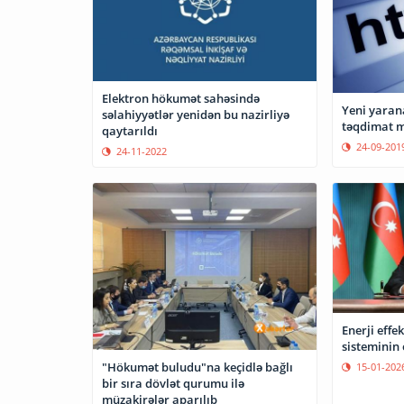
Elektron hökumət sahəsində
Yeni yarana
səlahiyyətlər yenidən bu nazirliyə
təqdimat m
qaytarıldı
24-09-201
24-11-2022
Enerji effe
sisteminin
"Hökumət buludu"na keçidlə bağlı
15-01-202
bir sıra dövlət qurumu ilə
müzakirələr aparılıb