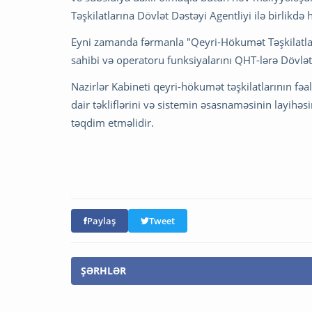
Təşkilatlarına Dövlət Dəstəyi Agentliyi ilə birlikdə 
Eyni zamanda fərmanla "Qeyri-Hökumət Təşkilatları
sahibi və operatoru funksiyalarını QHT-lərə Dövlət
Nazirlər Kabineti qeyri-hökumət təşkilatlarının fəa
dair təkliflərini və sistemin əsasnaməsinin layihə
təqdim etməlidir.
Paylaş
Tweet
ŞƏRHLƏR