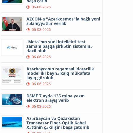
başa çatıb
06-08-2026
AZCON-a "Azərkosmos"la bağlı yeni
səlahiyyətlər verilib
06-08-2026
“Meta”nın süni intellekti test
zamanı başqa şirkətin sisteminə
daxil olub
06-08-2026
Azərbaycanın rəqəmsal idarəçilik
model iki beynəlxalq mükafata
layiq görülüb
06-08-2026
DSMF 7 ayda 135 minə yaxın
elektron arayış verib
06-08-2026
Azərbaycan və Qazaxıstan
Transxəzər Fiber-Optik Kabel
Xəttinin çəkilişini başa çatdırıb