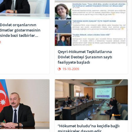
"Dövlət orqanlarının
idmətlər göstərməsinin
əsində bəzi tədbirlər
 Fərman imzalayıb
3
Qeyri-Hökumət Təşkilatlarına
Dövlət Dəstəyi Şurasının saytı
fəaliyyətə başladı
19-10-2009
“Hökumət buludu”na keçidlə bağlı
müzakirələr davam edir