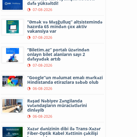
dəfə yüksəltdi!
07-08-2026
“Əmək və Məşğulluq” altsistemində
hazırda 65 mindən çox aktiv
vakansiya var
07-08-2026
“Biletim.az” portalı üzərindən
onlayn bilet alanların sayı 2
dəfəyədək artıb
07-08-2026
“Google”un məlumat emalı mərkəzi
Hindistanda etirazlara səbəb olub
06-08-2026
Rəşad Nəbiyev Zəngilanda
vətəndaşların müraciətlərini
dinləyib
06-08-2026
Xəzər dənizinin dibi ilə Trans-Xəzər
Fiber-Optik Kabel Xəttinin çəkilişi