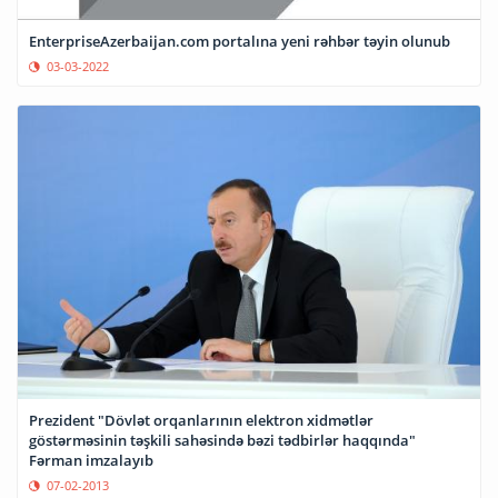
EnterpriseAzerbaijan.com portalına yeni rəhbər təyin olunub
03-03-2022
Prezident "Dövlət orqanlarının elektron xidmətlər
göstərməsinin təşkili sahəsində bəzi tədbirlər haqqında"
Fərman imzalayıb
07-02-2013