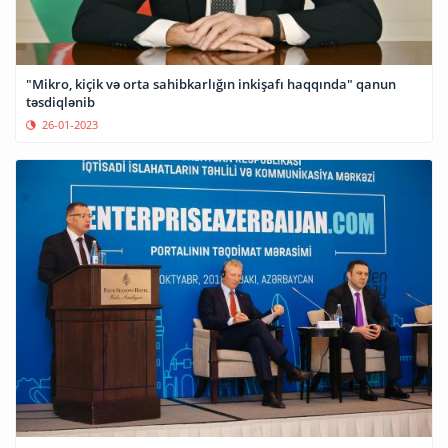
"Mikro, kiçik və orta sahibkarlığın inkişafı haqqında" qanun
təsdiqlənib
26-01-2023