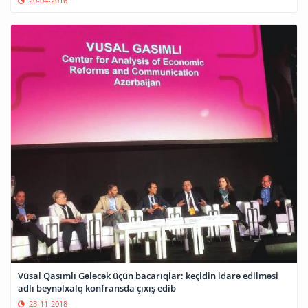
20-04-2016
Vüsal Qasımlı Gələcək üçün bacarıqlar: keçidin idarə edilməsi
adlı beynəlxalq konfransda çıxış edib
23-11-2018