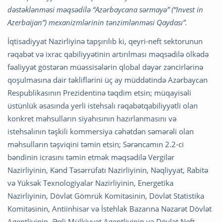
dəstəklənməsi məqsədilə “Azərbaycana sərmayə” (“Invest in
Azerbaijan”) mexanizmlərinin tənzimlənməsi Qaydası”.
İqtisadiyyat Nazirliyinə tapşırılıb ki, qeyri-neft sektorunun
rəqabət və ixrac qabiliyyətinin artırılması məqsədilə ölkədə
fəaliyyət göstərən müəssisələrin qlobal dəyər zəncirlərinə
qoşulmasına dair təkliflərini üç ay müddətində Azərbaycan
Respublikasının Prezidentinə təqdim etsin; müqayisəli
üstünlük əsasında yerli istehsalı rəqabətqabiliyyətli olan
konkret məhsulların siyahısının hazırlanmasını və
istehsalının təşkili kommersiya cəhətdən səmərəli olan
məhsulların təşviqini təmin etsin; Sərəncamın 2.2-ci
bəndinin icrasını təmin etmək məqsədilə Vergilər
Nazirliyinin, Kənd Təsərrüfatı Nazirliyinin, Nəqliyyat, Rabitə
və Yüksək Texnologiyalar Nazirliyinin, Energetika
Nazirliyinin, Dövlət Gömrük Komitəsinin, Dövlət Statistika
Komitəsinin, Antiinhisar və İstehlak Bazarına Nəzarət Dövlət
Agentliyinin, Əqli Mülkiyyət Agentliyinin və Dövlət Neft