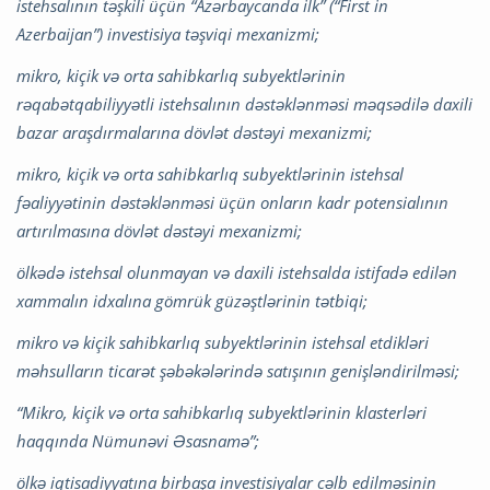
istehsalının təşkili üçün “Azərbaycanda ilk” (“First in
Azerbaijan”) investisiya təşviqi mexanizmi;
mikro, kiçik və orta sahibkarlıq subyektlərinin
rəqabətqabiliyyətli istehsalının dəstəklənməsi məqsədilə daxili
bazar araşdırmalarına dövlət dəstəyi mexanizmi;
mikro, kiçik və orta sahibkarlıq subyektlərinin istehsal
fəaliyyətinin dəstəklənməsi üçün onların kadr potensialının
artırılmasına dövlət dəstəyi mexanizmi;
ölkədə istehsal olunmayan və daxili istehsalda istifadə edilən
xammalın idxalına gömrük güzəştlərinin tətbiqi;
mikro və kiçik sahibkarlıq subyektlərinin istehsal etdikləri
məhsulların ticarət şəbəkələrində satışının genişləndirilməsi;
“Mikro, kiçik və orta sahibkarlıq subyektlərinin klasterləri
haqqında Nümunəvi Əsasnamə”;
ölkə iqtisadiyyatına birbaşa investisiyalar cəlb edilməsinin