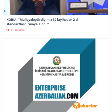
KOBİA: "Maliyyələşdirdiyimiz 39 layihədən 2-si
standartlaşdırmaya aiddir"
11-10-2023