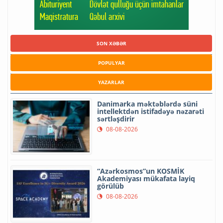
SON XƏBƏR
POPULYAR
YAZARLAR
Danimarka məktəblərdə süni
intellektdən istifadəyə nəzarəti
sərtləşdirir
08-08-2026
“Azərkosmos”un KOSMİK
Akademiyası mükafata layiq
görülüb
08-08-2026