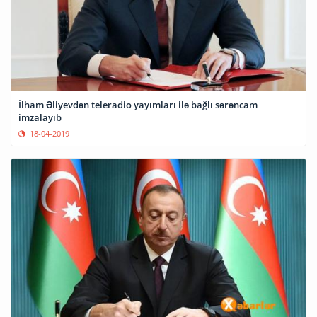
İlham Əliyevdən teleradio yayımları ilə bağlı sərəncam
imzalayıb
18-04-2019