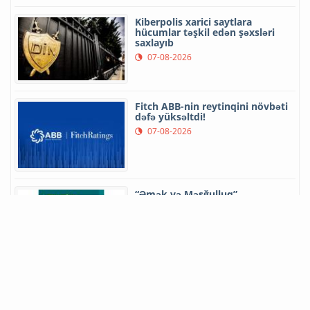
Kiberpolis xarici saytlara
hücumlar təşkil edən şəxsləri
saxlayıb
07-08-2026
Fitch ABB-nin reytinqini növbəti
dəfə yüksəltdi!
07-08-2026
“Əmək və Məşğulluq”
altsistemində hazırda 65 mindən
çox aktiv vakansiya var
07-08-2026
“Biletim.az” portalı üzərindən
onlayn bilet alanların sayı 2
dəfəyədək artıb