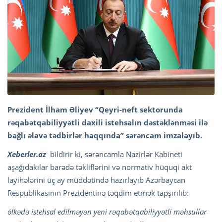
Prezident İlham Əliyev “Qeyri-neft sektorunda
rəqabətqabiliyyətli daxili istehsalın dəstəklənməsi ilə
bağlı əlavə tədbirlər haqqında” sərəncam imzalayıb.
Xeberler.az
bildirir ki, sərəncamla Nazirlər Kabineti
aşağıdakılar barədə təkliflərini və normativ hüquqi akt
layihələrini üç ay müddətində hazırlayıb Azərbaycan
Respublikasının Prezidentinə təqdim etmək tapşırılıb:
ölkədə istehsal edilməyən yeni rəqabətqabiliyyətli məhsullar