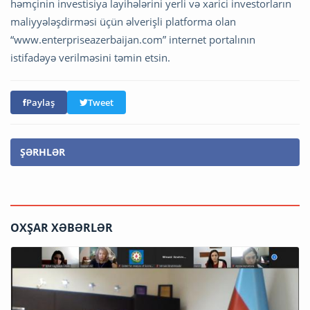
həmçinin investisiya layihələrini yerli və xarici investorların
maliyyələşdirməsi üçün əlverişli platforma olan
“www.enterpriseazerbaijan.com” internet portalının
istifadəyə verilməsini təmin etsin.
Paylaş
Tweet
ŞƏRHLƏR
OXŞAR XƏBƏRLƏR