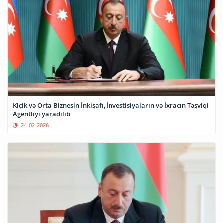
Kiçik və Orta Biznesin İnkişafı, İnvestisiyaların və İxracın Təşviqi
Agentliyi yaradılıb
24-02-2026