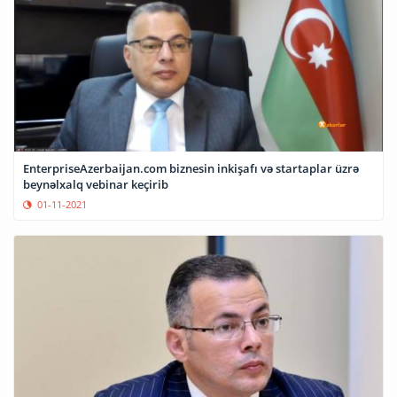
EnterpriseAzerbaijan.com biznesin inkişafı və startaplar üzrə
beynəlxalq vebinar keçirib
01-11-2021