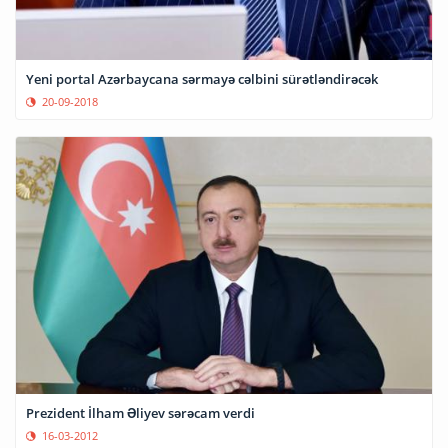
Yeni portal Azərbaycana sərmayə cəlbini sürətləndirəcək
20-09-2018
Prezident İlham Əliyev sərəcam verdi
16-03-2012