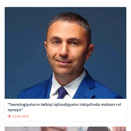
“Texnologiyaların tətbiqi iqtisadiyyatın inkişafında mühüm rol
oynayır”
25-04-2018