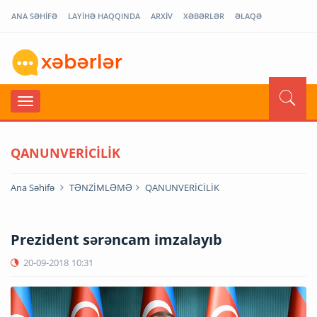
ANA SƏHİFƏ
LAYİHƏ HAQQINDA
ARXİV
XƏBƏRLƏR
ƏLAQƏ
QANUNVERİCİLİK
Ana Səhifə
TƏNZİMLƏMƏ
QANUNVERİCİLİK
Prezident sərəncam imzalayıb
20-09-2018
10:31