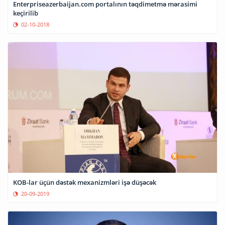
Enterpriseazerbaijan.com portalının təqdimetmə mərasimi
keçirilib
02-10-2018
KOB-lar üçün dəstək mexanizmləri işə düşəcək
20-09-2019