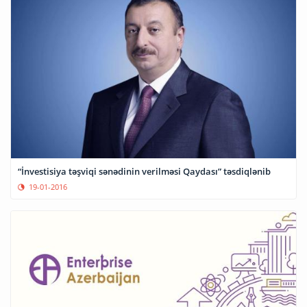
“İnvestisiya təşviqi sənədinin verilməsi Qaydası” təsdiqlənib
19-01-2016