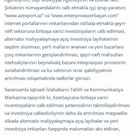
Şirkətinin nümayəndələrini cəlb etməklə işçi qrup yaratsın;
“www.azexport.az” və “www.enterpriseazerbaijan.com”
internet portallarının imkanlarından istifadə etməklə qeyri-
neft sektoruna birbaşa xarici investisiyaların cəlb edilməsi,
alternativ maliyyələşməyə açıq investisiya layihələrinin
təqdim olunması, yerli malların ənənəvi və yeni bazarlara
çıxış imkanlarının genişləndirilməsi, qeyri-neft məhsulları
istehsalçılarının beynəlxalq bazara inteqrasiyası prosesinin
sürətləndirilməsi və bu sektorun ixrac qabiliyyətinin
artırılması istiqamətində tədbirlər görsün.
Sərəncamla İqtisadi İslahatların Təhlili və Kommunikasiya
Mərkəzinə tapşırılıb ki, Azərbaycana birbaşa xarici
investisiyaların cəlb edilməsi potensialının təkmilləşdirilməsi
və investisiya cəlbediciliyinin daha da artırılması məqsədilə
ölkədə alternativ maliyyələşməyə açıq layihələr və yeni
investisiya imkanları haqqında məlumatları əks etdirən,