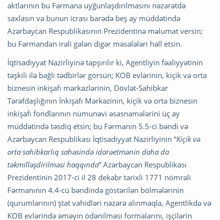
aktlarının bu Fərmana uyğunlaşdırılmasını nəzarətdə
saxlasın və bunun icrası barədə beş ay müddətində
Azərbaycan Respublikasının Prezidentinə məlumat versin;
bu Fərmandan irəli gələn digər məsələləri həll etsin.
İqtisadiyyat Nazirliyinə tapşırılır ki, Agentliyin fəaliyyətinin
təşkili ilə bağlı tədbirlər görsün; KOB evlərinin, kiçik və orta
biznesin inkişafı mərkəzlərinin, Dövlət-Sahibkar
Tərəfdaşlığının İnkişafı Mərkəzinin, kiçik və orta biznesin
inkişafı fondlarının nümunəvi əsasnamələrini üç ay
müddətində təsdiq etsin; bu Fərmanın 5.5-ci bəndi və
Azərbaycan Respublikası İqtisadiyyat Nazirliyinin “
Kiçik və
orta sahibkarlıq sahəsində idarəetmənin daha da
təkmilləşdirilməsi haqqında
” Azərbaycan Respublikası
Prezidentinin 2017-ci il 28 dekabr tarixli 1771 nömrəli
Fərmanının 4.4-cü bəndində göstərilən bölmələrinin
(qurumlarının) ştat vahidləri nəzərə alınmaqla, Agentlikdə və
KOB evlərində əməyin ödənilməsi formalarını, işçilərin