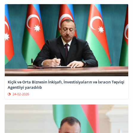
Kiçik və Orta Biznesin İnkişafı, İnvestisiyaların və İxracın Təşviqi
Agentliyi yaradılıb
24-02-2026