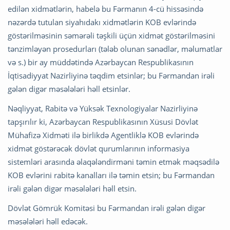
edilən xidmətlərin, habelə bu Fərmanın 4-cü hissəsində
nəzərdə tutulan siyahıdakı xidmətlərin KOB evlərində
göstərilməsinin səmərəli təşkili üçün xidmət göstərilməsini
tənzimləyən prosedurları (tələb olunan sənədlər, məlumatlar
və s.) bir ay müddətində Azərbaycan Respublikasının
İqtisadiyyat Nazirliyinə təqdim etsinlər; bu Fərmandan irəli
gələn digər məsələləri həll etsinlər.
Nəqliyyat, Rabitə və Yüksək Texnologiyalar Nazirliyinə
tapşırılır ki, Azərbaycan Respublikasının Xüsusi Dövlət
Mühafizə Xidməti ilə birlikdə Agentliklə KOB evlərində
xidmət göstərəcək dövlət qurumlarının informasiya
sistemləri arasında əlaqələndirməni təmin etmək məqsədilə
KOB evlərini rabitə kanalları ilə təmin etsin; bu Fərmandan
irəli gələn digər məsələləri həll etsin.
Dövlət Gömrük Komitəsi bu Fərmandan irəli gələn digər
məsələləri həll edəcək.