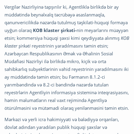
Vergilər Nazirliyinə tapşırılır ki, Agentliklə birlikdə bir ay
müddətində beynəlxalq təcrübəyə əsaslanmaqla,
qanunvericilikdə nəzərdə tutulmuş təşkilati-hüquqi formaya
uyğun olaraq
KOB klaster şirkəti-
nin meyarlarını müəyyən
etsin; kommersiya hüquqi şəxsi kimi qeydiyyata alınmış
KOB
klaster şirkəti
reyestrinin yaradılmasını təmin etsin;
Azərbaycan Respublikasının Əmək və Əhalinin Sosial
Müdafiəsi Nazirliyi ilə birlikdə mikro, kiçik və orta
sahibkarlıq subyektlərinin vahid reyestrinin yaradılmasını iki
ay müddətində təmin etsin; bu Fərmanın 8.1.2-ci
yarımbəndində və 8.2-ci bəndində nəzərdə tutulan
reyestrlərin Agentliyin informasiya sisteminə inteqrasiyasını,
həmin məlumatların real vaxt rejimində Agentliyə
ötürülməsini və mütəmadi olaraq yenilənməsini təmin etsin.
Mərkəzi və yerli icra hakimiyyəti və bələdiyyə orqanları,
dövlət adından yaradılan publik hüquqi şəxslər və