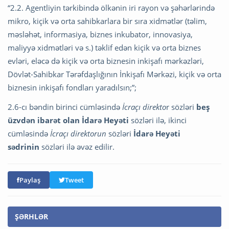
“2.2. Agentliyin tərkibində ölkənin iri rayon və şəhərlərində
mikro, kiçik və orta sahibkarlara bir sıra xidmətlər (təlim,
məsləhət, informasiya, biznes inkubator, innovasiya,
maliyyə xidmətləri və s.) təklif edən kiçik və orta biznes
evləri, eləcə də kiçik və orta biznesin inkişafı mərkəzləri,
Dövlət-Sahibkar Tərəfdaşlığının İnkişafı Mərkəzi, kiçik və orta
biznesin inkişafı fondları yaradılsın;”;
2.6-cı bəndin birinci cümləsində
İcraçı direkto
r sözləri
beş
üzvdən ibarət olan İdarə Heyəti
sözləri ilə, ikinci
cümləsində
İcraçı direktorun
sözləri
İdarə Heyəti
sədrinin
sözləri ilə əvəz edilir.
Paylaş
Tweet
ŞƏRHLƏR