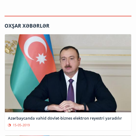
OXŞAR XƏBƏRLƏR
Azərbaycanda vahid dövlət-biznes elektron reyestri yaradılır
15-05-2019