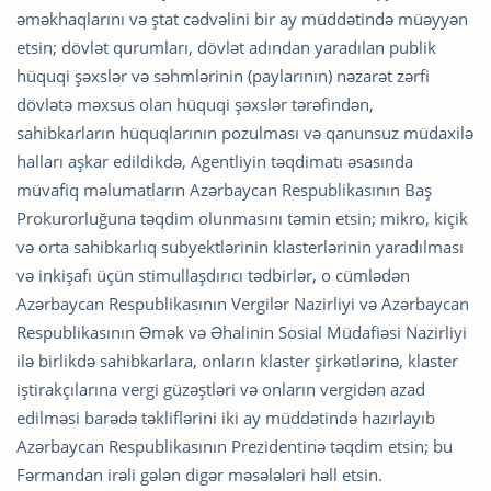
əməkhaqlarını və ştat cədvəlini bir ay müddətində müəyyən
etsin; dövlət qurumları, dövlət adından yaradılan publik
hüquqi şəxslər və səhmlərinin (paylarının) nəzarət zərfi
dövlətə məxsus olan hüquqi şəxslər tərəfindən,
sahibkarların hüquqlarının pozulması və qanunsuz müdaxilə
halları aşkar edildikdə, Agentliyin təqdimatı əsasında
müvafiq məlumatların Azərbaycan Respublikasının Baş
Prokurorluğuna təqdim olunmasını təmin etsin; mikro, kiçik
və orta sahibkarlıq subyektlərinin klasterlərinin yaradılması
və inkişafı üçün stimullaşdırıcı tədbirlər, o cümlədən
Azərbaycan Respublikasının Vergilər Nazirliyi və Azərbaycan
Respublikasının Əmək və Əhalinin Sosial Müdafiəsi Nazirliyi
ilə birlikdə sahibkarlara, onların klaster şirkətlərinə, klaster
iştirakçılarına vergi güzəştləri və onların vergidən azad
edilməsi barədə təkliflərini iki ay müddətində hazırlayıb
Azərbaycan Respublikasının Prezidentinə təqdim etsin; bu
Fərmandan irəli gələn digər məsələləri həll etsin.