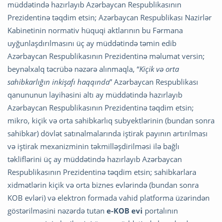
müddətində hazırlayıb Azərbaycan Respublikasının
Prezidentinə təqdim etsin; Azərbaycan Respublikası Nazirlər
Kabinetinin normativ hüquqi aktlarının bu Fərmana
uyğunlaşdırılmasını üç ay müddətində təmin edib
Azərbaycan Respublikasının Prezidentinə məlumat versin;
beynəlxalq təcrübə nəzərə alınmaqla, “
Kiçik və orta
sahibkarlığın inkişafı haqqında
” Azərbaycan Respublikası
qanununun layihəsini altı ay müddətində hazırlayıb
Azərbaycan Respublikasının Prezidentinə təqdim etsin;
mikro, kiçik və orta sahibkarlıq subyektlərinin (bundan sonra
sahibkar) dövlət satınalmalarında iştirak payının artırılması
və iştirak mexanizminin təkmilləşdirilməsi ilə bağlı
təkliflərini üç ay müddətində hazırlayıb Azərbaycan
Respublikasının Prezidentinə təqdim etsin; sahibkarlara
xidmətlərin kiçik və orta biznes evlərində (bundan sonra
KOB evləri) və elektron formada vahid platforma üzərindən
göstərilməsini nəzərdə tutan
e-KOB evi
portalının