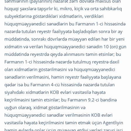
səhmlərinin (paylarının) nəzarət zərfi dövlətə məxsus olan
hüquqi şəxslərə tapşırlır ki, mikro, kiçik və orta sahibkarlıq
subyektlərinə göstərdikləri xidmətlərin, verdikləri
hüquqmüəyyənedici sənədlərin bu Fərmanın 1-ci hissəsində
nəzərdə tutulan reyestr fəaliyyətə başladıqdan sonra bir ay
müddətində, sonrakı dövrlərdə müəyyən edilən hər bir yeni
xidmətin və verilən hüquqmüəyyənedici sənədin 10 (on) gün
müddətində reyestrdə qeydə alınmasını təmin etsinlər; bu
Fərmanın 1-ci hissəsində nəzərdə tutulmuş reyestrə daxil
olan xidmətlərin göstərilməsini və hüquqmüəyyənedici
sənədlərin verilməsini, həmin reyestr fəaliyyətə başlayana
qədər isə bu Fərmanın 4-cü hissəsində nəzərdə tutulan
siyahıdakı xidmətlərin KOB evləri vasitəsilə həyata
keçirilməsini təmin etsinlər; bu Fərmanın 9.2-ci bəndinə
uyğun olaraq, xidmət göstərilməsinin və
hüquqmüəyyənedici sənədlər verilməsinin KOB evləri
vasitəsilə həyata keçirilməsini təmin etmək üçün Agentliyin
həmin evlərdə onlar üçün müəyyən etdiyi yerləri zəruri işçi