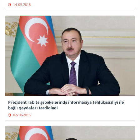
14-03-2018
Prezident rabitə şəbəkələrində informasiya təhlükəsizliyi ilə
bağlı qaydaları təsdiqlədi
02-10-2015