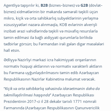
Agentliyə tapşırılır ki,
B2B
(biznes–biznes) və
G2B
(dövlət–
biznes) xidmətlərinin bir məkanda səmərəli təşkili üçün
mikro, kiçik və orta sahibkarlıq subyektlərinin yerləşmə
xüsusiyyətləri nəzərə alınmaqla, KOB evlərinin əlverişli
inzibati ərazi vahidlərində təşkili və müvafiq resurslarla
təmin edilməsi ilə bağlı aidiyyəti qurumlarla birlikdə
tədbirlər görsün; bu Fərmandan irəli gələn digər məsələləri
həll etsin.
Ədliyyə Nazirliyi mərkəzi icra hakimiyyəti orqanlarının
normativ hüquqi aktlarının və normativ xarakterli aktların
bu Fərmana uyğunlaşdırılmasını təmin edib Azərbaycan
Respublikasının Nazirlər Kabinetinə məlumat verəcək.
“
Kiçik və orta sahibkarlıq sahəsində idarəetmənin daha da
təkmilləşdirilməsi haqqında
” Azərbaycan Respublikası
Prezidentinin 2017-ci il 28 dekabr tarixli 1771 nömrəli
Fərmanında (Azərbaycan Respublikasının Qanunvericilik