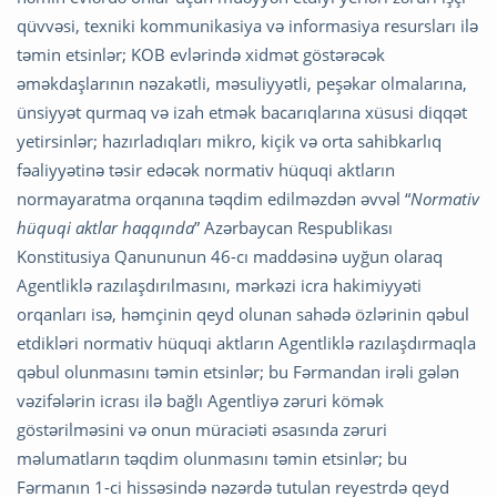
qüvvəsi, texniki kommunikasiya və informasiya resursları ilə
təmin etsinlər; KOB evlərində xidmət göstərəcək
əməkdaşlarının nəzakətli, məsuliyyətli, peşəkar olmalarına,
ünsiyyət qurmaq və izah etmək bacarıqlarına xüsusi diqqət
yetirsinlər; hazırladıqları mikro, kiçik və orta sahibkarlıq
fəaliyyətinə təsir edəcək normativ hüquqi aktların
normayaratma orqanına təqdim edilməzdən əvvəl “
Normativ
hüquqi aktlar haqqında
” Azərbaycan Respublikası
Konstitusiya Qanununun 46-cı maddəsinə uyğun olaraq
Agentliklə razılaşdırılmasını, mərkəzi icra hakimiyyəti
orqanları isə, həmçinin qeyd olunan sahədə özlərinin qəbul
etdikləri normativ hüquqi aktların Agentliklə razılaşdırmaqla
qəbul olunmasını təmin etsinlər; bu Fərmandan irəli gələn
vəzifələrin icrası ilə bağlı Agentliyə zəruri kömək
göstərilməsini və onun müraciəti əsasında zəruri
məlumatların təqdim olunmasını təmin etsinlər; bu
Fərmanın 1-ci hissəsində nəzərdə tutulan reyestrdə qeyd