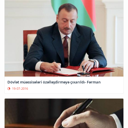
Dövlət müəssisələri özəlləşdirməyə çıxarıldı- Fərman
19-07-2016