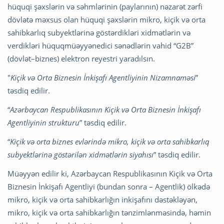
hüquqi şəxslərin və səhmlərinin (paylarının) nəzarət zərfi
dövlətə məxsus olan hüquqi şəxslərin mikro, kiçik və orta
sahibkarlıq subyektlərinə göstərdikləri xidmətlərin və
verdikləri hüquqmüəyyənedici sənədlərin vahid “G2B”
(dövlət–biznes) elektron reyestri yaradılsın.
"
Kiçik və Orta Biznesin İnkişafı Agentliyinin Nizamnaməsi
”
təsdiq edilir.
“
Azərbaycan Respublikasının Kiçik və Orta Biznesin İnkişafı
Agentliyinin strukturu
” təsdiq edilir.
“
Kiçik və orta biznes evlərində mikro, kiçik və orta sahibkarlıq
subyektlərinə göstərilən xidmətlərin siyahısı
” təsdiq edilir.
Müəyyən edilir ki, Azərbaycan Respublikasının Kiçik və Orta
Biznesin İnkişafı Agentliyi (bundan sonra – Agentlik) ölkədə
mikro, kiçik və orta sahibkarlığın inkişafını dəstəkləyən,
mikro, kiçik və orta sahibkarlığın tənzimlənməsində, həmin