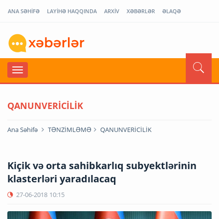
ANA SƏHİFƏ
LAYİHƏ HAQQINDA
ARXİV
XƏBƏRLƏR
ƏLAQƏ
QANUNVERİCİLİK
Ana Səhifə
TƏNZİMLƏMƏ
QANUNVERİCİLİK
Kiçik və orta sahibkarlıq subyektlərinin
klasterləri yaradılacaq
27-06-2018
10:15