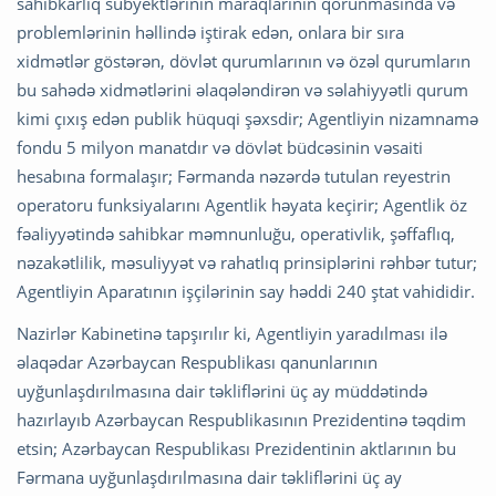
sahibkarlıq subyektlərinin maraqlarının qorunmasında və
problemlərinin həllində iştirak edən, onlara bir sıra
xidmətlər göstərən, dövlət qurumlarının və özəl qurumların
bu sahədə xidmətlərini əlaqələndirən və səlahiyyətli qurum
kimi çıxış edən publik hüquqi şəxsdir; Agentliyin nizamnamə
fondu 5 milyon manatdır və dövlət büdcəsinin vəsaiti
hesabına formalaşır; Fərmanda nəzərdə tutulan reyestrin
operatoru funksiyalarını Agentlik həyata keçirir; Agentlik öz
fəaliyyətində sahibkar məmnunluğu, operativlik, şəffaflıq,
nəzakətlilik, məsuliyyət və rahatlıq prinsiplərini rəhbər tutur;
Agentliyin Aparatının işçilərinin say həddi 240 ştat vahididir.
Nazirlər Kabinetinə tapşırılır ki, Agentliyin yaradılması ilə
əlaqədar Azərbaycan Respublikası qanunlarının
uyğunlaşdırılmasına dair təkliflərini üç ay müddətində
hazırlayıb Azərbaycan Respublikasının Prezidentinə təqdim
etsin; Azərbaycan Respublikası Prezidentinin aktlarının bu
Fərmana uyğunlaşdırılmasına dair təkliflərini üç ay