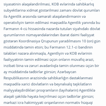
siyasətinin əlaqələndirilməsi, KOB evlərində sahibkarlıq
subyektlərinə xidmət göstərilməsi zamanı dövlət qurumları
ilə Agentlik arasında səmərəli əlaqələndirmənin və
operativliyin təmin edilməsi məqsədilə Agentlik yanında bu
Fərmanın 4-cü hissəsində nəzərdə tutulan siyahıdakı dövlət
qurumlarının nümayəndələrindən ibarət daimi fəaliyyət
göstərən Koordinasiya Qrupunun yaradılmasını 10 (on) gün
müddətində təmin etsin; bu Fərmanın 12.1-ci bəndinin
tələbləri nəzərə alınmaqla, Agentliyin və KOB evlərinin
fəaliyyətinin təmin edilməsi üçün onların müvafiq ərazi,
inzibati bina və zəruri avadanlıqla təmin olunması üçün bir
ay müddətində tədbirlər görsün; Azərbaycan
Respublikasının ərazisində sahibkarlığın dəstəklənməsi
məqsədilə xarici dövlətlərin və beynəlxalq təşkilatların
maliyyələşdirdikləri proqramların (layihələrin) Agentliklə
əlaqəli şəkildə həyata keçirilməsi üçün tədbirlər görsün;
mərkəzi icra hakimiyyəti orqanlarının normativ hüquqi