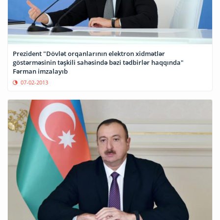
Prezident "Dövlət orqanlarının elektron xidmətlər
göstərməsinin təşkili sahəsində bəzi tədbirlər haqqında"
Fərman imzalayıb
07-02-2013