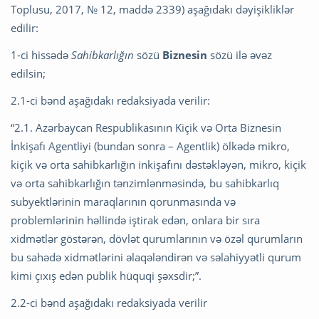
Toplusu, 2017, № 12, maddə 2339) aşağıdakı dəyişikliklər
edilir:
1-ci hissədə
Sahibkarlığın
sözü
Biznesin
sözü ilə əvəz
edilsin;
2.1-ci bənd aşağıdakı redaksiyada verilir:
“2.1. Azərbaycan Respublikasının Kiçik və Orta Biznesin
İnkişafı Agentliyi (bundan sonra – Agentlik) ölkədə mikro,
kiçik və orta sahibkarlığın inkişafını dəstəkləyən, mikro, kiçik
və orta sahibkarlığın tənzimlənməsində, bu sahibkarlıq
subyektlərinin maraqlarının qorunmasında və
problemlərinin həllində iştirak edən, onlara bir sıra
xidmətlər göstərən, dövlət qurumlarının və özəl qurumların
bu sahədə xidmətlərini əlaqələndirən və səlahiyyətli qurum
kimi çıxış edən publik hüquqi şəxsdir;”.
2.2-ci bənd aşağıdakı redaksiyada verilir