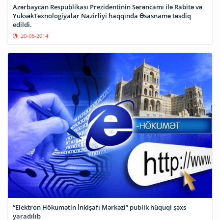
Azərbaycan Respublikası Prezidentinin Sərəncamı ilə Rabitə və
YüksəkTexnologiyalar Nazirliyi haqqında Əsasnamə təsdiq
edildi.
20-06-2014
“Elektron Hökumətin İnkişafı Mərkəzi” publik hüquqi şəxs
yaradılıb