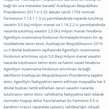
bağlı bir sıra məsələlər barədə” Azərbaycan Respublikası
Prezidentinin 2017-ci il 25 dekabr tarixli 1756 nömrəli
Fərmanının 1.13.1.1.3-cü yarımbəndində nəzərdə tutulmuş
vəsaitin 3,0 (üç) milyon manatı və 1.14.2.2-ci yarımbəndində
nəzərdə tutulmuş vəsaitin 2,0 (iki) milyon manatı hesabına
Agentliyin nizamnamə fondunun formalaşdırılmasını bir ay
müddətində təmin etsin; Azərbaycan Respublikasının 2019-
cu il dövlət büdcəsinin layihəsində Agentliyin nizamnamə
fondunun artırılması üçün 5,0 (beş) milyon manat vəsaitin
nəzərdə tutulmasını təmin etsin və həmin vəsait hesabına
Agentliyin nizamnamə fondunun artırılması ilə bağlı
təkliflərini Azərbaycan Respublikasının Prezidentinə təqdim
etsin; Agentliyin fəaliyyətinin təmin edilməsi məqsədilə hər il
dövlət büdcəsi tərtib edilərkən zəruri vəsaitin nəzərdə
tutulmasını təmin etsin; sahibkarlıq fəaliyyətinə təsir edəcək
normativ hüquqi aktlar hazırlanarkən bu Fərmanın 9.5-ci
bəndinin icrasını nəzarətdə saxlasın; sahibkarlığın inkişafı