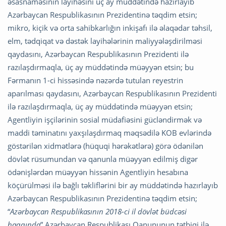
əsasnaməsinin layihəsini üç ay müddətində hazırlayıb
Azərbaycan Respublikasının Prezidentinə təqdim etsin;
mikro, kiçik və orta sahibkarlığın inkişafı ilə əlaqədar təhsil,
elm, tədqiqat və dəstək layihələrinin maliyyələşdirilməsi
qaydasını, Azərbaycan Respublikasının Prezidenti ilə
razılaşdırmaqla, üç ay müddətində müəyyən etsin; bu
Fərmanın 1-ci hissəsində nəzərdə tutulan reyestrin
aparılması qaydasını, Azərbaycan Respublikasının Prezidenti
ilə razılaşdırmaqla, üç ay müddətində müəyyən etsin;
Agentliyin işçilərinin sosial müdafiəsini gücləndirmək və
maddi təminatını yaxşılaşdırmaq məqsədilə KOB evlərində
göstərilən xidmətlərə (hüquqi hərəkətlərə) görə ödənilən
dövlət rüsumundan və qanunla müəyyən edilmiş digər
ödənişlərdən müəyyən hissənin Agentliyin hesabına
köçürülməsi ilə bağlı təkliflərini bir ay müddətində hazırlayıb
Azərbaycan Respublikasının Prezidentinə təqdim etsin;
“
Azərbaycan Respublikasının 2018-ci il dövlət büdcəsi
haqqında
” Azərbaycan Respublikası Qanununun tətbiqi ilə