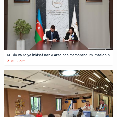
KOBİA və Asiya İnkişaf Bankı arasında memorandum imzalanıb
06-12-2024