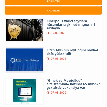
POPULYAR
YAZARLAR
Kiberpolis xarici saytlara
hücumlar təşkil edən şəxsləri
saxlayıb
07-08-2026
Fitch ABB-nin reytinqini növbəti
dəfə yüksəltdi!
07-08-2026
“Əmək və Məşğulluq”
altsistemində hazırda 65 mindən
çox aktiv vakansiya var
07-08-2026