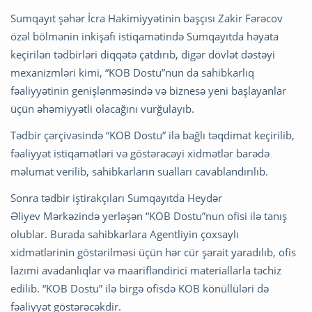
Sumqayıt şəhər İcra Hakimiyyətinin başçısı Zakir Fərəcov
özəl bölmənin inkişafı istiqamətində Sumqayıtda həyata
keçirilən tədbirləri diqqətə çatdırıb, digər dövlət dəstəyi
mexanizmləri kimi, “KOB Dostu”nun da sahibkarlıq
fəaliyyətinin genişlənməsində və biznesə yeni başlayanlar
üçün əhəmiyyətli olacağını vurğulayıb.
Tədbir çərçivəsində “KOB Dostu” ilə bağlı təqdimat keçirilib,
fəaliyyət istiqamətləri və göstərəcəyi xidmətlər barədə
məlumat verilib, sahibkarların sualları cavablandırılıb.
Sonra tədbir iştirakçıları Sumqayıtda Heydər
Əliyev Mərkəzində yerləşən “KOB Dostu”nun ofisi ilə tanış
olublar. Burada sahibkarlara Agentliyin çoxsaylı
xidmətlərinin göstərilməsi üçün hər cür şərait yaradılıb, ofis
lazımi avadanlıqlar və maarifləndirici materiallarla təchiz
edilib. “KOB Dostu” ilə birgə ofisdə KOB könüllüləri də
fəaliyyət göstərəcəkdir.