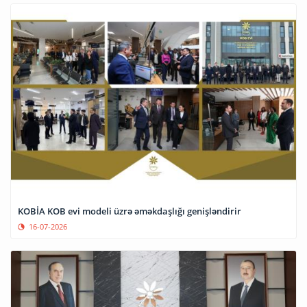
KOBİA KOB evi modeli üzrə əməkdaşlığı genişləndirir
16-07-2026