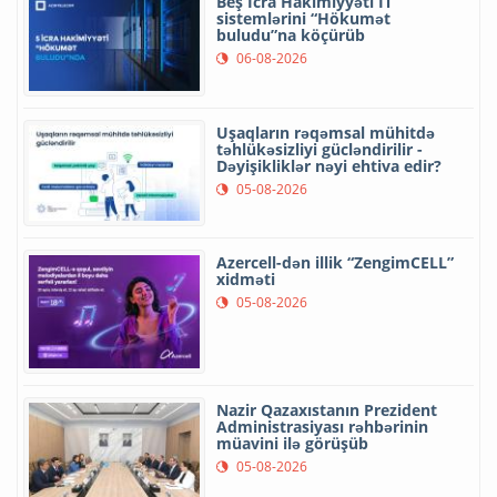
Beş İcra Hakimiyyəti İT
sistemlərini “Hökumət
buludu”na köçürüb
06-08-2026
Uşaqların rəqəmsal mühitdə
təhlükəsizliyi gücləndirilir -
Dəyişikliklər nəyi ehtiva edir?
05-08-2026
Azercell-dən illik “ZengimCELL”
xidməti
05-08-2026
Nazir Qazaxıstanın Prezident
Administrasiyası rəhbərinin
müavini ilə görüşüb
05-08-2026