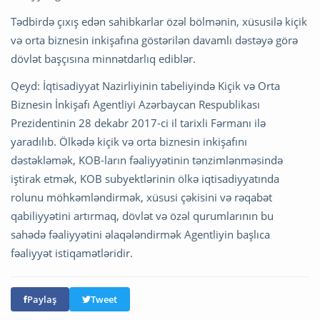
Tədbirdə çıxış edən sahibkarlar özəl bölmənin, xüsusilə kiçik
və orta biznesin inkişafına göstərilən davamlı dəstəyə görə
dövlət başçısına minnətdarlıq ediblər.
Qeyd: İqtisadiyyat Nazirliyinin tabeliyində Kiçik və Orta
Biznesin İnkişafı Agentliyi Azərbaycan Respublikası
Prezidentinin 28 dekabr 2017-ci il tarixli Fərmanı ilə
yaradılıb. Ölkədə kiçik və orta biznesin inkişafını
dəstəkləmək, KOB-ların fəaliyyətinin tənzimlənməsində
iştirak etmək, KOB subyektlərinin ölkə iqtisadiyyatında
rolunu möhkəmləndirmək, xüsusi çəkisini və rəqabət
qabiliyyətini artırmaq, dövlət və özəl qurumlarının bu
sahədə fəaliyyətini əlaqələndirmək Agentliyin başlıca
fəaliyyət istiqamətləridir.
Paylaş
Tweet