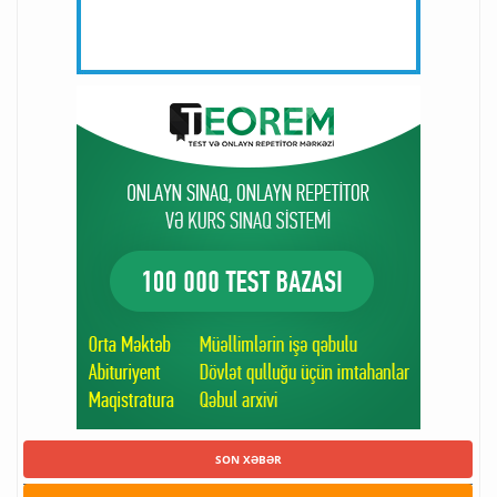
SON XƏBƏR