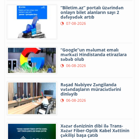
“Biletim.az” portalı üzərindən
onlayn bilet alanların sayı 2
dəfəyədək artıb
07-08-2026
“Google”un məlumat emalı
mərkəzi Hindistanda etirazlara
səbəb olub
06-08-2026
Rəşad Nəbiyev Zəngilanda
vətəndaşların müraciətlərini
dinləyib
06-08-2026
Xəzər dənizinin dibi ilə Trans-
Xəzər Fiber-Optik Kabel Xəttinin
çəkilişi başa çatıb