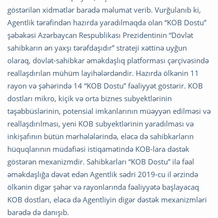
göstərilən xidmətlər barədə məlumat verib. Vurğulanıb ki,
Agentlik tərəfindən hazırda yaradılmaqda olan “KOB Dostu”
şəbəkəsi Azərbaycan Respublikası Prezidentinin “Dövlət
sahibkarın ən yaxşı tərəfdaşıdır” strateji xəttinə uyğun
olaraq, dövlət-sahibkar əməkdaşlıq platforması çərçivəsində
reallaşdırılan mühüm layihələrdəndir. Hazırda ölkənin 11
rayon və şəhərində 14 “KOB Dostu” fəaliyyət göstərir. KOB
dostları mikro, kiçik və orta biznes subyektlərinin
təşəbbüslərinin, potensial imkanlarının müəyyən edilməsi və
reallaşdırılması, yeni KOB subyektlərinin yaradılması və
inkişafının bütün mərhələlərində, eləcə də sahibkarların
hüquqlarının müdafiəsi istiqamətində KOB-lara dəstək
göstərən mexanizmdir. Sahibkarları “KOB Dostu” ilə fəal
əməkdaşlığa dəvət edən Agentlik sədri 2019-cu il ərzində
ölkənin digər şəhər və rayonlarında fəaliyyətə başlayacaq
KOB dostları, eləcə də Agentliyin digər dəstək mexanizmləri
barədə də danışıb.