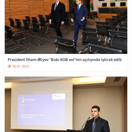
Prezident İlham Əliyev “Bakı KOB evi”nin açılışında iştirak edib
06-01-2023