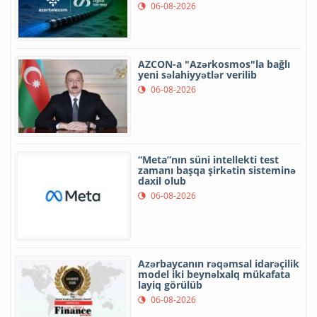
06-08-2026
AZCON-a "Azərkosmos"la bağlı
yeni səlahiyyətlər verilib
06-08-2026
“Meta”nın süni intellekti test
zamanı başqa şirkətin sisteminə
daxil olub
06-08-2026
Azərbaycanın rəqəmsal idarəçilik
model iki beynəlxalq mükafata
layiq görülüb
06-08-2026