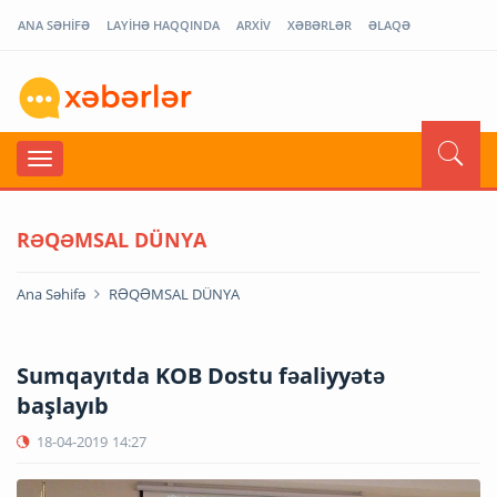
ANA SƏHİFƏ
LAYİHƏ HAQQINDA
ARXİV
XƏBƏRLƏR
ƏLAQƏ
RƏQƏMSAL DÜNYA
Ana Səhifə
RƏQƏMSAL DÜNYA
Sumqayıtda KOB Dostu fəaliyyətə
başlayıb
18-04-2019
14:27