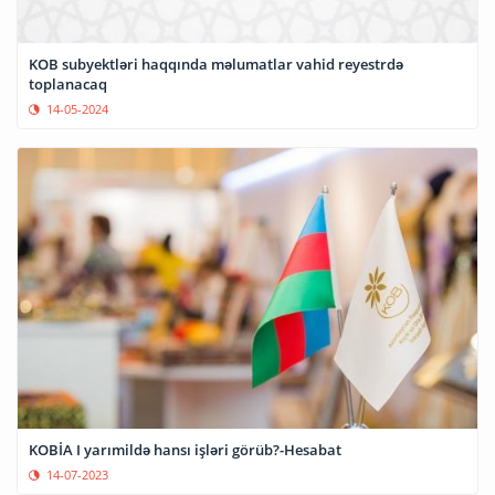
KOB subyektləri haqqında məlumatlar vahid reyestrdə
toplanacaq
14-05-2024
KOBİA I yarımildə hansı işləri görüb?-Hesabat
14-07-2023