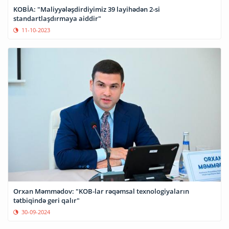
KOBİA: "Maliyyələşdirdiyimiz 39 layihədən 2-si
standartlaşdırmaya aiddir"
11-10-2023
Orxan Məmmədov: "KOB-lar rəqəmsal texnologiyaların
tətbiqində geri qalır"
30-09-2024