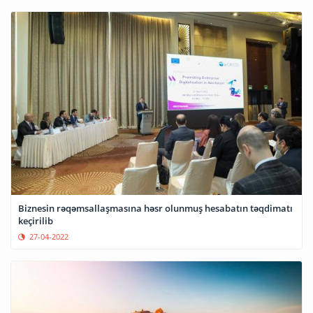
Biznesin rəqəmsallaşmasına həsr olunmuş hesabatın təqdimatı
keçirilib
27-04-2022