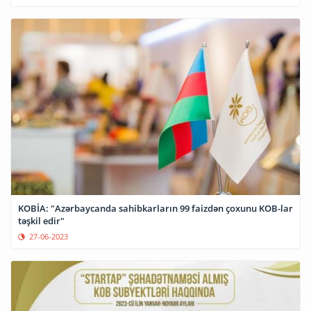
KOBİA: "Azərbaycanda sahibkarların 99 faizdən çoxunu KOB-lar
təşkil edir"
27-06-2023