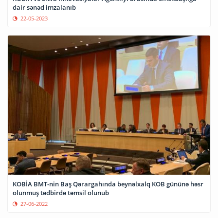
dair sənəd imzalanıb
22-05-2023
KOBİA BMT-nin Baş Qərargahında beynəlxalq KOB gününə həsr
olunmuş tədbirdə təmsil olunub
27-06-2022