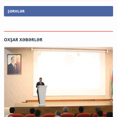
ŞƏRHLƏR
OXŞAR XƏBƏRLƏR