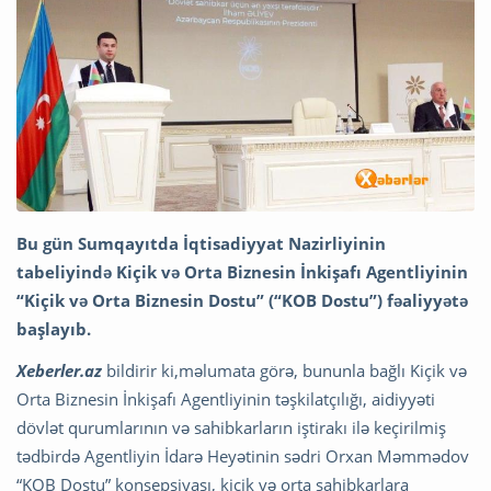
Bu gün Sumqayıtda İqtisadiyyat Nazirliyinin
tabeliyində Kiçik və Orta Biznesin İnkişafı Agentliyinin
“Kiçik və Orta Biznesin Dostu” (“KOB Dostu”) fəaliyyətə
başlayıb.
Xeberler.az
bildirir ki,məlumata görə, bununla bağlı Kiçik və
Orta Biznesin İnkişafı Agentliyinin təşkilatçılığı, aidiyyəti
dövlət qurumlarının və sahibkarların iştirakı ilə keçirilmiş
tədbirdə Agentliyin İdarə Heyətinin sədri Orxan Məmmədov
“KOB Dostu” konsepsiyası, kiçik və orta sahibkarlara