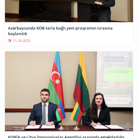
Azərbaycanda KOB-larla bağlı yeni proqramın icrasına
başlanılıb
11-10-2023
KOBİA və Litva İnnovasiyalar Agentliyi arasında əməkdaşlığa