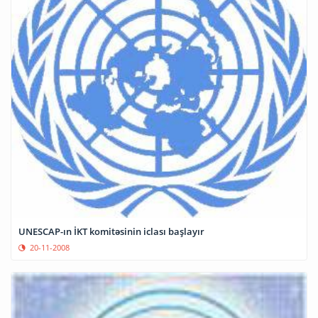
UNESCAP-ın İKT komitəsinin iclası başlayır
20-11-2008