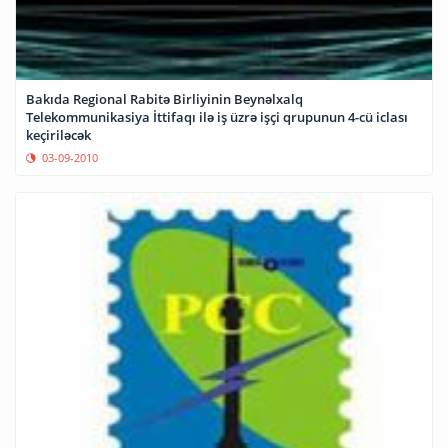
Bakıda Regional Rabitə Birliyinin Beynəlxalq
Telekommunikasiya İttifaqı ilə iş üzrə işçi qrupunun 4-cü iclası
keçiriləcək
03-09-2010