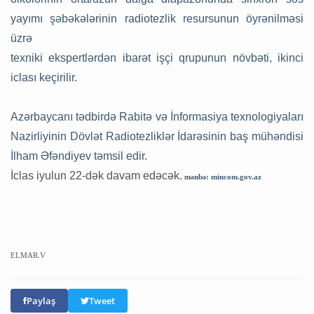
yayımı şəbəkələrinin radiotezlik resursunun öyrənilməsi
üzrə
texniki ekspertlərdən ibarət işçi qrupunun növbəti, ikinci
iclası keçirilir.
Azərbaycanı tədbirdə Rabitə və İnformasiya texnologiyaları
Nazirliyinin Dövlət Radiotezliklər İdarəsinin baş mühəndisi
İlham Əfəndiyev təmsil edir.
İclas iyulun 22-dək davam edəcək.
mənbə: mincom.gov.az
ELMAR.V
Paylaş
Tweet