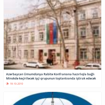
Azərbaycan Ümumdünya Rabitə Konfransına hazırlıqla bağlı
Minskdə keçiriləcək işçi qrupunun toplantısında iştirak edəcək
18-10-2010