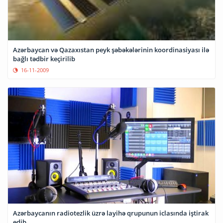
Azərbaycan və Qazaxıstan peyk şəbəkələrinin koordinasiyası ilə
bağlı tədbir keçirilib
16-11-2009
Azərbaycanın radiotezlik üzrə layihə qrupunun iclasında iştirak
edib