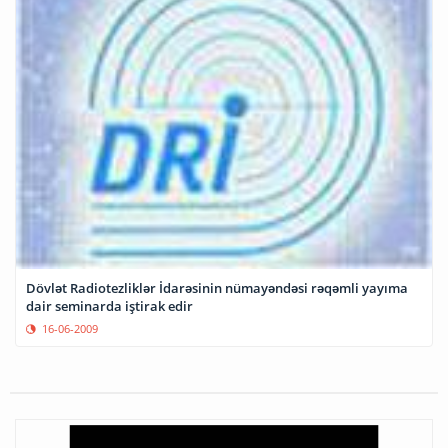
Dövlət Radiotezliklər İdarəsinin nümayəndəsi rəqəmli yayıma
dair seminarda iştirak edir
16-06-2009