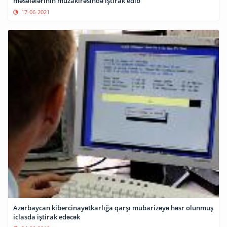
məsələlərinin müzakirəsində iştirak edib
17-06-2021
Azərbaycan kibercinayətkarlığa qarşı mübarizəyə həsr olunmuş
iclasda iştirak edəcək