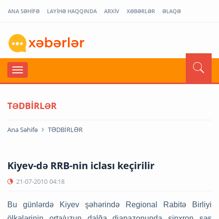
ANA SƏHİFƏ
LAYİHƏ HAQQINDA
ARXİV
XƏBƏRLƏR
ƏLAQƏ
TƏDBİRLƏR
Ana Səhifə
TƏDBİRLƏR
Kiyev-də RRB-nin iclası keçirilir
21-07-2010
04:18
Bu günlərdə Kiyev şəhərində Regional Rabitə Birliyi
ölkələrinin orta/uzun dalğa diapazonunda sinxron səs