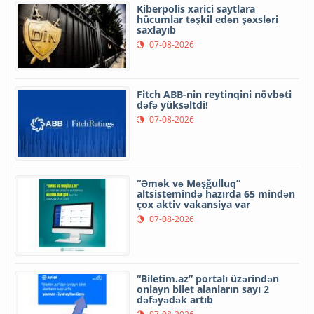
Kiberpolis xarici saytlara
hücumlar təşkil edən şəxsləri
saxlayıb
07-08-2026
Fitch ABB-nin reytinqini növbəti
dəfə yüksəltdi!
07-08-2026
“Əmək və Məşğulluq”
altsistemində hazırda 65 mindən
çox aktiv vakansiya var
07-08-2026
“Biletim.az” portalı üzərindən
onlayn bilet alanların sayı 2
dəfəyədək artıb