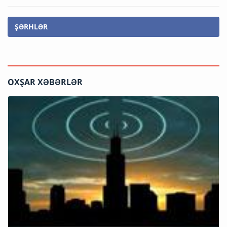
ŞƏRHLƏR
OXŞAR XƏBƏRLƏR