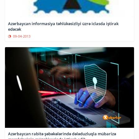
Azərbaycan informasiya təhlükəsizliyi üzrə iclasda iştirak
edəcək
09-04-2013
Azərbaycan rabitə şəbəkələrində dələduzluqla mübarizə