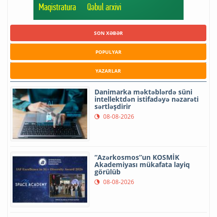
SON XƏBƏR
POPULYAR
YAZARLAR
Danimarka məktəblərdə süni
intellektdən istifadəyə nəzarəti
sərtləşdirir
08-08-2026
“Azərkosmos”un KOSMİK
Akademiyası mükafata layiq
görülüb
08-08-2026