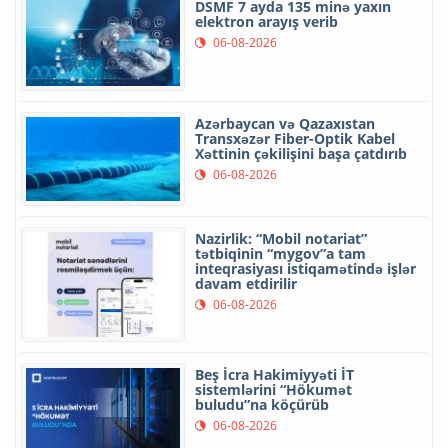
DSMF 7 ayda 135 minə yaxın
elektron arayış verib
06-08-2026
Azərbaycan və Qazaxıstan
Transxəzər Fiber-Optik Kabel
Xəttinin çəkilişini başa çatdırıb
06-08-2026
Nazirlik: “Mobil notariat”
tətbiqinin “mygov”a tam
inteqrasiyası istiqamətində işlər
davam etdirilir
06-08-2026
Beş İcra Hakimiyyəti İT
sistemlərini “Hökumət
buludu”na köçürüb
06-08-2026