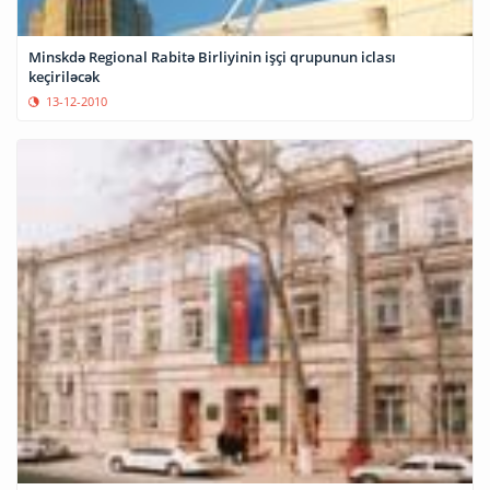
Minskdə Regional Rabitə Birliyinin işçi qrupunun iclası
keçiriləcək
13-12-2010