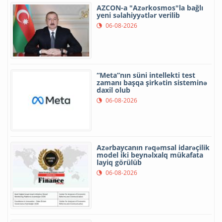
AZCON-a "Azərkosmos"la bağlı
yeni səlahiyyətlər verilib
06-08-2026
“Meta”nın süni intellekti test
zamanı başqa şirkətin sisteminə
daxil olub
06-08-2026
Azərbaycanın rəqəmsal idarəçilik
model iki beynəlxalq mükafata
layiq görülüb
06-08-2026