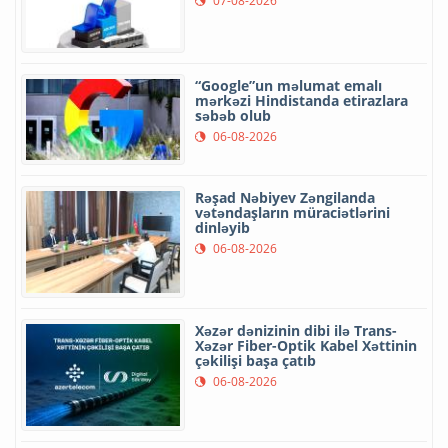
07-08-2026
“Google”un məlumat emalı
mərkəzi Hindistanda etirazlara
səbəb olub
06-08-2026
Rəşad Nəbiyev Zəngilanda
vətəndaşların müraciətlərini
dinləyib
06-08-2026
Xəzər dənizinin dibi ilə Trans-
Xəzər Fiber-Optik Kabel Xəttinin
çəkilişi başa çatıb
06-08-2026