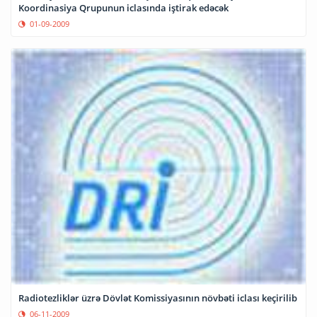
Koordinasiya Qrupunun iclasında iştirak edəcək
01-09-2009
Radiotezliklər üzrə Dövlət Komissiyasının növbəti iclası keçirilib
06-11-2009