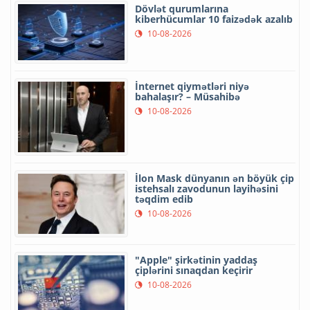
Dövlət qurumlarına
kiberhücumlar 10 faizədək azalıb
10-08-2026
İnternet qiymətləri niyə
bahalaşır? – Müsahibə
10-08-2026
İlon Mask dünyanın ən böyük çip
istehsalı zavodunun layihəsini
təqdim edib
10-08-2026
"Apple" şirkətinin yaddaş
çiplərini sınaqdan keçirir
10-08-2026