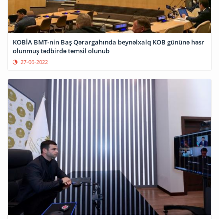
KOBİA BMT-nin Baş Qərargahında beynəlxalq KOB gününə həsr
olunmuş tədbirdə təmsil olunub
27-06-2022