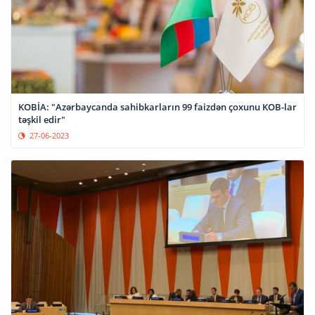
KOBİA: "Azərbaycanda sahibkarların 99 faizdən çoxunu KOB-lar
təşkil edir"
27-06-2023