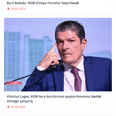
Bu il Bakıda “KOB Dünya Forumu” keçiriləcək
29-03-2023
Vinicius Lages: KOB-lara borclarının qaytarılmasına dəstək
olmağa çalışırıq
29-09-2025