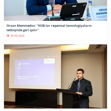
Orxan Məmmədov: "KOB-lar rəqəmsal texnologiyaların
tətbiqində geri qalır"
30-09-2024