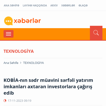
ANA SƏHİFƏ
LAYİHƏ HAQQINDA
ARXİV
XƏBƏRLƏR
ƏLAQƏ
TEXNOLOGİYA
Ana Səhifə
TEXNOLOGİYA
KOBİA-nın sədr müavini sərfəli yatırım
imkanları axtaran investorlara çağırış
edib
17-11-2023
09:19