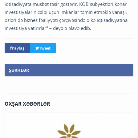
iqtisadiyyata müsbət təsir göstərir. KOB subyektləri kənar
investisiyaların cəlbi üçün imkanlar təmin etməklə yanaşı,
özləri də biznes fəaliyyəti çərçivəsində ölkə iqtisadiyyatına
investisiya yatırırlar" – deyə o əlavə edib.
Paylaş
Tweet
ŞƏRHLƏR
OXŞAR XƏBƏRLƏR