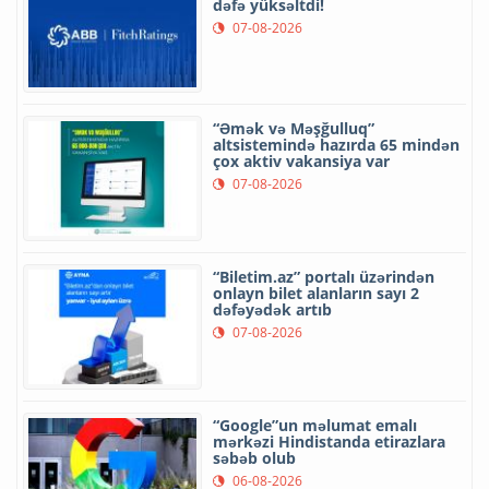
dəfə yüksəltdi!
07-08-2026
“Əmək və Məşğulluq”
altsistemində hazırda 65 mindən
çox aktiv vakansiya var
07-08-2026
“Biletim.az” portalı üzərindən
onlayn bilet alanların sayı 2
dəfəyədək artıb
07-08-2026
“Google”un məlumat emalı
mərkəzi Hindistanda etirazlara
səbəb olub
06-08-2026