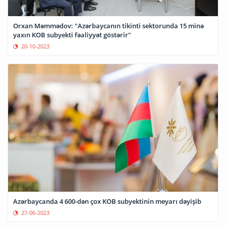
Orxan Məmmədov: "Azərbaycanın tikinti sektorunda 15 minə
yaxın KOB subyekti fəaliyyət göstərir"
20-10-2023
Azərbaycanda 4 600-dən çox KOB subyektinin meyarı dəyişib
27-06-2023