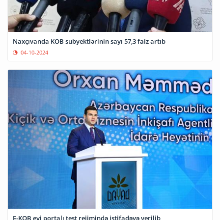
Naxçıvanda KOB subyektlərinin sayı 57,3 faiz artıb
04-10-2024
E-KOB evi portalı test rejimində istifadəyə verilib