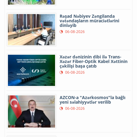
Rəşad Nəbiyev Zəngilanda
vətəndaşların müraciətlərini
dinləyib
06-08-2026
Xəzər dənizinin dibi ilə Trans-
Xəzər Fiber-Optik Kabel Xəttinin
çəkilişi başa çatıb
06-08-2026
AZCON-a "Azərkosmos"la bağlı
yeni səlahiyyətlər verilib
06-08-2026