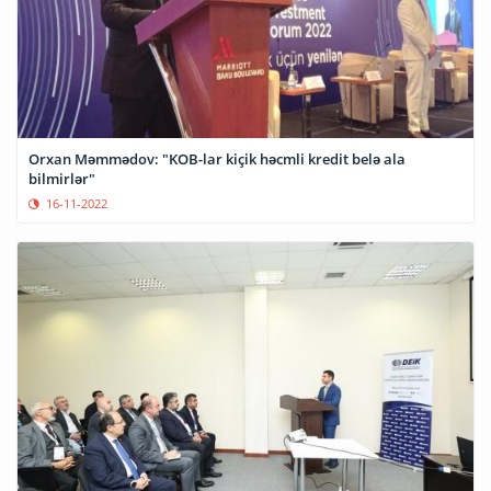
Orxan Məmmədov: "KOB-lar kiçik həcmli kredit belə ala
bilmirlər"
16-11-2022