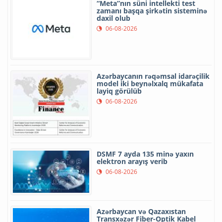
“Meta”nın süni intellekti test
zamanı başqa şirkətin sisteminə
daxil olub
06-08-2026
Azərbaycanın rəqəmsal idarəçilik
model iki beynəlxalq mükafata
layiq görülüb
06-08-2026
DSMF 7 ayda 135 minə yaxın
elektron arayış verib
06-08-2026
Azərbaycan və Qazaxıstan
Transxəzər Fiber-Optik Kabel