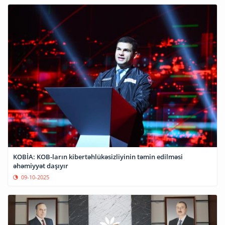
KOBİA: KOB-ların kibertəhlükəsizliyinin təmin edilməsi
əhəmiyyət daşıyır
09-10-2025