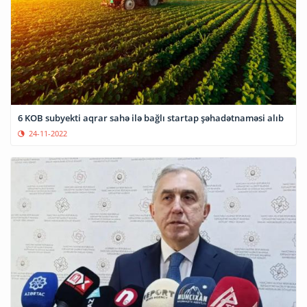
6 KOB subyekti aqrar sahə ilə bağlı startap şəhadətnaməsi alıb
24-11-2022