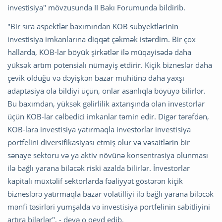
investisiya" mövzusunda II Bakı Forumunda bildirib.
"Bir sıra aspektlər baxımından KOB subyektlərinin
investisiya imkanlarına diqqət çəkmək istərdim. Bir çox
hallarda, KOB-lar böyük şirkətlər ilə müqayisədə daha
yüksək artım potensialı nümayiş etdirir. Kiçik bizneslər daha
çevik olduğu və dəyişkən bazar mühitinə daha yaxşı
adaptasiya ola bildiyi üçün, onlar asanlıqla böyüyə bilirlər.
Bu baxımdan, yüksək gəlirlilik axtarışında olan investorlar
üçün KOB-lar cəlbedici imkanlar təmin edir. Digər tərəfdən,
KOB-lara investisiya yatırmaqla investorlar investisiya
portfelini diversifikasiyası etmiş olur və vəsaitlərin bir
sənaye sektoru və ya aktiv növünə konsentrasiya olunması
ilə bağlı yarana biləcək riski azalda bilirlər. İnvestorlar
kapitalı müxtəlif sektorlarda fəaliyyət göstərən kiçik
bizneslərə yatırmaqla bazar volatilliyi ilə bağlı yarana biləcək
mənfi təsirləri yumşalda və investisiya portfelinin sabitliyini
artıra bilərlər", - deyə o qeyd edib.