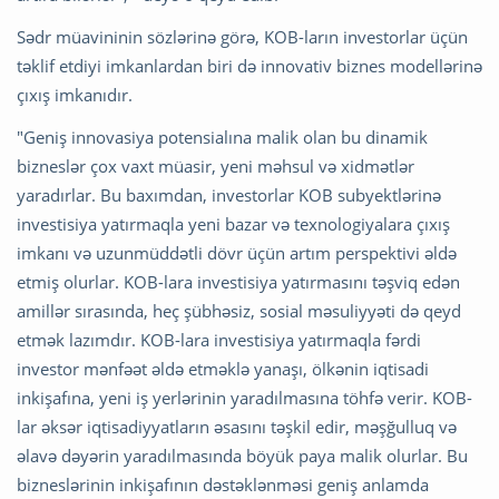
Sədr müavininin sözlərinə görə, KOB-ların investorlar üçün
təklif etdiyi imkanlardan biri də innovativ biznes modellərinə
çıxış imkanıdır.
"Geniş innovasiya potensialına malik olan bu dinamik
bizneslər çox vaxt müasir, yeni məhsul və xidmətlər
yaradırlar. Bu baxımdan, investorlar KOB subyektlərinə
investisiya yatırmaqla yeni bazar və texnologiyalara çıxış
imkanı və uzunmüddətli dövr üçün artım perspektivi əldə
etmiş olurlar. KOB-lara investisiya yatırmasını təşviq edən
amillər sırasında, heç şübhəsiz, sosial məsuliyyəti də qeyd
etmək lazımdır. KOB-lara investisiya yatırmaqla fərdi
investor mənfəət əldə etməklə yanaşı, ölkənin iqtisadi
inkişafına, yeni iş yerlərinin yaradılmasına töhfə verir. KOB-
lar əksər iqtisadiyyatların əsasını təşkil edir, məşğulluq və
əlavə dəyərin yaradılmasında böyük paya malik olurlar. Bu
bizneslərinin inkişafının dəstəklənməsi geniş anlamda