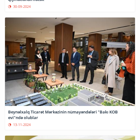
30-09-2024
Beynəlxalq Ticarət Mərkəzinin nümayəndələri "Bakı KOB
evi"ndə olublar
13-11-2024