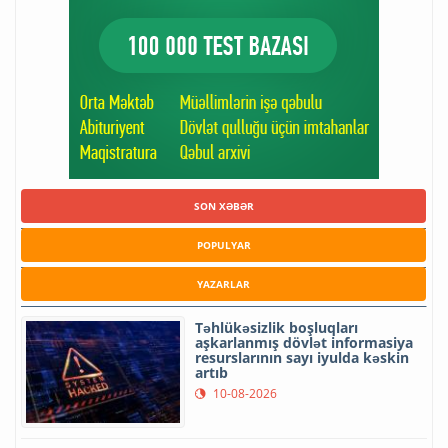
SON XƏBƏR
POPULYAR
YAZARLAR
Təhlükəsizlik boşluqları
aşkarlanmış dövlət informasiya
resurslarının sayı iyulda kəskin
artıb
10-08-2026