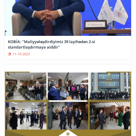
KOBİA: "Maliyyələşdirdiyimiz 39 layihədən 2-si
standartlaşdırmaya aiddir"
11-10-2023