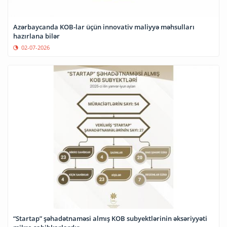
Azərbaycanda KOB-lar üçün innovativ maliyyə məhsulları
hazırlana bilər
02-07-2026
“Startap” şəhadətnaməsi almış KOB subyektlərinin əksəriyyəti