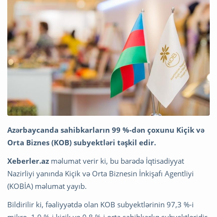
Azərbaycanda sahibkarların 99 %-dən çoxunu Kiçik və
Orta Biznes (KOB) subyektləri təşkil edir.
Xeberler.az
məlumat verir ki, bu barədə İqtisadiyyat
Nazirliyi yanında Kiçik və Orta Biznesin İnkişafı Agentliyi
(KOBİA) məlumat yayıb.
Bildirilir ki, fəaliyyətdə olan KOB subyektlərinin 97,3 %-i
mikro, 1,9 %-i kiçik və 0,8 %-i orta sahibkarlıq subyektləridir.