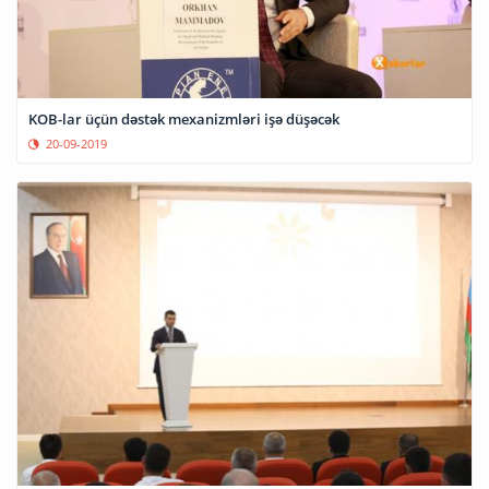
KOB-lar üçün dəstək mexanizmləri işə düşəcək
20-09-2019