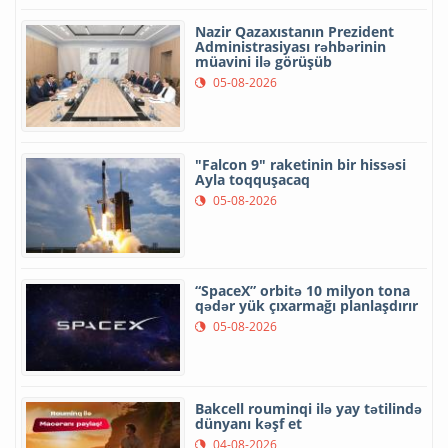
Nazir Qazaxıstanın Prezident
Administrasiyası rəhbərinin
müavini ilə görüşüb
05-08-2026
"Falcon 9" raketinin bir hissəsi
Ayla toqquşacaq
05-08-2026
“SpaceX” orbitə 10 milyon tona
qədər yük çıxarmağı planlaşdırır
05-08-2026
Bakcell rouminqi ilə yay tətilində
dünyanı kəşf et
04-08-2026