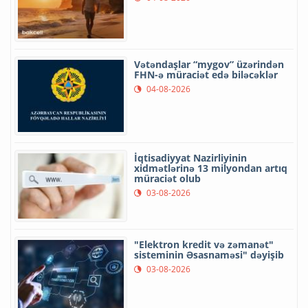
Vətəndaşlar “mygov” üzərindən
FHN-ə müraciət edə biləcəklər
04-08-2026
İqtisadiyyat Nazirliyinin
xidmətlərinə 13 milyondan artıq
müraciət olub
03-08-2026
"Elektron kredit və zəmanət"
sisteminin Əsasnaməsi" dəyişib
03-08-2026