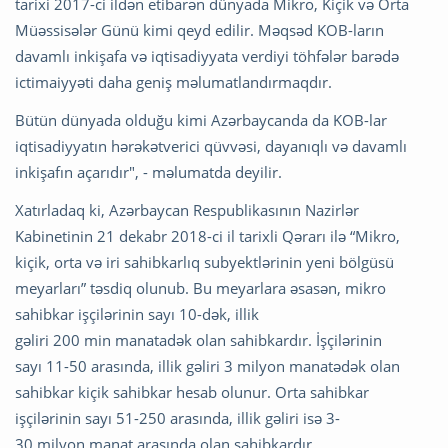
tarixi 2017-ci ildən etibarən dünyada Mikro, Kiçik və Orta
Müəssisələr Günü kimi qeyd edilir. Məqsəd KOB-ların
davamlı inkişafa və iqtisadiyyata verdiyi töhfələr barədə
ictimaiyyəti daha geniş məlumatlandırmaqdır.
Bütün dünyada olduğu kimi Azərbaycanda da KOB-lar
iqtisadiyyatın hərəkətverici qüvvəsi, dayanıqlı və davamlı
inkişafın açarıdır", - məlumatda deyilir.
Xatırladaq ki, Azərbaycan Respublikasının Nazirlər
Kabinetinin 21 dekabr 2018-ci il tarixli Qərarı ilə “Mikro,
kiçik, orta və iri sahibkarlıq subyektlərinin yeni bölgüsü
meyarları” təsdiq olunub. Bu meyarlara əsasən, mikro
sahibkar işçilərinin sayı 10-dək, illik
gəliri 200 min manatadək olan sahibkardır. İşçilərinin
sayı 11-50 arasında, illik gəliri 3 milyon manatədək olan
sahibkar kiçik sahibkar hesab olunur. Orta sahibkar
işçilərinin sayı 51-250 arasında, illik gəliri isə 3-
30 milyon manat arasında olan sahibkardır.