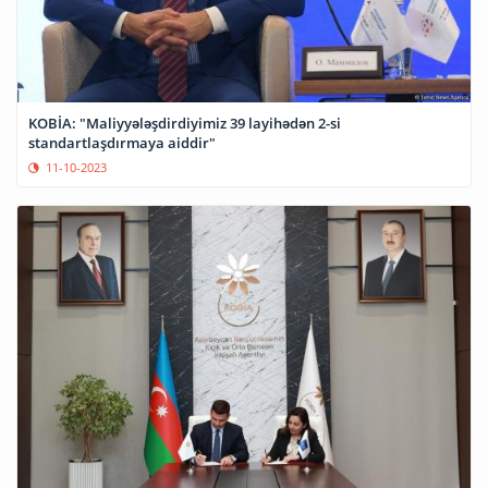
KOBİA: "Maliyyələşdirdiyimiz 39 layihədən 2-si
standartlaşdırmaya aiddir"
11-10-2023