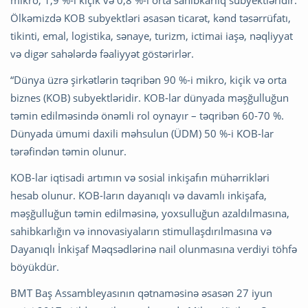
Ölkəmizdə KOB subyektləri əsasən ticarət, kənd təsərrüfatı,
tikinti, emal, logistika, sənaye, turizm, ictimai iaşə, nəqliyyat
və digər sahələrdə fəaliyyət göstərirlər.
“Dünya üzrə şirkətlərin təqribən 90 %-i mikro, kiçik və orta
biznes (KOB) subyektləridir. KOB-lar dünyada məşğulluğun
təmin edilməsində önəmli rol oynayır – təqribən 60-70 %.
Dünyada ümumi daxili məhsulun (ÜDM) 50 %-i KOB-lar
tərəfindən təmin olunur.
KOB-lar iqtisadi artımın və sosial inkişafın mühərrikləri
hesab olunur. KOB-ların dayanıqlı və davamlı inkişafa,
məşğulluğun təmin edilməsinə, yoxsulluğun azaldılmasına,
sahibkarlığın və innovasiyaların stimullaşdırılmasına və
Dayanıqlı İnkişaf Məqsədlərinə nail olunmasına verdiyi töhfə
böyükdür.
BMT Baş Assambleyasının qətnaməsinə əsasən 27 iyun