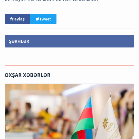
Paylaş
Tweet
ŞƏRHLƏR
OXŞAR XƏBƏRLƏR