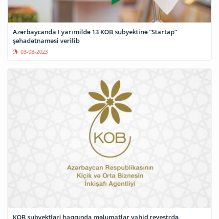
Azərbaycanda I yarımildə 13 KOB subyektinə “Startap”
şəhadətnaməsi verilib
03-08-2023
KOB subyektləri haqqında məlumatlar vahid reyestrdə