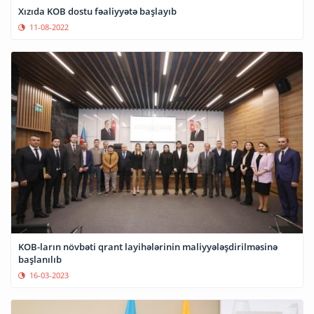
Xızıda KOB dostu fəaliyyətə başlayıb
11-08-2022
KOB-ların növbəti qrant layihələrinin maliyyələşdirilməsinə
başlanılıb
16-03-2023