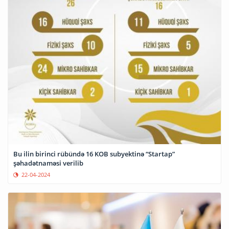
Bu ilin birinci rübündə 16 KOB subyektinə “Startap”
şəhadətnaməsi verilib
22-04-2024