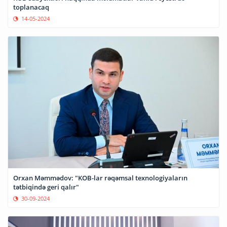
toplanacaq
14-05-2024
Orxan Məmmədov: "KOB-lar rəqəmsal texnologiyaların
tətbiqində geri qalır"
30-09-2024