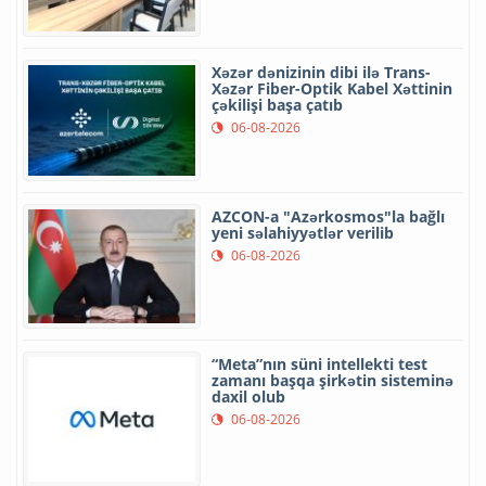
Xəzər dənizinin dibi ilə Trans-
Xəzər Fiber-Optik Kabel Xəttinin
çəkilişi başa çatıb
06-08-2026
AZCON-a "Azərkosmos"la bağlı
yeni səlahiyyətlər verilib
06-08-2026
“Meta”nın süni intellekti test
zamanı başqa şirkətin sisteminə
daxil olub
06-08-2026