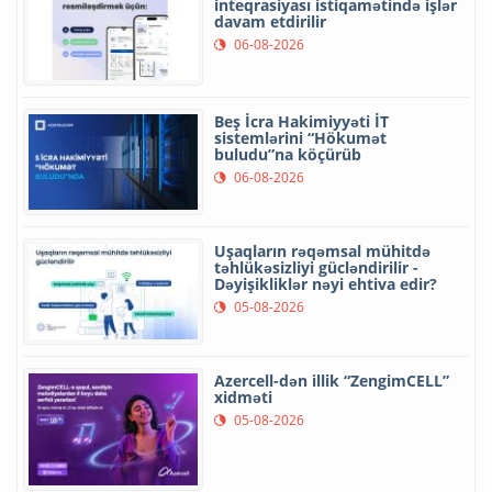
inteqrasiyası istiqamətində işlər
davam etdirilir
06-08-2026
Beş İcra Hakimiyyəti İT
sistemlərini “Hökumət
buludu”na köçürüb
06-08-2026
Uşaqların rəqəmsal mühitdə
təhlükəsizliyi gücləndirilir -
Dəyişikliklər nəyi ehtiva edir?
05-08-2026
Azercell-dən illik “ZengimCELL”
xidməti
05-08-2026