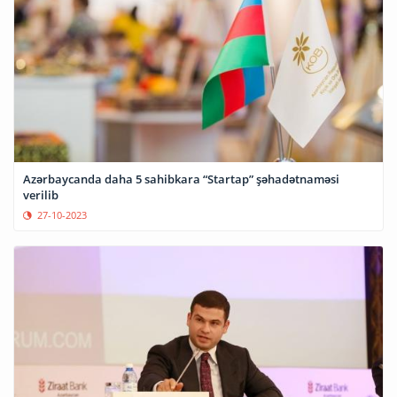
Azərbaycanda daha 5 sahibkara “Startap” şəhadətnaməsi
verilib
27-10-2023