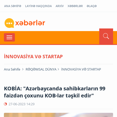
ANA SƏHİFƏ
LAYİHƏ HAQQINDA
ARXİV
XƏBƏRLƏR
ƏLAQƏ
İNNOVASİYA VƏ STARTAP
Ana Səhifə
RƏQƏMSAL DÜNYA
İNNOVASİYA VƏ STARTAP
KOBİA: "Azərbaycanda sahibkarların 99
faizdən çoxunu KOB-lar təşkil edir"
27-06-2023
14:29