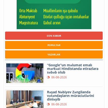
SON XƏBƏR
POPULYAR
YAZARLAR
“Google”un məlumat emalı
mərkəzi Hindistanda etirazlara
səbəb olub
06-08-2026
Rəşad Nəbiyev Zəngilanda
vətəndaşların müraciətlərini
dinləyib
06-08-2026