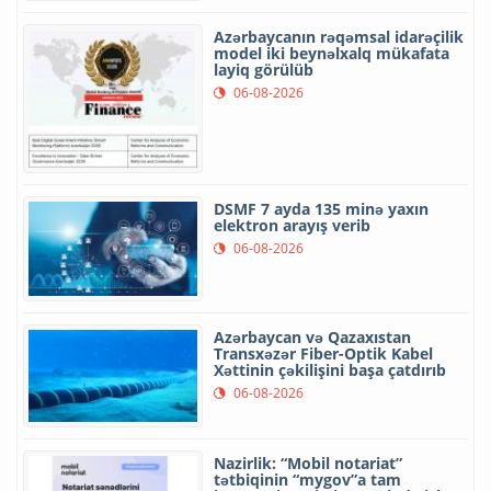
Azərbaycanın rəqəmsal idarəçilik
model iki beynəlxalq mükafata
layiq görülüb
06-08-2026
DSMF 7 ayda 135 minə yaxın
elektron arayış verib
06-08-2026
Azərbaycan və Qazaxıstan
Transxəzər Fiber-Optik Kabel
Xəttinin çəkilişini başa çatdırıb
06-08-2026
Nazirlik: “Mobil notariat”
tətbiqinin “mygov”a tam