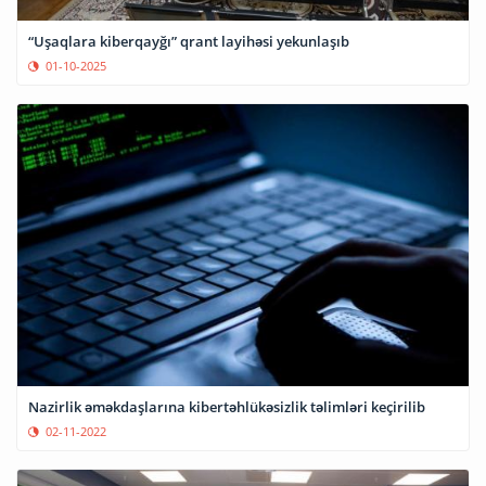
“Uşaqlara kiberqayğı” qrant layihəsi yekunlaşıb
01-10-2025
Nazirlik əməkdaşlarına kibertəhlükəsizlik təlimləri keçirilib
02-11-2022