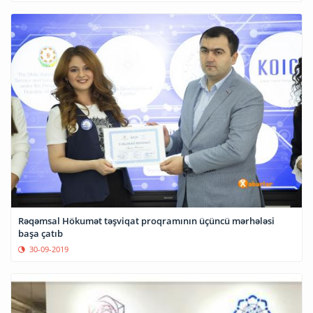
Rəqəmsal Hökumət təşviqat proqramının üçüncü mərhələsi
başa çatıb
30-09-2019