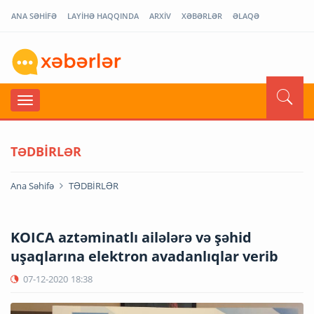
ANA SƏHİFƏ
LAYİHƏ HAQQINDA
ARXİV
XƏBƏRLƏR
ƏLAQƏ
TƏDBİRLƏR
Ana Səhifə
TƏDBİRLƏR
KOICA aztəminatlı ailələrə və şəhid
uşaqlarına elektron avadanlıqlar verib
07-12-2020
18:38