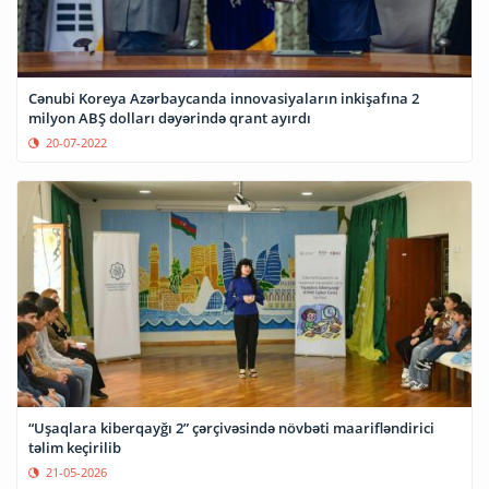
Cənubi Koreya Azərbaycanda innovasiyaların inkişafına 2
milyon ABŞ dolları dəyərində qrant ayırdı
20-07-2022
“Uşaqlara kiberqayğı 2” çərçivəsində növbəti maarifləndirici
təlim keçirilib
21-05-2026