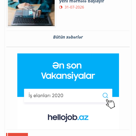
yeni mərhələ başlayır
31-07-2026
Bütün xəbərlər