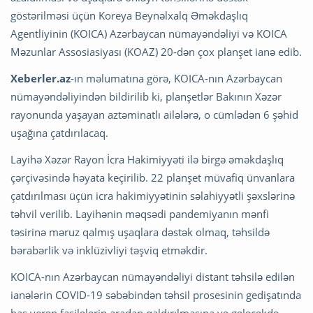
göstərilməsi üçün Koreya Beynəlxalq Əməkdaşlıq
Agentliyinin (KOICA) Azərbaycan nümayəndəliyi və KOICA
Məzunlar Assosiasiyası (KOAZ) 20-dən çox planşet ianə edib.
Xeberler.az
-ın məlumatına görə, KOICA-nın Azərbaycan
nümayəndəliyindən bildirilib ki, planşetlər Bakının Xəzər
rayonunda yaşayan aztəminatlı ailələrə, o cümlədən 6 şəhid
uşağına çatdırılacaq.
Layihə Xəzər Rayon İcra Hakimiyyəti ilə birgə əməkdaşlıq
çərçivəsində həyata keçirilib. 22 planşet müvafiq ünvanlara
çatdırılması üçün icra hakimiyyətinin səlahiyyətli şəxslərinə
təhvil verilib. Layihənin məqsədi pandemiyanın mənfi
təsirinə məruz qalmış uşaqlara dəstək olmaq, təhsildə
bərabərlik və inklüzivliyi təşviq etməkdir.
KOICA-nın Azərbaycan nümayəndəliyi distant təhsilə edilən
ianələrin COVID-19 səbəbindən təhsil prosesinin gedişatında
baş verən fasilələrin aradan qaldırılmasına və gələcəkdə