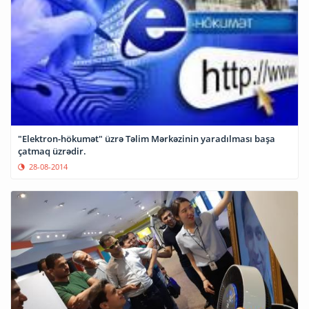
"Elektron-hökumət" üzrə Təlim Mərkəzinin yaradılması başa
çatmaq üzrədir.
28-08-2014