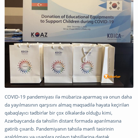
COVID-19 pandemiyası ilə mübarizə aparmaq və onun daha
da yayılmasının qarşısını almaq məqsədilə həyata keçirilən
qabaqlayıcı tədbirlər bir çox ölkələrdə olduğu kimi,
Azərbaycanda da təhsilin distant formada aparılmasına
gətirib çıxarıb. Pandemiyanın təhsilə mənfi təsirinin
azaldılması və uşaqlara onlayn təhsillərinə dəstək