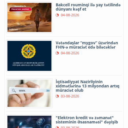
Bakcell rouminqi ilə yay tətilində
dünyanı kəşf et
04-08-2026
Vətəndaşlar “mygov” üzərindən
FHN-ə müraciət edə biləcəklər
04-08-2026
İqtisadiyyat Nazirliyinin
xidmətlərinə 13 milyondan artıq
müraciət olub
03-08-2026
"Elektron kredit və zəmanət"
sisteminin Əsasnaməsi" dəyişib
03-08-2026