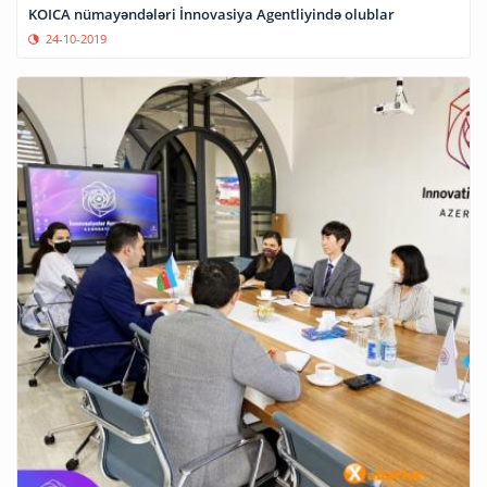
KOICA nümayəndələri İnnovasiya Agentliyində olublar
24-10-2019