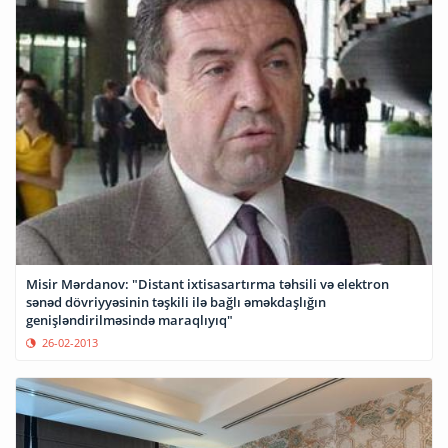
Misir Mərdanov: "Distant ixtisasartırma təhsili və elektron
sənəd dövriyyəsinin təşkili ilə bağlı əməkdaşlığın
genişləndirilməsində maraqlıyıq"
26-02-2013