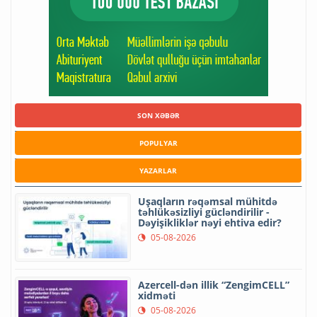
SON XƏBƏR
POPULYAR
YAZARLAR
Uşaqların rəqəmsal mühitdə
təhlükəsizliyi gücləndirilir -
Dəyişikliklər nəyi ehtiva edir?
05-08-2026
Azercell-dən illik “ZengimCELL”
xidməti
05-08-2026