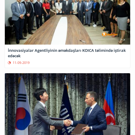
İnnovasiyalar Agentliyinin əməkdaşları KOICA təlimində iştirak
edəcək
11-09-2019