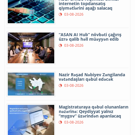
internetin topdansatış
qiymətlərini aşağı salacaq
03-08-2026
“ASAN AI Hub” növbəti çağırış
üzrə qalib həll müəyyən edib
03-08-2026
Nazir Rəşad Nəbiyev Zəngilanda
vətəndaşları qəbul edəcək
03-08-2026
Magistraturaya qəbul olunanların
nəzərinə: Qeydiyyat yalnız
“mygov” üzərindən aparılacaq
03-08-2026