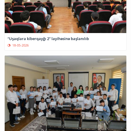
“Uşaqlara kiberqayğı 2” layihəsinə başlanılıb
18-05-2026