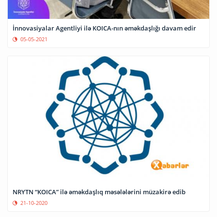
İnnovasiyalar Agentliyi ilə KOICA-nın əməkdaşlığı davam edir
05-05-2021
NRYTN “KOICA” ilə əməkdaşlıq məsələlərini müzakirə edib
21-10-2020