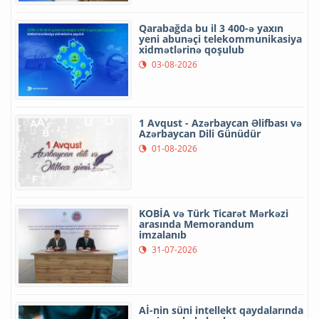
Qarabağda bu il 3 400-ə yaxın
yeni abunəçi telekommunikasiya
xidmətlərinə qoşulub
03-08-2026
1 Avqust - Azərbaycan Əlifbası və
Azərbaycan Dili Günüdür
01-08-2026
KOBİA və Türk Ticarət Mərkəzi
arasında Memorandum
imzalanıb
31-07-2026
Aİ-nin süni intellekt qaydalarında