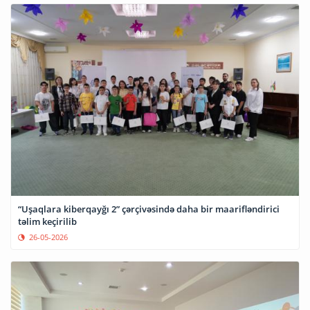
“Uşaqlara kiberqayğı 2” çərçivəsində daha bir maarifləndirici
təlim keçirilib
26-05-2026