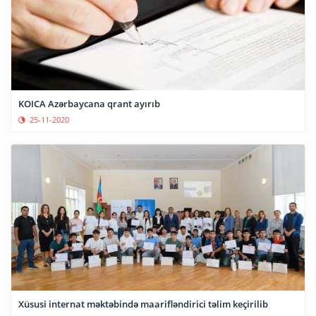
KOICA Azərbaycana qrant ayırıb
25-11-2020
Xüsusi internat məktəbində maarifləndirici təlim keçirilib