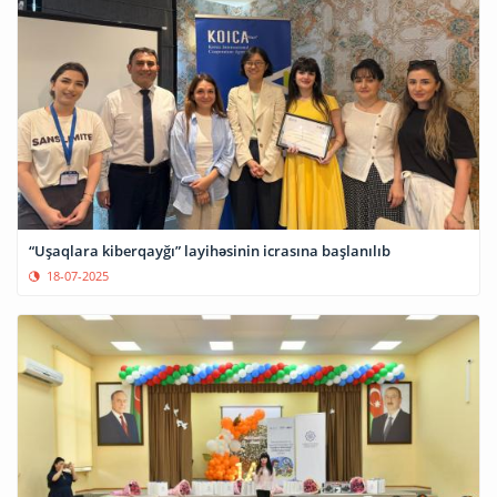
“Uşaqlara kiberqayğı” layihəsinin icrasına başlanılıb
18-07-2025