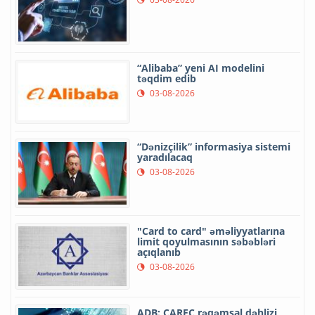
“Alibaba” yeni AI modelini
təqdim edib
03-08-2026
“Dənizçilik” informasiya sistemi
yaradılacaq
03-08-2026
"Card to card" əməliyyatlarına
limit qoyulmasının səbəbləri
açıqlanıb
03-08-2026
ADB: CAREC rəqəmsal dəhlizi