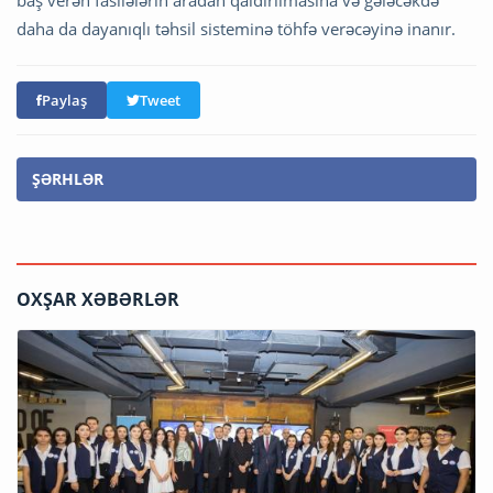
daha da dayanıqlı təhsil sisteminə töhfə verəcəyinə inanır.
Paylaş
Tweet
ŞƏRHLƏR
OXŞAR XƏBƏRLƏR