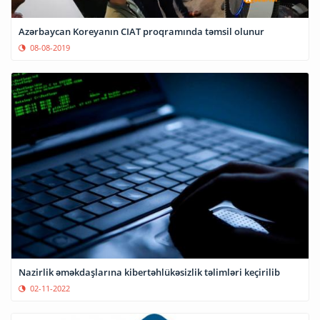
Azərbaycan Koreyanın CIAT proqramında təmsil olunur
08-08-2019
Nazirlik əməkdaşlarına kibertəhlükəsizlik təlimləri keçirilib
02-11-2022