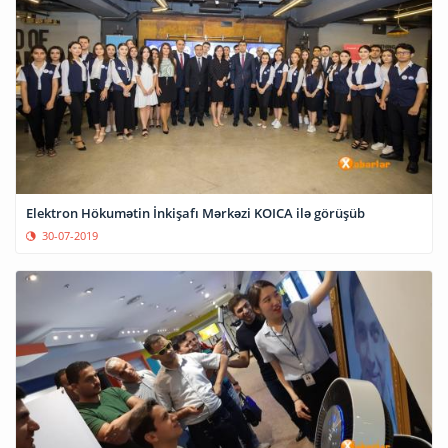
Elektron Hökumətin İnkişafı Mərkəzi KOICA ilə görüşüb
30-07-2019