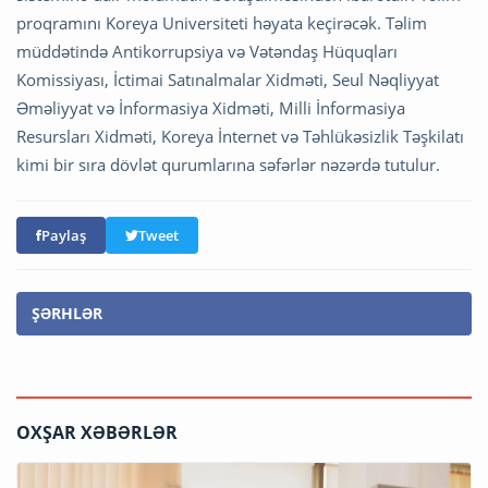
proqramını Koreya Universiteti həyata keçirəcək. Təlim
müddətində Antikorrupsiya və Vətəndaş Hüquqları
Komissiyası, İctimai Satınalmalar Xidməti, Seul Nəqliyyat
Əməliyyat və İnformasiya Xidməti, Milli İnformasiya
Resursları Xidməti, Koreya İnternet və Təhlükəsizlik Təşkilatı
kimi bir sıra dövlət qurumlarına səfərlər nəzərdə tutulur.
Paylaş
Tweet
ŞƏRHLƏR
OXŞAR XƏBƏRLƏR