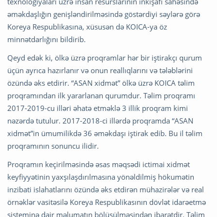
texnologiyaları üzrə insan resurslarının inkişafı sahəsində
əməkdaşlığın genişləndirilməsində göstərdiyi səylərə görə
Koreya Respublikasına, xüsusən də KOICA-ya öz
minnətdarlığını bildirib.
Qeyd edək ki, ölkə üzrə proqramlar hər bir iştirakçı qurum
üçün ayrıca hazırlanır və onun reallıqlarını və tələblərini
özündə əks etdirir. “ASAN xidmət” ölkə üzrə KOICA təlim
proqramından ilk yararlanan qurumdur. Təlim proqramı
2017-2019-cu illəri əhatə etməklə 3 illik proqram kimi
nəzərdə tutulur. 2017-2018-ci illərdə proqramda “ASAN
xidmət”in ümumilikdə 36 əməkdaşı iştirak edib. Bu il təlim
proqramının sonuncu ilidir.
Proqramın keçirilməsində əsas məqsədi ictimai xidmət
keyfiyyətinin yaxşılaşdırılmasına yönəldilmiş hökumətin
inzibati islahatlarını özündə əks etdirən mühazirələr və real
örnəklər vasitəsilə Koreya Respublikasının dövlət idarəetmə
sisteminə dair məlumatın bölüşülməsindən ibarətdir. Təlim