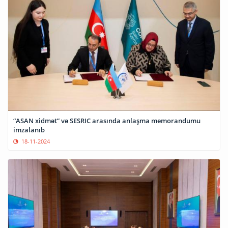
“ASAN xidmət” və SESRIC arasında anlaşma memorandumu
imzalanıb
18-11-2024