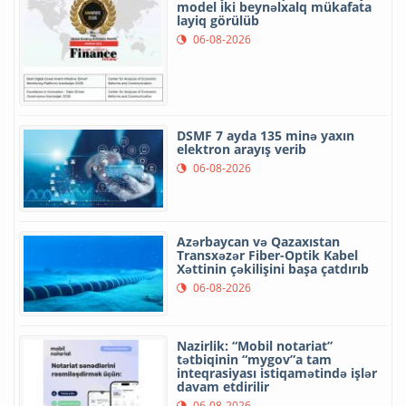
model iki beynəlxalq mükafata
layiq görülüb
06-08-2026
DSMF 7 ayda 135 minə yaxın
elektron arayış verib
06-08-2026
Azərbaycan və Qazaxıstan
Transxəzər Fiber-Optik Kabel
Xəttinin çəkilişini başa çatdırıb
06-08-2026
Nazirlik: “Mobil notariat”
tətbiqinin “mygov”a tam
inteqrasiyası istiqamətində işlər
davam etdirilir
06-08-2026