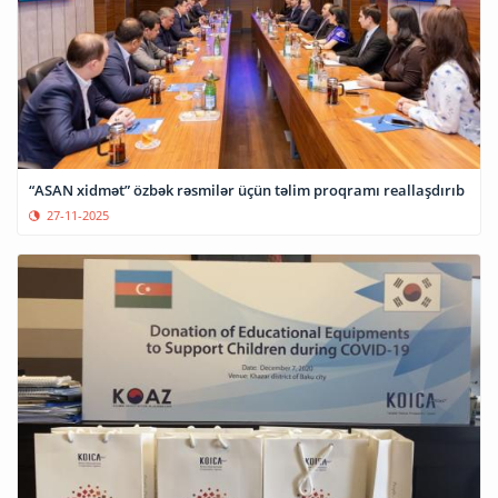
“ASAN xidmət” özbək rəsmilər üçün təlim proqramı reallaşdırıb
27-11-2025