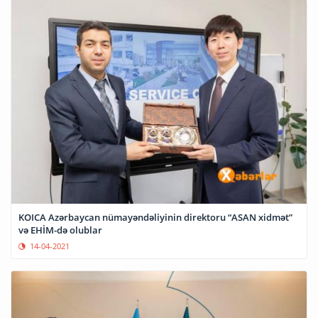
KOICA Azərbaycan nümayəndəliyinin direktoru “ASAN xidmət”
və EHİM-də olublar
14-04-2021