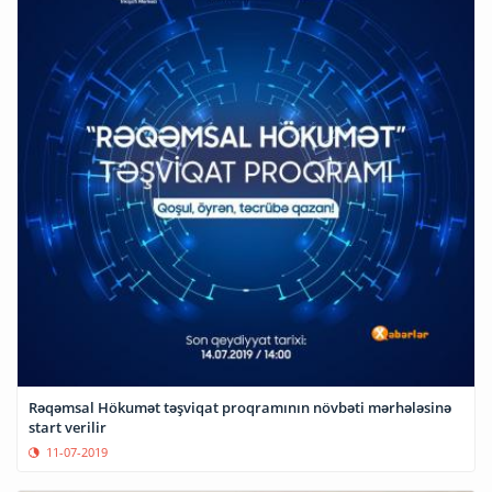
Rəqəmsal Hökumət təşviqat proqramının növbəti mərhələsinə
start verilir
11-07-2019