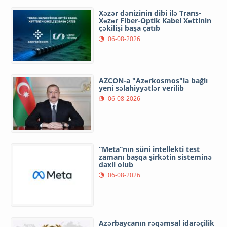
Xəzər dənizinin dibi ilə Trans-
Xəzər Fiber-Optik Kabel Xəttinin
çəkilişi başa çatıb
06-08-2026
AZCON-a "Azərkosmos"la bağlı
yeni səlahiyyətlər verilib
06-08-2026
“Meta”nın süni intellekti test
zamanı başqa şirkətin sisteminə
daxil olub
06-08-2026
Azərbaycanın rəqəmsal idarəçilik