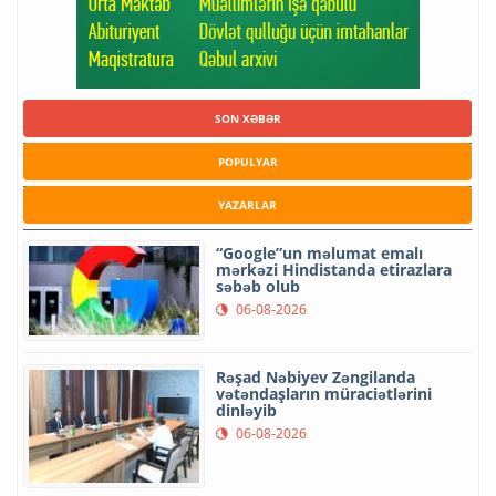
SON XƏBƏR
POPULYAR
YAZARLAR
“Google”un məlumat emalı
mərkəzi Hindistanda etirazlara
səbəb olub
06-08-2026
Rəşad Nəbiyev Zəngilanda
vətəndaşların müraciətlərini
dinləyib
06-08-2026