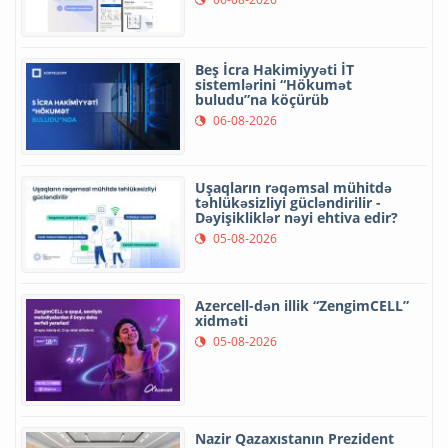
Beş İcra Hakimiyyəti İT
sistemlərini “Hökumət
buludu”na köçürüb
06-08-2026
Uşaqların rəqəmsal mühitdə
təhlükəsizliyi gücləndirilir -
Dəyişikliklər nəyi ehtiva edir?
05-08-2026
Azercell-dən illik “ZengimCELL”
xidməti
05-08-2026
Nazir Qazaxıstanın Prezident