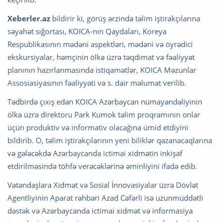
Xeberler.az
bildirir ki, görüş ərzində təlim iştirakçılarına
səyahət sığortası, KOICA-nın Qaydaları, Koreya
Respublikasının mədəni aspektləri, mədəni və öyrədici
ekskursiyalar, həmçinin ölkə üzrə təqdimat və fəaliyyət
planının hazırlanmasında istiqamətlər, KOICA Məzunlar
Assosiasiyasının fəaliyyəti və s. dair məlumat verilib.
Tədbirdə çıxış edən KOICA Azərbaycan nümayəndəliyinin
ölkə üzrə direktoru Park Kumok təlim proqramının onlar
üçün produktiv və informativ olacağına ümid etdiyini
bildirib. O, təlim iştirakçılarının yeni biliklər qazanacaqlarına
və gələcəkdə Azərbaycanda ictimai xidmətin inkişaf
etdirilməsində töhfə verəcəklərinə əminliyini ifadə edib.
Vətəndaşlara Xidmət və Sosial İnnovasiyalar üzrə Dövlət
Agentliyinin Aparat rəhbəri Azad Cəfərli isə uzunmüddətli
dəstək və Azərbaycanda ictimai xidmət və informasiya