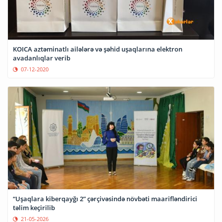
KOICA aztəminatlı ailələrə və şəhid uşaqlarına elektron
avadanlıqlar verib
07-12-2020
“Uşaqlara kiberqayğı 2” çərçivəsində növbəti maarifləndirici
təlim keçirilib
21-05-2026