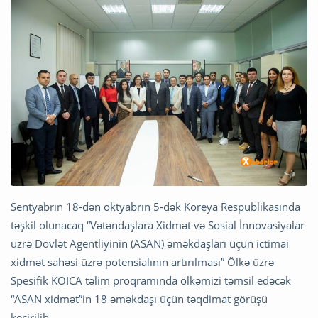
Sentyabrın 18-dən oktyabrın 5-dək Koreya Respublikasında
təşkil olunacaq “Vətəndaşlara Xidmət və Sosial İnnovasiyalar
üzrə Dövlət Agentliyinin (ASAN) əməkdaşları üçün ictimai
xidmət sahəsi üzrə potensialının artırılması” Ölkə üzrə
Spesifik KOICA təlim proqramında ölkəmizi təmsil edəcək
“ASAN xidmət”in 18 əməkdaşı üçün təqdimat görüşü
keçirilib.