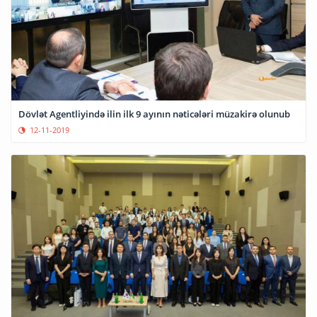
Dövlət Agentliyində ilin ilk 9 ayının nəticələri müzakirə olunub
12-11-2019