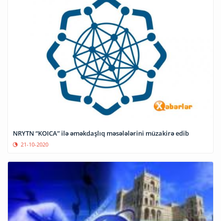
NRYTN “KOICA” ilə əməkdaşlıq məsələlərini müzakirə edib
21-10-2020