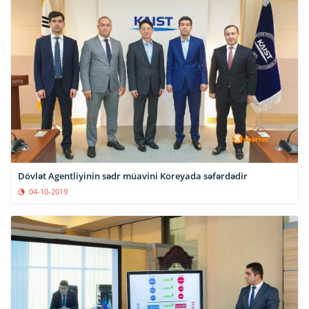
Dövlət Agentliyinin sədr müavini Koreyada səfərdədir
04-10-2019