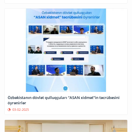
Özbəkistanın dövlət qulluqçuları “ASAN xidmət”in təcrübəsini
öyrənirlər
03-02-2025