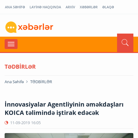
ANA SƏHİFƏ
LAYİHƏ HAQQINDA
ARXİV
XƏBƏRLƏR
ƏLAQƏ
TƏDBİRLƏR
Ana Səhifə
TƏDBİRLƏR
İnnovasiyalar Agentliyinin əməkdaşları
KOICA təlimində iştirak edəcək
11-09-2019
16:05