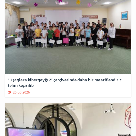
“Uşaqlara kiberqayğı 2” çərçivəsində daha bir maarifləndirici
təlim keçirilib
26-05-2026