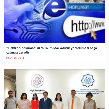
"Elektron-hökumət" üzrə Təlim Mərkəzinin yaradılması başa
çatmaq üzrədir.
28-08-2014