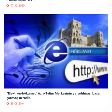
07-12-2020
"Elektron-hökumət" üzrə Təlim Mərkəzinin yaradılması başa
çatmaq üzrədir.
28-08-2014