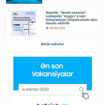
Nazirlik: “Mobil notariat”
tətbiqinin “mygov”a tam
inteqrasiyası istiqamətində işlər
davam etdirilir
06-08-2026
Bütün xəbərlər