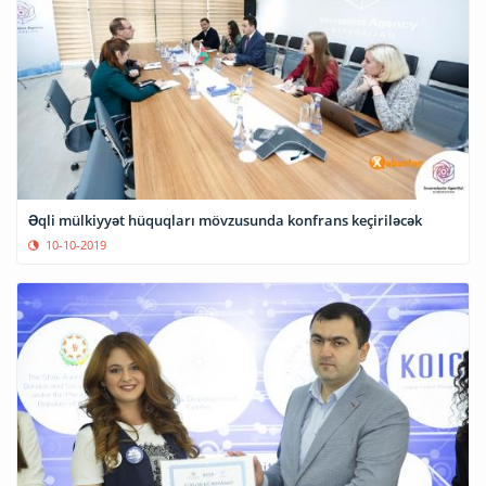
Əqli mülkiyyət hüquqları mövzusunda konfrans keçiriləcək
10-10-2019