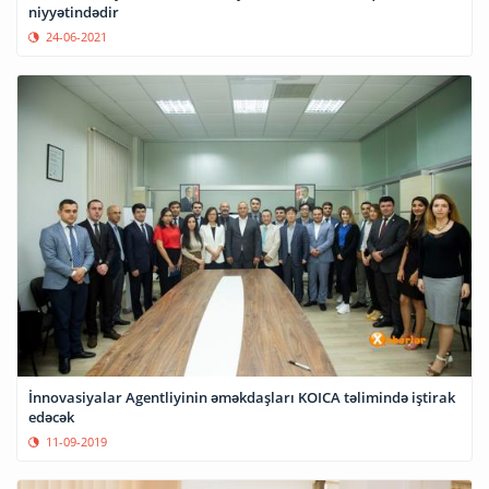
niyyətindədir
24-06-2021
İnnovasiyalar Agentliyinin əməkdaşları KOICA təlimində iştirak
edəcək
11-09-2019