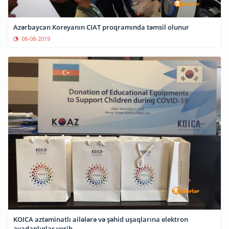
Azərbaycan Koreyanın CIAT proqramında təmsil olunur
08-08-2019
KOICA aztəminatlı ailələrə və şəhid uşaqlarına elektron
avadanlıqlar verib