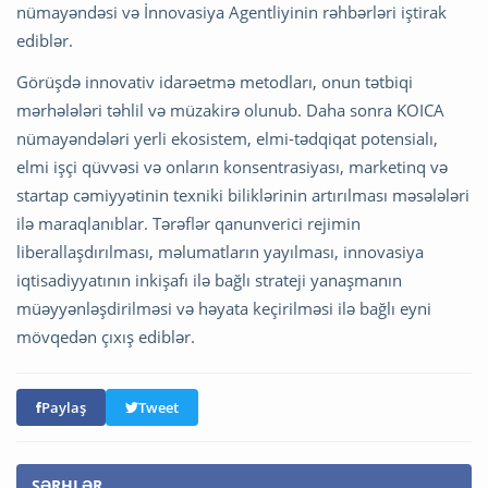
nümayəndəsi və İnnovasiya Agentliyinin rəhbərləri iştirak
ediblər.
Görüşdə innovativ idarəetmə metodları, onun tətbiqi
mərhələləri təhlil və müzakirə olunub. Daha sonra KOICA
nümayəndələri yerli ekosistem, elmi-tədqiqat potensialı,
elmi işçi qüvvəsi və onların konsentrasiyası, marketinq və
startap cəmiyyətinin texniki biliklərinin artırılması məsələləri
ilə maraqlanıblar. Tərəflər qanunverici rejimin
liberallaşdırılması, məlumatların yayılması, innovasiya
iqtisadiyyatının inkişafı ilə bağlı strateji yanaşmanın
müəyyənləşdirilməsi və həyata keçirilməsi ilə bağlı eyni
mövqedən çıxış ediblər.
Paylaş
Tweet
ŞƏRHLƏR