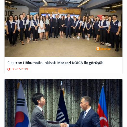
Elektron Hökumətin İnkişafı Mərkəzi KOICA ilə görüşüb
30-07-2019