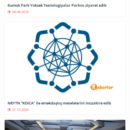
Kumok Park Yüksək Texnologiyalar Parkını ziyarət edib
08-08-2018
NRYTN “KOICA” ilə əməkdaşlıq məsələlərini müzakirə edib
21-10-2020