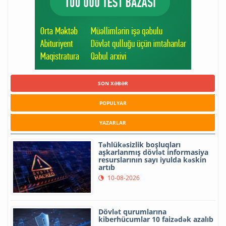
SON XƏBƏR
POPULYAR
YAZARLAR
Təhlükəsizlik boşluqları
aşkarlanmış dövlət informasiya
resurslarının sayı iyulda kəskin
artıb
10-08-2026
Dövlət qurumlarına
kiberhücumlar 10 faizədək azalıb