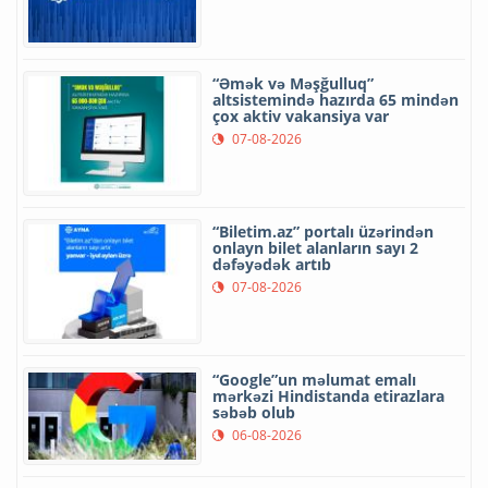
“Əmək və Məşğulluq”
altsistemində hazırda 65 mindən
çox aktiv vakansiya var
07-08-2026
“Biletim.az” portalı üzərindən
onlayn bilet alanların sayı 2
dəfəyədək artıb
07-08-2026
“Google”un məlumat emalı
mərkəzi Hindistanda etirazlara
səbəb olub
06-08-2026