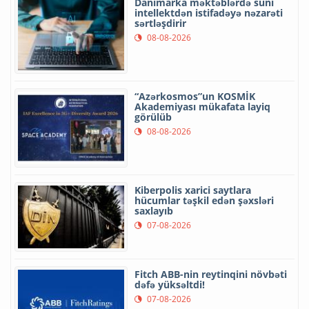
Danimarka məktəblərdə süni
intellektdən istifadəyə nəzarəti
sərtləşdirir
08-08-2026
“Azərkosmos”un KOSMİK
Akademiyası mükafata layiq
görülüb
08-08-2026
Kiberpolis xarici saytlara
hücumlar təşkil edən şəxsləri
saxlayıb
07-08-2026
Fitch ABB-nin reytinqini növbəti
dəfə yüksəltdi!
07-08-2026