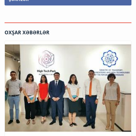
OXŞAR XƏBƏRLƏR