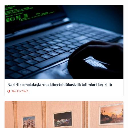
Nazirlik əməkdaşlarına kibertəhlükəsizlik təlimləri keçirilib
02-11-2022