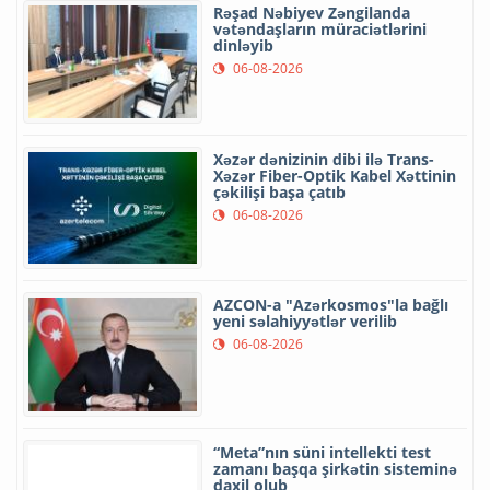
Rəşad Nəbiyev Zəngilanda
vətəndaşların müraciətlərini
dinləyib
06-08-2026
Xəzər dənizinin dibi ilə Trans-
Xəzər Fiber-Optik Kabel Xəttinin
çəkilişi başa çatıb
06-08-2026
AZCON-a "Azərkosmos"la bağlı
yeni səlahiyyətlər verilib
06-08-2026
“Meta”nın süni intellekti test
zamanı başqa şirkətin sisteminə
daxil olub