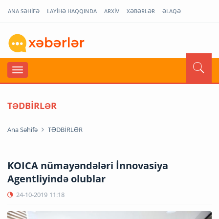
ANA SƏHİFƏ
LAYİHƏ HAQQINDA
ARXİV
XƏBƏRLƏR
ƏLAQƏ
TƏDBİRLƏR
Ana Səhifə
TƏDBİRLƏR
KOICA nümayəndələri İnnovasiya
Agentliyində olublar
24-10-2019
11:18