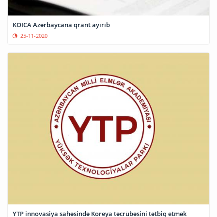
KOICA Azərbaycana qrant ayırıb
25-11-2020
YTP innovasiya sahəsində Koreya təcrübəsini tətbiq etmək