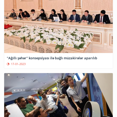
"Ağıllı şəhər" konsepsiyası ilə bağlı müzakirələr aparılıb
17-01-2023