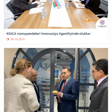
KOICA nümayəndələri İnnovasiya Agentliyində olublar
24-10-2019