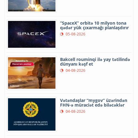
“SpaceX” orbitə 10 milyon tona
qədər yük çıxarmağı planlaşdırır
05-08-2026
Bakcell rouminqi ilə yay tətilində
dünyanı kəşf et
04-08-2026
Vətəndaşlar “mygov” üzərindən
FHN-ə müraciət edə biləcəklər
04-08-2026