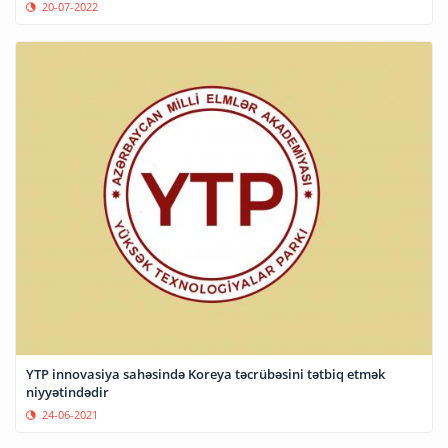
20-07-2022
YTP innovasiya sahəsində Koreya təcrübəsini tətbiq etmək
niyyətindədir
24-06-2021