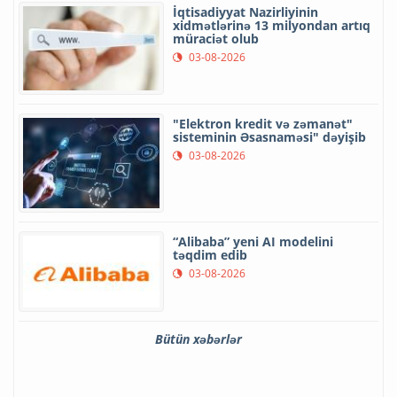
İqtisadiyyat Nazirliyinin
xidmətlərinə 13 milyondan artıq
müraciət olub
03-08-2026
"Elektron kredit və zəmanət"
sisteminin Əsasnaməsi" dəyişib
03-08-2026
“Alibaba” yeni AI modelini
təqdim edib
03-08-2026
Bütün xəbərlər