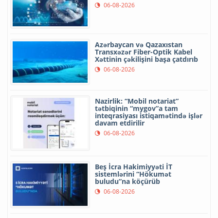
06-08-2026
Azərbaycan və Qazaxıstan
Transxəzər Fiber-Optik Kabel
Xəttinin çəkilişini başa çatdırıb
06-08-2026
Nazirlik: “Mobil notariat”
tətbiqinin “mygov”a tam
inteqrasiyası istiqamətində işlər
davam etdirilir
06-08-2026
Beş İcra Hakimiyyəti İT
sistemlərini “Hökumət
buludu”na köçürüb
06-08-2026