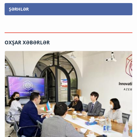
ŞƏRHLƏR
OXŞAR XƏBƏRLƏR