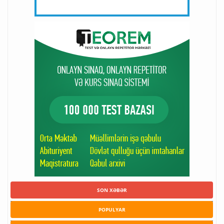
SON XƏBƏR
POPULYAR