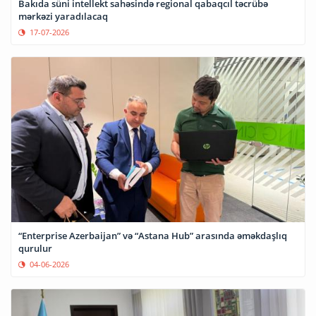
Bakıda süni intellekt sahəsində regional qabaqcıl təcrübə
mərkəzi yaradılacaq
17-07-2026
“Enterprise Azerbaijan” və “Astana Hub” arasında əməkdaşlıq
qurulur
04-06-2026