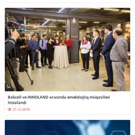
Bakcell və INNOLAND arasında əməkdaşlıq müqaviləsi
imzalandı
21-12-2018