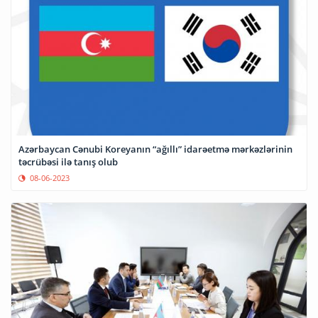
Azərbaycan Cənubi Koreyanın “ağıllı” idarəetmə mərkəzlərinin
təcrübəsi ilə tanış olub
08-06-2023