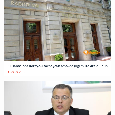
İKT sahəsində Koreya-Azərbaycan əməkdaşlığı müzakirə olunub
29-09-2015