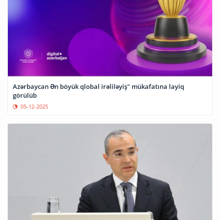
Azərbaycan Ən böyük qlobal irəliləyiş" mükafatına layiq
görülüb
05-12-2025