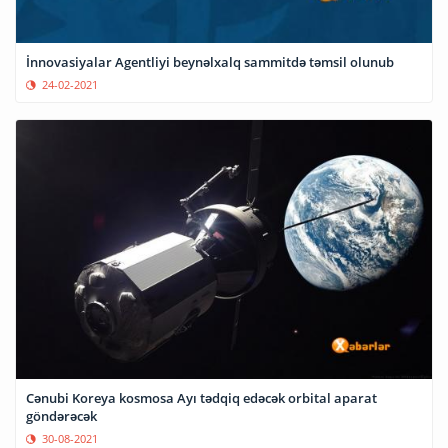
İnnovasiyalar Agentliyi beynəlxalq sammitdə təmsil olunub
24-02-2021
Cənubi Koreya kosmosa Ayı tədqiq edəcək orbital aparat
göndərəcək
30-08-2021