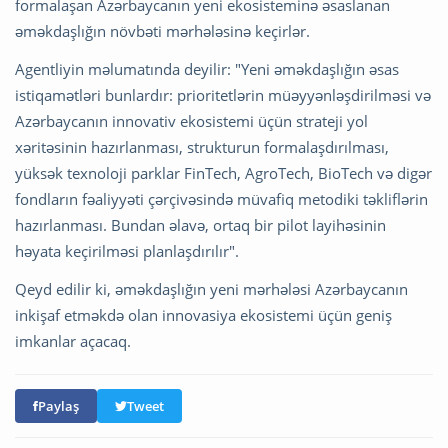
formalaşan Azərbaycanın yeni ekosisteminə əsaslanan
əməkdaşlığın növbəti mərhələsinə keçirlər.
Agentliyin məlumatında deyilir: "Yeni əməkdaşlığın əsas
istiqamətləri bunlardır: prioritetlərin müəyyənləşdirilməsi və
Azərbaycanın innovativ ekosistemi üçün strateji yol
xəritəsinin hazırlanması, strukturun formalaşdırılması,
yüksək texnoloji parklar FinTech, AgroTech, BioTech və digər
fondların fəaliyyəti çərçivəsində müvafiq metodiki təkliflərin
hazırlanması. Bundan əlavə, ortaq bir pilot layihəsinin
həyata keçirilməsi planlaşdırılır".
Qeyd edilir ki, əməkdaşlığın yeni mərhələsi Azərbaycanın
inkişaf etməkdə olan innovasiya ekosistemi üçün geniş
imkanlar açacaq.
Paylaş
Tweet