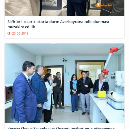
Səfirlər ilə xarici startapların Azərbaycana cəlb olunması
müzakirə edilib
23-08-2019
Koreya Elm və Texnologiya Siyasəti İnstitutunun nümayəndə