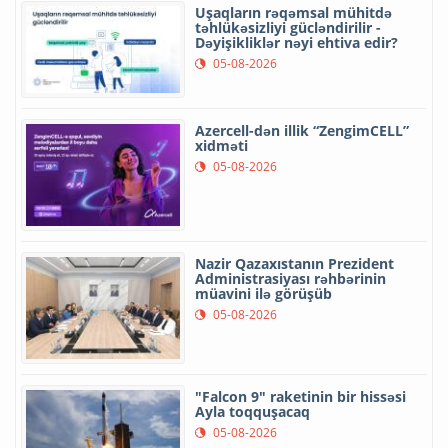
Uşaqların rəqəmsal mühitdə
təhlükəsizliyi gücləndirilir -
Dəyişikliklər nəyi ehtiva edir?
05-08-2026
Azercell-dən illik “ZengimCELL”
xidməti
05-08-2026
Nazir Qazaxıstanın Prezident
Administrasiyası rəhbərinin
müavini ilə görüşüb
05-08-2026
"Falcon 9" raketinin bir hissəsi
Ayla toqquşacaq
05-08-2026