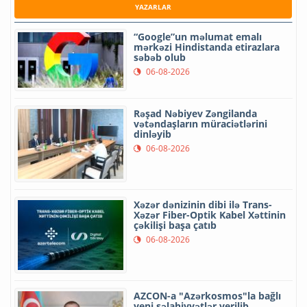
YAZARLAR
“Google”un məlumat emalı
mərkəzi Hindistanda etirazlara
səbəb olub
06-08-2026
Rəşad Nəbiyev Zəngilanda
vətəndaşların müraciətlərini
dinləyib
06-08-2026
Xəzər dənizinin dibi ilə Trans-
Xəzər Fiber-Optik Kabel Xəttinin
çəkilişi başa çatıb
06-08-2026
AZCON-a "Azərkosmos"la bağlı
yeni səlahiyyətlər verilib