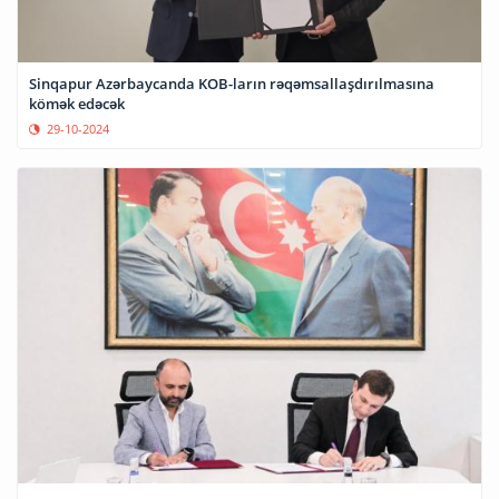
Sinqapur Azərbaycanda KOB-ların rəqəmsallaşdırılmasına
kömək edəcək
29-10-2024