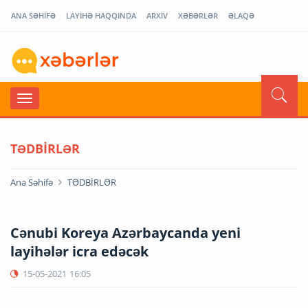
ANA SƏHİFƏ
LAYİHƏ HAQQINDA
ARXİV
XƏBƏRLƏR
ƏLAQƏ
TƏDBİRLƏR
Ana Səhifə
TƏDBİRLƏR
Cənubi Koreya Azərbaycanda yeni
layihələr icra edəcək
15-05-2021
16:05