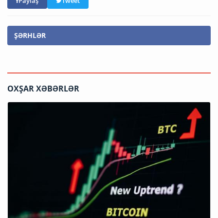
Paylaş
Tweet
ŞƏRHLƏR
OXŞAR XƏBƏRLƏR