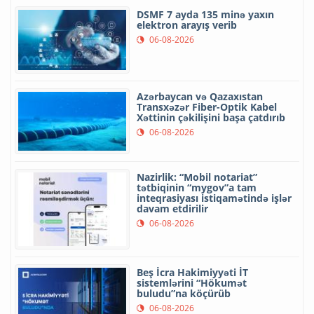
DSMF 7 ayda 135 minə yaxın
elektron arayış verib
06-08-2026
Azərbaycan və Qazaxıstan
Transxəzər Fiber-Optik Kabel
Xəttinin çəkilişini başa çatdırıb
06-08-2026
Nazirlik: “Mobil notariat”
tətbiqinin “mygov”a tam
inteqrasiyası istiqamətində işlər
davam etdirilir
06-08-2026
Beş İcra Hakimiyyəti İT
sistemlərini “Hökumət
buludu”na köçürüb
06-08-2026