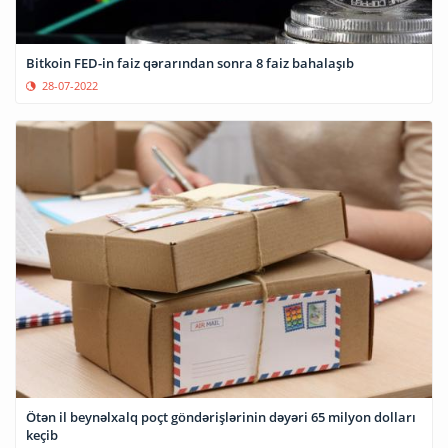
Bitkoin FED-in faiz qərarından sonra 8 faiz bahalaşıb
28-07-2022
Ötən il beynəlxalq poçt göndərişlərinin dəyəri 65 milyon dolları
keçib