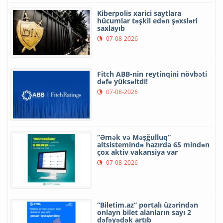
Kiberpolis xarici saytlara
hücumlar təşkil edən şəxsləri
saxlayıb
07-08-2026
Fitch ABB-nin reytinqini növbəti
dəfə yüksəltdi!
07-08-2026
“Əmək və Məşğulluq”
altsistemində hazırda 65 mindən
çox aktiv vakansiya var
07-08-2026
“Biletim.az” portalı üzərindən
onlayn bilet alanların sayı 2
dəfəyədək artıb