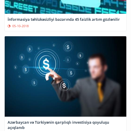
İnformasiya təhlükəsizliyi bazarında 45 faizlik artım gözlənilir
05-10-2018
Azərbaycan və Türkiyənin qarşılıqlı investisiya qoyuluşu
açıqlanıb