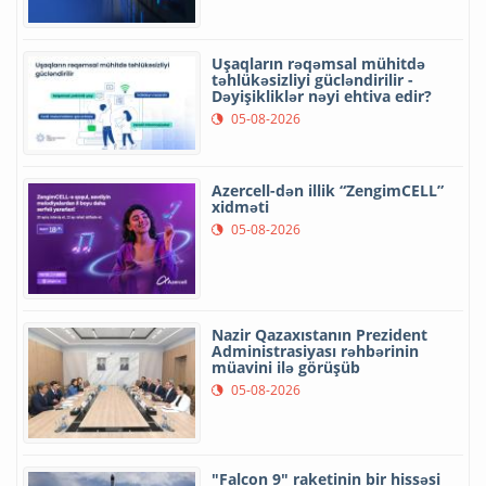
Uşaqların rəqəmsal mühitdə
təhlükəsizliyi gücləndirilir -
Dəyişikliklər nəyi ehtiva edir?
05-08-2026
Azercell-dən illik “ZengimCELL”
xidməti
05-08-2026
Nazir Qazaxıstanın Prezident
Administrasiyası rəhbərinin
müavini ilə görüşüb
05-08-2026
"Falcon 9" raketinin bir hissəsi