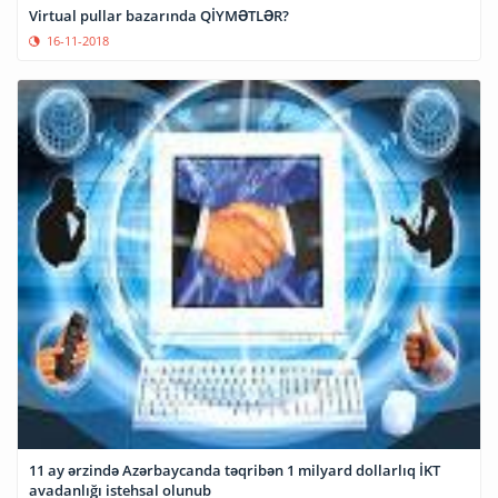
Virtual pullar bazarında QİYMƏTLƏR?
16-11-2018
11 ay ərzində Azərbaycanda təqribən 1 milyard dollarlıq İKT
avadanlığı istehsal olunub