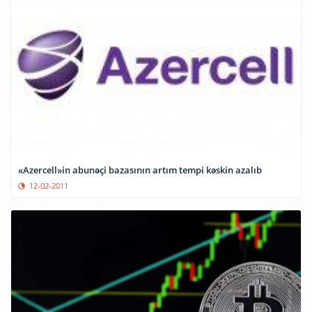
«Azercell»in abunəçi bazasının artım tempi kəskin azalıb
12-02-2011