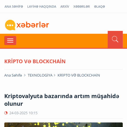
ANA SƏHİFƏ
LAYİHƏ HAQQINDA
ARXİV
XƏBƏRLƏR
ƏLAQƏ
KRİPTO VƏ BLOCKCHAİN
Ana Səhifə
TEXNOLOGİYA
KRİPTO VƏ BLOCKCHAİN
Kriptovalyuta bazarında artım müşahidə
olunur
24-03-2025
10:15