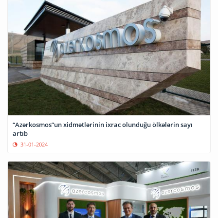
“Azərkosmos”un xidmətlərinin ixrac olunduğu ölkələrin sayı
artıb
31-01-2024