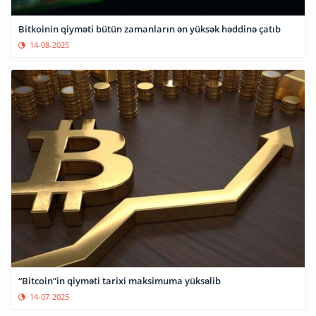
Bitkoinin qiyməti bütün zamanların ən yüksək həddinə çatıb
14-08-2025
“Bitcoin”in qiyməti tarixi maksimuma yüksəlib
14-07-2025