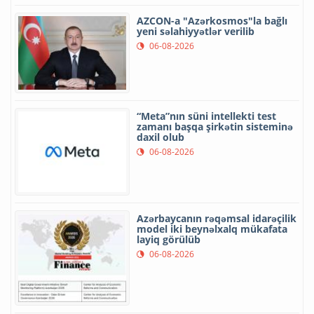
AZCON-a "Azərkosmos"la bağlı
yeni səlahiyyətlər verilib
06-08-2026
“Meta”nın süni intellekti test
zamanı başqa şirkətin sisteminə
daxil olub
06-08-2026
Azərbaycanın rəqəmsal idarəçilik
model iki beynəlxalq mükafata
layiq görülüb
06-08-2026