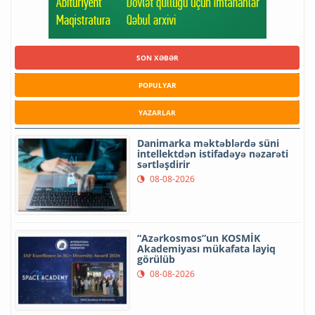
SON XƏBƏR
POPULYAR
YAZARLAR
Danimarka məktəblərdə süni
intellektdən istifadəyə nəzarəti
sərtləşdirir
08-08-2026
“Azərkosmos”un KOSMİK
Akademiyası mükafata layiq
görülüb
08-08-2026