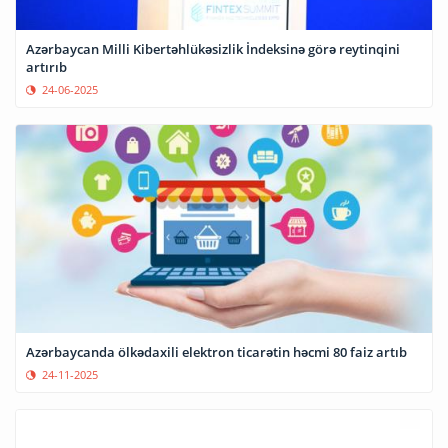
Azərbaycan Milli Kibertəhlükəsizlik İndeksinə görə reytinqini
artırıb
24-06-2025
Azərbaycanda ölkədaxili elektron ticarətin həcmi 80 faiz artıb
24-11-2025