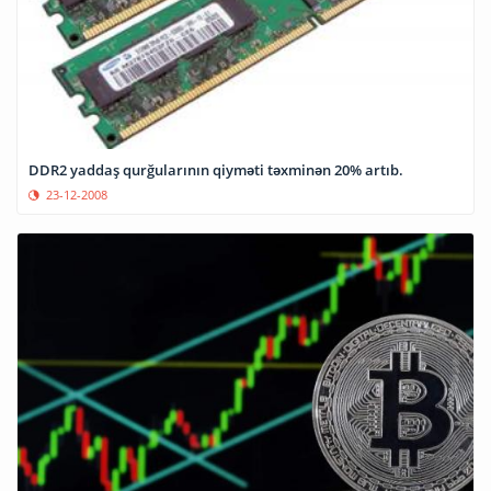
DDR2 yaddaş qurğularının qiyməti təxminən 20% artıb.
23-12-2008