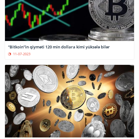
“Bitkoin”in qiyməti 120 min dollara kimi yüksələ bilər
11-07-2023