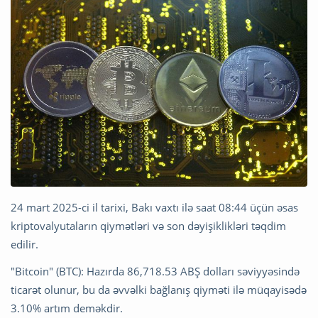
24 mart 2025-ci il tarixi, Bakı vaxtı ilə saat 08:44 üçün əsas
kriptovalyutaların qiymətləri və son dəyişiklikləri təqdim
edilir.
"Bitcoin" (BTC): Hazırda 86,718.53 ABŞ dolları səviyyəsində
ticarət olunur, bu da əvvəlki bağlanış qiyməti ilə müqayisədə
3.10% artım deməkdir.