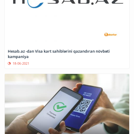
Hesab.az -dan Visa kart sahiblərini qazandıran növbəti
kampaniya
18-06-2021