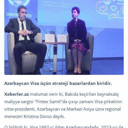
Azərbaycan Visa üçün strateji bazarlardan biridir.
Xeberler.az
məlumat verir ki, Bakıda keçirilən beynəlxalq
maliyyə sərgisi "Fintex Samit"də çıxışı zamanı Visa şirkətinin
vitse-prezidenti, Azərbaycan və Mərkəzi Asiya üzrə regional
meneceri Kristina Doros deyib.
O bildirib ki, Visa 1997-ci ildən Azərbaycandadır. 2023-cü ilə