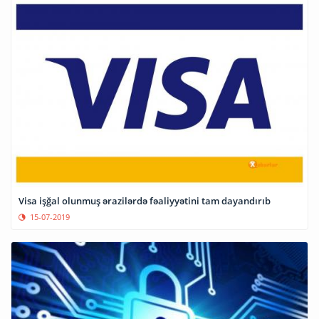
Visa işğal olunmuş ərazilərdə fəaliyyətini tam dayandırıb
15-07-2019