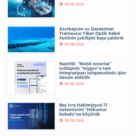
06-08-2026
Azərbaycan və Qazaxıstan
Transxəzər Fiber-Optik Kabel
Xəttinin çəkilişini başa çatdırıb
06-08-2026
Nazirlik: “Mobil notariat”
tətbiqinin “mygov”a tam
inteqrasiyası istiqamətində işlər
davam etdirilir
06-08-2026
Beş İcra Hakimiyyəti İT
sistemlərini “Hökumət
buludu”na köçürüb
06-08-2026