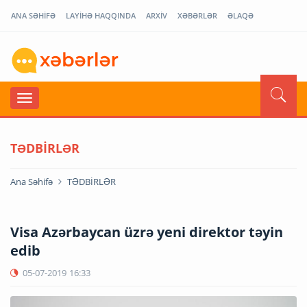
ANA SƏHİFƏ
LAYİHƏ HAQQINDA
ARXİV
XƏBƏRLƏR
ƏLAQƏ
TƏDBİRLƏR
Ana Səhifə
TƏDBİRLƏR
Visa Azərbaycan üzrə yeni direktor təyin
edib
05-07-2019
16:33