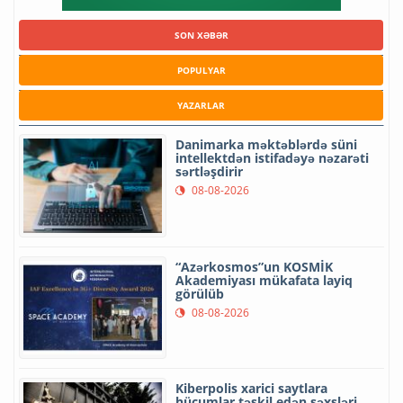
SON XƏBƏR
POPULYAR
YAZARLAR
Danimarka məktəblərdə süni
intellektdən istifadəyə nəzarəti
sərtləşdirir
08-08-2026
“Azərkosmos”un KOSMİK
Akademiyası mükafata layiq
görülüb
08-08-2026
Kiberpolis xarici saytlara
hücumlar təşkil edən şəxsləri