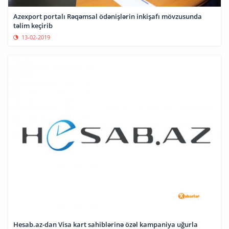
Azexport portalı Rəqəmsal ödənişlərin inkişafı mövzusunda
təlim keçirib
13-02-2019
Hesab.az-dan Visa kart sahiblərinə özəl kampaniya uğurla