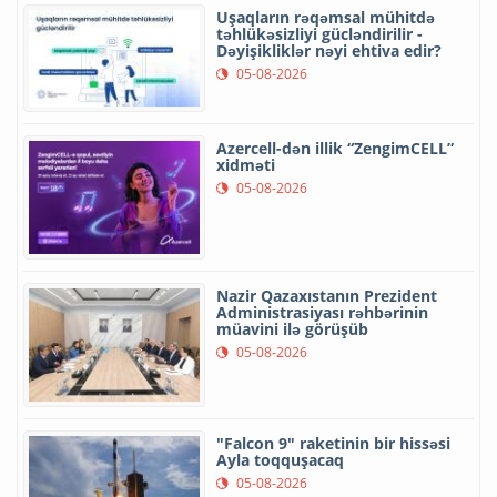
Uşaqların rəqəmsal mühitdə
təhlükəsizliyi gücləndirilir -
Dəyişikliklər nəyi ehtiva edir?
05-08-2026
Azercell-dən illik “ZengimCELL”
xidməti
05-08-2026
Nazir Qazaxıstanın Prezident
Administrasiyası rəhbərinin
müavini ilə görüşüb
05-08-2026
"Falcon 9" raketinin bir hissəsi
Ayla toqquşacaq
05-08-2026