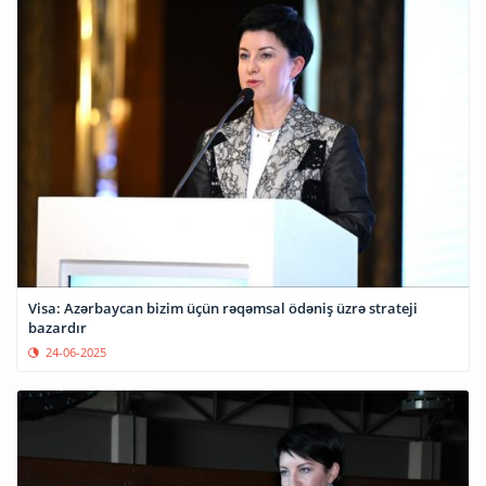
Visa: Azərbaycan bizim üçün rəqəmsal ödəniş üzrə strateji
bazardır
24-06-2025