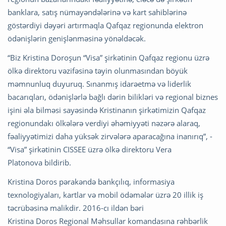
banklara, satış nümayəndələrinə və kart sahiblərinə
göstərdiyi dəyəri artırmaqla Qafqaz regionunda elektron
ödənişlərin genişlənməsinə yönəldəcək.
“Biz Kristina Doroşun “Visa” şirkətinin Qafqaz regionu üzrə
ölkə direktoru vəzifəsinə təyin olunmasından böyük
məmnunluq duyuruq. Sınanmış idarəetmə və liderlik
bacarıqları, ödənişlərlə bağlı dərin bilikləri və regional biznes
işini əla bilməsi sayəsində Kristinanın şirkətimizin Qafqaz
regionundakı ölkələrə verdiyi əhəmiyyəti nəzərə alaraq,
fəaliyyətimizi daha yüksək zirvələrə aparacağına inanırıq”, -
“Visa” şirkətinin CISSEE üzrə ölkə direktoru
Vera
Platonova bildirib.
Kristina Doros pərakəndə bankçılıq, informasiya
texnologiyaları, kartlar və mobil ödəmələr üzrə 20 illik iş
təcrübəsinə malikdir. 2016-cı ildən bəri
Kristina Doros Regional Məhsullar komandasına rəhbərlik