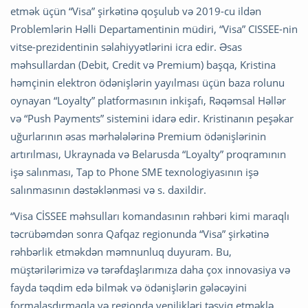
etmək üçün “Visa” şirkətinə qoşulub və 2019-cu ildən
Problemlərin Həlli Departamentinin müdiri, “Visa” CISSEE-nin
vitse-prezidentinin səlahiyyətlərini icra edir. Əsas
məhsullardan (Debit, Credit və Premium) başqa, Kristina
həmçinin elektron ödənişlərin yayılması üçün baza rolunu
oynayan “Loyalty” platformasının inkişafı, Rəqəmsal Həllər
və “Push Payments” sistemini idarə edir. Kristinanın peşəkar
uğurlarının əsas mərhələlərinə Premium ödənişlərinin
artırılması, Ukraynada və Belarusda “Loyalty” proqramının
işə salınması, Tap to Phone SME texnologiyasının işə
salınmasının dəstəklənməsi və s. daxildir.
“Visa CİSSEE məhsulları komandasının rəhbəri kimi maraqlı
təcrübəmdən sonra Qafqaz regionunda “Visa” şirkətinə
rəhbərlik etməkdən məmnunluq duyuram. Bu,
müştərilərimizə və tərəfdaşlarımıza daha çox innovasiya və
fayda təqdim edə bilmək və ödənişlərin gələcəyini
formalaşdırmaqla və regionda yenilikləri təşviq etməklə