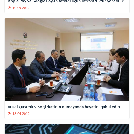
Apple Pay və Google Pay-in tətbiqi üçün infrastruktur yaradılır
10-09-2019
Vüsal Qasımlı VİSA şirkətinin nümayəndə heyətini qəbul edib
18-04-2019