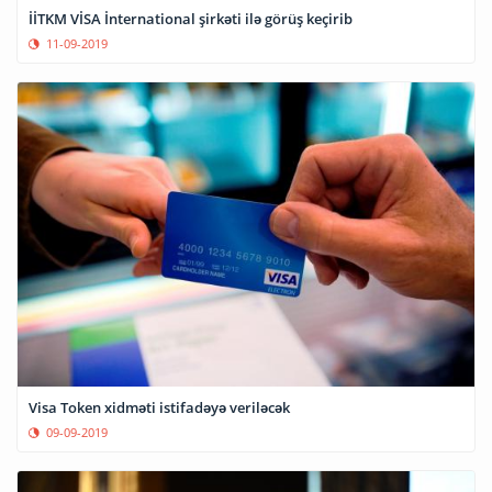
İİTKM VİSA İnternational şirkəti ilə görüş keçirib
11-09-2019
Visa Token xidməti istifadəyə veriləcək
09-09-2019