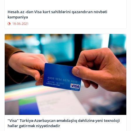
Hesab.az -dan Visa kart sahiblərini qazandıran növbəti
kampaniya
18-06-2021
"Visa" Türkiyə-Azərbaycan əməkdaşlıq dəhlizinə yeni texnoloji
həllər gətirmək niyyətindədir