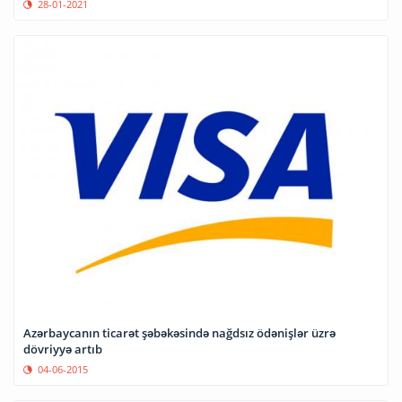
28-01-2021
Azərbaycanın ticarət şəbəkəsində nağdsız ödənişlər üzrə
dövriyyə artıb
04-06-2015