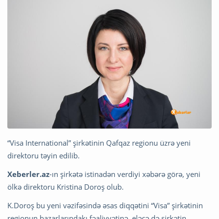
“Visa International” şirkətinin Qafqaz regionu üzrə yeni
direktoru təyin edilib.
Xeberler.az
-ın şirkətə istinadən verdiyi xəbərə görə, yeni
ölkə direktoru Kristina Doroş olub.
K.Doroş bu yeni vəzifəsində əsas diqqətini “Visa” şirkətinin
regionun bazarlarındakı fəaliyyətinə, eləcə də şirkətin