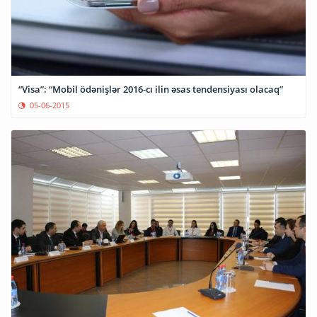
“Visa”: “Mobil ödənişlər 2016-cı ilin əsas tendensiyası olacaq”
05-06-2015