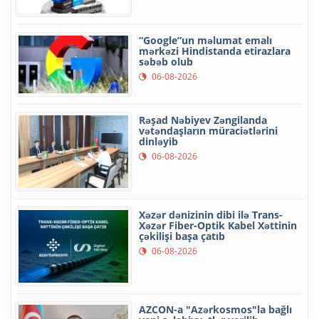
“Google”un məlumat emalı
mərkəzi Hindistanda etirazlara
səbəb olub
06-08-2026
Rəşad Nəbiyev Zəngilanda
vətəndaşların müraciətlərini
dinləyib
06-08-2026
Xəzər dənizinin dibi ilə Trans-
Xəzər Fiber-Optik Kabel Xəttinin
çəkilişi başa çatıb
06-08-2026
AZCON-a "Azərkosmos"la bağlı