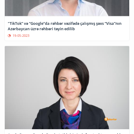
"TikTok” və “Google”da rəhbər vəzifədə çalışmış şəxs “Visa”nın
Azərbaycan üzrə rəhbəri təyin edilib
19-05-2023