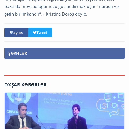
bazarda mövcudluğumuzu gücləndirmək üçün maraqlı və
çətin bir imkandır”, - Kristina Doroş deyib.
Paylaş
Tweet
ŞƏRHLƏR
OXŞAR XƏBƏRLƏR