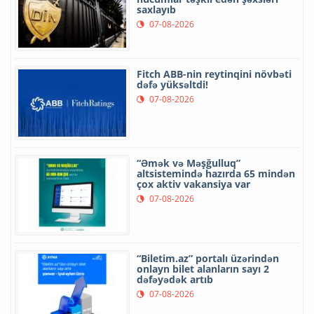
saxlayıb
07-08-2026
Fitch ABB-nin reytinqini növbəti
dəfə yüksəltdi!
07-08-2026
“Əmək və Məşğulluq”
altsistemində hazırda 65 mindən
çox aktiv vakansiya var
07-08-2026
“Biletim.az” portalı üzərindən
onlayn bilet alanların sayı 2
dəfəyədək artıb
07-08-2026