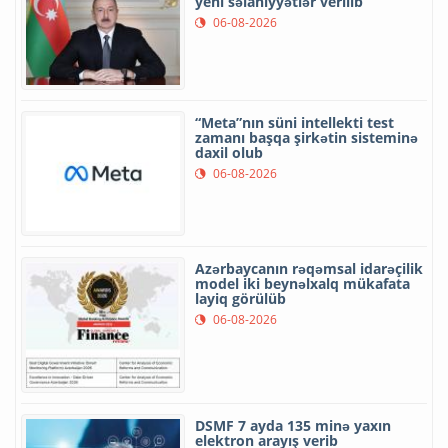
yeni səlahiyyətlər verilib
06-08-2026
“Meta”nın süni intellekti test
zamanı başqa şirkətin sisteminə
daxil olub
06-08-2026
Azərbaycanın rəqəmsal idarəçilik
model iki beynəlxalq mükafata
layiq görülüb
06-08-2026
DSMF 7 ayda 135 minə yaxın
elektron arayış verib