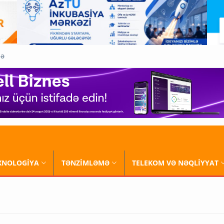
QƏ
XNOLOGİYA
TƏNZİMLƏMƏ
TELEKOM VƏ NƏQLİYYAT