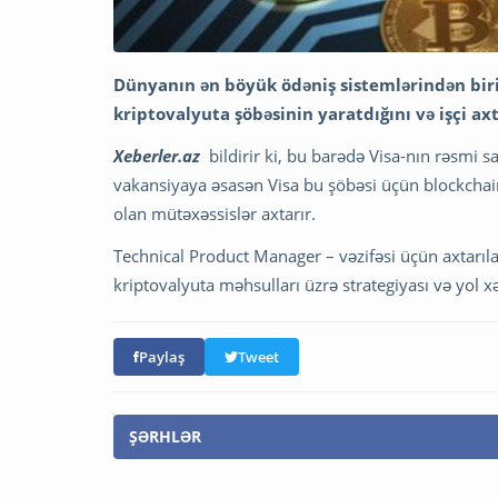
Dünyanın ən böyük ödəniş sistemlərindən biri
kriptovalyuta şöbəsinin yaratdığını və işçi axt
Xeberler.az
bildirir ki, bu barədə Visa-nın rəsmi
vakansiyaya əsasən Visa bu şöbəsi üçün blockchain
olan mütəxəssislər axtarır.
Technical Product Manager – vəzifəsi üçün axtarıla
kriptovalyuta məhsulları üzrə strategiyası və yol xə
Paylaş
Tweet
ŞƏRHLƏR