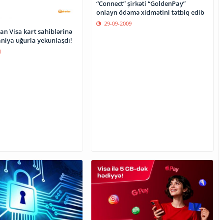
“Connect” şirkəti “GoldenPay”
onlayn ödəmə xidmətini tətbiq edib
29-09-2009
an Visa kart sahiblərinə
niya uğurla yekunlaşdı!
1