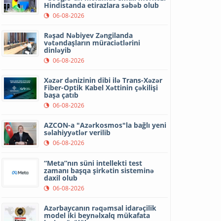
Hindistanda etirazlara səbəb olub
06-08-2026
Rəşad Nəbiyev Zəngilanda
vətəndaşların müraciətlərini
dinləyib
06-08-2026
Xəzər dənizinin dibi ilə Trans-Xəzər
Fiber-Optik Kabel Xəttinin çəkilişi
başa çatıb
06-08-2026
AZCON-a "Azərkosmos"la bağlı yeni
səlahiyyətlər verilib
06-08-2026
“Meta”nın süni intellekti test
zamanı başqa şirkətin sisteminə
daxil olub
06-08-2026
Azərbaycanın rəqəmsal idarəçilik
model iki beynəlxalq mükafata