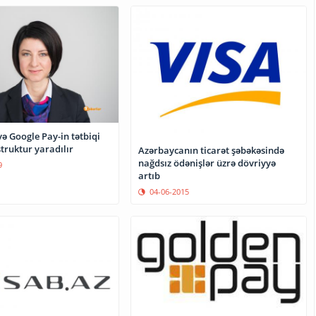
ə Google Pay-in tətbiqi
truktur yaradılır
Azərbaycanın ticarət şəbəkəsində
nağdsız ödənişlər üzrə dövriyyə
9
artıb
04-06-2015