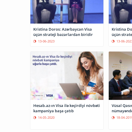
Kristina Doros: Azərbaycan Visa
Kristina D
üçün strateji bazarlardan biridir
üçün strate
13-06-2023
13-06-202
Hesab.az-ın Visa ilə keçirdiyi növbəti
Vüsal Qasım
kampaniya başa çatıb
nümayəndə 
14-05-2020
18-04-201