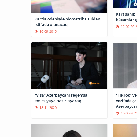
Kart sahibl
Kartla ödənişdə biometrik üsuldan
hücumlar ç
istifadə olunacaq
10-09-201
16-09-2015
“Visa” Azərbaycanı rəqəmsal
"TikTok” v
emissiyaya hazırlayacaq
vəzifədə ça
Azərbaycan 
18-11-2020
19-05-202