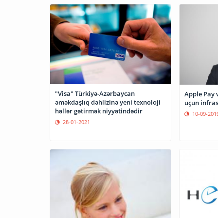
"Visa" Türkiyə-Azərbaycan
Apple Pay v
əməkdaşlıq dəhlizinə yeni texnoloji
üçün infras
həllər gətirmək niyyətindədir
10-09-201
28-01-2021