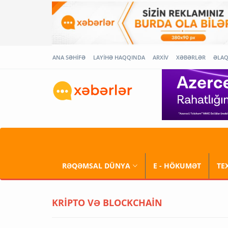
ANA SƏHİFƏ
LAYİHƏ HAQQINDA
ARXİV
XƏBƏRLƏR
ƏLA
RƏQƏMSAL DÜNYA
E - HÖKUMƏT
TE
KRİPTO VƏ BLOCKCHAİN