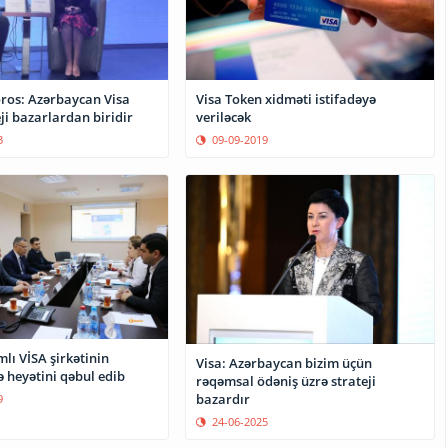
oros: Azərbaycan Visa
Visa Token xidməti istifadəyə
ji bazarlardan biridir
veriləcək
3
09-09-2019
lı VİSA şirkətinin
Visa: Azərbaycan bizim üçün
heyətini qəbul edib
rəqəmsal ödəniş üzrə strateji
bazardır
9
24-06-2025