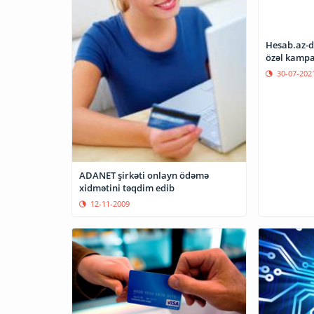
Hesab.az-d
özəl kampa
30-07-202
ADANET şirkəti onlayn ödəmə
xidmətini təqdim edib
12-11-2009