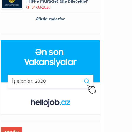
FHN-ə müraciət edə biləcəklər
04-08-2026
Bütün xəbərlər