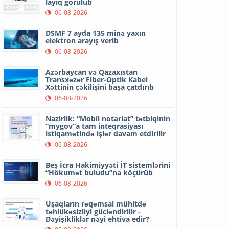
layiq görülüb
06-08-2026
DSMF 7 ayda 135 minə yaxın
elektron arayış verib
06-08-2026
Azərbaycan və Qazaxıstan
Transxəzər Fiber-Optik Kabel
Xəttinin çəkilişini başa çatdırıb
06-08-2026
Nazirlik: “Mobil notariat” tətbiqinin
“mygov”a tam inteqrasiyası
istiqamətində işlər davam etdirilir
06-08-2026
Beş İcra Hakimiyyəti İT sistemlərini
“Hökumət buludu”na köçürüb
06-08-2026
Uşaqların rəqəmsal mühitdə
təhlükəsizliyi gücləndirilir -
Dəyişikliklər nəyi ehtiva edir?