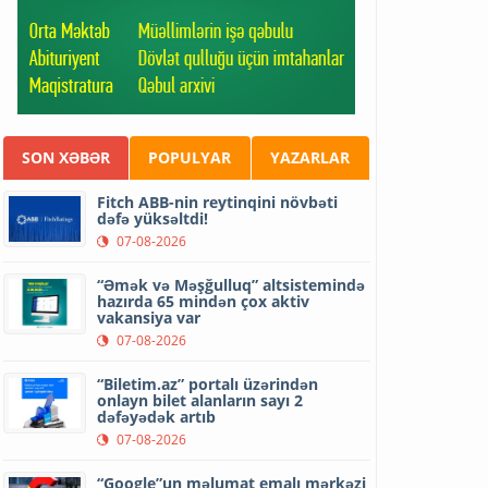
SON XƏBƏR
POPULYAR
YAZARLAR
Fitch ABB-nin reytinqini növbəti
dəfə yüksəltdi!
07-08-2026
“Əmək və Məşğulluq” altsistemində
hazırda 65 mindən çox aktiv
vakansiya var
07-08-2026
“Biletim.az” portalı üzərindən
onlayn bilet alanların sayı 2
dəfəyədək artıb
07-08-2026
“Google”un məlumat emalı mərkəzi