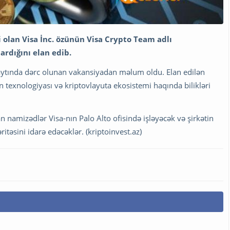
 olan Visa İnc. özünün Visa Crypto Team adlı
ardığını elan edib.
 saytında dərc olunan vakansiyadan məlum oldu. Elan edilən
 texnologiyası və kriptovlayuta ekosistemi haqında bilikləri
n namizədlər Visa-nın Palo Alto ofisində işləyəcək və şirkətin
ritəsini idarə edəcəklər. (kriptoinvest.az)