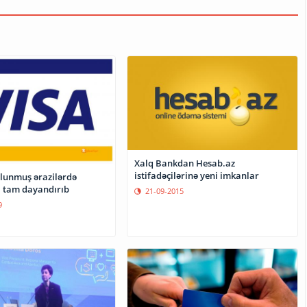
Xalq Bankdan Hesab.az
istifadəçilərinə yeni imkanlar
olunmuş ərazilərdə
i tam dayandırıb
21-09-2015
9