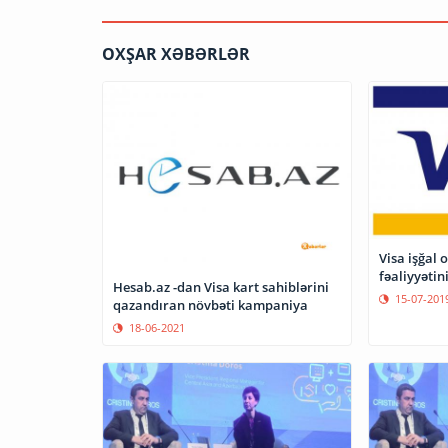
OXŞAR XƏBƏRLƏR
Visa işğal 
fəaliyyətin
Hesab.az -dan Visa kart sahiblərini
15-07-201
qazandıran növbəti kampaniya
18-06-2021