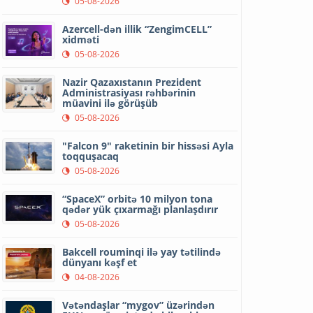
05-08-2026
Azercell-dən illik “ZengimCELL”
xidməti
05-08-2026
Nazir Qazaxıstanın Prezident
Administrasiyası rəhbərinin
müavini ilə görüşüb
05-08-2026
"Falcon 9" raketinin bir hissəsi Ayla
toqquşacaq
05-08-2026
“SpaceX” orbitə 10 milyon tona
qədər yük çıxarmağı planlaşdırır
05-08-2026
Bakcell rouminqi ilə yay tətilində
dünyanı kəşf et
04-08-2026
Vətəndaşlar “mygov” üzərindən