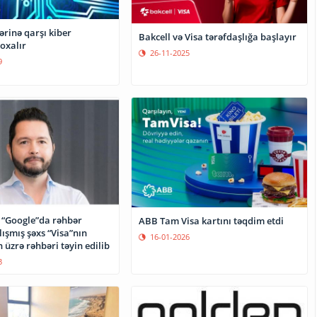
ərinə qarşı kiber
Bakcell və Visa tərəfdaşlığa başlayır
oxalır
26-11-2025
9
ə “Google”da rəhbər
ABB Tam Visa kartını təqdim etdi
lışmış şəxs “Visa”nın
16-01-2026
üzrə rəhbəri təyin edilib
3