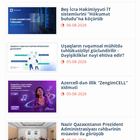
Beş İcra Hakimiyyəti İT
sistemlərini “Hökumət
buludu”na köçürüb
06-08-2026
Uşaqların rəqəmsal mühitdə
təhlükəsizliyi gücləndirilir -
Dəyişikliklər nəyi ehtiva edir?
05-08-2026
Azercell-dən illik “ZengimCELL”
xidməti
05-08-2026
Nazir Qazaxıstanın Prezident
Administrasiyası rəhbərinin
müavini ilə görüşüb