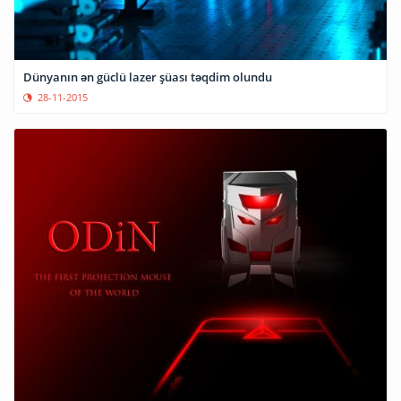
Dünyanın ən güclü lazer şüası təqdim olundu
28-11-2015