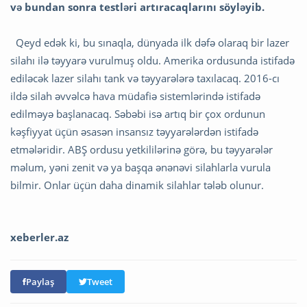
və bundan sonra testləri artıracaqlarını söyləyib.
Qeyd edək ki, bu sınaqla, dünyada ilk dəfə olaraq bir lazer
silahı ilə təyyarə vurulmuş oldu. Amerika ordusunda istifadə
ediləcək lazer silahı tank və təyyarələrə taxılacaq. 2016-cı
ildə silah əvvəlcə hava müdafiə sistemlərində istifadə
edilməyə başlanacaq. Səbəbi isə artıq bir çox ordunun
kəşfiyyat üçün əsasən insansız təyyarələrdən istifadə
etmələridir. ABŞ ordusu yetkililərinə görə, bu təyyarələr
məlum, yəni zenit və ya başqa ənənəvi silahlarla vurula
bilmir. Onlar üçün daha dinamik silahlar tələb olunur.
xeberler.az
Paylaş
Tweet