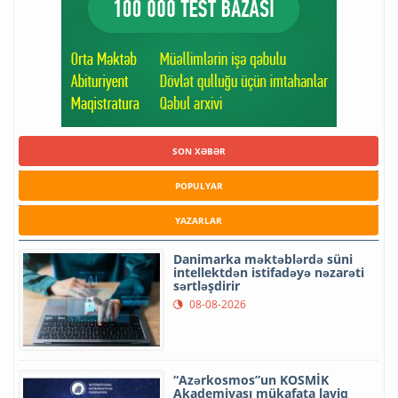
SON XƏBƏR
POPULYAR
YAZARLAR
Danimarka məktəblərdə süni
intellektdən istifadəyə nəzarəti
sərtləşdirir
08-08-2026
“Azərkosmos”un KOSMİK
Akademiyası mükafata layiq