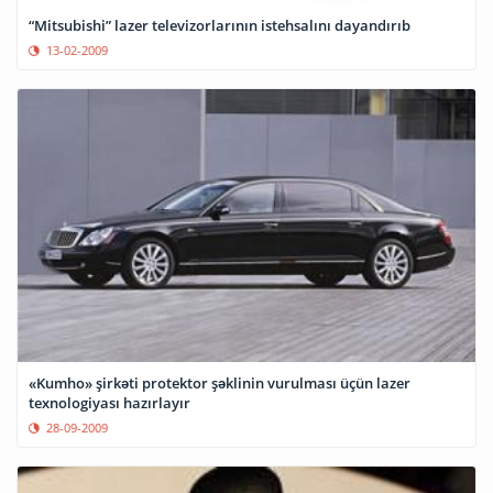
“Mitsubishi” lazer televizorlarının istehsalını dayandırıb
13-02-2009
«Kumho» şirkəti protektor şəklinin vurulması üçün lazer
texnologiyası hazırlayır
28-09-2009