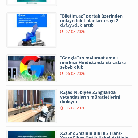
“Biletim.az” portalı üzərindən
onlayn bilet alanların sayı 2
dəfəyədək artıb
07-08-2026
“Google”un məlumat emalı
mərkəzi Hindistanda etirazlara
səbəb olub
06-08-2026
Rəşad Nəbiyev Zəngilanda
vətəndaşların müraciətlərini
dinləyib
06-08-2026
Xəzər dənizinin dibi ilə Trans-
Xəzər Fiber-Optik Kabel Xəttinin