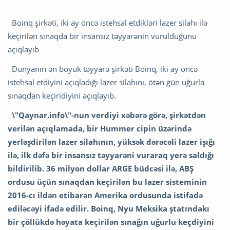
Boinq şirkəti, iki ay öncə istehsal etdikləri lazer silahı ilə
keçirilən sınaqda bir insansız təyyarənin vurulduğunu
açıqlayıb
Dünyanın ən böyük təyyarə şirkəti Boinq, iki ay öncə
istehsal etdiyini açıqladığı lazer silahını, ötən gün uğurla
sınaqdan keçiridiyini açıqlayıb.
\"Qaynar.info\"-nun verdiyi xəbərə görə, şirkətdən
verilən açıqlamada, bir Hummer cipin üzərində
yerləşdirilən lazer silahının, yüksək dərəcəli lazer işığı
ilə, ilk dəfə bir insansız təyyarəni vuraraq yerə saldığı
bildirilib. 36 milyon dollar ARGE büdcəsi ilə, ABŞ
ordusu üçün sınaqdan keçirilən bu lazer sisteminin
2016-cı ildən etibarən Amerika ordusunda istifadə
ediləcəyi ifadə edilir. Boinq, Nyu Meksika ştatındakı
bir çöllükdə həyata keçirilən sınağın uğurlu keçdiyini