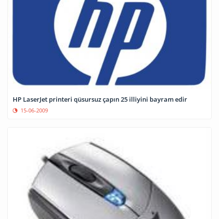
HP LaserJet printeri qüsursuz çapın 25 illiyini bayram edir
15-06-2009