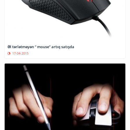
Əl tərlətməyən “ mouse” artıq satışda
17-04-2015