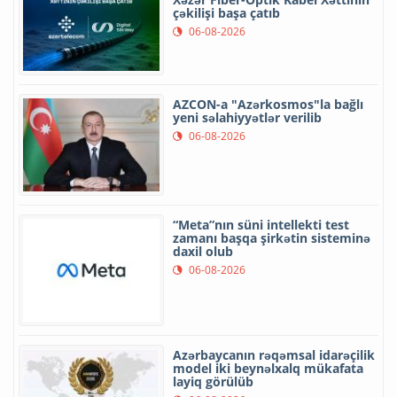
çəkilişi başa çatıb
06-08-2026
AZCON-a "Azərkosmos"la bağlı
yeni səlahiyyətlər verilib
06-08-2026
“Meta”nın süni intellekti test
zamanı başqa şirkətin sisteminə
daxil olub
06-08-2026
Azərbaycanın rəqəmsal idarəçilik
model iki beynəlxalq mükafata
layiq görülüb