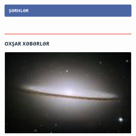
ŞƏRHLƏR
OXŞAR XƏBƏRLƏR