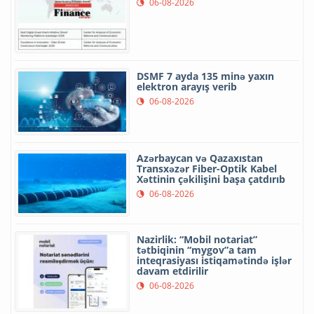
06-08-2026
DSMF 7 ayda 135 minə yaxın
elektron arayış verib
06-08-2026
Azərbaycan və Qazaxıstan
Transxəzər Fiber-Optik Kabel
Xəttinin çəkilişini başa çatdırıb
06-08-2026
Nazirlik: “Mobil notariat”
tətbiqinin “mygov”a tam
inteqrasiyası istiqamətində işlər
davam etdirilir
06-08-2026