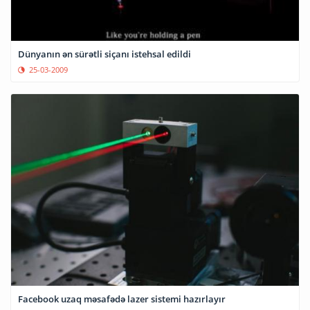
Dünyanın ən sürətli siçanı istehsal edildi
25-03-2009
Facebook uzaq məsafədə lazer sistemi hazırlayır