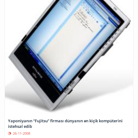
Yaponiyanın “Fujitsu” firması dünyanın ən kiçik kompüterini
istehsal edib
26-11-2008