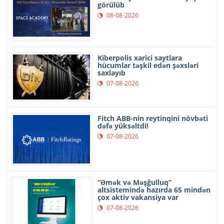
görülüb
08-08-2026
Kiberpolis xarici saytlara
hücumlar təşkil edən şəxsləri
saxlayıb
07-08-2026
Fitch ABB-nin reytinqini növbəti
dəfə yüksəltdi!
07-08-2026
“Əmək və Məşğulluq”
altsistemində hazırda 65 mindən
çox aktiv vakansiya var
07-08-2026