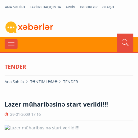
ANA SƏHİFƏ
LAYİHƏ HAQQINDA
ARXİV
XƏBƏRLƏR
ƏLAQƏ
TENDER
Ana Səhifə
TƏNZİMLƏMƏ
TENDER
Lazer müharibəsinə start verildi!!!
29-01-2009
17:16