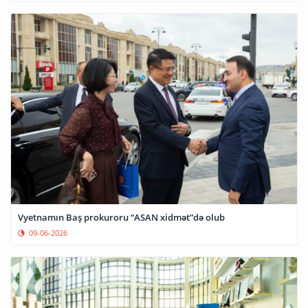
Vyetnamın Baş prokuroru “ASAN xidmət”də olub
09-06-2026