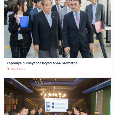
Yaponiya nümayəndə heyəti ASAN xidmətdə
26-07-2019