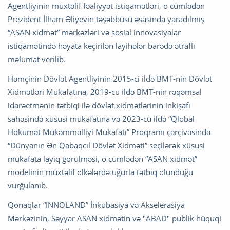
Agentliyinin müxtəlif fəaliyyət istiqamətləri, o cümlədən
Prezident İlham Əliyevin təşəbbüsü əsasında yaradılmış
“ASAN xidmət” mərkəzləri və sosial innovasiyalar
istiqamətində həyata keçirilən layihələr barədə ətraflı
məlumat verilib.
Həmçinin Dövlət Agentliyinin 2015-ci ildə BMT-nin Dövlət
Xidmətləri Mükafatına, 2019-cu ildə BMT-nin rəqəmsal
idarəetmənin tətbiqi ilə dövlət xidmətlərinin inkişafı
sahəsində xüsusi mükafatına və 2023-cü ildə “Qlobal
Hökumət Mükəmməlliyi Mükafatı” Proqramı çərçivəsində
“Dünyanın Ən Qabaqcıl Dövlət Xidməti” seçilərək xüsusi
mükafata layiq görülməsi, o cümlədən “ASAN xidmət”
modelinin müxtəlif ölkələrdə uğurla tətbiq olunduğu
vurğulanıb.
Qonaqlar “INNOLAND” İnkubasiya və Akselerasiya
Mərkəzinin, Səyyar ASAN xidmətin və "ABAD" publik hüquqi