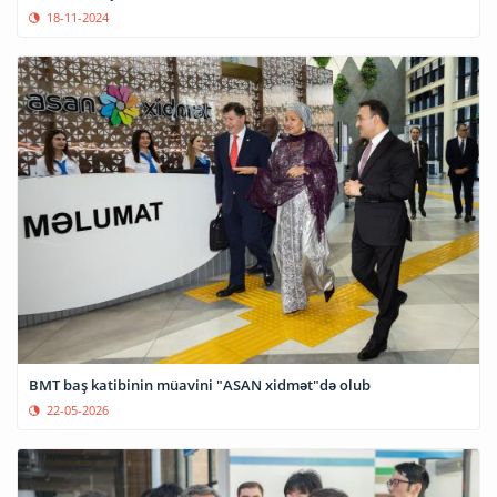
18-11-2024
BMT baş katibinin müavini "ASAN xidmət"də olub
22-05-2026