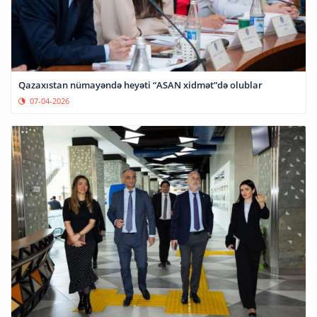
Qazaxıstan nümayəndə heyəti “ASAN xidmət”də olublar
07-04-2026