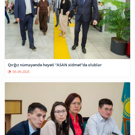
Qırğız nümayəndə heyəti “ASAN xidmət”də olublar
05-09-2025