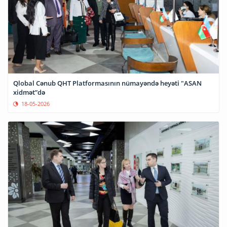
Qlobal Cənub QHT Platformasının nümayəndə heyəti "ASAN
xidmət”də
18-05-2026