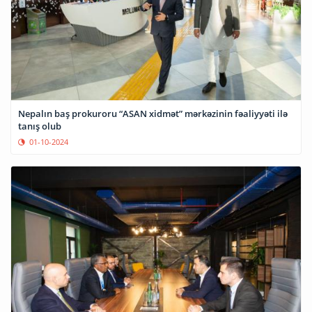
Nepalın baş prokuroru “ASAN xidmət” mərkəzinin fəaliyyəti ilə
tanış olub
01-10-2024