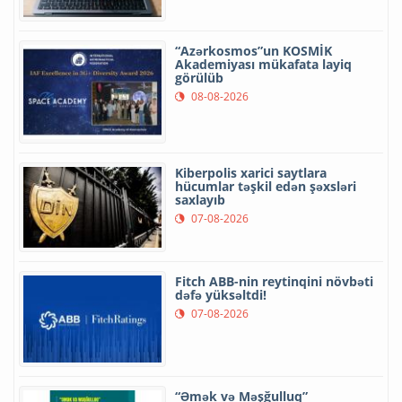
“Azərkosmos”un KOSMİK
Akademiyası mükafata layiq
görülüb
08-08-2026
Kiberpolis xarici saytlara
hücumlar təşkil edən şəxsləri
saxlayıb
07-08-2026
Fitch ABB-nin reytinqini növbəti
dəfə yüksəltdi!
07-08-2026
“Əmək və Məşğulluq”