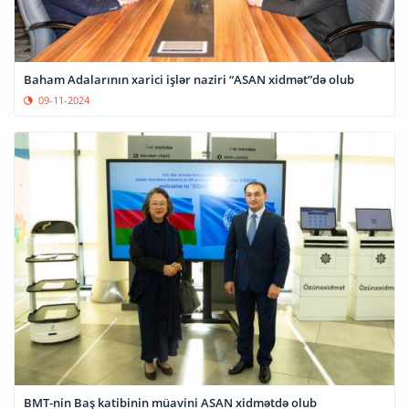
Baham Adalarının xarici işlər naziri “ASAN xidmət”də olub
09-11-2024
BMT-nin Baş katibinin müavini ASAN xidmətdə olub