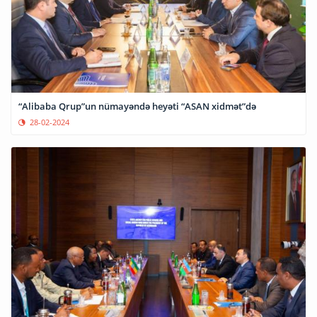
“Alibaba Qrup”un nümayəndə heyəti “ASAN xidmət”də
28-02-2024