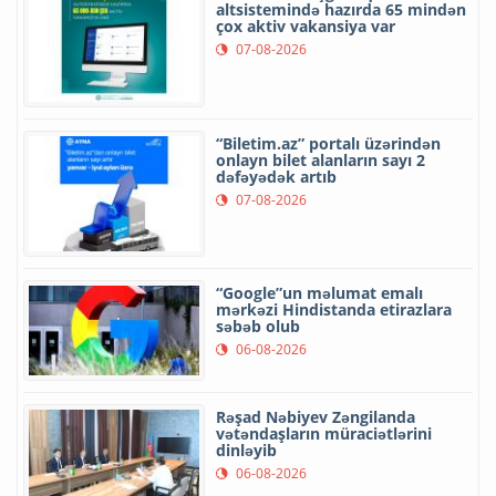
altsistemində hazırda 65 mindən
çox aktiv vakansiya var
07-08-2026
“Biletim.az” portalı üzərindən
onlayn bilet alanların sayı 2
dəfəyədək artıb
07-08-2026
“Google”un məlumat emalı
mərkəzi Hindistanda etirazlara
səbəb olub
06-08-2026
Rəşad Nəbiyev Zəngilanda
vətəndaşların müraciətlərini
dinləyib
06-08-2026