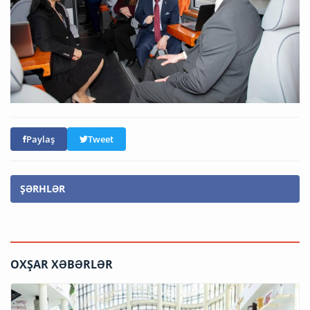
Paylaş
Tweet
ŞƏRHLƏR
OXŞAR XƏBƏRLƏR