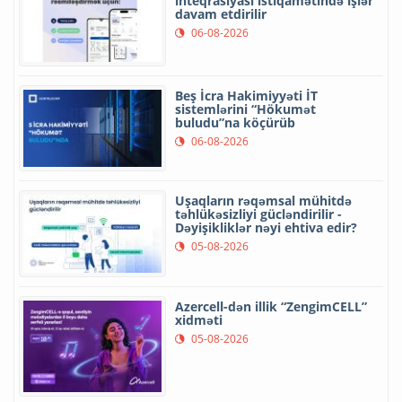
inteqrasiyası istiqamətində işlər
davam etdirilir
06-08-2026
Beş İcra Hakimiyyəti İT
sistemlərini “Hökumət
buludu”na köçürüb
06-08-2026
Uşaqların rəqəmsal mühitdə
təhlükəsizliyi gücləndirilir -
Dəyişikliklər nəyi ehtiva edir?
05-08-2026
Azercell-dən illik “ZengimCELL”
xidməti
05-08-2026