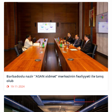
Barbadoslu nazir "ASAN xidmət” mərkəzinin fəaliyyəti ilə tanış
olub
19-11-2024