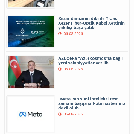
Xəzər dənizinin dibi ilə Trans-
Xəzər Fiber-Optik Kabel Xəttinin
çəkilişi başa çatıb
06-08-2026
AZCON-a "Azərkosmos"la bağlı
yeni səlahiyyətlər verilib
06-08-2026
“Meta”nın süni intellekti test
zamanı başqa şirkətin sisteminə
daxil olub
06-08-2026