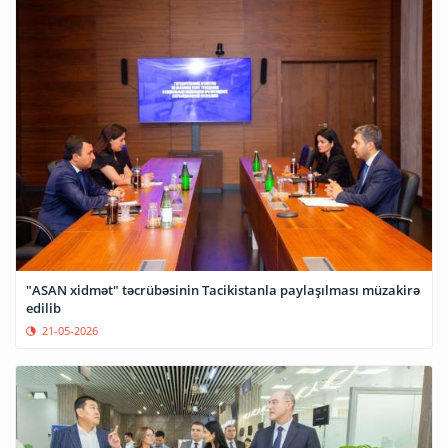
"ASAN xidmət" təcrübəsinin Tacikistanla paylaşılması müzakirə
edilib
21-05-2026