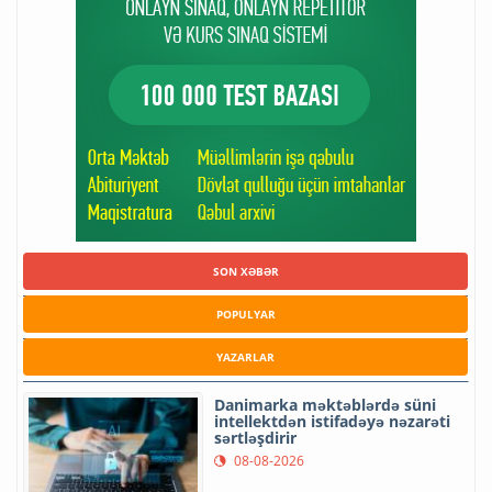
SON XƏBƏR
POPULYAR
YAZARLAR
Danimarka məktəblərdə süni
intellektdən istifadəyə nəzarəti
sərtləşdirir
08-08-2026