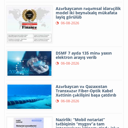
Azərbaycanın rəqəmsal idarəçilik
model iki beynəlxalq mükafata
layiq görülüb
06-08-2026
DSMF 7 ayda 135 minə yaxın
elektron arayış verib
06-08-2026
Azərbaycan və Qazaxıstan
Transxəzər Fiber-Optik Kabel
Xəttinin çəkilişini başa çatdırıb
06-08-2026
Nazirlik: “Mobil notariat”
tətbiqinin “mygov”a tam