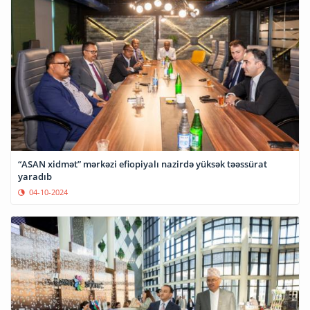
“ASAN xidmət” mərkəzi efiopiyalı nazirdə yüksək təəssürat
yaradıb
04-10-2024