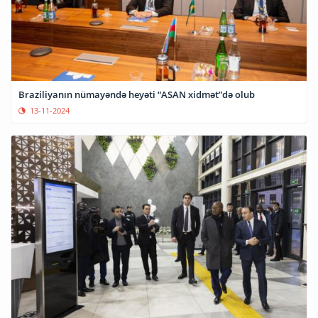
Braziliyanın nümayəndə heyəti “ASAN xidmət”də olub
13-11-2024