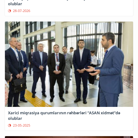
olublar
28-07-2026
Xarici miqrasiya qurumlarının rəhbərləri “ASAN xidmət”də
olublar
23-05-2025