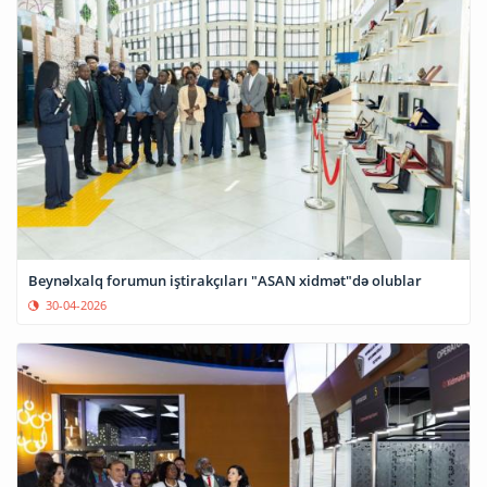
Beynəlxalq forumun iştirakçıları "ASAN xidmət"də olublar
30-04-2026