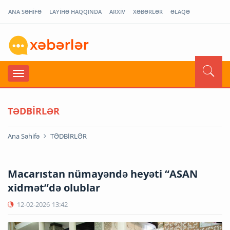
ANA SƏHİFƏ
LAYİHƏ HAQQINDA
ARXİV
XƏBƏRLƏR
ƏLAQƏ
TƏDBİRLƏR
Ana Səhifə
TƏDBİRLƏR
Macarıstan nümayəndə heyəti “ASAN
xidmət”də olublar
12-02-2026
13:42