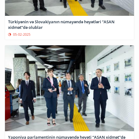
Türkiyənin və Slovakiyanın nümayəndə heyətləri “ASAN
xidmət”də olublar
05-02-2025
Yaponiya parlamentinin nümayəndə heyəti “ASAN xidmət”də