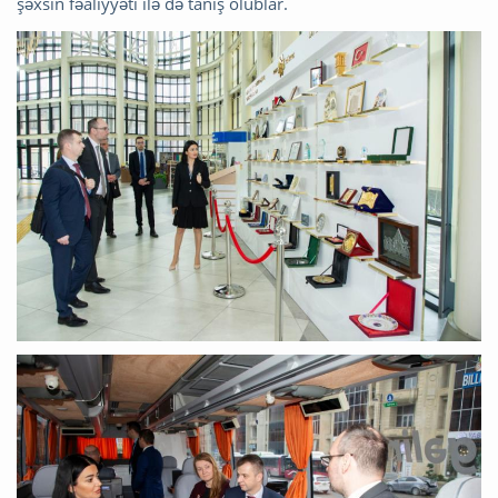
şəxsin fəaliyyəti ilə də tanış olublar.