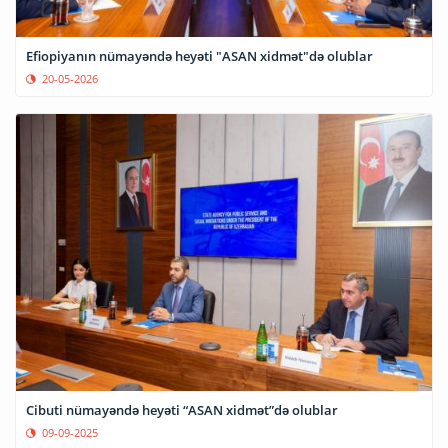
Efiopiyanın nümayəndə heyəti "ASAN xidmət"də olublar
20-05-2026
Cibuti nümayəndə heyəti “ASAN xidmət”də olublar
09-09-2025