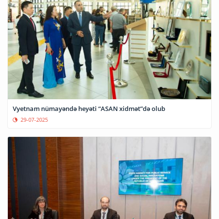
Vyetnam nümayəndə heyəti “ASAN xidmət”də olub
29-07-2025