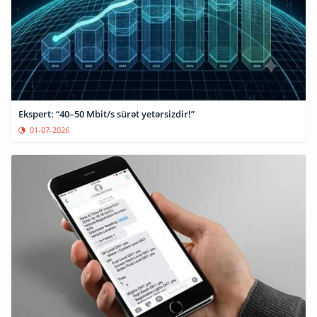
Ekspert: “40–50 Mbit/s sürət yetərsizdir!”
01-07-2026