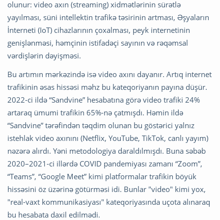
olunur: video axın (streaming) xidmətlərinin sürətlə
yayılması, süni intellektin trafikə təsirinin artması, Əşyaların
İnterneti (IoT) cihazlarının çoxalması, peyk internetinin
genişlənməsi, həmçinin istifadəçi sayının və rəqəmsal
vərdişlərin dəyişməsi.
Bu artımın mərkəzində isə video axını dayanır. Artıq internet
trafikinin əsas hissəsi məhz bu kateqoriyanın payına düşür.
2022-ci ildə “Sandvine” hesabatına görə video trafiki 24%
artaraq ümumi trafikin 65%-nə çatmışdı. Həmin ildə
“Sandvine” tərəfindən təqdim olunan bu göstərici yalnız
istehlak video axınını (Netflix, YouTube, TikTok, canlı yayım)
nəzərə alırdı. Yəni metodologiya daraldılmışdı. Buna səbəb
2020–2021-ci illərdə COVID pandemiyası zamanı “Zoom”,
“Teams”, “Google Meet” kimi platformalar trafikin böyük
hissəsini öz üzərinə götürməsi idi. Bunlar "video" kimi yox,
"real-vaxt kommunikasiyası" kateqoriyasında uçota alınaraq
bu hesabata daxil edilmədi.