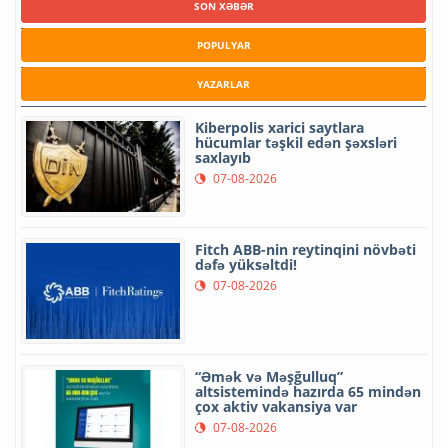
SON XƏBƏR
POPULYAR
YAZARLAR
Kiberpolis xarici saytlara
hücumlar təşkil edən şəxsləri
saxlayıb
07-08-2026
Fitch ABB-nin reytinqini növbəti
dəfə yüksəltdi!
07-08-2026
“Əmək və Məşğulluq”
altsistemində hazırda 65 mindən
çox aktiv vakansiya var
07-08-2026