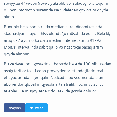
səviyyəsi 44%-dən 95%-ə yüksəlib və istifadəçilərə təqdim
olunan internetin sürətində isə 5 dəfədən çox artım qeydə
alınıb.
Bununla belə, son bir ildə median sürət dinamikasında
staqnasiyanın aydın hiss olunduğu müşahidə edilir. Belə ki,
artıq 6–7 aydır ölkə üzrə median internet sürəti 91–92
Mbit/s intervalında sabit qalıb və nəzərəçarpacaq artım
qeydə alınmır.
Bu vəziyyət onu göstərir ki, bazarda hələ də 100 Mbit/s-dən
aşağı tariflər təklif edən provayderlər istifadəçilərin real
ehtiyaclarından geri qalır. Nəticədə, bu seqmentdə olan
abonentlər qlobal miqyasda artan trafik həcmi və sürət
tələbləri ilə müqayisədə ciddi şəkildə geridə qalırlar.
Paylaş
Tweet