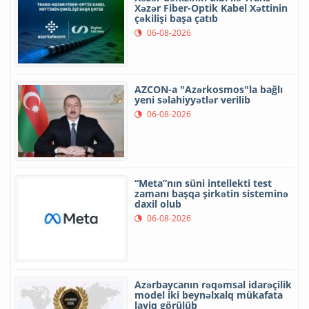
Xəzər Fiber-Optik Kabel Xəttinin
çəkilişi başa çatıb
06-08-2026
AZCON-a "Azərkosmos"la bağlı
yeni səlahiyyətlər verilib
06-08-2026
“Meta”nın süni intellekti test
zamanı başqa şirkətin sisteminə
daxil olub
06-08-2026
Azərbaycanın rəqəmsal idarəçilik
model iki beynəlxalq mükafata
layiq görülüb