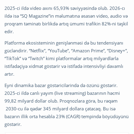
2025-ci ildə video axını 65,93% səviyyəsində olub. 2026-cı
ildə isə “SQ Magazine”in məlumatına əsasən video, audio və
proqram təminatı birlikdə artıq ümumi trafikin 82%-ni təşkil
edir.
Platforma ekosisteminin genişlənməsi də bu tendensiyanı
gücləndirir. “Netflix”, “YouTube”, “Amazon Prime”, “Disney+”,
“TikTok” və “Twitch” kimi platformalar artıq milyardlarla
istifadəçiyə xidmət göstərir və istifadə intensivliyi davamlı
artır.
Eyni dinamika bazar göstəricilərində də özünü göstərir.
2025-ci ildə canlı yayım (live streaming) bazarının həcmi
99,82 milyard dollar olub. Proqnozlara görə, bu rəqəm
2030-cu ilə qədər 345 milyard dollara çatacaq. Bu isə
bazarın illik orta hesabla 23% (CAGR) tempində böyüdüyünü
göstərir.