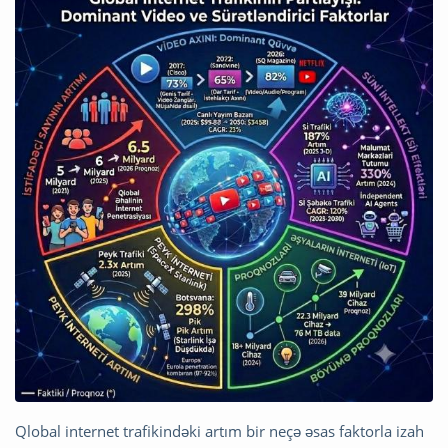
Qlobal internet trafikindəki artım bir neçə əsas faktorla izah