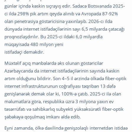
günlər içində kəskin sıçrayış edir. Sadəcə Botsvanada 2025-
ci ildə 298% pik artım qeydə alınıb və Avropada 87-92%
olan penetrasiya göstəricisinə yaxınlaşıb. 2026-cı ildə
dünyada internet istifadəçilərinin sayı 6,5 milyarda çatacağı
proqnozlaşdırılır. Bu 2025-ci ildəki 6,0 milyardla
müqayisədə 480 milyon yeni
istifadəçi deməkdir.
Müxtəlif açıq mənbələrdə əks olunan göstəricilər
Azərbaycanda da internet istifadəçilərinin sayında kəskin
artım olduğunu bildirir. Son 4–5 il ərzində ölkədə fiber-optik
internet infrastrukturunun coğrafiyası təqribən 13 dəfə
genişlənərək demək olar ki, 100%-ə çatıb. 2025-ci ilə olan
məlumatlara görə, respublika üzrə 3 milyona yaxın ev
təsərrüfatı və sahibkarlıq subyekti yüksəksürətli fiber-optik
şəbəkəyə qoşulmaq imkanı əldə edib.
Eyni zamanda, ölkə daxilində genişzolaqlı internetdən istidaə