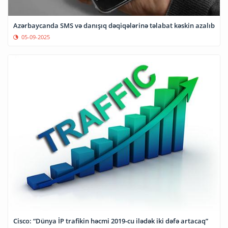
Azərbaycanda SMS və danışıq dəqiqələrinə təlabat kəskin azalıb
05-09-2025
Cisco: “Dünya İP trafikin həcmi 2019-cu ilədək iki dəfə artacaq”