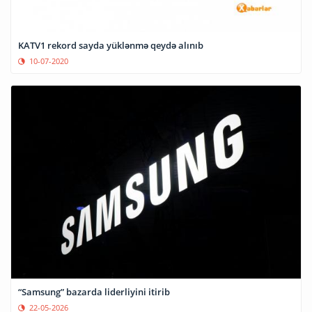
KATV1 rekord sayda yüklənmə qeydə alınıb
10-07-2020
“Samsung” bazarda liderliyini itirib
22-05-2026