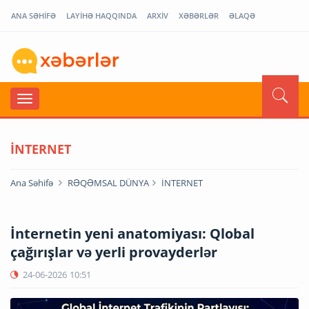
ANA SƏHİFƏ
LAYİHƏ HAQQINDA
ARXİV
XƏBƏRLƏR
ƏLAQƏ
İNTERNET
Ana Səhifə
RƏQƏMSAL DÜNYA
İNTERNET
İnternetin yeni anatomiyası: Qlobal
çağırışlar və yerli provayderlər
24-06-2026
10:51