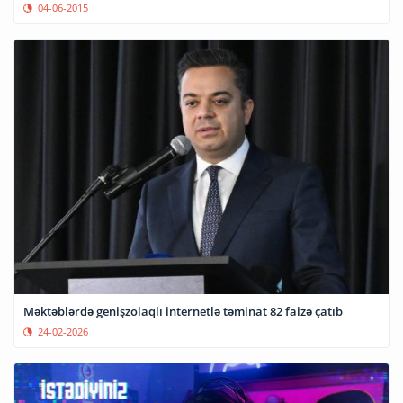
04-06-2015
Məktəblərdə genişzolaqlı internetlə təminat 82 faizə çatıb
24-02-2026