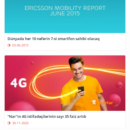
Dünyada hər 10 nəfərin 7-si smartfon sahibi olacaq
03-06-2015
“Nar”ın 4G istifadəçilərinin sayı 35 faiz artıb
30-11-2020