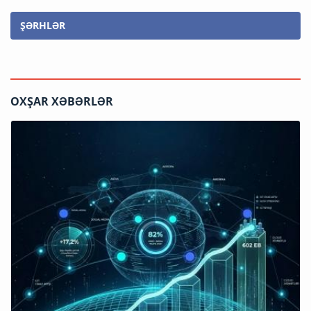
ŞƏRHLƏR
OXŞAR XƏBƏRLƏR