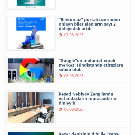
“Biletim.az” portalı üzərindən
onlayn bilet alanların sayı 2
dəfəyədək artıb
07-08-2026
“Google”un məlumat emalı
mərkəzi Hindistanda etirazlara
səbəb olub
06-08-2026
Rəşad Nəbiyev Zəngilanda
vətəndaşların müraciətlərini
dinləyib
06-08-2026
Xəzər dənizinin dibi ilə Trans-