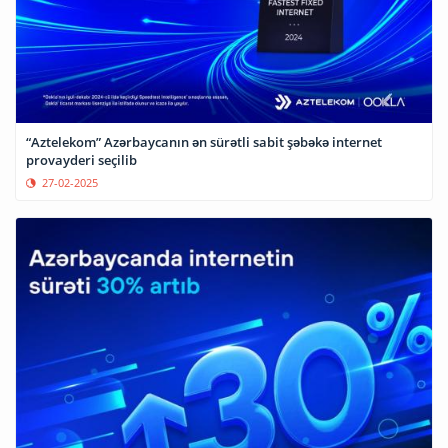
“Aztelekom” Azərbaycanın ən sürətli sabit şəbəkə internet
provayderi seçilib
27-02-2025