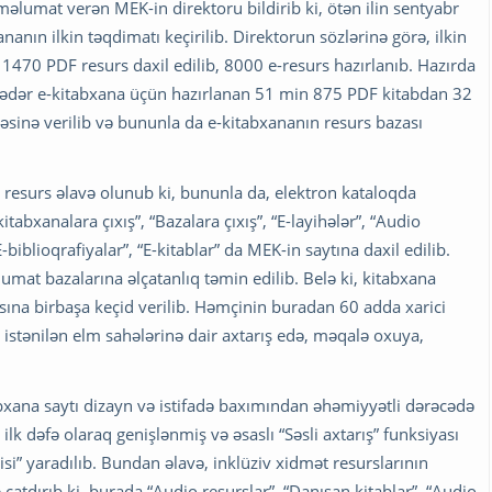
məlumat verən MEK-in direktoru bildirib ki, ötən ilin sentyabr
anın ilkin təqdimatı keçirilib. Direktorun sözlərinə görə, ilkin
470 PDF resurs daxil edilib, 8000 e-resurs hazırlanıb. Hazırda
nə qədər e-kitabxana üçün hazırlanan 51 min 875 PDF kitabdan 32
dəsinə verilib və bununla da e-kitabxananın resurs bazası
resurs əlavə olunub ki, bununla da, elektron kataloqda
tabxanalara çıxış”, “Bazalara çıxış”, “E-layihələr”, “Audio
 “E-biblioqrafiyalar”, “E-kitablar” da MEK-in saytına daxil edilib.
umat bazalarına əlçatanlıq təmin edilib. Belə ki, kitabxana
ına birbaşa keçid verilib. Həmçinin buradan 60 adda xarici
ər istənilən elm sahələrinə dair axtarış edə, məqalə oxuya,
bxana saytı dizayn və istifadə baxımından əhəmiyyətli dərəcədə
ilk dəfə olaraq genişlənmiş və əsaslı “Səsli axtarış” funksiyası
çisi” yaradılıb. Bundan əlavə, inklüziv xidmət resurslarının
çatdırıb ki, burada “Audio resurslar”, “Danışan kitablar”, “Audio