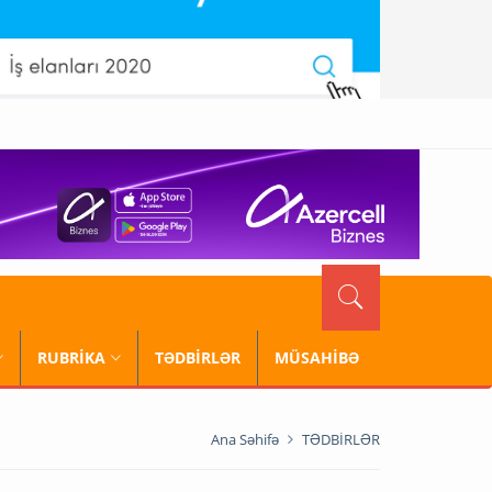
RUBRİKA
TƏDBİRLƏR
MÜSAHİBƏ
Ana Səhifə
TƏDBİRLƏR