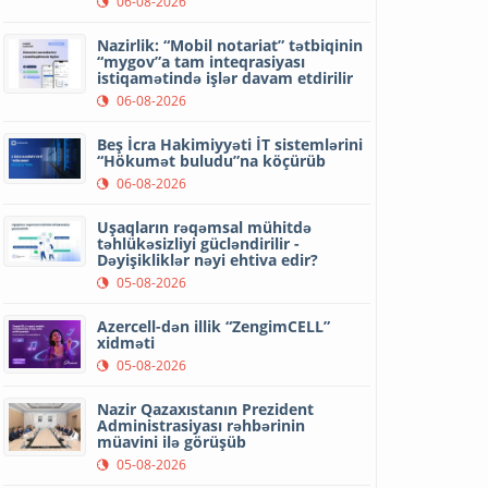
06-08-2026
Nazirlik: “Mobil notariat” tətbiqinin
“mygov”a tam inteqrasiyası
istiqamətində işlər davam etdirilir
06-08-2026
Beş İcra Hakimiyyəti İT sistemlərini
“Hökumət buludu”na köçürüb
06-08-2026
Uşaqların rəqəmsal mühitdə
təhlükəsizliyi gücləndirilir -
Dəyişikliklər nəyi ehtiva edir?
05-08-2026
Azercell-dən illik “ZengimCELL”
xidməti
05-08-2026
Nazir Qazaxıstanın Prezident
Administrasiyası rəhbərinin
müavini ilə görüşüb
05-08-2026