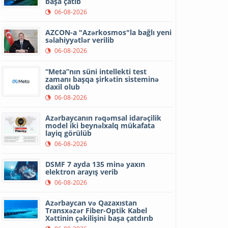
başa çatıb
06-08-2026
AZCON-a "Azərkosmos"la bağlı yeni
səlahiyyətlər verilib
06-08-2026
“Meta”nın süni intellekti test
zamanı başqa şirkətin sisteminə
daxil olub
06-08-2026
Azərbaycanın rəqəmsal idarəçilik
model iki beynəlxalq mükafata
layiq görülüb
06-08-2026
DSMF 7 ayda 135 minə yaxın
elektron arayış verib
06-08-2026
Azərbaycan və Qazaxıstan
Transxəzər Fiber-Optik Kabel
Xəttinin çəkilişini başa çatdırıb