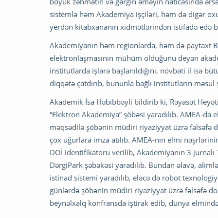
böyük zəhmətin və gərgin əməyin nəticəsində ərsə
sistemlə həm Akademiya işçiləri, həm də digər oxu
yerdən kitabxananın xidmətlərindən istifadə edə bilə
Akademiyanın həm regionlarda, həm də paytaxt Ba
elektronlaşmasının mühüm olduğunu deyən akademi
institutlarda işlərə başlanıldığını, növbəti il isə
diqqətə çatdırıb, bununla bağlı institutların məsul ş
Akademik İsa Həbibbəyli bildirib ki, Rəyasət Heyə
“Elektron Akademiya” şöbəsi yaradılıb. AMEA-da el
məqsədilə şöbənin müdiri riyaziyyat üzrə fəlsəfə 
çox uğurlara imza atılıb. AMEA-nın elmi nəşrlərinin
DOİ identifikatoru verilib, Akademiyanın 3 jurnalı
DərgiPark şəbəkəsi yaradılıb. Bundan əlavə, alimlə
istinad sistemi yaradılıb, eləcə də robot texnologiy
günlərdə şöbənin müdiri riyaziyyat üzrə fəlsəfə d
beynəlxalq konfransda iştirak edib, dünya elmində