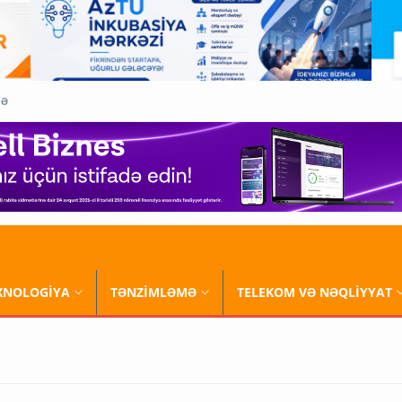
QƏ
XNOLOGİYA
TƏNZİMLƏMƏ
TELEKOM VƏ NƏQLİYYAT