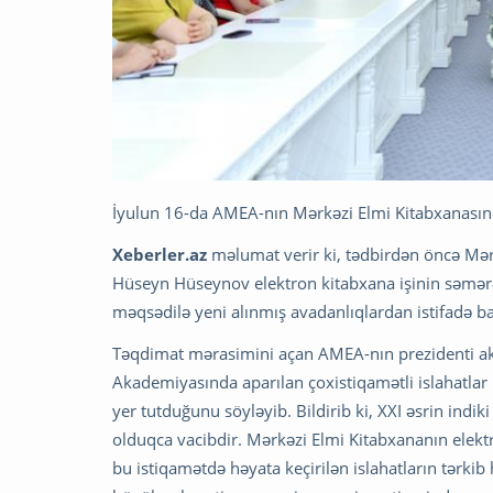
İyulun 16-da AMEA-nın Mərkəzi Elmi Kitabxanasınd
Xeberler.az
məlumat verir ki, tədbirdən öncə Mər
Hüseyn Hüseynov elektron kitabxana işinin səmərəli
məqsədilə yeni alınmış avadanlıqlardan istifadə b
Təqdimat mərasimini açan AMEA-nın prezidenti akad
Akademiyasında aparılan çoxistiqamətli islahatlar
yer tutduğunu söyləyib. Bildirib ki, XXI əsrin indi
olduqca vacibdir. Mərkəzi Elmi Kitabxananın elekt
bu istiqamətdə həyata keçirilən islahatların tərki