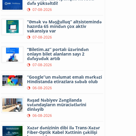
dəfə yüksəltdi!
07-08-2026
“Əmək və Məşğulluq” altsistemində
hazırda 65 mindən çox aktiv
vakansiya var
07-08-2026
“Biletim.az” portalı üzərindən
onlayn bilet alanların sayı 2
dəfəyədək artıb
07-08-2026
“Google”un məlumat emalı mərkəzi
Hindistanda etirazlara səbəb olub
06-08-2026
Rəşad Nəbiyev Zəngilanda
vətəndaşların müraciətlərini
dinləyib
06-08-2026
Xəzər dənizinin dibi ilə Trans-Xəzər
Fiber-Optik Kabel Xəttinin çəkilişi