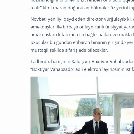
teatr” kimi maraq doğuracaq bölmələr öz yerini ta
Növbəti yeniliyi qeyd edən direktor vurğulayıb ki,
əməkdaşları ilə birbaşa onlayn canlı ünsiyyət yara
əməkdaşlara kitabxana ilə bağlı sualları verməklə l
oxucular bu gündən etibarən binanın girişində yerlə
müstəqil şəkildə sifariş edə biləcəklər.
Tədbirdə, həmçinin Xalq şairi Bəxtiyar Vahabzadəni
“Bəxtiyar Vahabzadə” adlı elektron layihəsinin istif