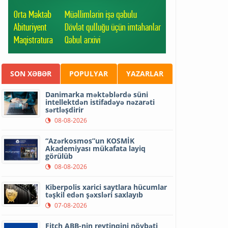
SON XƏBƏR
POPULYAR
YAZARLAR
Danimarka məktəblərdə süni
intellektdən istifadəyə nəzarəti
sərtləşdirir
08-08-2026
“Azərkosmos”un KOSMİK
Akademiyası mükafata layiq
görülüb
08-08-2026
Kiberpolis xarici saytlara hücumlar
təşkil edən şəxsləri saxlayıb
07-08-2026
Fitch ABB-nin reytinqini növbəti