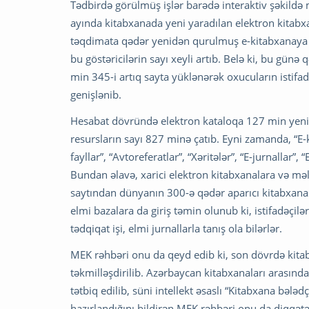
Tədbirdə görülmüş işlər barədə interaktiv şəkildə 
ayında kitabxanada yeni yaradılan elektron kitabxan
təqdimata qədər yenidən qurulmuş e-kitabxanaya 1
bu göstəricilərin sayı xeyli artıb. Belə ki, bu gü
min 345-i artıq sayta yüklənərək oxucuların istifa
genişlənib.
Hesabat dövründə elektron kataloqa 127 min yeni 
resursların sayı 827 minə çatıb. Eyni zamanda, “E-ki
fayllar”, “Avtoreferatlar”, “Xəritələr”, “E-jurnallar”,
Bundan əlavə, xarici elektron kitabxanalara və məl
saytından dünyanın 300-ə qədər aparıcı kitabxanas
elmi bazalara da giriş təmin olunub ki, istifadəçil
tədqiqat işi, elmi jurnallarla tanış ola bilərlər.
MEK rəhbəri onu da qeyd edib ki, son dövrdə kita
təkmilləşdirilib. Azərbaycan kitabxanaları arasında 
tətbiq edilib, süni intellekt əsaslı “Kitabxana bələd
hazırlandığını bildirən MEK rəhbəri onu da diqqətə 