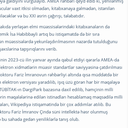
yə gəldiyini vurğulayıb. AMEA rəhbəri qeyd edib ki, yenilənmiş
cular vaxt itkisi olmadan, kitabxanaya gəlmədən, istənilən
cəklər və bu XXI əsrin çağırışı, tələbatıdır.
kıda yerləşən elmi müəssisələrindəki kitabxanaların da
k İsa Həbibbəyli artıq bu istiqamətdə də bir sıra
 bütün müəssisələrdə yekunlaşdırılmasının nəzərdə tutulduğunu
əxslərinə tapşırıqlarını verib.
tinin 2023-cü ilin yanvar ayında qəbul etdiyi qərarla AMEA-da
ektron xidmətlərin müasir standartlar səviyyəsinə çatdırılması
doktoru Fariz İmranovun rəhbərliyi altında qısa müddətdə bir
 elektron versiyası yaradılıb, işıq üzü görən hər bir məqaləyə
 TÜBİTAK-ın DərgiPark bazasına daxil edilib, həmçinin milli
rin məqalələrinə edilən istinadları hesablamaq məqsədilə milli
aları, Vikipediya istiqamətində bir çox addımlar atılıb. Bu
oktoru Fariz İmranov Çində süni intellektə həsr olunmuş
 bu sahədə gedən yeniliklərlə tanış olub.