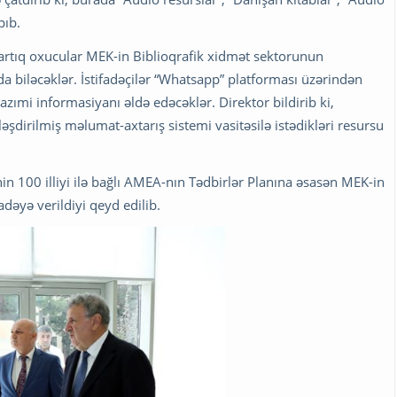
pıb.
 artıq oxucular MEK-in Biblioqrafik xidmət sektorunun
da biləcəklər. İstifadəçilər “Whatsapp” platforması üzərindən
azımi informasiyanı əldə edəcəklər. Direktor bildirib ki,
şdirilmiş məlumat-axtarış sistemi vasitəsilə istədikləri resursu
n 100 illiyi ilə bağlı AMEA-nın Tədbirlər Planına əsasən MEK-in
adəyə verildiyi qeyd edilib.