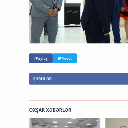
Paylaş
Tweet
ŞƏRHLƏR
OXŞAR XƏBƏRLƏR