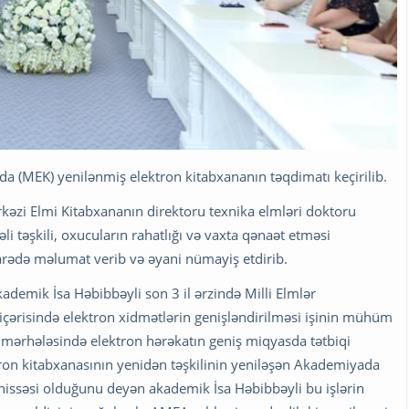
a (MEK) yenilənmiş elektron kitabxananın təqdimatı keçirilib.
kəzi Elmi Kitabxananın direktoru texnika elmləri doktoru
 təşkili, oxucuların rahatlığı və vaxta qənaət etməsi
arədə məlumat verib və əyani nümayiş etdirib.
emik İsa Həbibbəyli son 3 il ərzində Milli Elmlər
 içərisində elektron xidmətlərin genişləndirilməsi işinin mühüm
ki mərhələsində elektron hərəkatın geniş miqyasda tətbiqi
ron kitabxanasının yenidən təşkilinin yeniləşən Akademiyada
b hissəsi olduğunu deyən akademik İsa Həbibbəyli bu işlərin