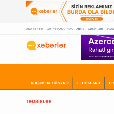
ANA SƏHİFƏ
LAYİHƏ HAQQINDA
ARXİV
XƏBƏRLƏR
ƏLA
RƏQƏMSAL DÜNYA
E - HÖKUMƏT
TE
TƏDBİRLƏR