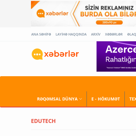
ANA SƏHİFƏ
LAYİHƏ HAQQINDA
ARXİV
XƏBƏRLƏR
ƏLA
RƏQƏMSAL DÜNYA
E - HÖKUMƏT
TE
EDUTECH