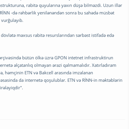
strukturuna, rabitə quyularına yaxın düşə bilməzdi. Uzun illər
RİNN -də rəhbərlik yenilənəndən sonra bu sahədə müsbət
t vurğulayıb.
 dövlətə məxsus rabitə resurslarından sərbəst istifadə edə
ərçivəsində bütün ölkə üzrə GPON intetnet infrastruktirun
ternetə əlçatanlıq olmayan ərazi qalmamalıdır. Xatırladıram
lə, həmçinin ETN və Bakcell arasında imzalanan
asinda da internetə qoşulublar. ETN və RİNN-in məktəblərin
irəlayiqdir".