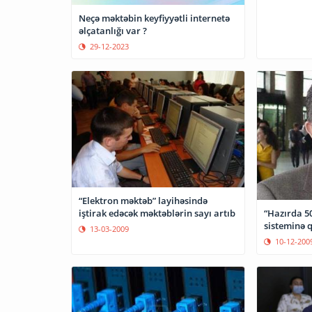
Neçə məktəbin keyfiyyətli internetə
əlçatanlığı var ?
29-12-2023
“Elektron məktəb” layihəsində
iştirak edəcək məktəblərin sayı artıb
“Hazırda 5
sisteminə 
13-03-2009
10-12-200