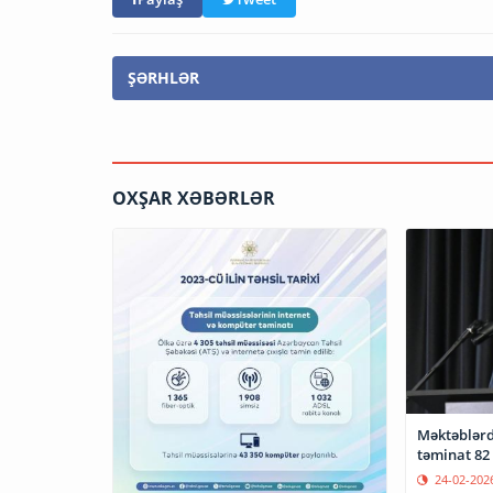
ŞƏRHLƏR
OXŞAR XƏBƏRLƏR
Məktəblərdə
təminat 82 
24-02-202