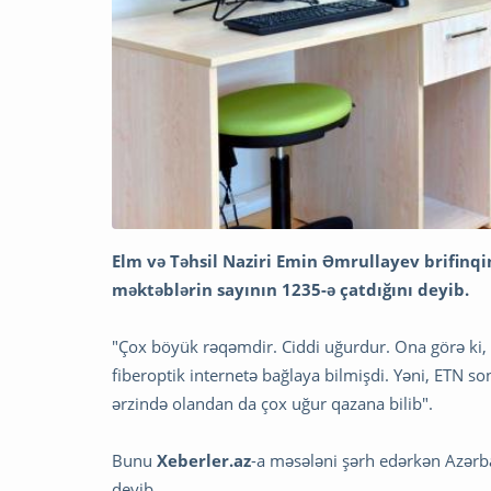
Elm və Təhsil Naziri Emin Əmrullayev brifinqin
məktəblərin sayının 1235-ə çatdığını deyib.
"Çox böyük rəqəmdir. Ciddi uğurdur. Ona görə ki,
fiberoptik internetə bağlaya bilmişdi. Yəni, ETN son
ərzində olandan da çox uğur qazana bilib".
Bunu
Xeberler.az
-a məsələni şərh edərkən Azər
deyib.