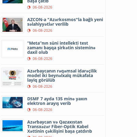
başa çatıb
06-08-2026
AZCON-a "Azərkosmos"la bağlı yeni
səlahiyyətlər verilib
06-08-2026
“Meta”nın süni intellekti test
zamanı başqa şirkətin sisteminə
daxil olub
06-08-2026
Azərbaycanın rəqəmsal idarəçilik
model iki beynəlxalq mükafata
layiq görülüb
06-08-2026
DSMF 7 ayda 135 minə yaxın
elektron arayış verib
06-08-2026
Azərbaycan və Qazaxıstan
Transxəzər Fiber-Optik Kabel
Xəttinin çəkilişini başa çatdırıb