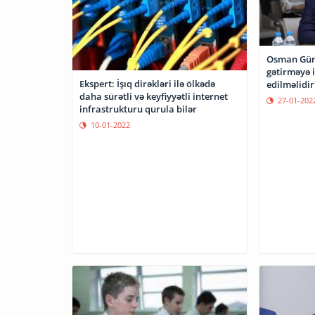
Osman Gün
gətirməyə i
Ekspert: İşıq dirəkləri ilə ölkədə
edilməlidir
daha sürətli və keyfiyyətli internet
27-01-202
infrastrukturu qurula bilər
10-01-2022