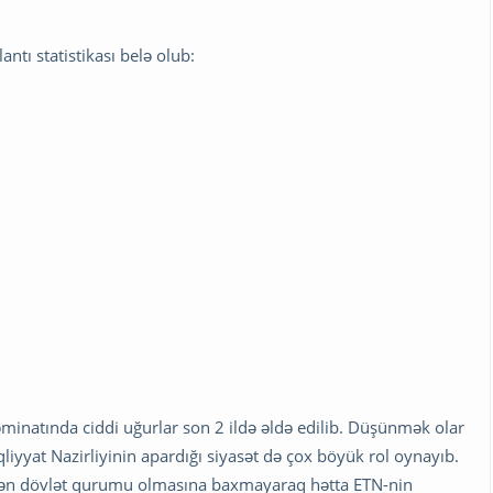
tı statistikası belə olub:
təminatında ciddi uğurlar son 2 ildə əldə edilib. Düşünmək olar
liyyat Nazirliyinin apardığı siyasət də çox böyük rol oynayıb.
mlədən dövlət qurumu olmasına baxmayaraq hətta ETN-nin