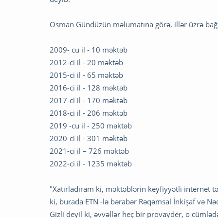
Osman Gündüzün məlumatına görə, illər üzrə bağlan
2009- cu il - 10 məktəb
2012-ci il - 20 məktəb
2015-ci il - 65 məktəb
2016-ci il - 128 məktəb
2017-ci il - 170 məktəb
2018-ci il - 206 məktəb
2019 -cu il - 250 məktəb
2020-ci il - 301 məktəb
2021-ci il – 726 məktəb
2022-ci il - 1235 məktəb
"Xatırladıram ki, məktəblərin keyfiyyətli internet 
ki, burada ETN -lə bərabər Rəqəmsal İnkişaf və Nəq
Gizli deyil ki, əvvəllər heç bir provayder, o cü