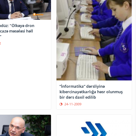
düz: "Ölkəyə dron
cazə məsələsi həll
"
2
“İnformatika” dərsliyinə
kibercinayətkarlığa həsr olunmuş
bir dərs daxil edilib
24-11-2009