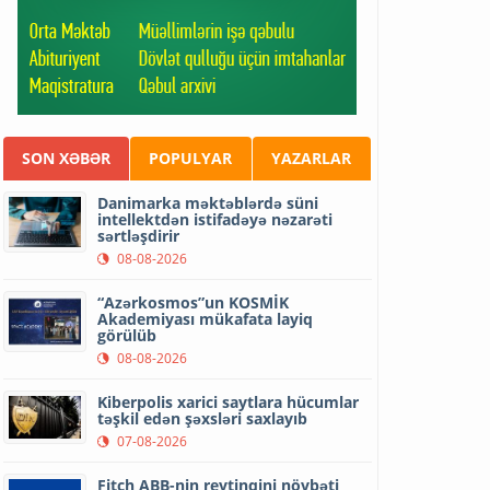
SON XƏBƏR
POPULYAR
YAZARLAR
Danimarka məktəblərdə süni
intellektdən istifadəyə nəzarəti
sərtləşdirir
08-08-2026
“Azərkosmos”un KOSMİK
Akademiyası mükafata layiq
görülüb
08-08-2026
Kiberpolis xarici saytlara hücumlar
təşkil edən şəxsləri saxlayıb
07-08-2026
Fitch ABB-nin reytinqini növbəti