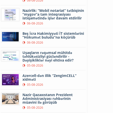
06-08-2026
Nazirlik: “Mobil notariat” tətbiqinin
“mygov”a tam inteqrasiyası
istiqamətində işlər davam etdirilir
06-08-2026
Beş İcra Hakimiyyəti İT sistemlərini
“Hökumət buludu”na köçürüb
06-08-2026
Uşaqların rəqəmsal mühitdə
təhlükəsizliyi gücləndirilir -
Dəyişikliklər nəyi ehtiva edir?
05-08-2026
Azercell-dən illik “ZengimCELL”
xidməti
05-08-2026
Nazir Qazaxıstanın Prezident
Administrasiyası rəhbərinin
müavini ilə görüşüb
05-08-2026