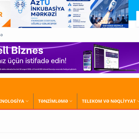
QƏ
XNOLOGİYA
TƏNZİMLƏMƏ
TELEKOM VƏ NƏQLİYYAT