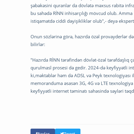
şəbəkəsini quranlar da dövlətə məxsus rabitə infra
bu sahədə RİNN inhisarçılığı mövcud olub. Amma 
istiqamətdə ciddi dəyişikliklər olub",- deyə eksper
Onun sözlərinə görə, hazırda özəl provayderlər də
bilirlər:
"Hazırda RİNN tərəfindən dövlət-özəl tərəfdaşlıq ç
qurulmasl prosesi də gedir. 2024-də keyfiyyətli in
ki,məktəblər həm də ADSL və Peyk texnologiyası i
memoranduma əsasən 3G, 4G və LTE texnologiya əs
keyfiyyətli internet təminatı sahəsində səyləri təqd
Paylaş
Tweet