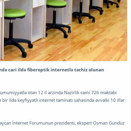
də cari ildə fiberoptik internetlə təchiz olunan
 ümumiyyətlə ötən 12 il ərzində Nazirlik cəmi 726 məktəbi
 bir ildə keyfiyyətli internet təminatı sahəsində əvvəlki 10 illər
baycan İnternet Forumunun prezidenti, ekspert Osman Gündüz