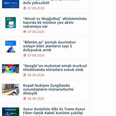
dəfə yüksəltdi!
07-08-2026
“Əmək və Məşğulluq” altsistemində
hazırda 65 mindən çox aktiv
vakansiya var
07-08-2026
“Biletim.az” portalı üzərindən
onlayn bilet alanların sayı 2
dəfəyədək artıb
07-08-2026
“Google”un məlumat emalı mərkəzi
Hindistanda etirazlara səbəb olub
06-08-2026
Rəşad Nəbiyev Zəngilanda
vətəndaşların müraciətlərini
dinləyib
06-08-2026
Xəzər dənizinin dibi ilə Trans-Xəzər
Fiber-Optik Kabel Xəttinin çəkilişi