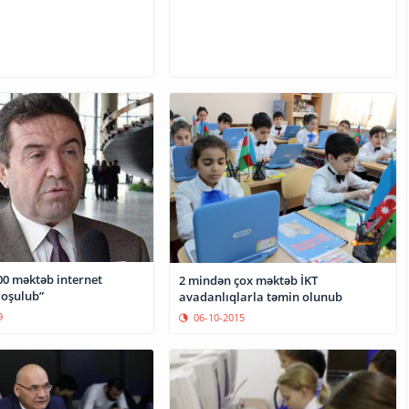
00 məktəb internet
2 mindən çox məktəb İKT
qoşulub”
avadanlıqlarla təmin olunub
9
06-10-2015