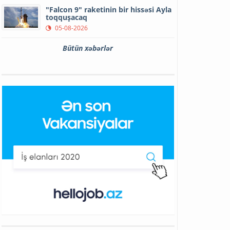
"Falcon 9" raketinin bir hissəsi Ayla
toqquşacaq
05-08-2026
Bütün xəbərlər