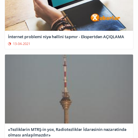
İnternet problemi niyə həllini tapmır - Ekspertdən AÇIQLAMA
13-04-2021
«Tezliklərin MTRŞ-in yox, Radiotezliklər İdarəsinin nəzarətində
olması anlaşılmazdır»