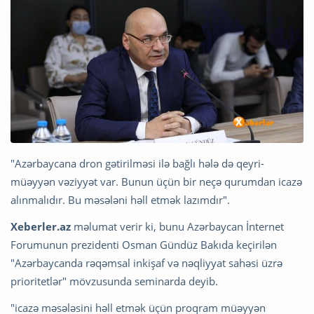
"Azərbaycana dron gətirilməsi ilə bağlı hələ də qeyri-
müəyyən vəziyyət var. Bunun üçün bir neçə qurumdan icazə
alınmalıdır. Bu məsələni həll etmək lazımdır".
Xeberler.az
məlumat verir ki, bunu Azərbaycan İnternet
Forumunun prezidenti Osman Gündüz Bakıda keçirilən
"Azərbaycanda rəqəmsal inkişaf və nəqliyyat sahəsi üzrə
prioritetlər" mövzusunda seminarda deyib.
"icazə məsələsini həll etmək üçün proqram müəyyən