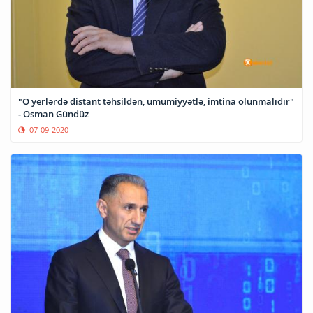
"O yerlərdə distant təhsildən, ümumiyyətlə, imtina olunmalıdır"
- Osman Gündüz
07-09-2020