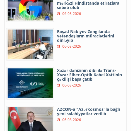
mərkəzi Hindistanda etirazlara
səbəb olub
06-08-2026
Rəşad Nəbiyev Zəngilanda
vətəndaşların müraciətlərini
dinləyib
06-08-2026
Xəzər dənizinin dibi ilə Trans-
Xəzər Fiber-Optik Kabel Xəttinin
çəkilişi başa çatıb
06-08-2026
AZCON-a "Azərkosmos"la bağlı
yeni səlahiyyətlər verilib
06-08-2026