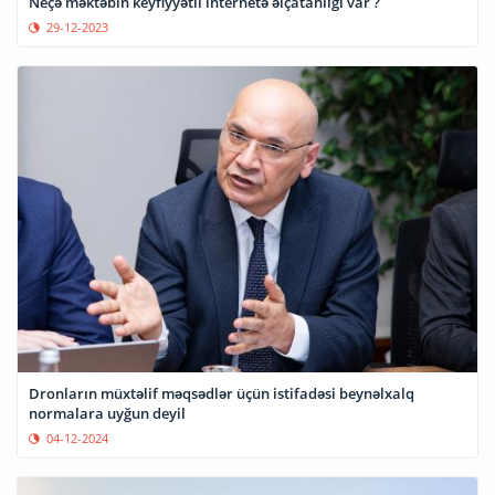
Neçə məktəbin keyfiyyətli internetə əlçatanlığı var ?
29-12-2023
Dronların müxtəlif məqsədlər üçün istifadəsi beynəlxalq
normalara uyğun deyil
04-12-2024