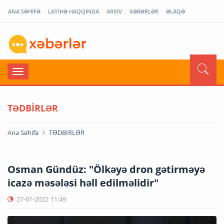
ANA SƏHİFƏ
LAYİHƏ HAQQINDA
ARXİV
XƏBƏRLƏR
ƏLAQƏ
TƏDBİRLƏR
Ana Səhifə
TƏDBİRLƏR
Osman Gündüz: "Ölkəyə dron gətirməyə
icazə məsələsi həll edilməlidir"
27-01-2022
11:49