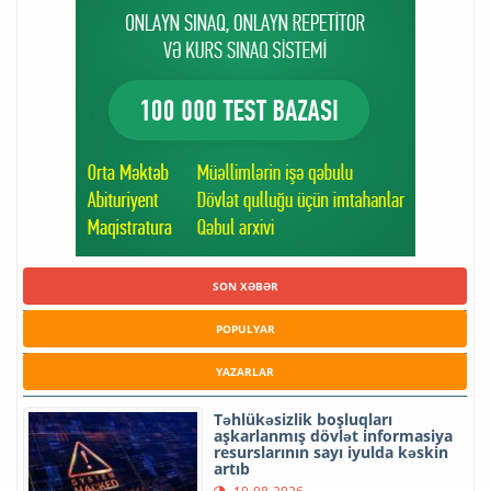
SON XƏBƏR
POPULYAR
YAZARLAR
Təhlükəsizlik boşluqları
aşkarlanmış dövlət informasiya
resurslarının sayı iyulda kəskin
artıb