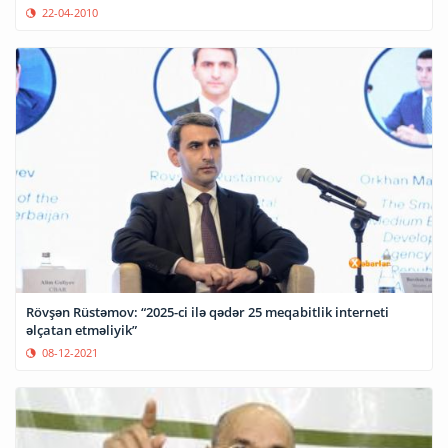
22-04-2010
Rövşən Rüstəmov: “2025-ci ilə qədər 25 meqabitlik interneti
əlçatan etməliyik”
08-12-2021