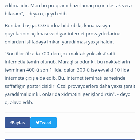
edilməlidir. Mən bu proqramı hazırlamaq üçün dəstək verə
bilərəm", - deyə o, qeyd edib.
Bundan başqa, O.Gündüz bildirib ki, kanalizasiya
quyularının açılması və digər internet provayderlərinə
onlardan istifadəyə imkan yaradılması yaxşı haldır.
"Son illər ölkədə 700-dən çox məktəb yüksəksürətli
internetlə təmin olunub. Maraqlısı odur ki, bu məktəblərin
təxminən 400-ü son 1 ildə, qalan 300-ü isə əvvəlki 10 ildə
internetə çıxış əldə edib. Bu, internet təminatı sahəsində
şəffaflığın göstəricisidir. Özəl provayderlərə daha yaxşı şərait
yaradılmalıdır ki, onlar da xidmətini genişləndirsin", - deyə
o, əlavə edib.
Paylaş
Tweet