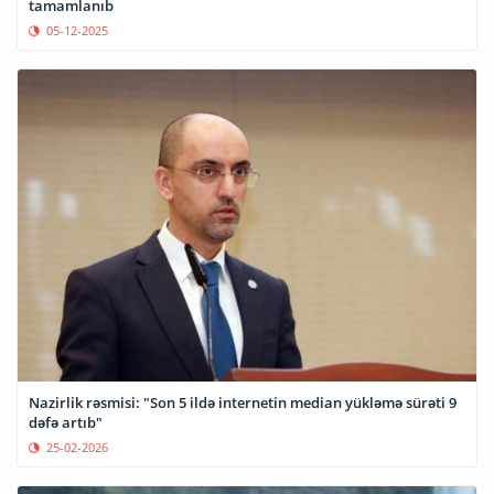
tamamlanıb
05-12-2025
Nazirlik rəsmisi: "Son 5 ildə internetin median yükləmə sürəti 9
dəfə artıb"
25-02-2026