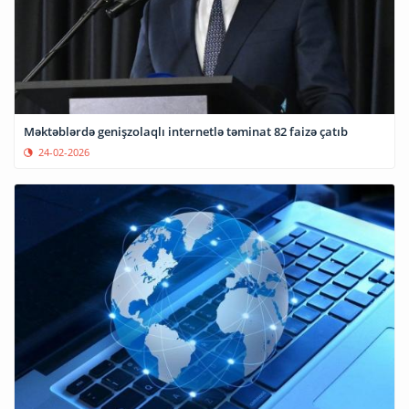
Məktəblərdə genişzolaqlı internetlə təminat 82 faizə çatıb
24-02-2026