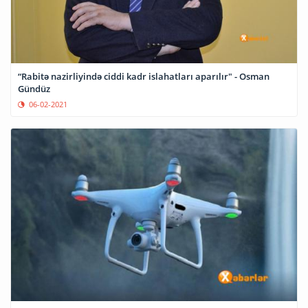
“Rabitə nazirliyində ciddi kadr islahatları aparılır" - Osman
Gündüz
06-02-2021