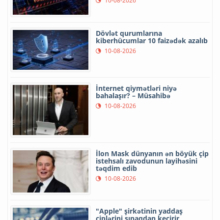
10-08-2026
Dövlət qurumlarına
kiberhücumlar 10 faizədək azalıb
10-08-2026
İnternet qiymətləri niyə
bahalaşır? – Müsahibə
10-08-2026
İlon Mask dünyanın ən böyük çip
istehsalı zavodunun layihəsini
təqdim edib
10-08-2026
"Apple" şirkətinin yaddaş
çiplərini sınaqdan keçirir