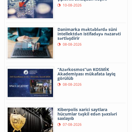
10-08-2026
Danimarka məktəblərdə süni
intellektdən istifadəyə nəzarəti
sərtləşdirir
08-08-2026
“Azərkosmos”un KOSMİK
Akademiyası mükafata layiq
görülüb
08-08-2026
Kiberpolis xarici saytlara
hücumlar təşkil edən şəxsləri
saxlayıb
07-08-2026