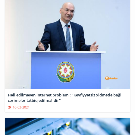
Həll edilməyən internet problemi: "Keyfiyyətsiz xidmətlə bağlı
cərimələr tətbiq edilməlidir”
16-03-2021