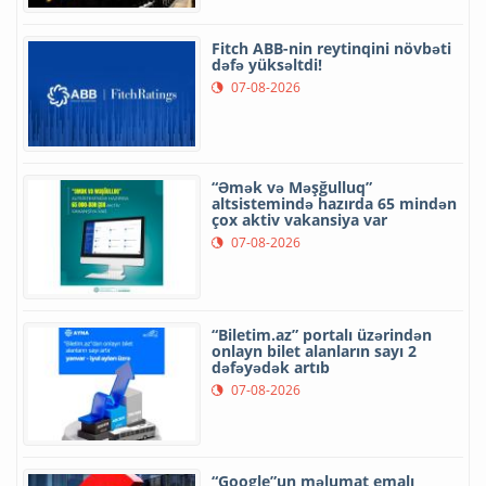
Fitch ABB-nin reytinqini növbəti
dəfə yüksəltdi!
07-08-2026
“Əmək və Məşğulluq”
altsistemində hazırda 65 mindən
çox aktiv vakansiya var
07-08-2026
“Biletim.az” portalı üzərindən
onlayn bilet alanların sayı 2
dəfəyədək artıb
07-08-2026
“Google”un məlumat emalı