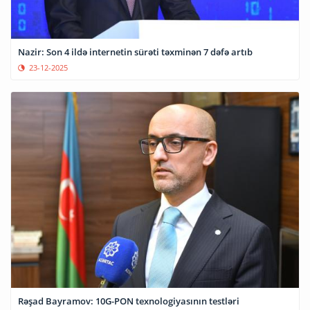
Nazir: Son 4 ildə internetin sürəti təxminən 7 dəfə artıb
23-12-2025
Rəşad Bayramov: 10G-PON texnologiyasının testləri