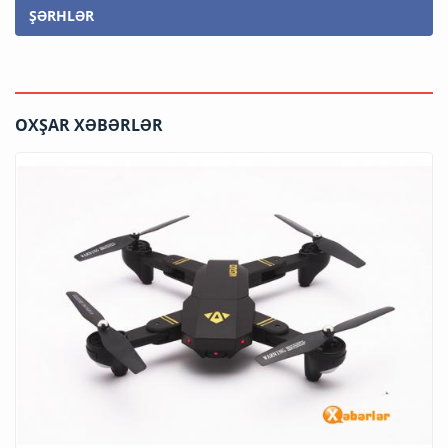
ŞƏRHLƏR
OXŞAR XƏBƏRLƏR