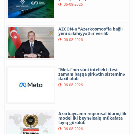
06-08-2026
AZCON-a "Azərkosmos"la bağlı
yeni səlahiyyətlər verilib
06-08-2026
“Meta”nın süni intellekti test
zamanı başqa şirkətin sisteminə
daxil olub
06-08-2026
Azərbaycanın rəqəmsal idarəçilik
model iki beynəlxalq mükafata
layiq görülüb
06-08-2026