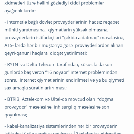
xidmətləri üzrə həllini gözlədiyi ciddi problemlər
aşağıdakılardır:
- internetlə bağlı dövlət provayderlərinin haqsız rəqabət
mühiti yaratmasına, qiymətlərin yüksək olmasına,
provayderlərin istifadəçiləri “çəkidə aldatmaq” məsələsinə,
ATS- lərdə hər bir müştəriyə görə provayderlərdən alınan
qeyri-qanuni haqlara diqqət yetirilməsi;
- RYTN və Delta Telecom tərəfindən, xüsusilə də son
günlərdə baş verən “16 noyabr” internet problemindən
sonra, internet qiymətlərinin endirilməsi və ya bu qiyməti
saxlamaqla sürətin artırılması;
- BTRİB, Aztelekom və Ultel-də mövcud olan “doğma
provayder” məsələsinə, inhisarçılıq məsələsinə son
qoyulması;
- kabel-kanalizasiya sistemlərindən hər bir provayderin
istifadəsi üçün şərait yaradılması, İP telefoniya xidmətinə