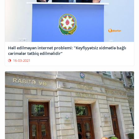
Həll edilməyən internet problemi: "Keyfiyyətsiz xidmətlə bağlı
cərimələr tətbiq edilməlidir”
16-03-2021