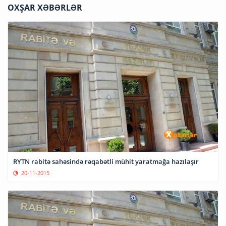
OXŞAR XƏBƏRLƏR
RYTN rabitə sahəsində rəqabətli mühit yaratmağa hazılaşır
20-11-2015