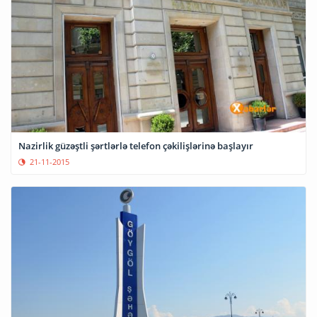
Nazirlik güzəştli şərtlərlə telefon çəkilişlərinə başlayır
21-11-2015