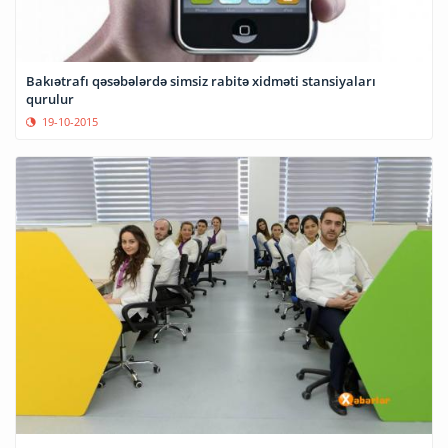
Bakıətrafı qəsəbələrdə simsiz rabitə xidməti stansiyaları
qurulur
19-10-2015