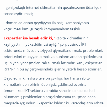
- genişzolaqlı internet xidmətlərinin qoşulmasının ödənişsiz
sənədləşdirilməsi;
- domen adlarının qeydiyyatı ilə bağlı kampaniyanın
keçirilməsi kimi güzəştli kampaniyaların təşkili.
Ekspertlər isə hesab edir ki,
"
Rabitə xidmətlərinin
keyfiyyətinin yüksəldilməsi aylığı" çərçivəsində İKT
sektorunda mövcud vəziyyəti qiymətləndirmək, problemləri,
prioritetləri müəyyən etmək və bunların aradan qaldırılması
üçün yeni yanaşmalar irəli sürmək lazımdır. Yəni, eskpertlər
RYTN-nin bu ay çərçivəsindəki işlərini yetərli hesab etmirlər.
Qeyd edilir ki, evlərə telefon çəkilişi, hər hansı rabitə
xidmətlərindən birinin ödənişsiz çəkilməsi əvəzinə
ümumilikdə İKT sektoru və rabitə sahəsində hələ də həll
olunmamış problemlərin araşdırılmasına çalışmaq daha
məqsədəuyğundur. Ekspertlər bildirir ki, vətəndaşların rabitə