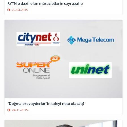
RYTN-ə daxil olan müraciətlərin sayı azalıb
22-04-2015
“Doğma provayderlər”in taleyi necə olacaq?
24-11-2015