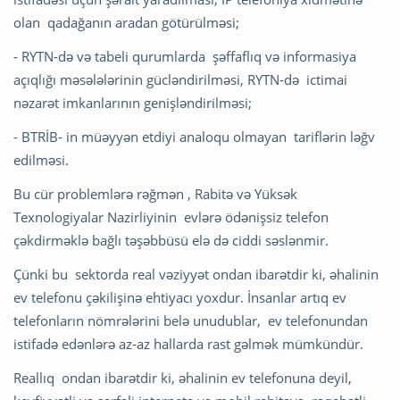
olan qadağanın aradan götürülməsi;
- RYTN-də və tabeli qurumlarda şəffaflıq və informasiya
açıqlığı məsələlərinin gücləndirilməsi, RYTN-də ictimai
nəzarət imkanlarının genişləndirilməsi;
- BTRİB- in müəyyən etdiyi analoqu olmayan tariflərin ləğv
edilməsi.
Bu cür problemlərə rəğmən , Rabitə və Yüksək
Texnologiyalar Nazirliyinin evlərə ödənişsiz telefon
çəkdirməklə bağlı təşəbbüsü elə də ciddi səslənmir.
Çünki bu sektorda real vəziyyət ondan ibarətdir ki, əhalinin
ev telefonu çəkilişinə ehtiyacı yoxdur. İnsanlar artıq ev
telefonların nömrələrini belə unudublar, ev telefonundan
istifadə edənlərə az-az hallarda rast gəlmək mümkündür.
Reallıq ondan ibarətdir ki, əhalinin ev telefonuna deyil,