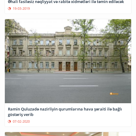
Əhali fasiləsiz nəqliyyat və rabitə xidmətləri ilə təmin ediləcək
19-03-2019
Ramin Quluzadə nazirliyin qurumlarına hava şəraiti ilə bağlı
göstəriş verib
07-02-2020