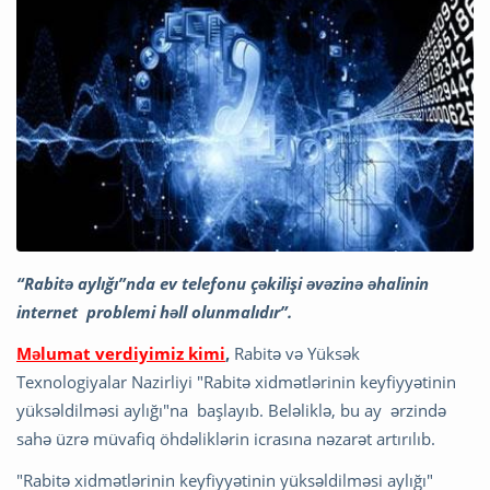
“Rabitə aylığı”nda ev telefonu çəkilişi əvəzinə əhalinin
internet problemi həll olunmalıdır”.
Məlumat verdiyimiz kimi
,
Rabitə və Yüksək
Texnologiyalar Nazirliyi "Rabitə xidmətlərinin keyfiyyətinin
yüksəldilməsi aylığı"na başlayıb. Beləliklə, bu ay ərzində
sahə üzrə müvafiq öhdəliklərin icrasına nəzarət artırılıb.
"Rabitə xidmətlərinin keyfiyyətinin yüksəldilməsi aylığı"