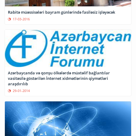
Rabitə müəssisələri bayram günlərində fasiləsiz işləyəcək
17-03-2016
Azərbaycanda və qonşu ölkələrdə müxtəlif bağlantılar
vasitəsilə göstərilən İnternet xidmətlərinin qiymətləri
araşdırılıb
29-01-2014