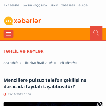
ANA SƏHİFƏ
LAYİHƏ HAQQINDA
ARXİV
XƏBƏRLƏR
ƏLAQƏ
TƏHLİL VƏ RƏYLƏR
Ana Səhifə
TƏNZİMLƏMƏ
TƏHLİL VƏ RƏYLƏR
Mənzillərə pulsuz telefon çəkilişi nə
dərəcədə faydalı təşəbbüsdür?
27-11-2015
15:09