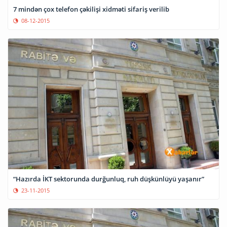
7 mindən çox telefon çəkilişi xidməti sifariş verilib
08-12-2015
“Hazırda İKT sektorunda durğunluq, ruh düşkünlüyü yaşanır”
23-11-2015