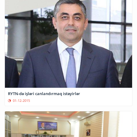
RYTN-də işləri canlandırmaq istəyirlər
01-12-2015