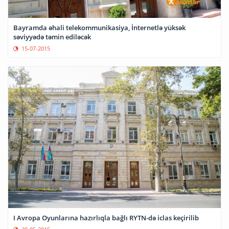
Bayramda əhali telekommunikasiya, İnternetlə yüksək
səviyyədə təmin ediləcək
15-07-2015
I Avropa Oyunlarına hazırlıqla bağlı RYTN-də iclas keçirilib