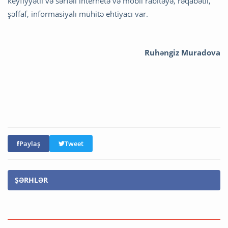
keyfiyyətli və sərfəli internetə və mobil rabitəyə, rəqabətli,
şəffaf, informasiyalı mühitə ehtiyacı var.
Ruhəngiz Muradova
Paylaş
Tweet
ŞƏRHLƏR