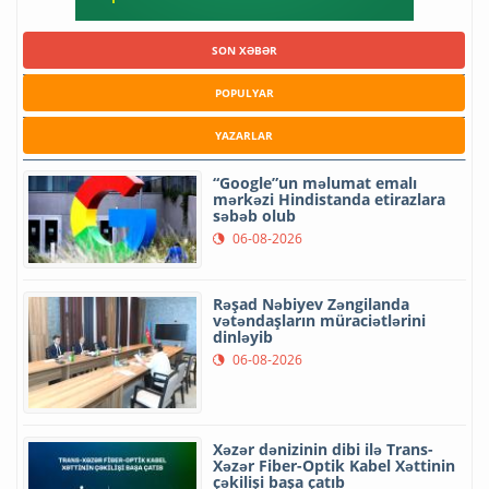
SON XƏBƏR
POPULYAR
YAZARLAR
“Google”un məlumat emalı
mərkəzi Hindistanda etirazlara
səbəb olub
06-08-2026
Rəşad Nəbiyev Zəngilanda
vətəndaşların müraciətlərini
dinləyib
06-08-2026
Xəzər dənizinin dibi ilə Trans-
Xəzər Fiber-Optik Kabel Xəttinin
çəkilişi başa çatıb