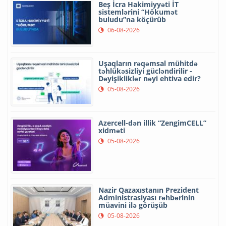
Beş İcra Hakimiyyəti İT
sistemlərini “Hökumət
buludu”na köçürüb
06-08-2026
Uşaqların rəqəmsal mühitdə
təhlükəsizliyi gücləndirilir -
Dəyişikliklər nəyi ehtiva edir?
05-08-2026
Azercell-dən illik “ZengimCELL”
xidməti
05-08-2026
Nazir Qazaxıstanın Prezident
Administrasiyası rəhbərinin
müavini ilə görüşüb
05-08-2026