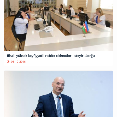
Əhali yüksək keyfiyyətli rabitə xidmətləri istəyir- Sorğu
06-10-2016