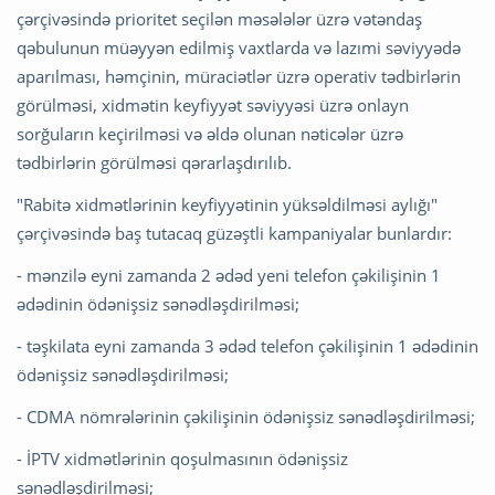
çərçivəsində prioritet seçilən məsələlər üzrə vətəndaş
qəbulunun müəyyən edilmiş vaxtlarda və lazımi səviyyədə
aparılması, həmçinin, müraciətlər üzrə operativ tədbirlərin
görülməsi, xidmətin keyfiyyət səviyyəsi üzrə onlayn
sorğuların keçirilməsi və əldə olunan nəticələr üzrə
tədbirlərin görülməsi qərarlaşdırılıb.
"Rabitə xidmətlərinin keyfiyyətinin yüksəldilməsi aylığı"
çərçivəsində baş tutacaq güzəştli kampaniyalar bunlardır:
- mənzilə eyni zamanda 2 ədəd yeni telefon çəkilişinin 1
ədədinin ödənişsiz sənədləşdirilməsi;
- təşkilata eyni zamanda 3 ədəd telefon çəkilişinin 1 ədədinin
ödənişsiz sənədləşdirilməsi;
- CDMA nömrələrinin çəkilişinin ödənişsiz sənədləşdirilməsi;
- İPTV xidmətlərinin qoşulmasının ödənişsiz
sənədləşdirilməsi;