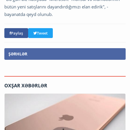
bütün yeni satışlarını dayandırdığımızı elan edirik", -
bəyanatda qeyd olunub.
Paylaş
Tweet
ŞƏRHLƏR
OXŞAR XƏBƏRLƏR