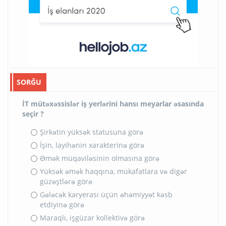
SORĞU
İT mütəxəssislər iş yerlərini hansı meyarlar əsasında
seçir ?
Şirkətin yüksək statusuna görə
İşin, layihənin xarakterinə görə
Əmək müqaviləsinin olmasına görə
Yüksək əmək haqqına, mükafatlara və digər
güzəştlərə görə
Gələcək karyerası üçün əhəmiyyət kəsb
etdiyinə görə
Maraqlı, işgüzar kollektivə görə