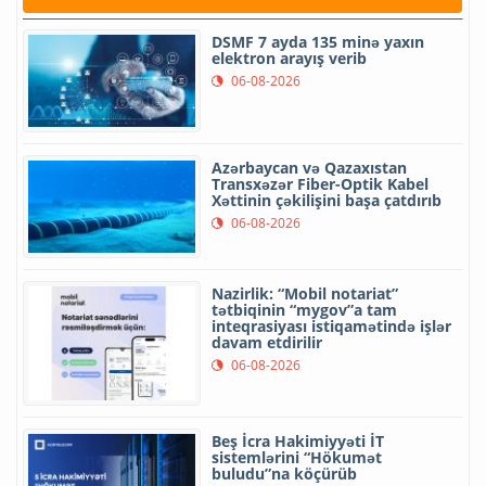
DSMF 7 ayda 135 minə yaxın
elektron arayış verib
06-08-2026
Azərbaycan və Qazaxıstan
Transxəzər Fiber-Optik Kabel
Xəttinin çəkilişini başa çatdırıb
06-08-2026
Nazirlik: “Mobil notariat”
tətbiqinin “mygov”a tam
inteqrasiyası istiqamətində işlər
davam etdirilir
06-08-2026
Beş İcra Hakimiyyəti İT
sistemlərini “Hökumət
buludu”na köçürüb