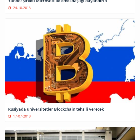
Yahoo! şirkəti Microsoft ilə əməkdaşlığı dayandırıb
24-10-2013
Rusiyada universitetlər Blockchain təhsili verəcək
17-07-2018