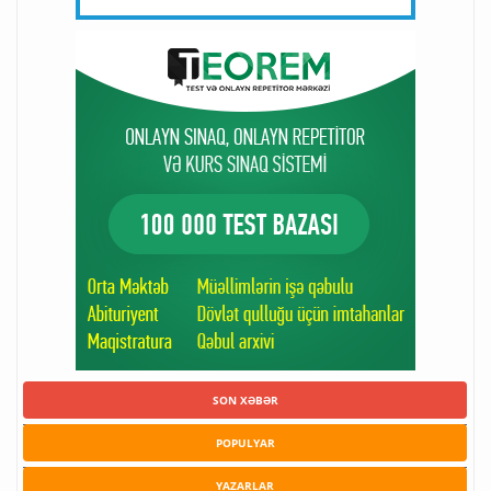
SON XƏBƏR
POPULYAR
YAZARLAR