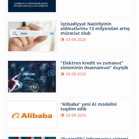
İqtisadiyyat Nazirliyinin
xidmətlərinə 13 milyondan artıq
müraciət olub
03-08-2026
"Elektron kredit və zəmanət"
sisteminin Əsasnaməsi" dəyişib
03-08-2026
“Alibaba” yeni AI modelini
təqdim edib
03-08-2026
“Dənizçilik” informasiya sistemi