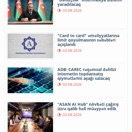
yaradılacaq
03-08-2026
"Card to card" əməliyyatlarına
limit qoyulmasının səbəbləri
açıqlanıb
03-08-2026
ADB: CAREC rəqəmsal dəhlizi
internetin topdansatış
qiymətlərini aşağı salacaq
03-08-2026
“ASAN AI Hub” növbəti çağırış
üzrə qalib həll müəyyən edib
03-08-2026