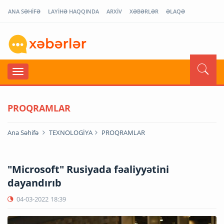
ANA SƏHİFƏ
LAYİHƏ HAQQINDA
ARXİV
XƏBƏRLƏR
ƏLAQƏ
PROQRAMLAR
Ana Səhifə
TEXNOLOGİYA
PROQRAMLAR
"Microsoft" Rusiyada fəaliyyətini
dayandırıb
04-03-2022
18:39