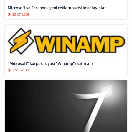
Microsoft və Facebook yeni reklam sazişi imzalayıblar
25-07-2008
"Microsoft" korporasiyası "Winamp"ı satın alır
22-11-2013