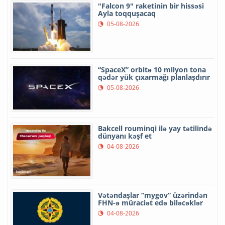
"Falcon 9" raketinin bir hissəsi
Ayla toqquşacaq
05-08-2026
“SpaceX” orbitə 10 milyon tona
qədər yük çıxarmağı planlaşdırır
05-08-2026
Bakcell rouminqi ilə yay tətilində
dünyanı kəşf et
04-08-2026
Vətəndaşlar “mygov” üzərindən
FHN-ə müraciət edə biləcəklər
04-08-2026