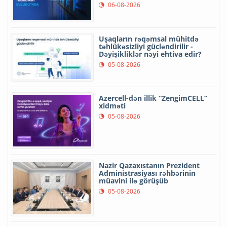
06-08-2026
Uşaqların rəqəmsal mühitdə
təhlükəsizliyi gücləndirilir -
Dəyişikliklər nəyi ehtiva edir?
05-08-2026
Azercell-dən illik “ZengimCELL”
xidməti
05-08-2026
Nazir Qazaxıstanın Prezident
Administrasiyası rəhbərinin
müavini ilə görüşüb
05-08-2026