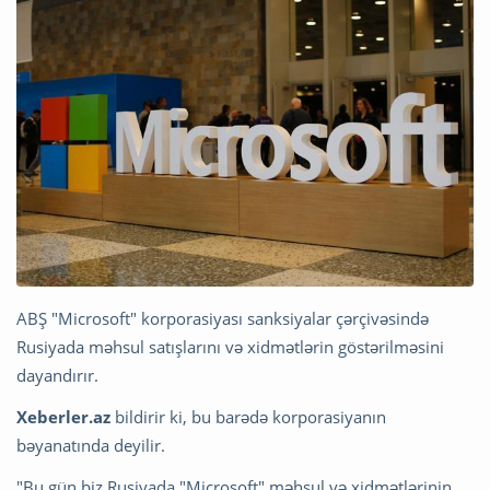
ABŞ "Microsoft" korporasiyası sanksiyalar çərçivəsində
Rusiyada məhsul satışlarını və xidmətlərin göstərilməsini
dayandırır.
Xeberler.az
bildirir ki, bu barədə korporasiyanın
bəyanatında deyilir.
"Bu gün biz Rusiyada "Microsoft" məhsul və xidmətlərinin