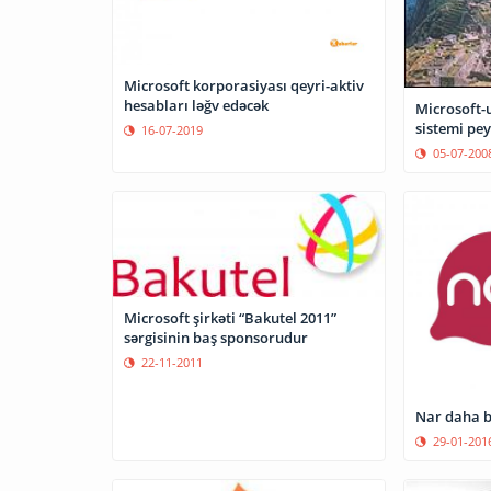
Microsoft korporasiyası qeyri-aktiv
hesabları ləğv edəcək
Microsoft-u
sistemi pe
16-07-2019
05-07-200
Microsoft şirkəti “Bakutel 2011”
sərgisinin baş sponsorudur
22-11-2011
Nar daha b
29-01-201