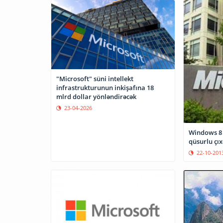
"Microsoft" süni intellekt
infrastrukturunun inkişafına 18
mlrd dollar yönləndirəcək
23-04-2026
Windows 8 
qüsurlu çıx
22-10-201