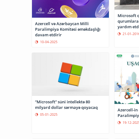
Microsoft 
qurumlara 
Azercell və Azərbaycan Milli
yardım etd
Paralimpiya Komitəsi əməkdaşlığı
21-01-201
davam etdirir
10-04-2025
“Microsoft” süni intellektə 80
milyard dollar sərmayə qoyacaq
Azercell-in
05-01-2025
Paralimpiy
19-12-202