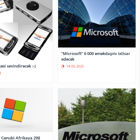
“Microsoft” 6 000 əməkdaşını ixtisar
edəcək
əsi sevindirəcək :-)
14-05-2025
8
” Cənubi Afrikaya 298