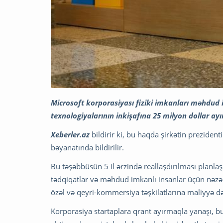
Microsoft korporasiyası fiziki imkanları məhdud i
texnologiyalarının inkişafına 25 milyon dollar ayı
Xeberler.az
bildirir ki, bu haqda şirkətin preziden
bəyanatında bildirilir.
Bu təşəbbüsün 5 il ərzində reallaşdırılması planlaşd
tədqiqatlar və məhdud imkanlı insanlar üçün nəzə
özəl və qeyri-kommersiya təşkilatlarına maliyyə də
Korporasiya startaplara qrant ayırmaqla yanaşı, 