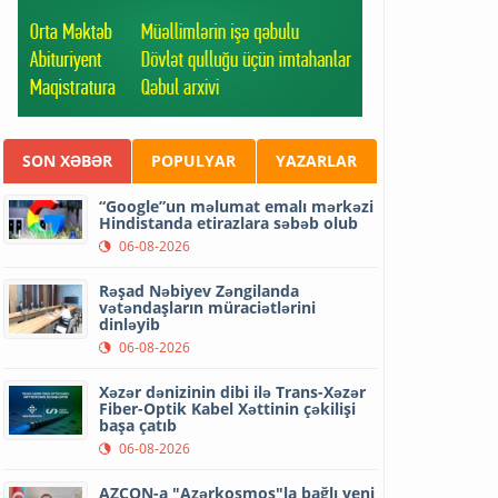
SON XƏBƏR
POPULYAR
YAZARLAR
“Google”un məlumat emalı mərkəzi
Hindistanda etirazlara səbəb olub
06-08-2026
Rəşad Nəbiyev Zəngilanda
vətəndaşların müraciətlərini
dinləyib
06-08-2026
Xəzər dənizinin dibi ilə Trans-Xəzər
Fiber-Optik Kabel Xəttinin çəkilişi
başa çatıb
06-08-2026
AZCON-a "Azərkosmos"la bağlı yeni