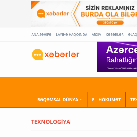
ANA SƏHİFƏ
LAYİHƏ HAQQINDA
ARXİV
XƏBƏRLƏR
ƏLA
RƏQƏMSAL DÜNYA
E - HÖKUMƏT
TE
TEXNOLOGİYA