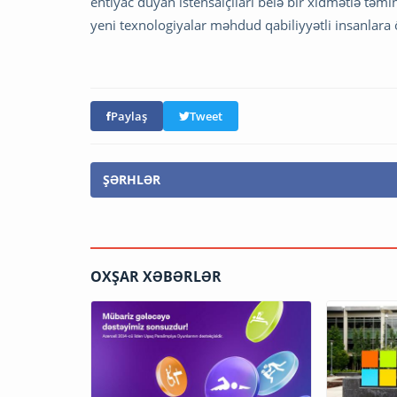
ehtiyac duyan istehsalçıları belə bir xidmətlə təmi
yeni texnologiyalar məhdud qabiliyyətli insanlara
Paylaş
Tweet
ŞƏRHLƏR
OXŞAR XƏBƏRLƏR