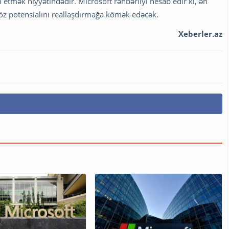
n etmək niyyətindədir. Microsoft rəhbərliyi hesab edir ki, ən
 öz potensialını reallaşdırmağa kömək edəcək.
Xeberler.az