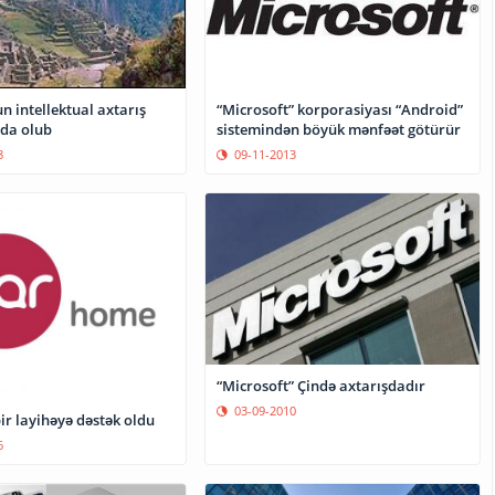
n intellektual axtarış
“Microsoft” korporasiyası “Android”
yda olub
sistemindən böyük mənfəət götürür
8
09-11-2013
“Microsoft” Çində axtarışdadır
03-09-2010
ir layihəyə dəstək oldu
6