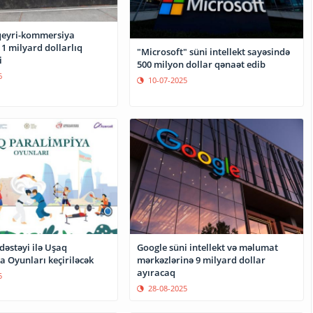
qeyri-kommersiya
1 milyard dollarlıq
"Microsoft" süni intellekt sayəsində
i
500 milyon dollar qənaət edib
6
10-07-2025
 dəstəyi ilə Uşaq
Google süni intellekt və məlumat
a Oyunları keçiriləcək
mərkəzlərinə 9 milyard dollar
ayıracaq
5
28-08-2025