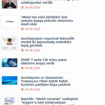
səlahiyyətlər verilib
06-08-2026
“Meta”nın süni intellekti test
zamanı başqa şirkətin sisteminə
daxil olub
06-08-2026
Azərbaycanın rəqəmsal idarəçilik
model iki beynəlxalq mükafata
layiq görülüb
06-08-2026
DSMF 7 ayda 135 minə yaxın
elektron arayış verib
06-08-2026
Azərbaycan və Qazaxıstan
Transxəzər Fiber-Optik Kabel
Xəttinin çəkilişini başa çatdırıb
06-08-2026
Nazirlik: “Mobil notariat” tətbiqinin
“mygov”a tam inteqrasiyası