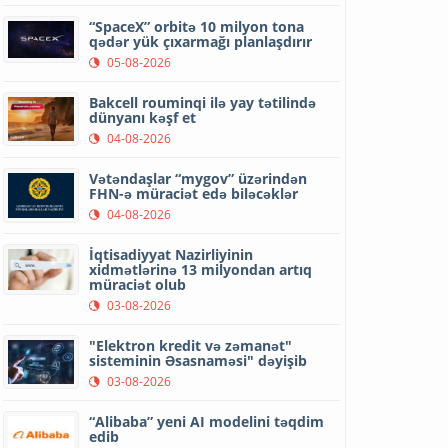
“SpaceX” orbitə 10 milyon tona
qədər yük çıxarmağı planlaşdırır
05-08-2026
Bakcell rouminqi ilə yay tətilində
dünyanı kəşf et
04-08-2026
Vətəndaşlar “mygov” üzərindən
FHN-ə müraciət edə biləcəklər
04-08-2026
İqtisadiyyat Nazirliyinin
xidmətlərinə 13 milyondan artıq
müraciət olub
03-08-2026
"Elektron kredit və zəmanət"
sisteminin Əsasnaməsi" dəyişib
03-08-2026
“Alibaba” yeni AI modelini təqdim
edib