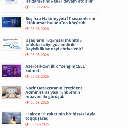
istiqamətində işlər davam etdirilir
06-08-2026
Beş İcra Hakimiyyəti İT sistemlərini
“Hökumət buludu”na köçürüb
06-08-2026
Uşaqların rəqəmsal mühitdə
təhlükəsizliyi gücləndirilir -
Dəyişikliklər nəyi ehtiva edir?
05-08-2026
Azercell-dən illik “ZengimCELL”
xidməti
05-08-2026
Nazir Qazaxıstanın Prezident
Administrasiyası rəhbərinin
müavini ilə görüşüb
05-08-2026
"Falcon 9" raketinin bir hissəsi Ayla
toqquşacaq
05-08-2026