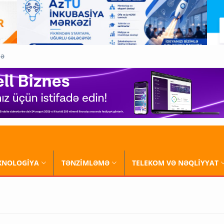
QƏ
XNOLOGİYA
TƏNZİMLƏMƏ
TELEKOM VƏ NƏQLİYYAT