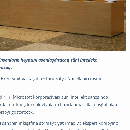
nsanların həyatını asanlaşdıracaq süni intellekt
racaq.
ti Bred Smit və baş direktoru Satya Nadellanın rəsmi
ırılır. Microsoft korporasiyası süni intellekt sahəsində
rdə tutulmuş texnologiyaların hazırlanması ilə məşğul olan
stəyi göstərəcək.
bu sahənin inkişafına sərmayə yatırmaq və ekspert köməyinə