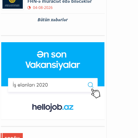
FHN-ə müraciət edə biləcəklər
04-08-2026
Bütün xəbərlər