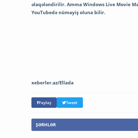
əlaqələndirilir. Amma Windows Live Movie Make
YouTubedə nümayiş oluna bilir.
xeberler.az/Ellada
Paylaş
Tweet
ŞƏRHLƏR