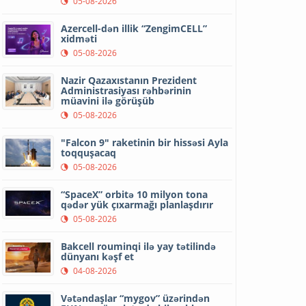
05-08-2026
Azercell-dən illik “ZengimCELL”
xidməti
05-08-2026
Nazir Qazaxıstanın Prezident
Administrasiyası rəhbərinin
müavini ilə görüşüb
05-08-2026
"Falcon 9" raketinin bir hissəsi Ayla
toqquşacaq
05-08-2026
“SpaceX” orbitə 10 milyon tona
qədər yük çıxarmağı planlaşdırır
05-08-2026
Bakcell rouminqi ilə yay tətilində
dünyanı kəşf et
04-08-2026
Vətəndaşlar “mygov” üzərindən