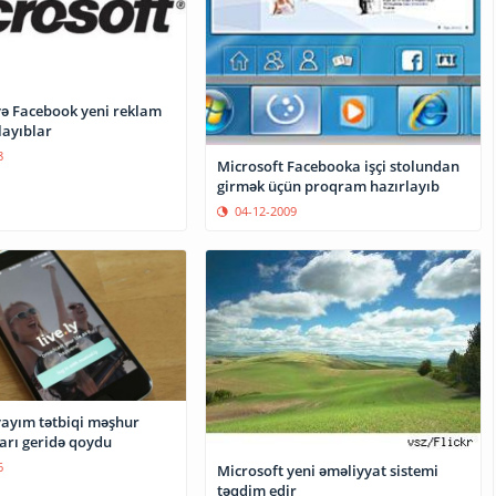
və Facebook yeni reklam
layıblar
8
Microsoft Facebooka işçi stolundan
girmək üçün proqram hazırlayıb
04-12-2009
yayım tətbiqi məşhur
arı geridə qoydu
6
Microsoft yeni əməliyyat sistemi
təqdim edir