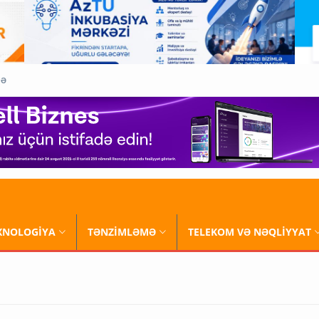
QƏ
XNOLOGİYA
TƏNZİMLƏMƏ
TELEKOM VƏ NƏQLİYYAT