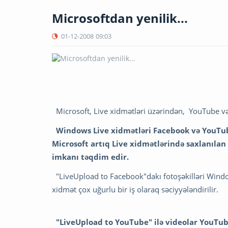
Microsoftdan yenilik...
01-12-2008
09:03
Microsoft, Live xidmətləri üzərindən, YouTube 
Windows Live xidmətləri Facebook və YouTube
Microsoft artıq Live xidmətlərində saxlanıla
imkanı təqdim edir.
"LiveUpload to Facebook"dakı fotoşəkilləri Wind
xidmət çox uğurlu bir iş olaraq səciyyələndirilir.
"LiveUpload to YouTube" ilə videolar YouTubey