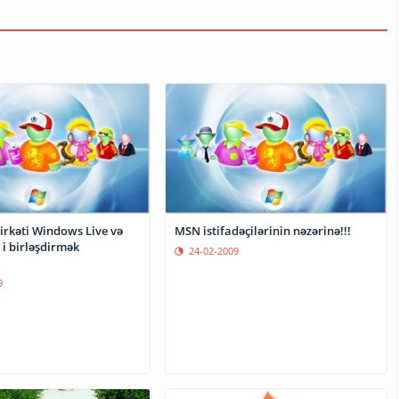
irkəti Windows Live və
MSN istifadəçilərinin nəzərinə!!!
`i birləşdirmək
24-02-2009
.
9