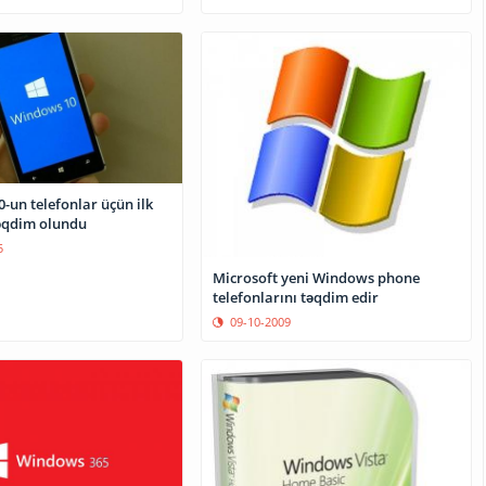
-un telefonlar üçün ilk
təqdim olundu
5
Microsoft yeni Windows phone
telefonlarını təqdim edir
09-10-2009