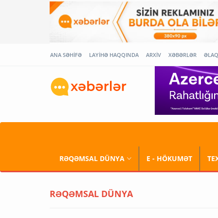
ANA SƏHİFƏ
LAYİHƏ HAQQINDA
ARXİV
XƏBƏRLƏR
ƏLA
RƏQƏMSAL DÜNYA
E - HÖKUMƏT
TE
RƏQƏMSAL DÜNYA