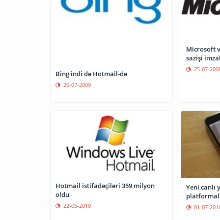
Microsoft 
sazişi imza
25-07-200
Bing indi də Hotmail-də
20-07-2009
Hotmail istifadəçiləri 359 milyon
Yeni canlı 
oldu
platformal
22-05-2010
01-07-201