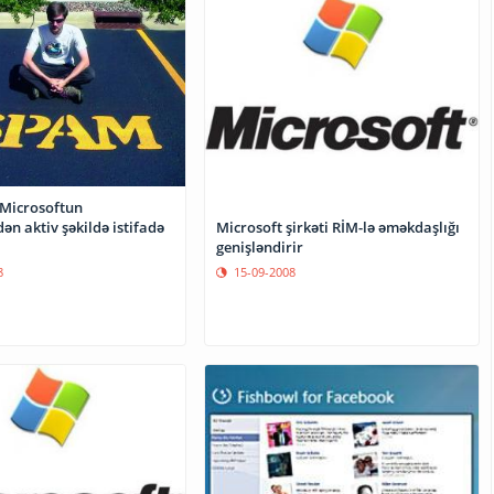
Microsoftun
Microsoft şirkəti RİM-lə əməkdaşlığı
dən aktiv şəkildə istifadə
genişləndirir
15-09-2008
8