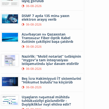
layiq görülüb
06-08-2026
DSMF 7 ayda 135 minə yaxın
elektron arayış verib
06-08-2026
Azərbaycan və Qazaxıstan
Transxəzər Fiber-Optik Kabel
Xəttinin çəkilişini başa çatdırıb
06-08-2026
Nazirlik: “Mobil notariat” tətbiqinin
“mygov”a tam inteqrasiyası
istiqamətində işlər davam etdirilir
06-08-2026
Beş İcra Hakimiyyəti İT sistemlərini
“Hökumət buludu”na köçürüb
06-08-2026
Uşaqların rəqəmsal mühitdə
təhlükəsizliyi gücləndirilir -
Dəyişikliklər nəyi ehtiva edir?