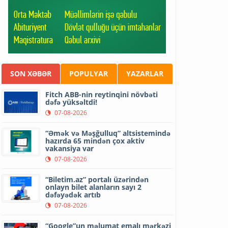
SON XƏBƏR
POPULYAR
YAZARLAR
Fitch ABB-nin reytinqini növbəti
dəfə yüksəltdi!
07-08-2026
“Əmək və Məşğulluq” altsistemində
hazırda 65 mindən çox aktiv
vakansiya var
07-08-2026
“Biletim.az” portalı üzərindən
onlayn bilet alanların sayı 2
dəfəyədək artıb
07-08-2026
“Google”un məlumat emalı mərkəzi