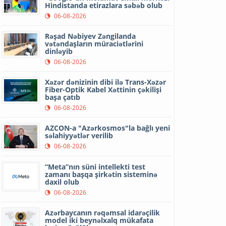
Hindistanda etirazlara səbəb olub
06-08-2026
Rəşad Nəbiyev Zəngilanda
vətəndaşların müraciətlərini
dinləyib
06-08-2026
Xəzər dənizinin dibi ilə Trans-Xəzər
Fiber-Optik Kabel Xəttinin çəkilişi
başa çatıb
06-08-2026
AZCON-a "Azərkosmos"la bağlı yeni
səlahiyyətlər verilib
06-08-2026
“Meta”nın süni intellekti test
zamanı başqa şirkətin sisteminə
daxil olub
06-08-2026
Azərbaycanın rəqəmsal idarəçilik
model iki beynəlxalq mükafata