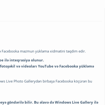
və Facebooka məzmun yükləmə xidmətini təqdim edir.
 ilə inteqrasiya olunur.
n fotoşəkil və videoları YouTube və Facebooka yükləmə
ows Live Photo Gallerydən birbaşa Facebooka köçürən bu
ə göndərilə bilir. Bu əlavə də Windows Live Gallery ilə