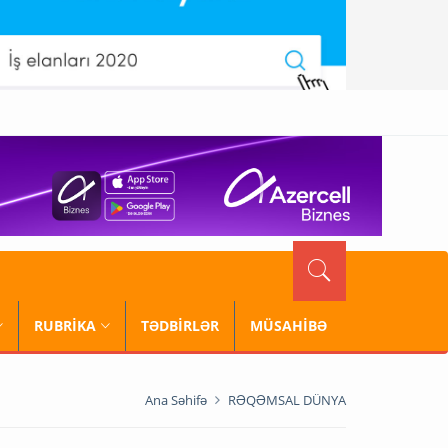
RUBRİKA
TƏDBİRLƏR
MÜSAHİBƏ
Ana Səhifə
RƏQƏMSAL DÜNYA