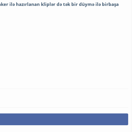
r ilə hazırlanan kliplər də tək bir düymə ilə birbaşa