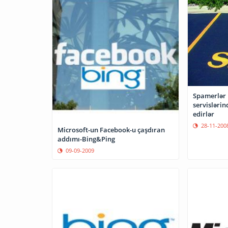
Spamerlər 
servislərin
edirlər
28-11-200
Microsoft-un Facebook-u çaşdıran
addımı-Bing&Ping
09-09-2009