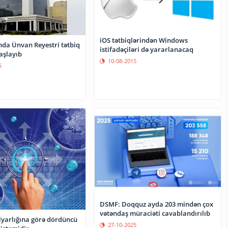
iOS tətbiqlərindən Windows
da Ünvan Reyestri tətbiq
istifadəçiləri də yararlanacaq
aşlayıb
10-08-2015
5
DSMF: Doqquz ayda 203 mindən çox
vətəndaş müraciəti cavablandırılıb
lyarlığına görə dördüncü
27-10-2025