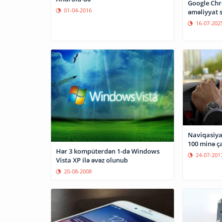
Google Ch
01-04-2016
əməliyyat s
16-07-202
Naviqasiya 
100 minə ça
Hər 3 kompüterdən 1-də Windows
24-07-201
Vista XP ilə əvəz olunub
20-08-2008