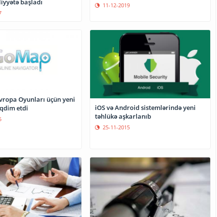
liyyətə başladı
11-12-2019
7
iOS və Android sistemlərində yeni
əqdim etdi
təhlükə aşkarlanıb
5
25-11-2015