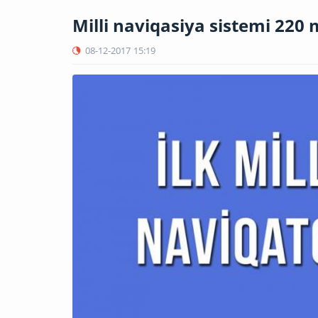
Milli naviqasiya sistemi 220
08-12-2017
15:19