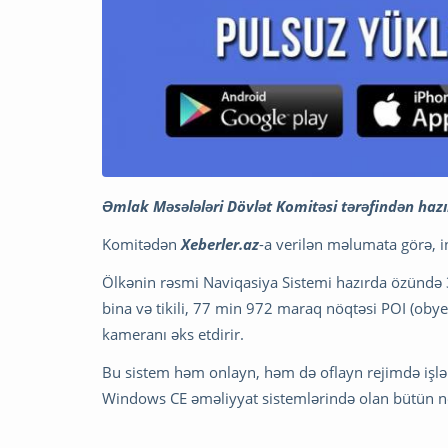
Əmlak Məsələləri Dövlət Komitəsi tərəfindən hazı
Komitədən
Xeberler.az
-a verilən məlumata görə, i
Ölkənin rəsmi Naviqasiya Sistemi hazırda özündə
bina və tikili, 77 min 972 maraq nöqtəsi POI (obye
kameranı əks etdirir.
Bu sistem həm onlayn, həm də oflayn rejimdə işlə
Windows CE əməliyyat sistemlərində olan bütün növ