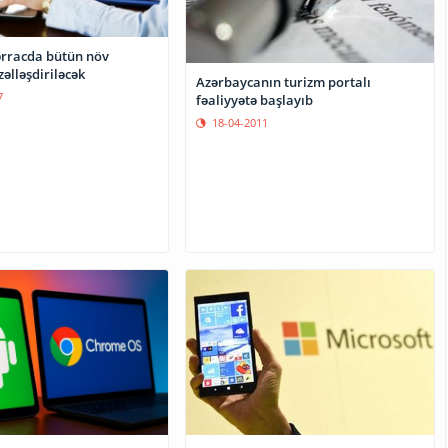
ərracda bütün növ
əlləşdiriləcək
Azərbaycanın turizm portalı
7
fəaliyyətə başlayıb
18-04-2011