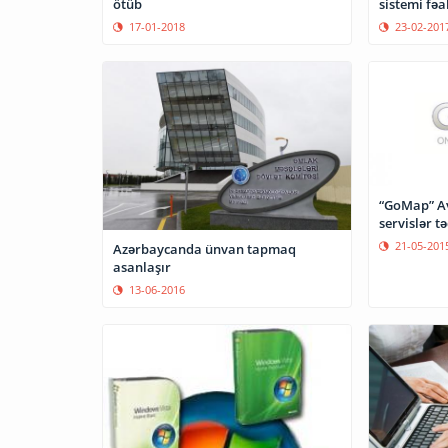
ötüb
sistemi fəa
17-01-2018
23-02-201
“GoMap” Avropa Oyunları üçün yeni
servislər t
21-05-201
Azərbaycanda ünvan tapmaq
asanlaşır
13-06-2016