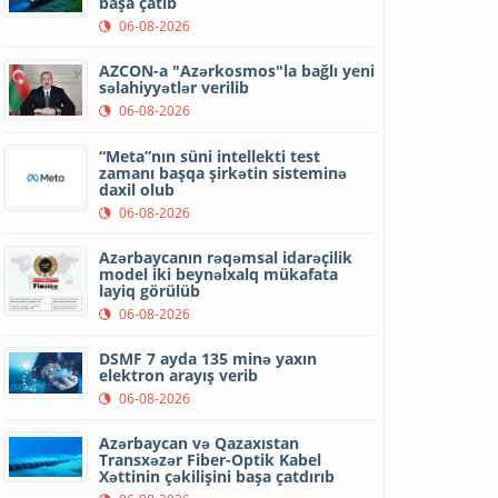
başa çatıb
06-08-2026
AZCON-a "Azərkosmos"la bağlı yeni
səlahiyyətlər verilib
06-08-2026
“Meta”nın süni intellekti test
zamanı başqa şirkətin sisteminə
daxil olub
06-08-2026
Azərbaycanın rəqəmsal idarəçilik
model iki beynəlxalq mükafata
layiq görülüb
06-08-2026
DSMF 7 ayda 135 minə yaxın
elektron arayış verib
06-08-2026
Azərbaycan və Qazaxıstan
Transxəzər Fiber-Optik Kabel
Xəttinin çəkilişini başa çatdırıb