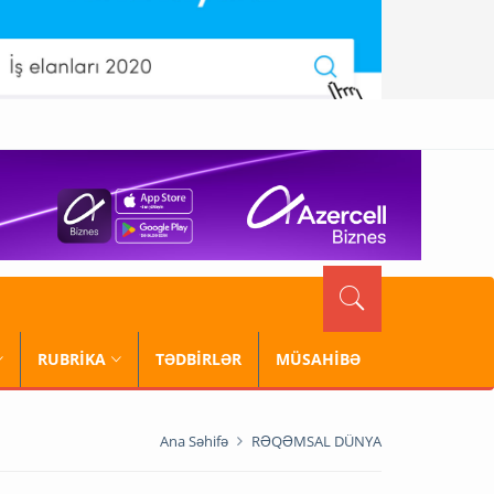
RUBRİKA
TƏDBİRLƏR
MÜSAHİBƏ
Ana Səhifə
RƏQƏMSAL DÜNYA