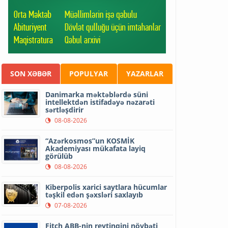
SON XƏBƏR
POPULYAR
YAZARLAR
Danimarka məktəblərdə süni
intellektdən istifadəyə nəzarəti
sərtləşdirir
08-08-2026
“Azərkosmos”un KOSMİK
Akademiyası mükafata layiq
görülüb
08-08-2026
Kiberpolis xarici saytlara hücumlar
təşkil edən şəxsləri saxlayıb
07-08-2026
Fitch ABB-nin reytinqini növbəti