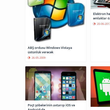
Elektron h
əmlaklar öz
20-06-201
ABŞ ordusu Windows Vistaya
üstünlük verəcək
26-05-2009
Poçt şöbələrinin axtarışı iOS və
Android-də