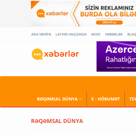
ANA SƏHİFƏ
LAYİHƏ HAQQINDA
ARXİV
XƏBƏRLƏR
ƏLA
RƏQƏMSAL DÜNYA
E - HÖKUMƏT
TE
RƏQƏMSAL DÜNYA