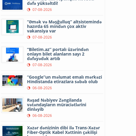
dəfə yüksəltdi!
07-08-2026
“Əmək və Məşğulluq” altsistemində
hazırda 65 mindən çox aktiv
vakansiya var
07-08-2026
“Biletim.az” portalı üzərindən
onlayn bilet alanların sayı 2
dəfəyədək artıb
07-08-2026
“Google”un məlumat emalı mərkəzi
Hindistanda etirazlara səbəb olub
06-08-2026
Rəşad Nəbiyev Zəngilanda
vətəndaşların müraciətlərini
dinləyib
06-08-2026
Xəzər dənizinin dibi ilə Trans-Xəzər
Fiber-Optik Kabel Xəttinin çəkilişi