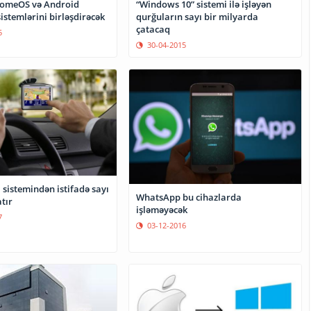
“Windows 10” sistemi ilə işləyən
romeOS və Android
qurğuların sayı bir milyarda
istemlərini birləşdirəcək
çatacaq
5
30-04-2015
sistemindən istifadə sayı
WhatsApp bu cihazlarda
tır
işləməyəcək
7
03-12-2016