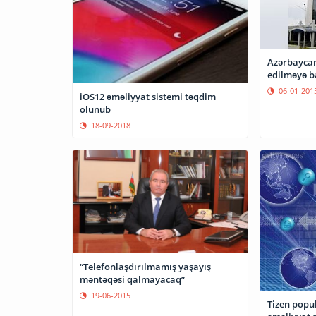
Azərbaycan
edilməyə b
06-01-201
iOS12 əməliyyat sistemi təqdim
olunub
18-09-2018
“Telefonlaşdırılmamış yaşayış
məntəqəsi qalmayacaq”
19-06-2015
Tizen popu