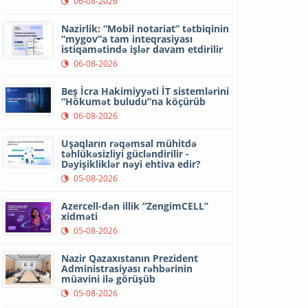
06-08-2026
Nazirlik: “Mobil notariat” tətbiqinin
“mygov”a tam inteqrasiyası
istiqamətində işlər davam etdirilir
06-08-2026
Beş İcra Hakimiyyəti İT sistemlərini
“Hökumət buludu”na köçürüb
06-08-2026
Uşaqların rəqəmsal mühitdə
təhlükəsizliyi gücləndirilir -
Dəyişikliklər nəyi ehtiva edir?
05-08-2026
Azercell-dən illik “ZengimCELL”
xidməti
05-08-2026
Nazir Qazaxıstanın Prezident
Administrasiyası rəhbərinin
müavini ilə görüşüb
05-08-2026