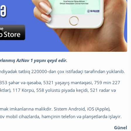
rlanmış AzNav 1 yaşını qeyd edir.
ndiyədək tətbiq 220000-dən çox istifadəçi tərəfindən yüklənib.
 353 şəhər və qəsəbə, 5321 yaşayış məntəqəsi, 759 min 227
ktlər), 117 Körpü, 558 yolüstü piyada keçidi, 521 radar və
mək imkanlarına malikdir. Sistem Android, iOS (Apple),
 mobil cihazlarda, həmçinin telefon və planşetlərdə işləyir.
Günel