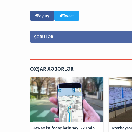
Paylaş
Tweet
ŞƏRHLƏR
OXŞAR XƏBƏRLƏR
AzNav istifadəçilərin sayı 270 mini
Azərbaycan