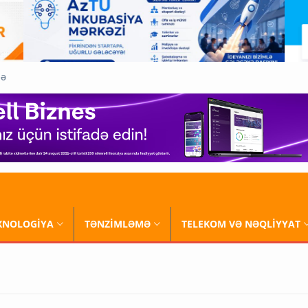
QƏ
XNOLOGİYA
TƏNZİMLƏMƏ
TELEKOM VƏ NƏQLİYYAT